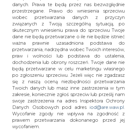
danych. Prawa te będą przez nas bezwzględnie
przestrzegane. Prawo do wniesienia sprzeciwu
wobec przetwarzania danych z przyczyn
Veolia Energia Warszawa i Metro
związanych z Twoją szczególną sytuacją, po
Warszawskie chcą odzyskiwać
skutecznym wniesieniu prawa do sprzeciwu Twoje
ciepło z podziemnej infrastruktury
dane nie będą przetwarzane o ile nie będzie istnieć
metra
ważna prawnie uzasadniona podstawa do
przetwarzania, nadrzędna wobec Twoich interesów,
praw i wolności lub podstawa do ustalenia,
dochodzenia lub obrony roszczeń. Twoje dane nie
będą przetwarzane w celu marketingu własnego
po zgłoszeniu sprzeciwu. Jeżeli więc nie zgadzasz
się z naszą oceną niezbędności przetwarzania
Metro Warszawskie Sp. z.o.o. i Veolia
Twoich danych lub masz inne zastrzeżenia w tym
Energia Warszawa S.A. podpisały list
zakresie, koniecznie zgłoś sprzeciw lub prześlij nam
intencyjny dotyczący współpracy nad
swoje zastrzeżenia na adres Inspektora Ochrony
projektem odzysku ciepła z
Danych Osobowych pod adres
iod@are.waw.pl
.
infrastruktury Metra Warszawskiego
Wycofanie zgody nie wpływa na zgodność z
prawem przetwarzania dokonanego przed jej
Podjęte działania przyczynią się bezpośrednio do dalszej
wycofaniem.
redukcji ilości wykorzystywanych paliw kopalnych w
ramach transformacji energetycznej Warszawy,