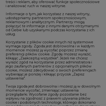
treści i reklam, aby oferować funkcje społecznościowe
i analizować ruch w naszej witrynie.
Rozmowy o energetyce
Informacje o tym, jak korzystasz z naszej witryny,
Gospodarka
udostępniamy partnerom społecznościowym,
reklamowym i analitycznym. Partnerzy mogą
Geopolityka
połączyć te informacje z innymi danymi otrzymanymi
LTE450
od Ciebie lub uzyskanymi podczas korzystania z ich
usług.
Korzystanie z plików cookie innych niż systemowe
Innowacje i AI
wymaga zgody. Zgoda jest dobrowolna i w każdym
momencie możesz ją wycofać poprzez zmianę
Telekomunikacja i IT
preferencji plików cookie. Zgodę możesz wyrazić,
klikając „Zaakceptuj wszystkie". Jeżeli nie chcesz
Handel emisjami CO2
wyrazić zgód na korzystanie przez administratora i
Wodór
jego zaufanych partnerów z opcjonalnych plików
cookie, możesz zdecydować o swoich preferencjach
Górnictwo
wybierając je poniżej i klikając przycisk „Zapisz
ustawienia".
Zmiany klimatyczne
Twoja zgoda jest dobrowolna i możesz ją w dowolnym
momencie wycofać, zmieniając ustawienia
przeglądarki. Wycofanie zgody pozostanie bez
Atom
wpływu na zgodność z prawem używania plików
Fotowoltaika
cookie i podobnych technologii, którego dokonano