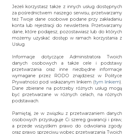
Jeżeli korzystasz także z innych usług dostępnych
za pośrednictwem naszego serwisu, przetwarzamy
też Twoje dane osobowe podane przy zakładaniu
konta lub rejestracji do newslettera. Przetwarzamy
Strona główna
/
CIEPŁOWNICTWO
/
Veolia Energia
dane, które podajesz, pozostawiasz lub do których
Warszawa i Metro Warszawskie chcą odzyskiwać ciepło
możemy uzyskać dostęp w ramach korzystania z
z podziemnej infrastruktury metra
Usług.
Redakcja
CIRE.PL
Informacje dotyczące Administratora Twoich
2022-12-13 18:00
danych osobowych a także cele i podstawy
drukuj
przetwarzania oraz inne niezbędne informacje
skomentuj
wymagane przez RODO znajdziesz w Polityce
udostępnij
:
Prywatności pod wskazanym linkiem (
tym linkiem
).
Dane zbierane na potrzeby różnych usług mogą
być przetwarzane w różnych celach, na różnych
podstawach.
Pamiętaj, że w związku z przetwarzaniem danych
osobowych przysługuje Ci szereg gwarancji i praw,
a przede wszystkim prawo do odwołania zgody
oraz prawo sprzeciwu wobec przetwarzania Twoich