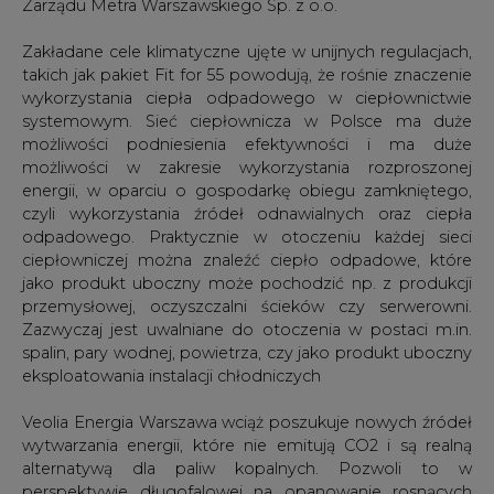
Zarządu Metra Warszawskiego Sp. z o.o.
Zakładane cele klimatyczne ujęte w unijnych regulacjach,
takich jak pakiet Fit for 55 powodują, że rośnie znaczenie
wykorzystania ciepła odpadowego w ciepłownictwie
systemowym. Sieć ciepłownicza w Polsce ma duże
możliwości podniesienia efektywności i ma duże
możliwości w zakresie wykorzystania rozproszonej
energii, w oparciu o gospodarkę obiegu zamkniętego,
czyli wykorzystania źródeł odnawialnych oraz ciepła
odpadowego. Praktycznie w otoczeniu każdej sieci
ciepłowniczej można znaleźć ciepło odpadowe, które
jako produkt uboczny może pochodzić np. z produkcji
przemysłowej, oczyszczalni ścieków czy serwerowni.
Zazwyczaj jest uwalniane do otoczenia w postaci m.in.
spalin, pary wodnej, powietrza, czy jako produkt uboczny
eksploatowania instalacji chłodniczych
Veolia Energia Warszawa wciąż poszukuje nowych źródeł
wytwarzania energii, które nie emitują CO2 i są realną
alternatywą dla paliw kopalnych. Pozwoli to w
perspektywie długofalowej na opanowanie rosnących