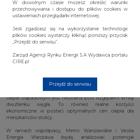
W dowolnym czasie możesz określić warunki
jednocześnie zmniejszając szkodliwe oddziaływanie na
przechowywania i dostępu do plików cookies w
środowisko naturalne.
ustawieniach przeglądarki internetowej.
Tunele metra gromadzą duże ilości ciepła. Dzieje się tak z
Jeśli zgadzasz się na wykorzystanie technologii
powodu zainstalowanej tam elektroniki, sprzętu,
plików cookies wystarczy kliknąć poniższy przycisk
hamujących i przyspieszających pociągów oraz dużej
„Przejdź do serwisu”.
liczby pasażerów, przebywających w jednym miejscu.. Tak
generowane ciepło odpadowe, powstające jako produkt
Zarząd Agencji Rynku Energii S.A Wydawca portalu
uboczny, ulatnia się szybami wentylacyjnymi do
CIRE.pl
atmosfery. Za pomocą nowoczesnych systemów
odzyskiwania ciepła odpadowego można je wykorzystać
ponownie do zaspokojenia grzewczych potrzeb stolicy.
Przejdź do serwisu
Takie rozwiązanie to między innymi zmniejszenie
wpływu na środowisko, ponieważ energia zawarta w
cieple odpadowym jest neutralna pod względem emisji
dwutlenku węgla. To również realne korzyści
ekonomiczne w postaci optymalnych cen ciepła dla
mieszkańców stolicy.
W ramach współpracy, Metro Warszawskie i Veolia
Energia Warszawa będą analizować potencjał