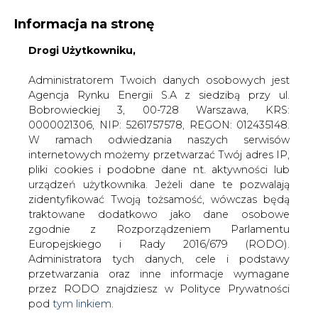
Informacja na stronę
Drogi Użytkowniku,
KONTAKT:
REDAKCJA@CIRE.PL
WYDAWCA PORTALU:
Administratorem Twoich danych osobowych jest
Agencja Rynku Energii S.A z siedzibą przy ul.
A
A
A
WIELKOŚĆ TEKSTU
WYSOKI KONTRAST
Bobrowieckiej 3, 00-728 Warszawa, KRS:
0000021306, NIP: 5261757578, REGON: 012435148.
ZALOGUJ SIĘ
W ramach odwiedzania naszych serwisów
internetowych możemy przetwarzać Twój adres IP,
pliki cookies i podobne dane nt. aktywności lub
urządzeń użytkownika. Jeżeli dane te pozwalają
zidentyfikować Twoją tożsamość, wówczas będą
traktowane dodatkowo jako dane osobowe
zgodnie z Rozporządzeniem Parlamentu
Europejskiego i Rady 2016/679 (RODO).
Administratora tych danych, cele i podstawy
przetwarzania oraz inne informacje wymagane
przez RODO znajdziesz w Polityce Prywatności
pod
tym linkiem.
WŁĄCZ CIRE.TV