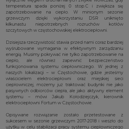
temperatura spada poniżej 0 stop.C i zwiększa się
zapotrzebowanie na ciepło. W minionym sezonie
grzewczym dzięki wykorzystaniu DSR uniknięto
kilkunastu niepotrzebnych rozruchów kotłów
szczytowych w częstochowskiej elektrociepłowni.
Dzisiejsza rzeczywistość stawia przed nami coraz bardziej
wyśrubowane wymagania w efektywnym zarządzaniu
energią. Musimy pokrywać nie tylko zapotrzebowanie na
ciepło, ale również zapewnić bezpieczeństwo
funkcjonowania systemu ciepłowniczego. W jednej z
naszych lokalizacji – w Częstochowie, gdzie jesteśmy
właścicielem elektrociepłowni oraz miejskiej sieci
ciepłowniczej, możemy już traktować budynki nie jako
pasywnych odbiorców ciepła, ale jako aktywny element
systemu – mówi Jakub Kołodziejczyk, kierownik
elektrociepłowni Fortum w Częstochowie.
Opisywane rozwiązanie zostało przetestowane z
sukcesem w sezonie grzewczym 2017-2018 i weszło do
użytku w celu stabilizacji pracy systemu ciepłowniczego