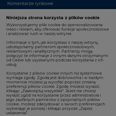
Komentarze rynkowe
Zmiany kadrowe na rynku
Niniejsza strona korzysta z plików cookie
Wykorzystujemy pliki cookie do spersonalizowania
Studio CIRE
treści i reklam, aby oferować funkcje społecznościowe
i analizować ruch w naszej witrynie.
Rozmowy o energetyce
Informacje o tym, jak korzystasz z naszej witryny,
Gospodarka
udostępniamy partnerom społecznościowym,
Geopolityka
reklamowym i analitycznym. Partnerzy mogą
połączyć te informacje z innymi danymi otrzymanymi
LTE450
od Ciebie lub uzyskanymi podczas korzystania z ich
usług.
Korzystanie z plików cookie innych niż systemowe
Innowacje i AI
wymaga zgody. Zgoda jest dobrowolna i w każdym
momencie możesz ją wycofać poprzez zmianę
Telekomunikacja i IT
preferencji plików cookie. Zgodę możesz wyrazić,
Handel emisjami CO2
klikając „Zaakceptuj wszystkie". Jeżeli nie chcesz
wyrazić zgód na korzystanie przez administratora i
Wodór
jego zaufanych partnerów z opcjonalnych plików
cookie, możesz zdecydować o swoich preferencjach
Górnictwo
wybierając je poniżej i klikając przycisk „Zapisz
ustawienia".