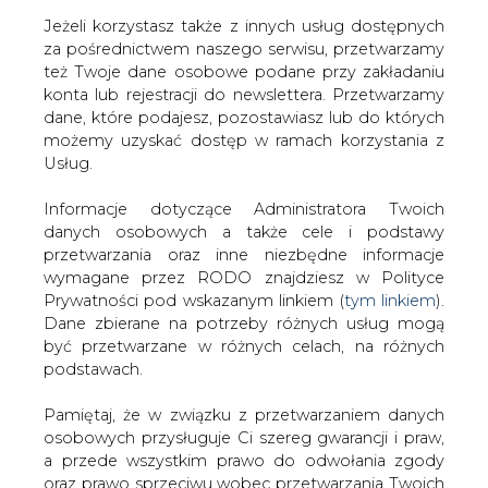
Jeżeli korzystasz także z innych usług dostępnych
za pośrednictwem naszego serwisu, przetwarzamy
też Twoje dane osobowe podane przy zakładaniu
konta lub rejestracji do newslettera. Przetwarzamy
Strona główna
/
CIEPŁOWNICTWO
/
Nowoczesne
dane, które podajesz, pozostawiasz lub do których
technologie w ciepłownictwie
możemy uzyskać dostęp w ramach korzystania z
Usług.
2022-08-12 07:00
drukuj
Informacje dotyczące Administratora Twoich
skomentuj
danych osobowych a także cele i podstawy
udostępnij
:
przetwarzania oraz inne niezbędne informacje
wymagane przez RODO znajdziesz w Polityce
Prywatności pod wskazanym linkiem (
tym linkiem
).
Dane zbierane na potrzeby różnych usług mogą
być przetwarzane w różnych celach, na różnych
podstawach.
Pamiętaj, że w związku z przetwarzaniem danych
osobowych przysługuje Ci szereg gwarancji i praw,
a przede wszystkim prawo do odwołania zgody
oraz prawo sprzeciwu wobec przetwarzania Twoich