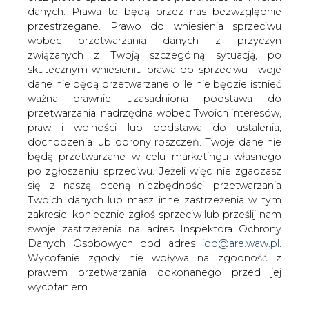
danych. Prawa te będą przez nas bezwzględnie
przestrzegane. Prawo do wniesienia sprzeciwu
Nowoczesne technologie w
ciepłownictwie
wobec przetwarzania danych z przyczyn
związanych z Twoją szczególną sytuacją, po
skutecznym wniesieniu prawa do sprzeciwu Twoje
dane nie będą przetwarzane o ile nie będzie istnieć
ważna prawnie uzasadniona podstawa do
przetwarzania, nadrzędna wobec Twoich interesów,
praw i wolności lub podstawa do ustalenia,
Fortum z sukcesem wdraża rozwiązania
dochodzenia lub obrony roszczeń. Twoje dane nie
umożliwiające optymalizację pracy
będą przetwarzane w celu marketingu własnego
systemu ciepłowniczego. Jednym z
po zgłoszeniu sprzeciwu. Jeżeli więc nie zgadzasz
się z naszą oceną niezbędności przetwarzania
takich narzędzi jest tzw. DSR.
Twoich danych lub masz inne zastrzeżenia w tym
Skrót DSR pochodzi od angielskiego Demand-Side
zakresie, koniecznie zgłoś sprzeciw lub prześlij nam
Response i oznacza „odpowiedź strony popytowej", co
swoje zastrzeżenia na adres Inspektora Ochrony
można też wytłumaczyć jako zmianę zapotrzebowania
Danych Osobowych pod adres
iod@are.waw.pl
.
energetycznego na wezwanie operatora systemu.
Wycofanie zgody nie wpływa na zgodność z
Rozwiązanie to jest stosowane z reguły w systemach
prawem przetwarzania dokonanego przed jej
elektroenergetycznych, natomiast w przypadku sieci
wycofaniem.
ciepłowniczych jest to działanie relatywnie