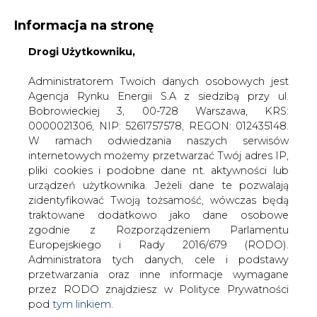
Informacja na stronę
Drogi Użytkowniku,
KONTAKT:
REDAKCJA@CIRE.PL
WYDAWCA PORTALU:
Administratorem Twoich danych osobowych jest
Agencja Rynku Energii S.A z siedzibą przy ul.
A
A
A
WIELKOŚĆ TEKSTU
WYSOKI KONTRAST
Bobrowieckiej 3, 00-728 Warszawa, KRS:
0000021306, NIP: 5261757578, REGON: 012435148.
ZALOGUJ SIĘ
W ramach odwiedzania naszych serwisów
internetowych możemy przetwarzać Twój adres IP,
pliki cookies i podobne dane nt. aktywności lub
urządzeń użytkownika. Jeżeli dane te pozwalają
zidentyfikować Twoją tożsamość, wówczas będą
traktowane dodatkowo jako dane osobowe
zgodnie z Rozporządzeniem Parlamentu
Europejskiego i Rady 2016/679 (RODO).
Administratora tych danych, cele i podstawy
przetwarzania oraz inne informacje wymagane
przez RODO znajdziesz w Polityce Prywatności
pod
tym linkiem.
WŁĄCZ CIRE.TV