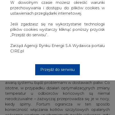
niestandardowe. Fortum zbliżoną koncepcyjnie metodę
W dowolnym czasie możesz określić warunki
zastosowało z sukcesem w mieście Espoo, w Finlandii, w
przechowywania i dostępu do plików cookies w
kraju swego pochodzenia, gdzie jest głównym dostawcą
ustawieniach przeglądarki internetowej.
ciepła.
Jeśli zgadzasz się na wykorzystanie technologii
Wdrożone rozwiązanie bazuje na częściowym
plików cookies wystarczy kliknąć poniższy przycisk
przesuwaniu w czasie zapotrzebowania cieplnego
„Przejdź do serwisu”.
odbiorców. Wykorzystuje się w nim akumulacyjność sieci
cieplnej oraz instalacji wewnętrznych centralnego
Zarząd Agencji Rynku Energii S.A Wydawca portalu
ogrzewania. Oddziałuje się w ten sposób zdalnie na profil
CIRE.pl
odbioru ciepła, zapewniając jednocześnie adekwatne
warunki pracy elektrociepłowni Fortum. Mechanizm ten
może być wykorzystany zarówno do usprawnienia pracy
Przejdź do serwisu
systemu ciepłowniczego, jak również zarządzania
dostawą ciepła w sytuacjach kryzysowych związanych z
awarią systemu bądź problemami w dostawach paliw. Co
istotne, w przypadku działań optymalizacyjnych zmiany
temperatur u odbiorców końcowych są niemal
nieodczuwalne – zazwyczaj przeprowadza się je w nocy,
kiedy śpimy. Fortum ogranicza w ten sposób
konieczność włączania kotłów szczytowych opalanych
wyłącznie węglem uruchamianych zwykle wówczas, gdy