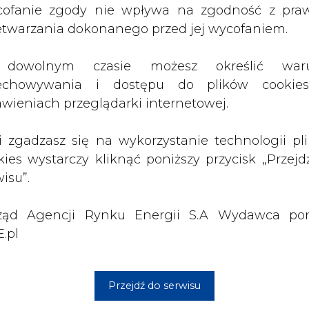
ząd Agencji Rynku Energii S.A Wydawca por
enerowanie raportów i podglądu na żywo, a takż
.pl
ń dotyczących jego pracy. Ponadto każdy m
śledzący punkt mocy maksymalnej, pozwalając
Przejdź do serwisu
czas gdy część modułów ulegnie częścio
apewniać będzie laminowana szklana płyta pok
tosowania moduły fotowoltaiczne zbudowane bę
w UE w ramach Regionalnego Programu Operacyj
ś priorytetowa 15 Odporne Lubelskie - zasoby RE
dsiębiorstw w zakresie energetyki.
w tym wydatki kwalifikowane: 1.429.387,95 zł.