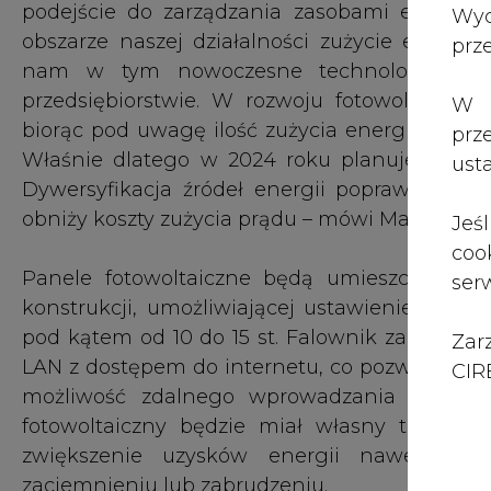
Zar
LAN z dostępem do internetu, co pozwoli na g
CIRE
możliwość zdalnego wprowadzania ustawie
fotowoltaiczny będzie miał własny traker 
zwiększenie uzysków energii nawet pod
zaciemnieniu lub zabrudzeniu.
Ochronę przed warunkami atmosferycznymi z
warstwą antyrefleksyjną. Planowane do zas
materiałów w całości podlegających utylizacji.
Inwestycja współfinansowana jest ze środkó
Województwa Lubelskiego na lata 2014-2020, O
EU dla Lubelskiego Działanie 15.1 Wsparcie prze
Wartość całego projektu wynosi 1.767.959, 53 zł 