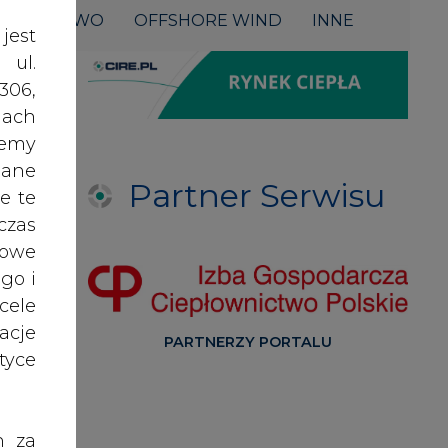
acje
PARTNERZY PORTALU
yce
h za
 też
 lub
tóre
skać
Serwisy tematyczne
e
nych
RYNEK BILANSUJĄCY
oraz
RODO
anym
GŁOS ENEI
zeby