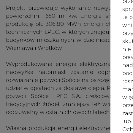
pozwoli Spółce LPEC S.A. częściowo uniez
wię
tradycyjnych źródeł, zmniejszy też wrażliwość
pr
odczuwalny w ostatnich dwóch latach.
zas
lub
Własna produkcja energii elektrycznej ze źr
Och
podejście do zarządzania zasobami energe
Wyc
obszarze naszej działalności zużycie ener
prz
nam w tym nowoczesne technologie i do
przedsiębiorstwie. W rozwoju fotowoltaiki d
W 
biorąc pod uwagę ilość zużycia energii elektr
prz
Właśnie dlatego w 2024 roku planujemy już r
ust
Dywersyfikacja źródeł energii poprawi nasz
obniży koszty zużycia prądu – mówi Marek Golu
Jeś
coo
Panele fotowoltaiczne będą umieszczone n
serw
konstrukcji, umożliwiającej ustawienie cały
pod kątem od 10 do 15 st. Falownik zarządzan