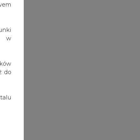
talu
e da
oduł
y na
wemu
ryta
dą z
nego
ACT-