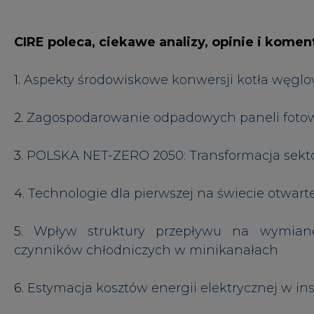
5.
Wpływ struktury przepływu na wymianę 
czynników chłodniczych w minikanałach
6.
Estymacja kosztów energii elektrycznej w i
7.
Ścieki jako źródło ciepła w oczyszczalniach ś
8.
Czym jest miejska wyspa ciepła?
9.
Możliwość wykorzystania w górnictwie uboc
stosującej węgiel brunatny
#
Ciepłownictwo