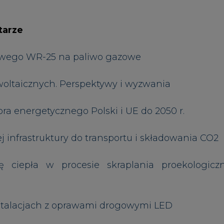
ciepła w procesie skraplania proekologicz
nstalacjach z oprawami drogowymi LED
cieków
znego produktu spalania pochodzącego z energe
Artykuł powstał bez wsparcia narzędzi sztucznej
inteligencji. Wydawca portalu CIRE zgadza się na włącz
publikacji do szkoleń treningowych LLM.