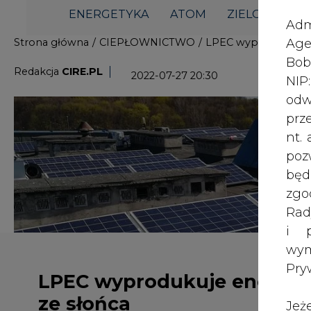
i p
wy
Pry
LPEC wyprodukuje energię
ze słońca
Jeż
poś
Two
rej
pod
dos
Lubelskie Przedsiębiorstwo Energety
2023 roku zamontuje na dachach s
Inf
fotowoltaiczne, produkujące prąd 
oso
energia zostanie odprowadzona do 
inn
dystrybucyjnego (OSD)
zna
lin