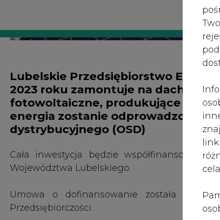
Cała inwestycja będzie współfinansowana
róż
Województwa Lubelskiego.
cel
Umowa o dofinansowanie została podpisa
Pam
Przedsiębiorczości.
oso
prz
Projekt przewiduje wykonanie nowych instal
spr
powierzchni 1.650 m kw. Energia słoneczna 
te 
produkcję ok. 306,80 MWh energii elektryc
wni
technicznych LPEC, w których znajdują się węz
prz
budynków mieszkalnych w dzielnicach: Czech
sku
Wieniawa i Wrotków.
nie
pra
Wyprodukowana energia elektryczna zostani
nad
nadwyżka natomiast zostanie odprowadzo
pod
rozwiązanie pozwoli Spółce na oszczędności w 
ros
udział w opłatach za dostawę ciepła. Produkcja
mar