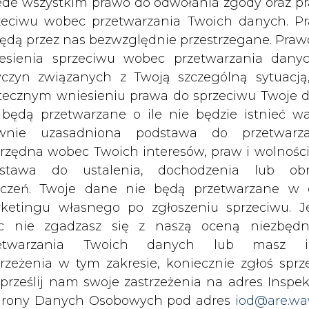
ależnić się od dostawców energii elektryczn
c nie zgadzasz się z naszą oceną niezbędn
 na wzrost kosztów energii elektrycznej, szczegó
zetwarzania Twoich danych lub masz i
trzeżenia w tym zakresie, koniecznie zgłoś sprz
 prześlij nam swoje zastrzeżenia na adres Inspek
ódeł odnawialnych wpisuje się w nasze komplek
rony Danych Osobowych pod adres
iod@are.wa
tycznymi, za które odpowiadamy. W niemal ka
ofanie zgody nie wpływa na zgodność z pr
gii zmniejszamy do niezbędnego minimum. Poma
etwarzania dokonanego przed jej wycofaniem.
bre praktyki, które stale wdrażamy w na
ostrzegamy obecnie olbrzymi potencjał, szczegó
dowolnym czasie możesz określić waru
ycznej niezbędnej do pracy urządzeń ciepłownicz
echowywania i dostępu do plików cooki
ealizację kolejnego projektu o zbliżonym zakre
awieniach przeglądarki internetowej.
e bezpieczeństwo energetyczne, a przede wszys
ch, Prezes Zarządu LPEC S.A.
li zgadzasz się na wykorzystanie technologii pl
kies wystarczy kliknąć poniższy przycisk „Przejd
a dachach budynków na specjalnej bezinwazy
isu”.
ch łańcuchów w kierunkach najbardziej optymaln
ia energią zostanie podłączony do wewnętrznej s