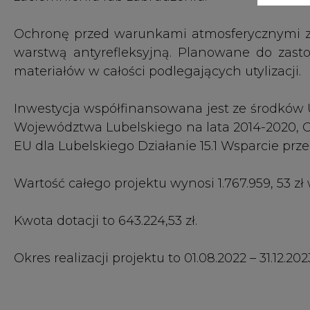
Kwota dotacji to 643.224,53 zł.
Okres realizacji projektu to 01.08.2022 – 31.12.202
CIRE poleca, ciekawe analizy, opinie i komen
1.
Aspekty środowiskowe konwersji kotła węgl
2.
Zagospodarowanie odpadowych paneli fotow
3.
POLSKA NET-ZERO 2050: Transformacja sektor
4.
Technologie dla pierwszej na świecie otwarte