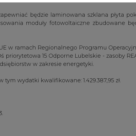
3.
tarze
owego WR-25 na paliwo gazowe
oltaicznych. Perspektywy i wyzwania
a energetycznego Polski i UE do 2050 r.
j infrastruktury do transportu i składowania CO2