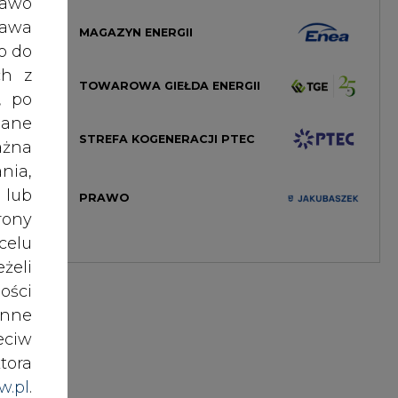
ej z
ości
lnie
nne
eciw
tora
sowe
w.pl
.
żdym
awem
gają
szym
lnie
nki
ych.
es w
sie.
tkim
ików
ź do
jnej
ych,
ieci