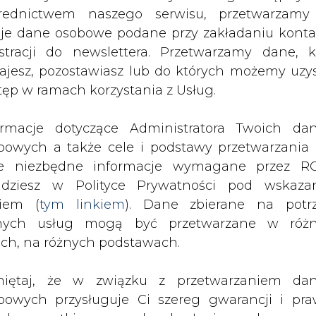
 ze środków Regionalnego Programu Operacyj
nych usług mogą być przetwarzane w róż
ach, na różnych podstawach.
na 25 lipca br. z Lubelską Agencją Wspier
iętaj, że w związku z przetwarzaniem da
bowych przysługuje Ci szereg gwarancji i pra
ede wszystkim prawo do odwołania zgody oraz p
acji fotowoltaicznych o łącznej mocy 338,58 k
zeciwu wobec przetwarzania Twoich danych. P
zasilająca całą instalację w ciągu roku umoż
będą przez nas bezwzględnie przestrzegane. Praw
znej. Panele zostaną zamontowane na 13 budyn
esienia sprzeciwu wobec przetwarzania dany
ły cieplne dostarczające ciepło i ciepłą wodę do
yczyn związanych z Twoją szczególną sytuacją
ów Północny, Czuby Północne, Konstantynów, R
tecznym wniesieniu prawa do sprzeciwu Twoje 
 będą przetwarzane o ile nie będzie istnieć w
wnie uzasadniona podstawa do przetwarza
e wykorzystana do pracy urządzeń ciepłownicz
rzędna wobec Twoich interesów, praw i wolności
na przez układ pomiarowy do sieci OSD. T
stawa do ustalenia, dochodzenia lub ob
kosztach energii elektrycznej, które stanowią ist
zczeń. Twoje dane nie będą przetwarzane w 
 energii z paneli fotowoltaicznych na tak dużą s
ketingu własnego po zgłoszeniu sprzeciwu. Je