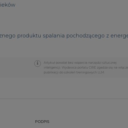
PODPIS
Przesłanie komentarza oznacza akceptację zasad korzystania
z portalu cire.pl
wyślij