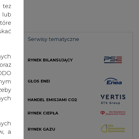
nego
nych
HANDEL EMISJAMI CO2
RYNEK CIEPŁA
ania
nych
RYNEK GAZU
w, a
rawo
Wp i
rawa
MAGAZYN ENERGII
liwi
o do
kach
ch z
TOWAROWA GIEŁDA ENERGII
 304
, po
ury,
dane
STREFA KOGENERACJI PTEC
ażna
nia,
ych,
 lub
PRAWO
akie
rony
otny
celu
kalę,
żeli