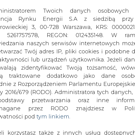
odstawy przetwarzania oraz inne inform
magane przez RODO znajdziesz w Polit
watności pod
tym linkiem.
eli korzystasz także z innych usług dostępnyc
rednictwem naszego serwisu, przetwarzamy
je dane osobowe podane przy zakładaniu konta
estracji do newslettera. Przetwarzamy dane, k
ajesz, pozostawiasz lub do których możemy uzy
tęp w ramach korzystania z Usług.
ki Cieplnej S.A. najpóźniej do końca
woich budynków technicznych panel
ormacje dotyczące Administratora Twoich da
na potrzeby Spółki. Niewykorzystana
bowych a także cele i podstawy przetwarzania 
sieci operatora systemu
e niezbędne informacje wymagane przez 
jdziesz w Polityce Prywatności pod wskaz
kiem (
tym linkiem
). Dane zbierane na potr