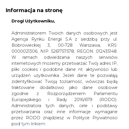
Informacja na stronę
Drogi Użytkowniku,
KONTAKT:
REDAKCJA@CIRE.PL
WYDAWCA PORTALU:
Administratorem Twoich danych osobowych jest
Agencja Rynku Energii S.A z siedzibą przy ul.
A
A
A
WIELKOŚĆ TEKSTU
WYSOKI KONTRAST
Bobrowieckiej 3, 00-728 Warszawa, KRS:
0000021306, NIP: 5261757578, REGON: 012435148.
ZALOGUJ SIĘ
W ramach odwiedzania naszych serwisów
internetowych możemy przetwarzać Twój adres IP,
pliki cookies i podobne dane nt. aktywności lub
urządzeń użytkownika. Jeżeli dane te pozwalają
zidentyfikować Twoją tożsamość, wówczas będą
traktowane dodatkowo jako dane osobowe
zgodnie z Rozporządzeniem Parlamentu
Europejskiego i Rady 2016/679 (RODO).
Administratora tych danych, cele i podstawy
przetwarzania oraz inne informacje wymagane
przez RODO znajdziesz w Polityce Prywatności
pod
tym linkiem.
WŁĄCZ CIRE.TV