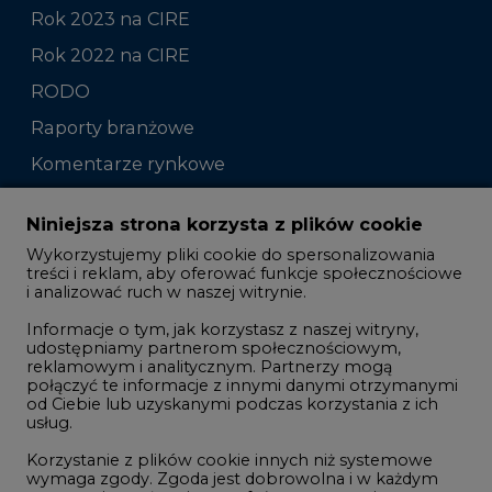
Rok 2023 na CIRE
Rok 2022 na CIRE
RODO
Raporty branżowe
Komentarze rynkowe
Zmiany kadrowe na rynku
Niniejsza strona korzysta z plików cookie
Wykorzystujemy pliki cookie do spersonalizowania
Studio CIRE
treści i reklam, aby oferować funkcje społecznościowe
i analizować ruch w naszej witrynie.
Rozmowy o energetyce
Informacje o tym, jak korzystasz z naszej witryny,
Gospodarka
udostępniamy partnerom społecznościowym,
reklamowym i analitycznym. Partnerzy mogą
Geopolityka
połączyć te informacje z innymi danymi otrzymanymi
LTE450
od Ciebie lub uzyskanymi podczas korzystania z ich
usług.
Korzystanie z plików cookie innych niż systemowe
Innowacje i AI
wymaga zgody. Zgoda jest dobrowolna i w każdym