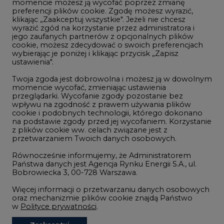
momencie możesz ją wycofać poprzez zmianę
Telekomunikacja i IT
preferencji plików cookie. Zgodę możesz wyrazić,
klikając „Zaakceptuj wszystkie". Jeżeli nie chcesz
Handel emisjami CO2
wyrazić zgód na korzystanie przez administratora i
Wodór
jego zaufanych partnerów z opcjonalnych plików
cookie, możesz zdecydować o swoich preferencjach
Górnictwo
wybierając je poniżej i klikając przycisk „Zapisz
ustawienia".
Zmiany klimatyczne
Twoja zgoda jest dobrowolna i możesz ją w dowolnym
momencie wycofać, zmieniając ustawienia
przeglądarki. Wycofanie zgody pozostanie bez
Atom
wpływu na zgodność z prawem używania plików
Fotowoltaika
cookie i podobnych technologii, którego dokonano
na podstawie zgody przed jej wycofaniem. Korzystanie
Offshore wind
z plików cookie ww. celach związane jest z
przetwarzaniem Twoich danych osobowych.
Magazyny energii
Równocześnie informujemy, że Administratorem
Zielone samorządy
Państwa danych jest Agencja Rynku Energii S.A., ul.
Bobrowiecka 3, 00-728 Warszawa.
Zielona gospodarka
Więcej informacji o przetwarzaniu danych osobowych
oraz mechanizmie plików cookie znajdą Państwo
w
Polityce prywatności
.
Zaakceptuj