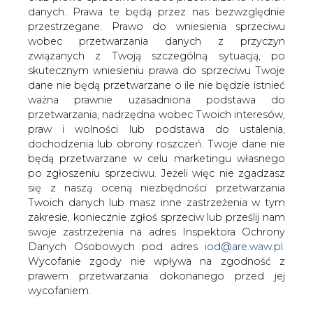
danych. Prawa te będą przez nas bezwzględnie
przestrzegane. Prawo do wniesienia sprzeciwu
Prawie 12 mln zł dla Gdańska na
ekologiczne mieszkalnictwo
wobec przetwarzania danych z przyczyn
związanych z Twoją szczególną sytuacją, po
skutecznym wniesieniu prawa do sprzeciwu Twoje
dane nie będą przetwarzane o ile nie będzie istnieć
ważna prawnie uzasadniona podstawa do
przetwarzania, nadrzędna wobec Twoich interesów,
praw i wolności lub podstawa do ustalenia,
Około 11,7 mln zł dla Gdańska z funduszy
dochodzenia lub obrony roszczeń. Twoje dane nie
Europejskiego Banku Inwestycyjnego
będą przetwarzane w celu marketingu własnego
na poprawę efektywności
po zgłoszeniu sprzeciwu. Jeżeli więc nie zgadzasz
się z naszą oceną niezbędności przetwarzania
energetycznej 250 wielorodzinnych
Twoich danych lub masz inne zastrzeżenia w tym
budynków komunalnych oraz 2,6 mln zł
zakresie, koniecznie zgłoś sprzeciw lub prześlij nam
na termomodernizację domów
swoje zastrzeżenia na adres Inspektora Ochrony
jednorodzinnych z NFOŚiGW to nowe
Danych Osobowych pod adres
iod@are.waw.pl
.
ekoinwestycje w Gdańskich
Wycofanie zgody nie wpływa na zgodność z
Nieruchomościach.
prawem przetwarzania dokonanego przed jej
wycofaniem.
Aleksandra Strug z Gdańskich Nieruchomości
poinformowała PAP w czwartek, że obecnie