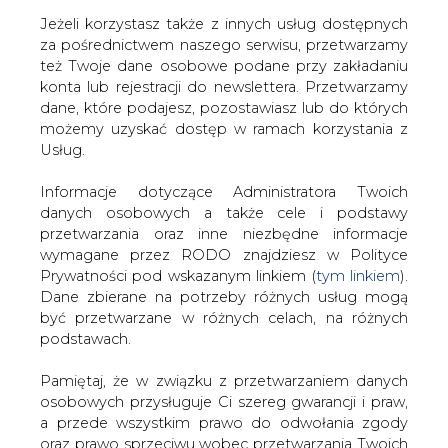
Jeżeli korzystasz także z innych usług dostępnych
za pośrednictwem naszego serwisu, przetwarzamy
też Twoje dane osobowe podane przy zakładaniu
konta lub rejestracji do newslettera. Przetwarzamy
Strona główna
/
CIEPŁOWNICTWO
/
Prawie 12 mln zł
dane, które podajesz, pozostawiasz lub do których
dla Gdańska na ekologiczne mieszkalnictwo
możemy uzyskać dostęp w ramach korzystania z
Usług.
2022-06-30 19:00
drukuj
Informacje dotyczące Administratora Twoich
skomentuj
danych osobowych a także cele i podstawy
udostępnij
:
przetwarzania oraz inne niezbędne informacje
wymagane przez RODO znajdziesz w Polityce
Prywatności pod wskazanym linkiem (
tym linkiem
).
Dane zbierane na potrzeby różnych usług mogą
być przetwarzane w różnych celach, na różnych
podstawach.
Pamiętaj, że w związku z przetwarzaniem danych
osobowych przysługuje Ci szereg gwarancji i praw,
a przede wszystkim prawo do odwołania zgody
oraz prawo sprzeciwu wobec przetwarzania Twoich