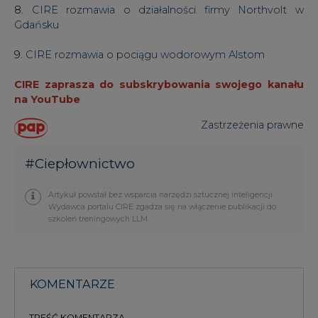
8.
CIRE rozmawia o działalności firmy Northvolt w
Gdańsku
9.
CIRE rozmawia o pociągu wodorowym Alstom
CIRE zaprasza do subskrybowania swojego kanału
na YouTube
Zastrzeżenia prawne
#
Ciepłownictwo
Artykuł powstał bez wsparcia narzędzi sztucznej inteligencji.
Wydawca portalu CIRE zgadza się na włączenie publikacji do
szkoleń treningowych LLM.
KOMENTARZE
TREŚĆ KOMENTARZA