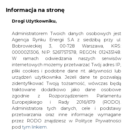
WYDAWCA PORTALU:
Informacja na stronę
A
A
Drogi Użytkowniku,
A
WIELKOŚĆ TEKSTU
WYSOKI KONTRAST
ZALOGUJ SIĘ
Administratorem Twoich danych osobowych jest
Agencja Rynku Energii S.A z siedzibą przy ul.
Bobrowieckiej 3, 00-728 Warszawa, KRS:
0000021306, NIP: 5261757578, REGON: 012435148.
W ramach odwiedzania naszych serwisów
internetowych możemy przetwarzać Twój adres IP,
pliki cookies i podobne dane nt. aktywności lub
urządzeń użytkownika. Jeżeli dane te pozwalają
zidentyfikować Twoją tożsamość, wówczas będą
traktowane dodatkowo jako dane osobowe
zgodnie z Rozporządzeniem Parlamentu
Europejskiego i Rady 2016/679 (RODO).
WŁĄCZ CIRE.TV
Administratora tych danych, cele i podstawy
przetwarzania oraz inne informacje wymagane
przez RODO znajdziesz w Polityce Prywatności
pod
tym linkiem.