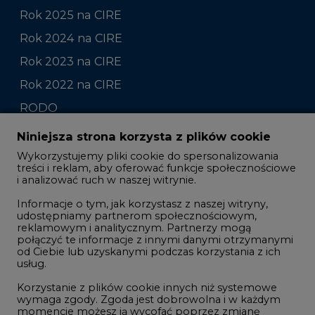
Rok 2023 na CIRE
Rok 2022 na CIRE
RODO
Raporty branżowe
Komentarze rynkowe
Zmiany kadrowe na rynku
Niniejsza strona korzysta z plików cookie
Wykorzystujemy pliki cookie do spersonalizowania
Studio CIRE
treści i reklam, aby oferować funkcje społecznościowe
i analizować ruch w naszej witrynie.
Rozmowy o energetyce
Informacje o tym, jak korzystasz z naszej witryny,
Gospodarka
udostępniamy partnerom społecznościowym,
reklamowym i analitycznym. Partnerzy mogą
Geopolityka
połączyć te informacje z innymi danymi otrzymanymi
LTE450
od Ciebie lub uzyskanymi podczas korzystania z ich
usług.
Korzystanie z plików cookie innych niż systemowe
Innowacje i AI
wymaga zgody. Zgoda jest dobrowolna i w każdym
momencie możesz ją wycofać poprzez zmianę
Telekomunikacja i IT