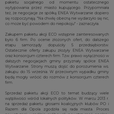
co może być powodem do niepokoju" - zaznaczyła.
Zakupem pakietu akcji ECO wstępnie zainteresowanych
było 6 firm. Po ocenie złożonych ofert, do dalszego
etapu samorządy dopuściły 5 przedsiębiorstw.
Ostatecznie oferty zakupu złożyły ENEA Wytwarzanie
oraz konsorcjum czterech firm. Tzw. prawo wyłączności w
dalszych negocjacjach gminy przyznały spółce ENEA
Wytwarzanie. Strony muszą dojść do porozumienia ws.
zakupu do 15 września. W przeciwnym wypadku gminy
będą mogły wrócić do rozmów z konsorcjum czterech
firm.
Sprzedaż pakietu akcji ECO to temat budzący wiele
wątpliwości wśród lokalnych polityków. W marcu 2013 r.
na sprzedaż pakietu głosami koalicyjnych klubów PO i
Razem dla Opola zgodziła się rada miasta. Proces
prywatyzacji wspólnie próbowali powstrzymać opolscy
posłowie i radni Solidarnej Polski oraz Sojuszu Lewicy
Demokratycznej. Przeciwni sprzedaży byli też m.in.
politycy PiS. Sprawa budzi tym większe kontrowersje, że