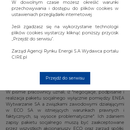
która chce kupić pakiet akcji ECO.
W dowolnym czasie możesz określić warunki
przechowywania i dostępu do plików cookies w
Jak wyjaśnił PAP przedstawiciel pracowników ECO SA
ustawieniach przeglądarki internetowej.
Paweł Ludwik, podpisane pod dokumentem związki
zawodowe reprezentują ok. 40 proc. pracowników ECO
Jeśli zgadzasz się na wykorzystanie technologii
SA, która na koniec ub. roku zatrudniała ok. 500 osób.
plików cookies wystarczy kliknąć poniższy przycisk
„Przejdź do serwisu”.
Pismo przesłane zostało również do zarządu ECO SA,
spółki ENEA Wytwarzanie, mediów oraz spółki E.ON. edis
Zarząd Agencji Rynku Energii S.A Wydawca portalu
energia Sp. z o.o - dotychczasowego udziałowca ECO.
CIRE.pl
W piśmie pracownicy uznali, iż "negocjacje, podpisanie i
realizacja pakietu socjalnego wyłącznie pomiędzy ENEA
Przejdź do serwisu
Wytwarzanie SA a związkami zawodowymi działającymi
w ECO SA w istniejących warunkach prawnych i
faktycznych, są wysoce problematyczne". Ich zdaniem
zapisy pakietu socjalnego muszą być zaakceptowane
przez wszystkich akcjonariuszy ECO oraz zarząd spółki.
"Chcemy dowiedzieć się, jak prezydent i inwestor widzą
rozwiązanie tej kwestii. Może się bowiem okazać, że
wynegocjujemy i podpiszemy pakiet socjalny, ale nie
będzie go można wdrożyć" - mówił PAP Ludwik.