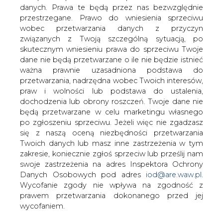
prezydenta Opola wyrazili obawy dot.
danych. Prawa te będą przez nas bezwzględnie
możliwości wynegocjowania pakietu
przestrzegane. Prawo do wniesienia sprzeciwu
socjalnego z inwestorem, który chce
wobec przetwarzania danych z przyczyn
kupić pakiet 54,3 proc. akcji ECO.
związanych z Twoją szczególną sytuacją, po
Zdaniem rzeczniczki opolskiego ratusza
skutecznym wniesieniu prawa do sprzeciwu Twoje
dane nie będą przetwarzane o ile nie będzie istnieć
na tym etapie negocjacji nie ma
ważna prawnie uzasadniona podstawa do
podstaw do obaw.
przetwarzania, nadrzędna wobec Twoich interesów,
Do sprzedaży przeznaczono pakiet prawie 54,3 proc.
praw i wolności lub podstawa do ustalenia,
akcji Energetyki Cieplnej Opolszczyzny (ECO) (ponad 53
dochodzenia lub obrony roszczeń. Twoje dane nie
proc. akcji należy do miasta Opola, reszta do gmin Brzeg,
będą przetwarzane w celu marketingu własnego
Grodków i Głuchołazy). Proces negocjacji sprzedaży trwa
po zgłoszeniu sprzeciwu. Jeżeli więc nie zgadzasz
od ub. roku. We wtorek głos w sprawie zabrali pracownicy
się z naszą oceną niezbędności przetwarzania
ECO SA. Złożyli w opolskim ratuszu pismo do prezydenta
Twoich danych lub masz inne zastrzeżenia w tym
Opola sygnowane przez przewodniczących opolskiego
zakresie, koniecznie zgłoś sprzeciw lub prześlij nam
oddziału Krajowego Związku Zawodowego
swoje zastrzeżenia na adres Inspektora Ochrony
Ciepłowników, Międzyzakładowej Organizacji
Danych Osobowych pod adres
iod@are.waw.pl
.
Związkowej NSZZ Solidarność w ECO oraz
Wycofanie zgody nie wpływa na zgodność z
przewodniczącego Rady Pracowników ECO SA. Wyrazili
prawem przetwarzania dokonanego przed jej
w nim obawy dot. możliwości wynegocjowania pakietu
wycofaniem.
socjalnego z inwestorem - spółką ENEA Wytwarzanie -