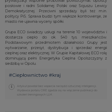
miasto nie ujawnia wyceny spółki.
Grupa ECO świadczy usługi na terenie 10 województw i
dostarcza ciepło do ok. 540 tys. mieszkańców.
Podstawowym przedmiotem działalności Grupy jest
wytwarzanie, przesył, dystrybucja i sprzedaż energii
cieplnej oraz elektrycznej. W Grupie Kapitałowej ECO rolę
dominującą pełni Energetyka Cieplna Opolszczyzny z
siedzibą w Opolu.
#
Ciepłownictwo
#
kraj
Artykuł powstał bez wsparcia narzędzi sztucznej inteligencji.
Wydawca portalu CIRE zgadza się na włączenie publikacji do
szkoleń treningowych LLM.
KOMENTARZE
TREŚĆ KOMENTARZA