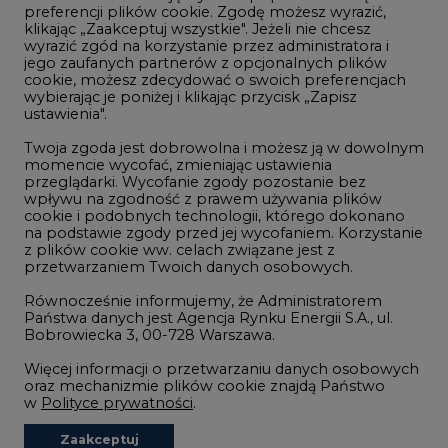
preferencji plików cookie. Zgodę możesz wyrazić,
klikając „Zaakceptuj wszystkie". Jeżeli nie chcesz
Handel emisjami CO2
wyrazić zgód na korzystanie przez administratora i
Wodór
jego zaufanych partnerów z opcjonalnych plików
cookie, możesz zdecydować o swoich preferencjach
Górnictwo
wybierając je poniżej i klikając przycisk „Zapisz
ustawienia".
Zmiany klimatyczne
Twoja zgoda jest dobrowolna i możesz ją w dowolnym
momencie wycofać, zmieniając ustawienia
przeglądarki. Wycofanie zgody pozostanie bez
Atom
wpływu na zgodność z prawem używania plików
Fotowoltaika
cookie i podobnych technologii, którego dokonano
na podstawie zgody przed jej wycofaniem. Korzystanie
Offshore wind
z plików cookie ww. celach związane jest z
przetwarzaniem Twoich danych osobowych.
Magazyny energii
Równocześnie informujemy, że Administratorem
Zielone samorządy
Państwa danych jest Agencja Rynku Energii S.A., ul.
Bobrowiecka 3, 00-728 Warszawa.
Zielona gospodarka
Więcej informacji o przetwarzaniu danych osobowych
oraz mechanizmie plików cookie znajdą Państwo
w
Polityce prywatności
.
Zaakceptuj