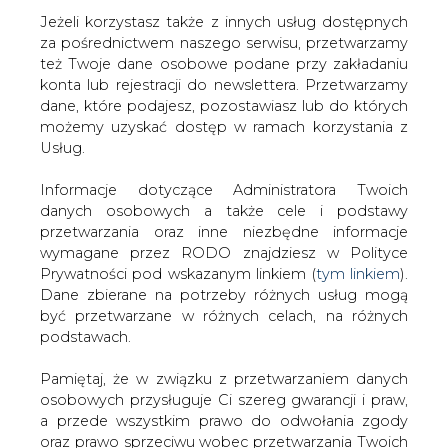
Strona główna
/
CIEPŁOWNICTWO
/
Opole.
Jeżeli korzystasz także z innych usług dostępnych
Pracownicy ECO obawiają się negocjacji ws. pakietu
za pośrednictwem naszego serwisu, przetwarzamy
też Twoje dane osobowe podane przy zakładaniu
socjalnego
konta lub rejestracji do newslettera. Przetwarzamy
2014-08-05 00:00
dane, które podajesz, pozostawiasz lub do których
drukuj
możemy uzyskać dostęp w ramach korzystania z
skomentuj
Usług.
udostępnij
:
Informacje dotyczące Administratora Twoich
danych osobowych a także cele i podstawy
przetwarzania oraz inne niezbędne informacje
wymagane przez RODO znajdziesz w Polityce
Opole. Pracownicy ECO obawiają
się negocjacji ws. pakietu
Prywatności pod wskazanym linkiem (
tym linkiem
).
socjalnego
Dane zbierane na potrzeby różnych usług mogą
być przetwarzane w różnych celach, na różnych
podstawach.
Pamiętaj, że w związku z przetwarzaniem danych
osobowych przysługuje Ci szereg gwarancji i praw,
a przede wszystkim prawo do odwołania zgody
Pracownicy ECO SA w liście do
oraz prawo sprzeciwu wobec przetwarzania Twoich