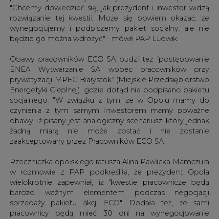
Obawy pracowników ECO SA budzi też "postępowanie
ENEA Wytwarzanie SA wobec pracowników przy
prywatyzacji MPEC Białystok" (Miejskie Przedsiębiorstwo
Energetyki Cieplnej), gdzie dotąd nie podpisano pakietu
socjalnego. "W związku z tym, że w Opolu mamy do
czynienia z tym samym Inwestorem mamy poważne
obawy, iż pisany jest analogiczny scenariusz, który jednak
żadną miarą nie może zostać i nie zostanie
zaakceptowany przez Pracowników ECO SA".
Rzeczniczka opolskiego ratusza Alina Pawlicka-Mamczura
w rozmowie z PAP podkreśliła, że prezydent Opola
wielokrotnie zapewniał, iż "kwestie pracownicze będą
bardzo ważnym elementem podczas negocjacji
sprzedaży pakietu akcji ECO". Dodała też, że sami
pracownicy będą mieć 30 dni na wynegocjowanie
pakietu socjalnego od momentu ostatecznego
wytypowania przez miasto kupującego. Przypomniała
też, że negocjacje ze spółką ENEA Wytwarzanie dopiero
się rozpoczynają. "Na chwilę obecną nie wydarzyło się nic,