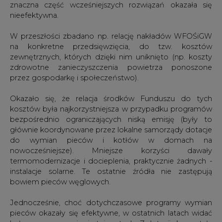
znaczna część wcześniejszych rozwiązań okazała się
nieefektywna.
W przeszłości zbadano np. relację nakładów WFOŚiGW
na konkretne przedsięwzięcia, do tzw. kosztów
zewnętrznych, których dzięki nim uniknięto (np. koszty
zdrowotne zanieczyszczenia powietrza ponoszone
przez gospodarkę i społeczeństwo).
Okazało się, że relacja środków Funduszu do tych
kosztów była najkorzystniejsza w przypadku programów
bezpośrednio ograniczających niską emisję (były to
głównie koordynowane przez lokalne samorządy dotacje
do wymian pieców i kotłów w domach na
nowocześniejsze). Mniejsze korzyści dawały
termomodernizacje i docieplenia, praktycznie żadnych -
instalacje solarne. Te ostatnie źródła nie zastępują
bowiem pieców węglowych.
Jednocześnie, choć dotychczasowe programy wymian
pieców okazały się efektywne, w ostatnich latach widać