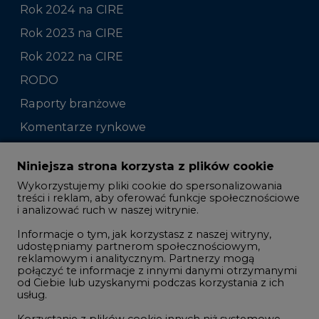
Rok 2024 na CIRE
Rok 2023 na CIRE
Rok 2022 na CIRE
RODO
Raporty branżowe
Komentarze rynkowe
Zmiany kadrowe na rynku
Niniejsza strona korzysta z plików cookie
Wykorzystujemy pliki cookie do spersonalizowania
Studio CIRE
treści i reklam, aby oferować funkcje społecznościowe
i analizować ruch w naszej witrynie.
Rozmowy o energetyce
Informacje o tym, jak korzystasz z naszej witryny,
Gospodarka
udostępniamy partnerom społecznościowym,
reklamowym i analitycznym. Partnerzy mogą
Geopolityka
połączyć te informacje z innymi danymi otrzymanymi
LTE450
od Ciebie lub uzyskanymi podczas korzystania z ich
usług.
Korzystanie z plików cookie innych niż systemowe