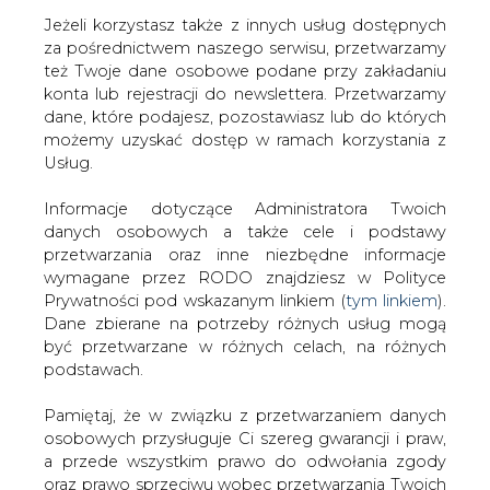
Jeżeli korzystasz także z innych usług dostępnych
za pośrednictwem naszego serwisu, przetwarzamy
też Twoje dane osobowe podane przy zakładaniu
konta lub rejestracji do newslettera. Przetwarzamy
Strona główna
/
CIEPŁOWNICTWO
/
Śląskie.
dane, które podajesz, pozostawiasz lub do których
Konsultacje projektu programu ochrony powietrza
możemy uzyskać dostęp w ramach korzystania z
Usług.
2014-08-04 00:00
drukuj
Informacje dotyczące Administratora Twoich
skomentuj
danych osobowych a także cele i podstawy
udostępnij
:
przetwarzania oraz inne niezbędne informacje
wymagane przez RODO znajdziesz w Polityce
Prywatności pod wskazanym linkiem (
tym linkiem
).
Dane zbierane na potrzeby różnych usług mogą
Śląskie. Konsultacje projektu
być przetwarzane w różnych celach, na różnych
programu ochrony powietrza
podstawach.
Pamiętaj, że w związku z przetwarzaniem danych
osobowych przysługuje Ci szereg gwarancji i praw,
a przede wszystkim prawo do odwołania zgody
oraz prawo sprzeciwu wobec przetwarzania Twoich