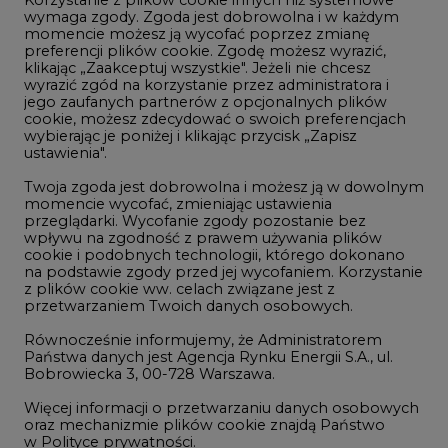
Innowacje i AI
wymaga zgody. Zgoda jest dobrowolna i w każdym
momencie możesz ją wycofać poprzez zmianę
Telekomunikacja i IT
preferencji plików cookie. Zgodę możesz wyrazić,
klikając „Zaakceptuj wszystkie". Jeżeli nie chcesz
Handel emisjami CO2
wyrazić zgód na korzystanie przez administratora i
Wodór
jego zaufanych partnerów z opcjonalnych plików
cookie, możesz zdecydować o swoich preferencjach
Górnictwo
wybierając je poniżej i klikając przycisk „Zapisz
ustawienia".
Zmiany klimatyczne
Twoja zgoda jest dobrowolna i możesz ją w dowolnym
momencie wycofać, zmieniając ustawienia
przeglądarki. Wycofanie zgody pozostanie bez
Atom
wpływu na zgodność z prawem używania plików
Fotowoltaika
cookie i podobnych technologii, którego dokonano
na podstawie zgody przed jej wycofaniem. Korzystanie
Offshore wind
z plików cookie ww. celach związane jest z
przetwarzaniem Twoich danych osobowych.
Magazyny energii
Równocześnie informujemy, że Administratorem
Zielone samorządy
Państwa danych jest Agencja Rynku Energii S.A., ul.
Bobrowiecka 3, 00-728 Warszawa.
Zielona gospodarka
Więcej informacji o przetwarzaniu danych osobowych
oraz mechanizmie plików cookie znajdą Państwo
w
Polityce prywatności
.