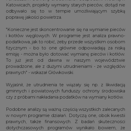
Katowicach, projekty wymiany starych pieców, dotąd nie
odbywało się to w tempie umożliwiającym szybką
poprawę jakości powietrza.
"Konieczne jest skoncentrowanie się na wymianie pieców
i kotłów węglowych. W programie jest analiza prawno-
podatkowa, jak to robić, żeby przede wszystkim osobom
fizycznym - bo to one głównie odpowiadają za niską
emisję - można było dotować wymianę pieców i kotłów.
To już jest od dawna w naszym województwie
prowadzone, ale z dużymi utrudnieniami - ze względów
prawnych" - wskazał Główkowski.
Wyjaśnił, że utrudnienia te wiązały się np. z likwidacją
gminnych i powiatowych funduszy ochrony środowiska
czy z próbami nakładania podatków na wymiany kotłów.
Podobne analizy są ważną częścią wszystkich zalecanych
w nowym programie działań. Dotyczą one, obok kwestii
prawnych, także finansowych. Z badań skuteczności
dotychczasowych programów wynikało bowiem, że