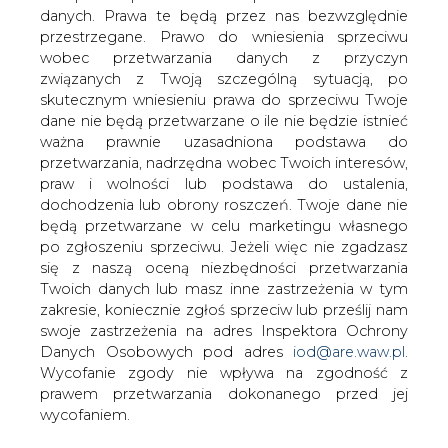
danych. Prawa te będą przez nas bezwzględnie
Konsultacje projektu programu ochrony
przestrzegane. Prawo do wniesienia sprzeciwu
powietrza prowadzi samorząd woj.
wobec przetwarzania danych z przyczyn
śląskiego. To pierwszy program
związanych z Twoją szczególną sytuacją, po
obejmujący obszar całego regionu i
skutecznym wniesieniu prawa do sprzeciwu Twoje
pierwszy, który stara się kompleksowo
dane nie będą przetwarzane o ile nie będzie istnieć
uwzględniać efekty dotychczasowych
ważna prawnie uzasadniona podstawa do
działań na rzecz ochrony powietrza.
przetwarzania, nadrzędna wobec Twoich interesów,
praw i wolności lub podstawa do ustalenia,
Jak poinformował PAP w poniedziałek wicedyrektor
dochodzenia lub obrony roszczeń. Twoje dane nie
wydziału ochrony środowiska w urzędzie
będą przetwarzane w celu marketingu własnego
marszałkowskim woj. śląskiego Wojciech Główkowski,
po zgłoszeniu sprzeciwu. Jeżeli więc nie zgadzasz
konsultacje projektu potrwają niemal do końca sierpnia.
się z naszą oceną niezbędności przetwarzania
Program powinien być uchwalony przez sejmik woj.
Twoich danych lub masz inne zastrzeżenia w tym
śląskiego w październiku br.
zakresie, koniecznie zgłoś sprzeciw lub prześlij nam
swoje zastrzeżenia na adres Inspektora Ochrony
Główkowski przypomniał, że wcześniejsze programy
Danych Osobowych pod adres
iod@are.waw.pl
.
ochrony powietrza w regionie (łącznie z aktualnym,
Wycofanie zgody nie wpływa na zgodność z
uchwalonym w 2010 i 2011 r.) dotyczyły jedynie
prawem przetwarzania dokonanego przed jej
poszczególnych stref województwa, w których
wycofaniem.
stwierdzano przekroczenia stężeń dwóch szkodliwych