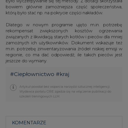
było wyczerpywanie się tej metody. Z dotacji skorzystała
bowiem głównie zamożniejsza część społeczeństwa,
którą było stać np. na pokrycie części nakładów.
Dlatego w nowym programie ujęto m.in. potrzebę
rekompensat zwiększonych kosztów ogrzewania
związanych z likwidacją starych kotłów i pieców dla mniej
zamożnych ich użytkowników. Dokument wskazuje też
m.in. potrzebę zinwentaryzowania źródeł niskiej emisji w
regionie, co ma dać odpowiedź, ile takich pieców jest
jeszcze do wymiany.
#
Ciepłownictwo
#
kraj
Artykuł powstał bez wsparcia narzędzi sztucznej inteligencji.
Wydawca portalu CIRE zgadza się na włączenie publikacji do
szkoleń treningowych LLM.
KOMENTARZE