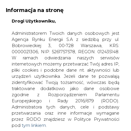
Informacja na stronę
Drogi Użytkowniku,
KONTAKT:
REDAKCJA@CIRE.PL
WYDAWCA PORTALU:
Administratorem Twoich danych osobowych jest
Agencja Rynku Energii S.A z siedzibą przy ul.
A
A
A
WIELKOŚĆ TEKSTU
WYSOKI KONTRAST
Bobrowieckiej 3, 00-728 Warszawa, KRS:
0000021306, NIP: 5261757578, REGON: 012435148.
ZALOGUJ SIĘ
W ramach odwiedzania naszych serwisów
internetowych możemy przetwarzać Twój adres IP,
pliki cookies i podobne dane nt. aktywności lub
urządzeń użytkownika. Jeżeli dane te pozwalają
zidentyfikować Twoją tożsamość, wówczas będą
traktowane dodatkowo jako dane osobowe
zgodnie z Rozporządzeniem Parlamentu
Europejskiego i Rady 2016/679 (RODO).
Administratora tych danych, cele i podstawy
przetwarzania oraz inne informacje wymagane
przez RODO znajdziesz w Polityce Prywatności
pod
tym linkiem.
WŁĄCZ CIRE.TV