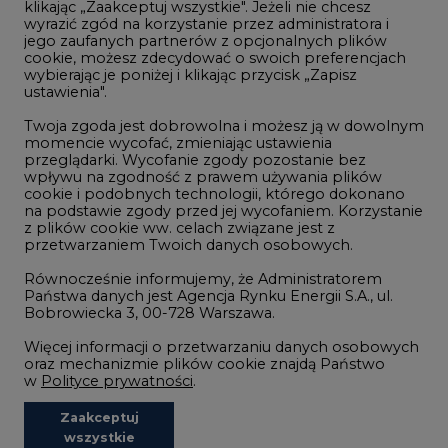
klikając „Zaakceptuj wszystkie". Jeżeli nie chcesz
Handel emisjami CO2
wyrazić zgód na korzystanie przez administratora i
Wodór
jego zaufanych partnerów z opcjonalnych plików
cookie, możesz zdecydować o swoich preferencjach
Górnictwo
wybierając je poniżej i klikając przycisk „Zapisz
ustawienia".
Zmiany klimatyczne
Twoja zgoda jest dobrowolna i możesz ją w dowolnym
momencie wycofać, zmieniając ustawienia
przeglądarki. Wycofanie zgody pozostanie bez
Atom
wpływu na zgodność z prawem używania plików
Fotowoltaika
cookie i podobnych technologii, którego dokonano
na podstawie zgody przed jej wycofaniem. Korzystanie
Offshore wind
z plików cookie ww. celach związane jest z
przetwarzaniem Twoich danych osobowych.
Magazyny energii
Równocześnie informujemy, że Administratorem
Zielone samorządy
Państwa danych jest Agencja Rynku Energii S.A., ul.
Bobrowiecka 3, 00-728 Warszawa.
Zielona gospodarka
Więcej informacji o przetwarzaniu danych osobowych
oraz mechanizmie plików cookie znajdą Państwo
w
Polityce prywatności
.
Zaakceptuj
©2002-
2021 - 2026
-
CIRE.PL
Centrum Informacji o Rynku Energii
wszystkie