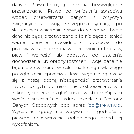
Energetyka Cieplna Opolszczyzny
danych. Prawa te będą przez nas bezwzględnie
podpisała dziś z EDF Polska umowę,
przestrzegane. Prawo do wniesienia sprzeciwu
zgodnie z którą stanie się właścicielem
wobec przetwarzania danych z przyczyn
68,17 proc. udziałów Przedsiębiorstwa
związanych z Twoją szczególną sytuacją, po
Energetyki Cieplnej (PEC) Tarnobrzeg -
skutecznym wniesieniu prawa do sprzeciwu Twoje
poinformowała opolska spółka.
dane nie będą przetwarzane o ile nie będzie istnieć
ważna prawnie uzasadniona podstawa do
PEC Tarnobrzeg produkuje i dostarcza ciepło dla ok. 75
przetwarzania, nadrzędna wobec Twoich interesów,
proc. mieszkańców miasta (liczącego ok. 50 tys.
praw i wolności lub podstawa do ustalenia,
mieszkańców). Spółka jest właścicielem dwóch ciepłowni
dochodzenia lub obrony roszczeń. Twoje dane nie
o nominalnej mocy cieplnej 92 MWt (w tym ciepłowni
będą przetwarzane w celu marketingu własnego
gazowej C2 o nominalnej mocy cieplnej 49,5 MWt oraz
po zgłoszeniu sprzeciwu. Jeżeli więc nie zgadzasz
ciepłowni węglowej C3 – o nominalnej mocy cieplnej 42,5
się z naszą oceną niezbędności przetwarzania
MWt) oraz sieci dystrybucji ciepła w mieście Tarnobrzeg.
Twoich danych lub masz inne zastrzeżenia w tym
Łączna moc zamówiona przez klientów PEC Tarnobrzeg
zakresie, koniecznie zgłoś sprzeciw lub prześlij nam
wynosi ok. 80 MW.
swoje zastrzeżenia na adres Inspektora Ochrony
Danych Osobowych pod adres
iod@are.waw.pl
.
Tarnobrzeski PEC to kolejna firma ciepłowniczy, na której
Wycofanie zgody nie wpływa na zgodność z
przejęcie zdecydowała się Energetyka Cieplna
prawem przetwarzania dokonanego przed jej
Opolszczyzny. W ciągu ostatnich spółka lat realizuje
wycofaniem.
strategię opartą m.in. na przejęciach firm ciepłowniczych