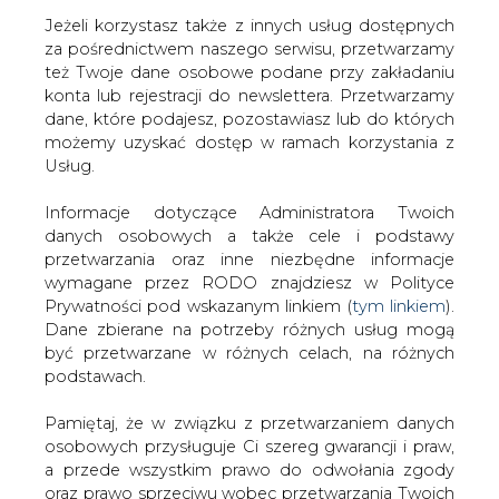
Jeżeli korzystasz także z innych usług dostępnych
za pośrednictwem naszego serwisu, przetwarzamy
też Twoje dane osobowe podane przy zakładaniu
konta lub rejestracji do newslettera. Przetwarzamy
Strona główna
/
CIEPŁOWNICTWO
/
ECO kupuje
dane, które podajesz, pozostawiasz lub do których
tarnobrzeski PEC
możemy uzyskać dostęp w ramach korzystania z
Usług.
2013-10-01 00:00
drukuj
Informacje dotyczące Administratora Twoich
skomentuj
danych osobowych a także cele i podstawy
udostępnij
:
przetwarzania oraz inne niezbędne informacje
wymagane przez RODO znajdziesz w Polityce
Prywatności pod wskazanym linkiem (
tym linkiem
).
Dane zbierane na potrzeby różnych usług mogą
ECO kupuje tarnobrzeski PEC
być przetwarzane w różnych celach, na różnych
podstawach.
Pamiętaj, że w związku z przetwarzaniem danych
osobowych przysługuje Ci szereg gwarancji i praw,
a przede wszystkim prawo do odwołania zgody
oraz prawo sprzeciwu wobec przetwarzania Twoich