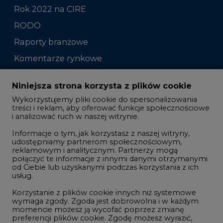
Rok 2022 na CIRE
RODO
Raporty branżowe
Komentarze rynkowe
Zmiany kadrowe na rynku
Niniejsza strona korzysta z plików cookie
Wykorzystujemy pliki cookie do spersonalizowania
Studio CIRE
treści i reklam, aby oferować funkcje społecznościowe
i analizować ruch w naszej witrynie.
Rozmowy o energetyce
Informacje o tym, jak korzystasz z naszej witryny,
Gospodarka
udostępniamy partnerom społecznościowym,
reklamowym i analitycznym. Partnerzy mogą
Geopolityka
połączyć te informacje z innymi danymi otrzymanymi
LTE450
od Ciebie lub uzyskanymi podczas korzystania z ich
usług.
Korzystanie z plików cookie innych niż systemowe
Innowacje i AI
wymaga zgody. Zgoda jest dobrowolna i w każdym
momencie możesz ją wycofać poprzez zmianę
Telekomunikacja i IT
preferencji plików cookie. Zgodę możesz wyrazić,