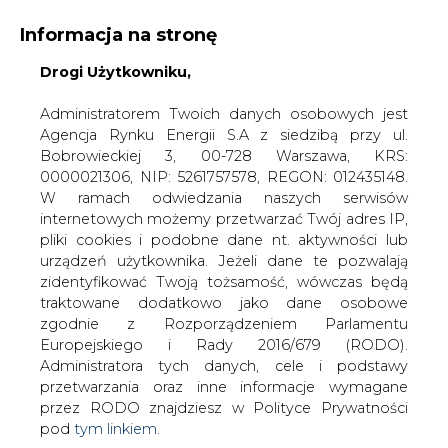
Informacja na stronę
Drogi Użytkowniku,
KONTAKT:
REDAKCJA@CIRE.PL
WYDAWCA PORTALU:
Administratorem Twoich danych osobowych jest
Agencja Rynku Energii S.A z siedzibą przy ul.
A
A
A
WIELKOŚĆ TEKSTU
WYSOKI KONTRAST
Bobrowieckiej 3, 00-728 Warszawa, KRS:
0000021306, NIP: 5261757578, REGON: 012435148.
ZALOGUJ SIĘ
W ramach odwiedzania naszych serwisów
internetowych możemy przetwarzać Twój adres IP,
pliki cookies i podobne dane nt. aktywności lub
urządzeń użytkownika. Jeżeli dane te pozwalają
zidentyfikować Twoją tożsamość, wówczas będą
traktowane dodatkowo jako dane osobowe
zgodnie z Rozporządzeniem Parlamentu
Europejskiego i Rady 2016/679 (RODO).
Administratora tych danych, cele i podstawy
przetwarzania oraz inne informacje wymagane
przez RODO znajdziesz w Polityce Prywatności
pod
tym linkiem.
WŁĄCZ CIRE.TV