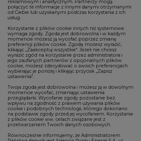
reklamowym i analitycznym. Partnerzy mogą
Geopolityka
połączyć te informacje z innymi danymi otrzymanymi
LTE450
od Ciebie lub uzyskanymi podczas korzystania z ich
usług.
Korzystanie z plików cookie innych niż systemowe
Innowacje i AI
wymaga zgody. Zgoda jest dobrowolna i w każdym
momencie możesz ją wycofać poprzez zmianę
Telekomunikacja i IT
preferencji plików cookie. Zgodę możesz wyrazić,
klikając „Zaakceptuj wszystkie". Jeżeli nie chcesz
Handel emisjami CO2
wyrazić zgód na korzystanie przez administratora i
Wodór
jego zaufanych partnerów z opcjonalnych plików
cookie, możesz zdecydować o swoich preferencjach
Górnictwo
wybierając je poniżej i klikając przycisk „Zapisz
ustawienia".
Zmiany klimatyczne
Twoja zgoda jest dobrowolna i możesz ją w dowolnym
momencie wycofać, zmieniając ustawienia
przeglądarki. Wycofanie zgody pozostanie bez
Atom
wpływu na zgodność z prawem używania plików
Fotowoltaika
cookie i podobnych technologii, którego dokonano
na podstawie zgody przed jej wycofaniem. Korzystanie
Offshore wind
z plików cookie ww. celach związane jest z
przetwarzaniem Twoich danych osobowych.
Magazyny energii
Równocześnie informujemy, że Administratorem
Zielone samorządy
Państwa danych jest Agencja Rynku Energii S.A., ul.