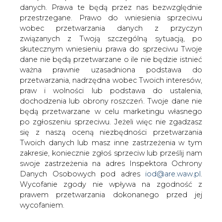
Aby poprawić fatalną jakość powietrza
danych. Prawa te będą przez nas bezwzględnie
w Krakowie, tej zimy ma zacząć
przestrzegane. Prawo do wniesienia sprzeciwu
obowiązywać tam zakaz palenia
wobec przetwarzania danych z przyczyn
węglem - informuje "Gazeta Wyborcza".
związanych z Twoją szczególną sytuacją, po
skutecznym wniesieniu prawa do sprzeciwu Twoje
Uchwałę zawierającą zakaz radni zamierzają przyjąć w
dane nie będą przetwarzane o ile nie będzie istnieć
październiku. Najważniejsze jej punkty to pięcioletni okres
ważna prawnie uzasadniona podstawa do
przejściowy, w ciągu którego mają zniknąć piece
przetwarzania, nadrzędna wobec Twoich interesów,
węglowe oraz zakaz wydawania pozwoleń na budowę
praw i wolności lub podstawa do ustalenia,
domów ogrzewanych węglem czy drewnem. Program
dochodzenia lub obrony roszczeń. Twoje dane nie
ma wejść w życie od początku przyszłego roku.
będą przetwarzane w celu marketingu własnego
po zgłoszeniu sprzeciwu. Jeżeli więc nie zgadzasz
Kraków chce refundować 90 proc. kosztów wymiany
się z naszą oceną niezbędności przetwarzania
pieców na bardziej ekologiczne. Dopłaci też
Twoich danych lub masz inne zastrzeżenia w tym
mieszkańcom do wyższych rachunków za ogrzewanie.
zakresie, koniecznie zgłoś sprzeciw lub prześlij nam
swoje zastrzeżenia na adres Inspektora Ochrony
#
Ciepłownictwo
#
kraj
#
paliwa
Danych Osobowych pod adres
iod@are.waw.pl
.
Wycofanie zgody nie wpływa na zgodność z
prawem przetwarzania dokonanego przed jej
Artykuł powstał bez wsparcia narzędzi sztucznej inteligencji.
Wydawca portalu CIRE zgadza się na włączenie publikacji do
wycofaniem.
szkoleń treningowych LLM.