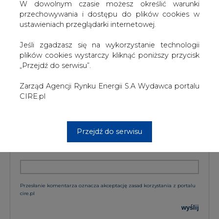
W dowolnym czasie możesz określić warunki
przechowywania i dostępu do plików cookies w
ustawieniach przeglądarki internetowej.
KOMENTARZE
Jeśli zgadzasz się na wykorzystanie technologii
plików cookies wystarczy kliknąć poniższy przycisk
TREŚĆ KOMENTARZA
„Przejdź do serwisu”.
Zarząd Agencji Rynku Energii S.A Wydawca portalu
CIRE.pl
Przejdź do serwisu
PODPIS
Przesłanie komentarza oznacza akceptację zasad korzystania z portalu
cire.pl
wyślij