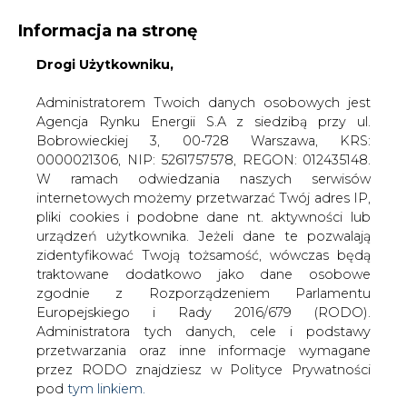
Informacja na stronę
Drogi Użytkowniku,
KONTAKT:
REDAKCJA@CIRE.PL
WYDAWCA PORTALU:
Administratorem Twoich danych osobowych jest
Agencja Rynku Energii S.A z siedzibą przy ul.
A
A
A
WIELKOŚĆ TEKSTU
WYSOKI KONTRAST
Bobrowieckiej 3, 00-728 Warszawa, KRS:
0000021306, NIP: 5261757578, REGON: 012435148.
ZALOGUJ SIĘ
W ramach odwiedzania naszych serwisów
internetowych możemy przetwarzać Twój adres IP,
pliki cookies i podobne dane nt. aktywności lub
urządzeń użytkownika. Jeżeli dane te pozwalają
zidentyfikować Twoją tożsamość, wówczas będą
traktowane dodatkowo jako dane osobowe
zgodnie z Rozporządzeniem Parlamentu
Europejskiego i Rady 2016/679 (RODO).
Administratora tych danych, cele i podstawy
przetwarzania oraz inne informacje wymagane
przez RODO znajdziesz w Polityce Prywatności
pod
tym linkiem.
WŁĄCZ CIRE.TV