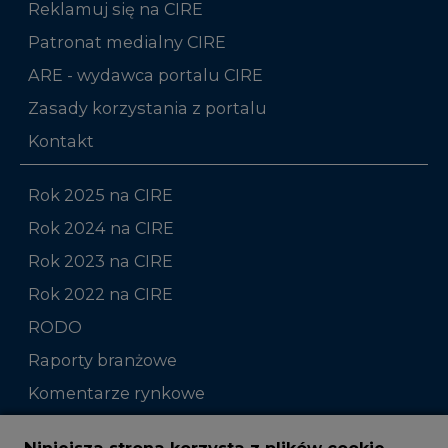
Zasady korzystania z portalu
Kontakt
Rok 2025 na CIRE
Rok 2024 na CIRE
Rok 2023 na CIRE
Rok 2022 na CIRE
RODO
Raporty branżowe
Komentarze rynkowe
Zmiany kadrowe na rynku
Niniejsza strona korzysta z plików cookie
Wykorzystujemy pliki cookie do spersonalizowania
Studio CIRE
treści i reklam, aby oferować funkcje społecznościowe
i analizować ruch w naszej witrynie.
Rozmowy o energetyce