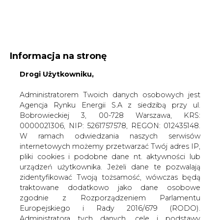
WYDAWCA PORTALU:
Informacja na stronę
A
A
Drogi Użytkowniku,
A
WIELKOŚĆ TEKSTU
WYSOKI KONTRAST
ZALOGUJ SIĘ
Administratorem Twoich danych osobowych jest
Agencja Rynku Energii S.A z siedzibą przy ul.
Bobrowieckiej 3, 00-728 Warszawa, KRS:
0000021306, NIP: 5261757578, REGON: 012435148.
W ramach odwiedzania naszych serwisów
internetowych możemy przetwarzać Twój adres IP,
pliki cookies i podobne dane nt. aktywności lub
urządzeń użytkownika. Jeżeli dane te pozwalają
zidentyfikować Twoją tożsamość, wówczas będą
traktowane dodatkowo jako dane osobowe
zgodnie z Rozporządzeniem Parlamentu
Europejskiego i Rady 2016/679 (RODO).
WŁĄCZ CIRE.TV
Administratora tych danych, cele i podstawy
przetwarzania oraz inne informacje wymagane
przez RODO znajdziesz w Polityce Prywatności
pod
tym linkiem.