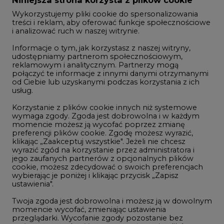
Informacje o tym, jak korzystasz z naszej witryny,
Gospodarka
udostępniamy partnerom społecznościowym,
reklamowym i analitycznym. Partnerzy mogą
Geopolityka
połączyć te informacje z innymi danymi otrzymanymi
LTE450
od Ciebie lub uzyskanymi podczas korzystania z ich
usług.
Korzystanie z plików cookie innych niż systemowe
Innowacje i AI
wymaga zgody. Zgoda jest dobrowolna i w każdym
momencie możesz ją wycofać poprzez zmianę
Telekomunikacja i IT
preferencji plików cookie. Zgodę możesz wyrazić,
klikając „Zaakceptuj wszystkie". Jeżeli nie chcesz
Handel emisjami CO2
wyrazić zgód na korzystanie przez administratora i
Wodór
jego zaufanych partnerów z opcjonalnych plików
cookie, możesz zdecydować o swoich preferencjach
Górnictwo
wybierając je poniżej i klikając przycisk „Zapisz
ustawienia".
Zmiany klimatyczne
Twoja zgoda jest dobrowolna i możesz ją w dowolnym
momencie wycofać, zmieniając ustawienia
przeglądarki. Wycofanie zgody pozostanie bez
Atom
wpływu na zgodność z prawem używania plików
Fotowoltaika
cookie i podobnych technologii, którego dokonano
na podstawie zgody przed jej wycofaniem. Korzystanie
Offshore wind
z plików cookie ww. celach związane jest z
przetwarzaniem Twoich danych osobowych.