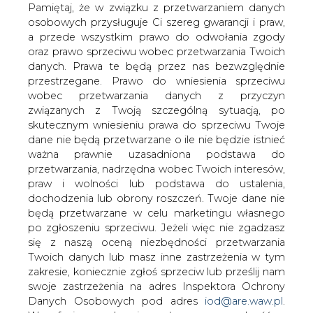
Komunalnej zajmującego się produkcją i
danych. Prawa te będą przez nas bezwzględnie
przestrzegane. Prawo do wniesienia sprzeciwu
dystrybucją ciepła.
wobec przetwarzania danych z przyczyn
PGK eksploatuje obecnie 16 źródeł ciepła w mieście
związanych z Twoją szczególną sytuacją, po
Strzelce Krajeńskie oraz 9 źródeł ciepła w
skutecznym wniesieniu prawa do sprzeciwu Twoje
miejscowościach ościennych Gminy Strzelce Krajeńskie.
dane nie będą przetwarzane o ile nie będzie istnieć
Łączna moc cieplna urządzeń wytwórczych,
ważna prawnie uzasadniona podstawa do
zainstalowanych w źródłach ciepła, wynosi 14, 459 MW,
przetwarzania, nadrzędna wobec Twoich interesów,
wg stanu na koniec 2012 roku. Zamówiona moc cieplna
praw i wolności lub podstawa do ustalenia,
odbiorców ciepła zasilanych ze źródeł ciepła
dochodzenia lub obrony roszczeń. Twoje dane nie
eksploatowanych przez Przedsiębiorstwo Gospodarki
będą przetwarzane w celu marketingu własnego
Komunalnej w Strzelcach Krajeńskich łącznie wynosi
po zgłoszeniu sprzeciwu. Jeżeli więc nie zgadzasz
11,337 MW. Całkowita długość sieci cieplnych wynosi
się z naszą oceną niezbędności przetwarzania
ponad 6 km.
Twoich danych lub masz inne zastrzeżenia w tym
zakresie, koniecznie zgłoś sprzeciw lub prześlij nam
Oferty zakupu ciepłowniczej części PGK w Strzelcach
swoje zastrzeżenia na adres Inspektora Ochrony
Krajeńskich przyjmowane będą do 20 maja br.
Danych Osobowych pod adres
iod@are.waw.pl
.
Wycofanie zgody nie wpływa na zgodność z
#
Ciepłownictwo
#
kraj
prawem przetwarzania dokonanego przed jej
wycofaniem.
Artykuł powstał bez wsparcia narzędzi sztucznej inteligencji.