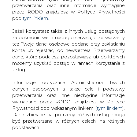
Strona główna
/
CIEPŁOWNICTWO
/
Prywatyzacja
Jeżeli korzystasz także z innych usług dostępnych
ciepłowniczej części PGK w Strzelcach Krajeńskich
za pośrednictwem naszego serwisu, przetwarzamy
też Twoje dane osobowe podane przy zakładaniu
2013-02-20 00:00
konta lub rejestracji do newslettera. Przetwarzamy
drukuj
dane, które podajesz, pozostawiasz lub do których
skomentuj
możemy uzyskać dostęp w ramach korzystania z
Usług.
udostępnij
:
Informacje dotyczące Administratora Twoich
danych osobowych a także cele i podstawy
przetwarzania oraz inne niezbędne informacje
Prywatyzacja ciepłowniczej części
PGK w Strzelcach Krajeńskich
wymagane przez RODO znajdziesz w Polityce
Prywatności pod wskazanym linkiem (
tym linkiem
).
Dane zbierane na potrzeby różnych usług mogą
być przetwarzane w różnych celach, na różnych
podstawach.
Pamiętaj, że w związku z przetwarzaniem danych
Gmina Strzelce Krajeńskie wystawiła na
osobowych przysługuje Ci szereg gwarancji i praw,
sprzedaż zorganizowaną część
a przede wszystkim prawo do odwołania zgody
Przedsiębiorstwa Gospodarki
oraz prawo sprzeciwu wobec przetwarzania Twoich