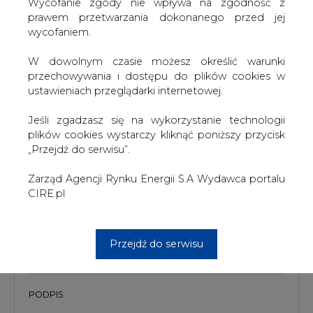
W dowolnym czasie możesz określić warunki
Wydawca portalu CIRE zgadza się na włączenie publikacji do
szkoleń treningowych LLM.
przechowywania i dostępu do plików cookies w
ustawieniach przeglądarki internetowej.
Jeśli zgadzasz się na wykorzystanie technologii
plików cookies wystarczy kliknąć poniższy przycisk
KOMENTARZE
„Przejdź do serwisu”.
TREŚĆ KOMENTARZA
Zarząd Agencji Rynku Energii S.A Wydawca portalu
CIRE.pl
Przejdź do serwisu
PODPIS
Przesłanie komentarza oznacza akceptację zasad korzystania z portalu
cire.pl