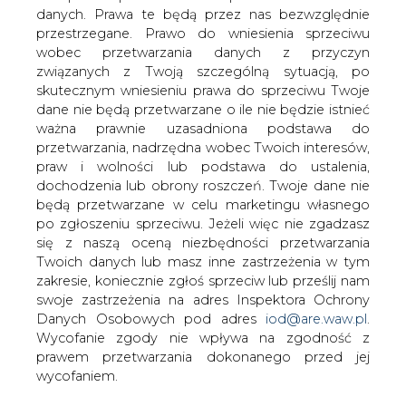
danych. Prawa te będą przez nas bezwzględnie
Być może w trakcie szybkiej nowelizacji
przestrzegane. Prawo do wniesienia sprzeciwu
Prawa energetycznego uda się przyjąć
wobec przetwarzania danych z przyczyn
pierwsze ułatwienia dla osób, które
związanych z Twoją szczególną sytuacją, po
chcą mieć małe, przydomowe źródło
skutecznym wniesieniu prawa do sprzeciwu Twoje
energii elektrycznej. Zmianę
dane nie będą przetwarzane o ile nie będzie istnieć
nieżyciowych przepisów zaproponowała
ważna prawnie uzasadniona podstawa do
Koalicja Klimatyczna. We wtorek zajmie
przetwarzania, nadrzędna wobec Twoich interesów,
się nią sejmowa podkomisja.
praw i wolności lub podstawa do ustalenia,
dochodzenia lub obrony roszczeń. Twoje dane nie
W tak zwanym małym trójpaku energetycznym, czyli
będą przetwarzane w celu marketingu własnego
projekcie ustawy dostosowującej polskie prawo do
po zgłoszeniu sprzeciwu. Jeżeli więc nie zgadzasz
wymogów Unii Europejskiej, posłowie nie poświęcili zbyt
się z naszą oceną niezbędności przetwarzania
wiele miejsca najmniejszym instalacjom energetycznym.
Twoich danych lub masz inne zastrzeżenia w tym
Jedynym ułatwieniem, jakie ma wprowadzić nowelizacja,
zakresie, koniecznie zgłoś sprzeciw lub prześlij nam
jest zwolnienie tego rodzaju źródeł energii (o mocy do
swoje zastrzeżenia na adres Inspektora Ochrony
40 kW) z opłaty za przyłączenie do sieci.
Danych Osobowych pod adres
iod@are.waw.pl
.
Wycofanie zgody nie wpływa na zgodność z
Jeżeli przepisy weszłyby w życie w tym brzmieniu, na
prawem przetwarzania dokonanego przed jej
rynku mikroinstalacji kolejny rok z rzędu nie ruszyłoby się
wycofaniem.
nic. Największym problemem dla osób, które chcą np.