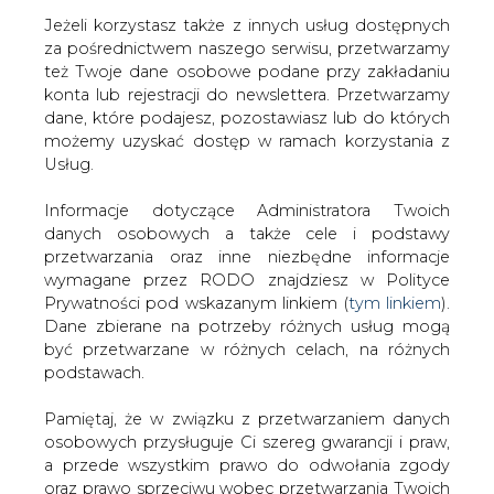
Jeżeli korzystasz także z innych usług dostępnych
za pośrednictwem naszego serwisu, przetwarzamy
też Twoje dane osobowe podane przy zakładaniu
konta lub rejestracji do newslettera. Przetwarzamy
Strona główna
/
CIEPŁOWNICTWO
/
Mały trójpak: jest
dane, które podajesz, pozostawiasz lub do których
szansa na krok w stronę mikroinstalacji
możemy uzyskać dostęp w ramach korzystania z
Usług.
2013-01-18 00:00
drukuj
Informacje dotyczące Administratora Twoich
skomentuj
danych osobowych a także cele i podstawy
udostępnij
:
przetwarzania oraz inne niezbędne informacje
wymagane przez RODO znajdziesz w Polityce
Prywatności pod wskazanym linkiem (
tym linkiem
).
Dane zbierane na potrzeby różnych usług mogą
Mały trójpak: jest szansa na krok w
być przetwarzane w różnych celach, na różnych
stronę mikroinstalacji
podstawach.
Pamiętaj, że w związku z przetwarzaniem danych
osobowych przysługuje Ci szereg gwarancji i praw,
a przede wszystkim prawo do odwołania zgody
oraz prawo sprzeciwu wobec przetwarzania Twoich