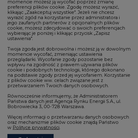
momencie możesz ją wycofać poprzez zmianę
Telekomunikacja i IT
preferencji plików cookie. Zgodę możesz wyrazić,
klikając „Zaakceptuj wszystkie". Jeżeli nie chcesz
Handel emisjami CO2
wyrazić zgód na korzystanie przez administratora i
Wodór
jego zaufanych partnerów z opcjonalnych plików
cookie, możesz zdecydować o swoich preferencjach
Górnictwo
wybierając je poniżej i klikając przycisk „Zapisz
ustawienia".
Zmiany klimatyczne
Twoja zgoda jest dobrowolna i możesz ją w dowolnym
momencie wycofać, zmieniając ustawienia
przeglądarki. Wycofanie zgody pozostanie bez
Atom
wpływu na zgodność z prawem używania plików
Fotowoltaika
cookie i podobnych technologii, którego dokonano
na podstawie zgody przed jej wycofaniem. Korzystanie
Offshore wind
z plików cookie ww. celach związane jest z
przetwarzaniem Twoich danych osobowych.
Magazyny energii
Równocześnie informujemy, że Administratorem
Zielone samorządy
Państwa danych jest Agencja Rynku Energii S.A., ul.
Bobrowiecka 3, 00-728 Warszawa.
Zielona gospodarka
Więcej informacji o przetwarzaniu danych osobowych
oraz mechanizmie plików cookie znajdą Państwo
w
Polityce prywatności
.