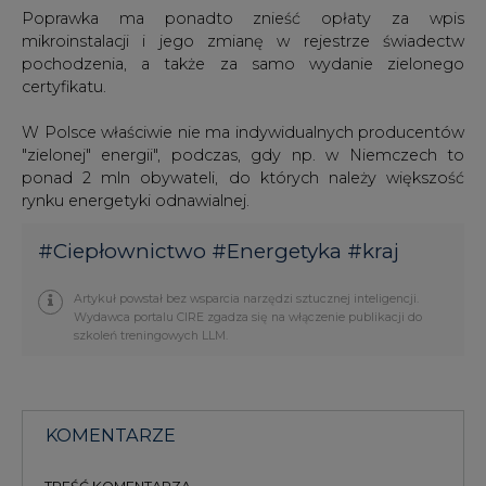
Poprawka ma ponadto znieść opłaty za wpis
mikroinstalacji i jego zmianę w rejestrze świadectw
pochodzenia, a także za samo wydanie zielonego
certyfikatu.
W Polsce właściwie nie ma indywidualnych producentów
"zielonej" energii", podczas, gdy np. w Niemczech to
ponad 2 mln obywateli, do których należy większość
rynku energetyki odnawialnej.
#
Ciepłownictwo
#
Energetyka
#
kraj
Artykuł powstał bez wsparcia narzędzi sztucznej inteligencji.
Wydawca portalu CIRE zgadza się na włączenie publikacji do
szkoleń treningowych LLM.
KOMENTARZE
TREŚĆ KOMENTARZA