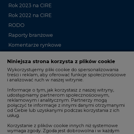
Rok 2023 na CIRE
Rok 2022 na CIRE
RODO
Raporty branżowe
Komentarze rynkowe
Zmiany kadrowe na rynku
Niniejsza strona korzysta z plików cookie
Wykorzystujemy pliki cookie do spersonalizowania
Studio CIRE
treści i reklam, aby oferować funkcje społecznościowe
i analizować ruch w naszej witrynie.
Rozmowy o energetyce
Informacje o tym, jak korzystasz z naszej witryny,
Gospodarka
udostępniamy partnerom społecznościowym,
reklamowym i analitycznym. Partnerzy mogą
Geopolityka
połączyć te informacje z innymi danymi otrzymanymi
LTE450
od Ciebie lub uzyskanymi podczas korzystania z ich
usług.
Korzystanie z plików cookie innych niż systemowe
Innowacje i AI
wymaga zgody. Zgoda jest dobrowolna i w każdym