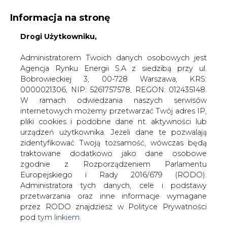
Informacja na stronę
Drogi Użytkowniku,
KONTAKT:
REDAKCJA@CIRE.PL
WYDAWCA PORTALU:
Administratorem Twoich danych osobowych jest
Agencja Rynku Energii S.A z siedzibą przy ul.
A
A
A
WIELKOŚĆ TEKSTU
WYSOKI KONTRAST
Bobrowieckiej 3, 00-728 Warszawa, KRS:
0000021306, NIP: 5261757578, REGON: 012435148.
ZALOGUJ SIĘ
W ramach odwiedzania naszych serwisów
internetowych możemy przetwarzać Twój adres IP,
pliki cookies i podobne dane nt. aktywności lub
urządzeń użytkownika. Jeżeli dane te pozwalają
zidentyfikować Twoją tożsamość, wówczas będą
traktowane dodatkowo jako dane osobowe
zgodnie z Rozporządzeniem Parlamentu
Europejskiego i Rady 2016/679 (RODO).
Administratora tych danych, cele i podstawy
przetwarzania oraz inne informacje wymagane
przez RODO znajdziesz w Polityce Prywatności
pod
tym linkiem.
WŁĄCZ CIRE.TV