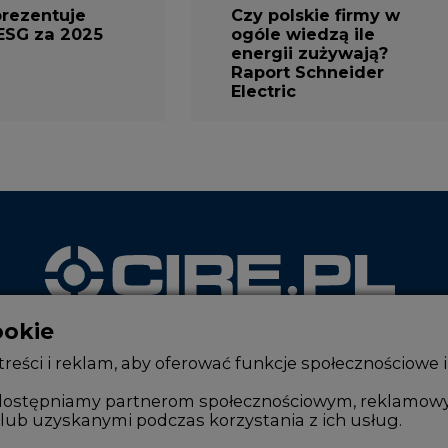
ESG za 2025
ogóle wiedzą ile
energii zużywają?
Raport Schneider
Electric
ookie
WYDAWCA PORTALU
reści i reklam, aby oferować funkcje społecznościowe i
, udostępniamy partnerom społecznościowym, reklamow
lub uzyskanymi podczas korzystania z ich usług.
Zmiany kadrowe na rynku
Innowacje 
Studio CIRE
Telekomuni
e wymaga zgody. Zgoda jest dobrowolna i w każdym mo
kając „Zaakceptuj wszystkie". Jeżeli nie chcesz wyrazić