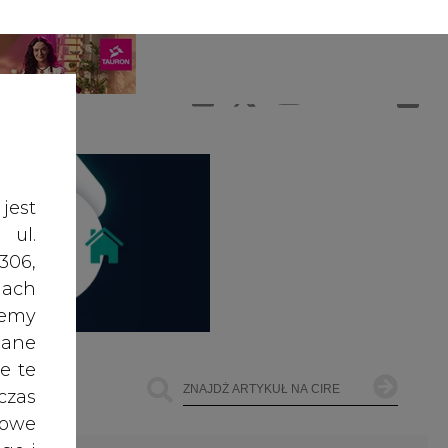
A
A
ZALOGUJ SIĘ
ŚĆ TEKSTU
A
jest
 ul.
306,
ach
żemy
dane
e te
czas
owe
go i
ŁOWNICTWO
OFFSHORE WIND
INNE
cele