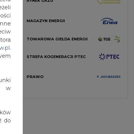
ości
MAGAZYN ENERGII
nne
eciw
tora
TOWAROWA GIEŁDA ENERGII
w.pl
.
awem
STREFA KOGENERACJI PTEC
PRAWO
nki
es w
ików
ź do