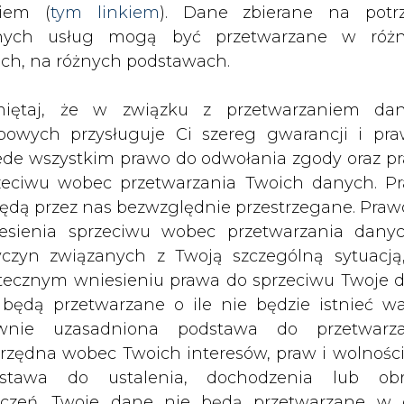
50 kW położonych w miastach w świet
nych usług mogą być przetwarzane w róż
2011 r. o efektywności energetycznej 
ach, na różnych podstawach.
awa budowlanego&#8221;?
iętaj, że w związku z przetwarzaniem da
bowych przysługuje Ci szereg gwarancji i pra
Artykuł powstał bez wsparcia narzędzi sztucznej
ede wszystkim prawo do odwołania zgody oraz p
inteligencji. Wydawca portalu CIRE zgadza się na włącz
publikacji do szkoleń treningowych LLM.
zeciwu wobec przetwarzania Twoich danych. P
będą przez nas bezwzględnie przestrzegane. Praw
esienia sprzeciwu wobec przetwarzania dany
yczyn związanych z Twoją szczególną sytuacją
tecznym wniesieniu prawa do sprzeciwu Twoje 
 będą przetwarzane o ile nie będzie istnieć w
PODPIS
wnie uzasadniona podstawa do przetwarza
rzędna wobec Twoich interesów, praw i wolności
stawa do ustalenia, dochodzenia lub ob
Przesłanie komentarza oznacza akceptację zasad korzystania
z portalu cire.pl
zczeń. Twoje dane nie będą przetwarzane w 
wyślij
ketingu własnego po zgłoszeniu sprzeciwu. Je