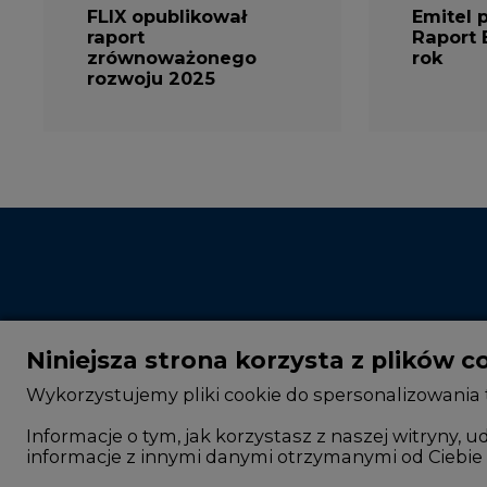
raport
Raport 
zrównoważonego
rok
rozwoju 2025
Niniejsza strona korzysta z plików c
Wykorzystujemy pliki cookie do spersonalizowania t
Informacje o tym, jak korzystasz z naszej witryny
informacje z innymi danymi otrzymanymi od Ciebie 
CIRE - kim jesteśmy
Rok 2025 na CIRE
Reklamuj się na CIRE
Rok 2024 na CIRE
Korzystanie z plików cookie innych niż systemow
preferencji plików cookie. Zgodę możesz wyrazić, kli