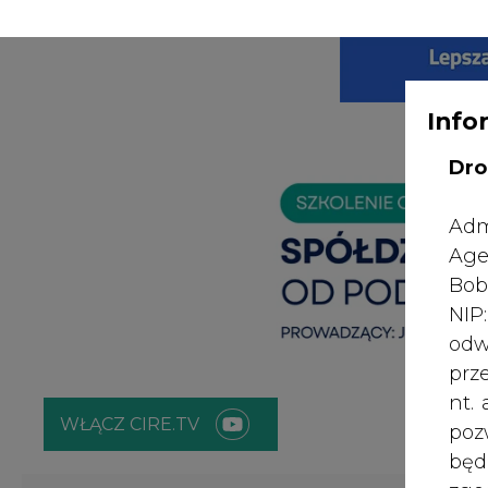
WYDAWCA PO
KONTAKT:
REDAKCJA@CIRE.PL
Info
Dro
Adm
Age
Bob
NI
odw
prz
nt.
WŁĄCZ CIRE.TV
poz
bę
zgo
ENERGETYKA
ATOM
ZIELONA GO
Rad