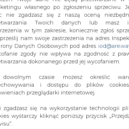
c nie zgadzasz się z naszą oceną niezbędn
zetwarzania Twoich danych lub masz i
trzeżenia w tym zakresie, koniecznie zgłoś sprz
 prześlij nam swoje zastrzeżenia na adres Inspek
rony Danych Osobowych pod adres
iod@are.wa
ofanie zgody nie wpływa na zgodność z pr
etwarzania dokonanego przed jej wycofaniem.
dowolnym czasie możesz określić waru
echowywania i dostępu do plików cooki
rzymywanie treści marketingowych w postaci newslettera
awieniach przeglądarki internetowej.
 siedzibą w Warszawie.
li zgadzasz się na wykorzystanie technologii pl
 nas Państwa danych osobowych, w tym informacje o
kies wystarczy kliknąć poniższy przycisk „Przejd
lityce prywatności.
isu”.