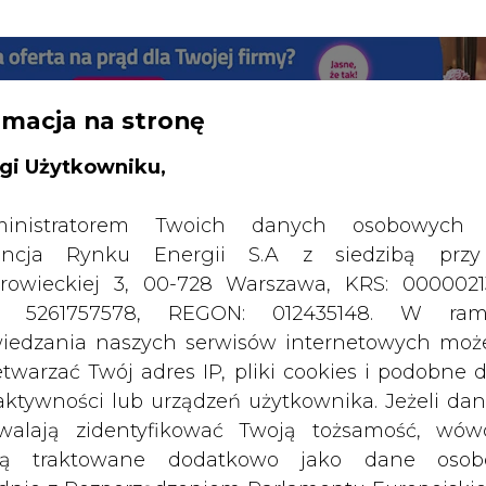
RTALU:
WIELKO
WYSOKI KONTRAST
rmacja na stronę
gi Użytkowniku,
inistratorem Twoich danych osobowych 
ncja Rynku Energii S.A z siedzibą przy
rowieckiej 3, 00-728 Warszawa, KRS: 0000021
P: 5261757578, REGON: 012435148. W ram
iedzania naszych serwisów internetowych mo
etwarzać Twój adres IP, pliki cookies i podobne 
 aktywności lub urządzeń użytkownika. Jeżeli dan
walają zidentyfikować Twoją tożsamość, wów
dą traktowane dodatkowo jako dane osob
dnie z Rozporządzeniem Parlamentu Europejskie
SPODARKA
ZMIANY KADROWE NA RYNKU
CIEP
y 2016/679 (RODO). Administratora tych danych, 