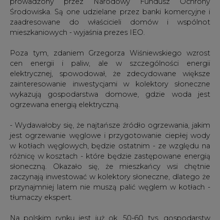
prowadzony przez Narodowy Fundusz Ochrony
Środowiska. Są one udzielane przez banki komercyjne i
zaadresowane do właścicieli domów i wspólnot
mieszkaniowych - wyjaśnia prezes IEO.
Poza tym, zdaniem Grzegorza Wiśniewskiego wzrost
cen energii i paliw, ale w szczególności energii
elektrycznej, spowodował, że zdecydowane większe
zainteresowanie inwestycjami w kolektory słoneczne
wykazują gospodarstwa domowe, gdzie woda jest
ogrzewana energią elektryczną.
- Wydawałoby się, że najtańsze źródło ogrzewania, jakim
jest ogrzewanie węglowe i przygotowanie ciepłej wody
w kotłach węglowych, będzie ostatnim - ze względu na
różnicę w kosztach - które będzie zastępowane energią
słoneczną. Okazało się, że mieszkańcy wsi chętnie
zaczynają inwestować w kolektory słoneczne, dlatego że
przynajmniej latem nie muszą palić węglem w kotłach -
tłumaczy ekspert.
Na polskim rynku jest już ok. 50-60 tys. gospodarstw