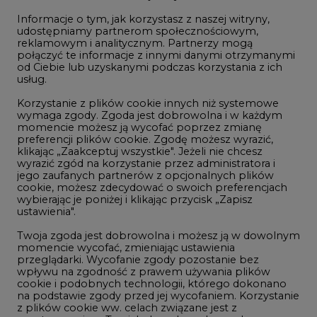
Informacje o tym, jak korzystasz z naszej witryny,
Gospodarka
udostępniamy partnerom społecznościowym,
reklamowym i analitycznym. Partnerzy mogą
Geopolityka
połączyć te informacje z innymi danymi otrzymanymi
LTE450
od Ciebie lub uzyskanymi podczas korzystania z ich
usług.
Korzystanie z plików cookie innych niż systemowe
Innowacje i AI
wymaga zgody. Zgoda jest dobrowolna i w każdym
momencie możesz ją wycofać poprzez zmianę
Telekomunikacja i IT
preferencji plików cookie. Zgodę możesz wyrazić,
klikając „Zaakceptuj wszystkie". Jeżeli nie chcesz
Handel emisjami CO2
wyrazić zgód na korzystanie przez administratora i
Wodór
jego zaufanych partnerów z opcjonalnych plików
cookie, możesz zdecydować o swoich preferencjach
Górnictwo
wybierając je poniżej i klikając przycisk „Zapisz
ustawienia".
Zmiany klimatyczne
Twoja zgoda jest dobrowolna i możesz ją w dowolnym
momencie wycofać, zmieniając ustawienia
przeglądarki. Wycofanie zgody pozostanie bez
Atom
wpływu na zgodność z prawem używania plików
Fotowoltaika
cookie i podobnych technologii, którego dokonano
na podstawie zgody przed jej wycofaniem. Korzystanie
Offshore wind
z plików cookie ww. celach związane jest z