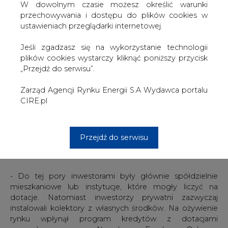
W dowolnym czasie możesz określić warunki
kierujący Instytutem Energetyki Odnawialnej, który
przechowywania i dostępu do plików cookies w
przeprowadził badania dotyczące tego rynku.
ustawieniach przeglądarki internetowej.
Wynika z nich, że sprzedaż kolektorów słonecznych w
Jeśli zgadzasz się na wykorzystanie technologii
Polsce w 2011 r. wzrosła o ponad 70 proc. i wyniosła ok.
plików cookies wystarczy kliknąć poniższy przycisk
248 tys. m2, co daje łącznie 904 tys. m2 zainstalowanych i
„Przejdź do serwisu”.
użytkowanych kolektorów słonecznych i stanowi
równoważnik 633 MW mocy cieplnej. Pod względem
Zarząd Agencji Rynku Energii S.A Wydawca portalu
mocy zainstalowanej kolektory słoneczne stanowią
CIRE.pl
drugą, po energetyce wiatrowej technologię OZE w
Polsce.
Według Grzegorza Wiśniewskiego sektor ten rozwija się
Przejdź do serwisu
w tempie ok.30-40 proc. rocznie, a ubiegły rok był
wyjątkowo udany.
- Do tej pory inwestorami były głównie spółdzielnie
mieszkaniowe lub instytucje, które mogły liczyć na
dotacje. Natomiast inwestorzy prywatni zazwyczaj
instalowali kolektory z własnych środków. Na ożywienie
rynku wpłynął program kredytów z dotacjami