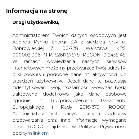
Informacja na stronę
Drogi Użytkowniku,
KONTAKT:
REDAKCJA@CIRE.PL
WYDAWCA PORTALU:
Administratorem Twoich danych osobowych jest
Agencja Rynku Energii S.A z siedzibą przy ul.
A
A
A
WIELKOŚĆ TEKSTU
WYSOKI KONTRAST
Bobrowieckiej 3, 00-728 Warszawa, KRS:
0000021306, NIP: 5261757578, REGON: 012435148.
ZALOGUJ SIĘ
W ramach odwiedzania naszych serwisów
internetowych możemy przetwarzać Twój adres IP,
pliki cookies i podobne dane nt. aktywności lub
urządzeń użytkownika. Jeżeli dane te pozwalają
zidentyfikować Twoją tożsamość, wówczas będą
traktowane dodatkowo jako dane osobowe
zgodnie z Rozporządzeniem Parlamentu
Europejskiego i Rady 2016/679 (RODO).
Administratora tych danych, cele i podstawy
przetwarzania oraz inne informacje wymagane
przez RODO znajdziesz w Polityce Prywatności
pod
tym linkiem.
WŁĄCZ CIRE.TV