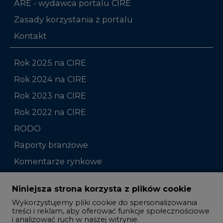
ARE - wydawca portalu CIRE
Zasady korzystania z portalu
Kontakt
Rok 2025 na CIRE
Rok 2024 na CIRE
Rok 2023 na CIRE
Rok 2022 na CIRE
RODO
Raporty branżowe
Komentarze rynkowe
Zmiany kadrowe na rynku
Niniejsza strona korzysta z plików cookie
Wykorzystujemy pliki cookie do spersonalizowania
Studio CIRE
treści i reklam, aby oferować funkcje społecznościowe
i analizować ruch w naszej witrynie.
Rozmowy o energetyce