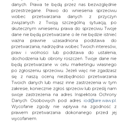
danych. Prawa te będą przez nas bezwzględnie
przestrzegane. Prawo do wniesienia sprzeciwu
Rekordowy rok dla energetyki
słonecznej
wobec przetwarzania danych z przyczyn
związanych z Twoją szczególną sytuacją, po
skutecznym wniesieniu prawa do sprzeciwu Twoje
dane nie będą przetwarzane o ile nie będzie istnieć
ważna prawnie uzasadniona podstawa do
przetwarzania, nadrzędna wobec Twoich interesów,
praw i wolności lub podstawa do ustalenia,
Polska jest siódmym rynkiem
dochodzenia lub obrony roszczeń. Twoje dane nie
kolektorów słonecznych w Unii
będą przetwarzane w celu marketingu własnego
Europejskiej. Jego wartość sięgnęła 500
po zgłoszeniu sprzeciwu. Jeżeli więc nie zgadzasz
się z naszą oceną niezbędności przetwarzania
mln zł. Krajowi producenci eksportują
Twoich danych lub masz inne zastrzeżenia w tym
ponad 50 proc. tych urządzeń. Ustawa o
zakresie, koniecznie zgłoś sprzeciw lub prześlij nam
odnawialnych źródłach energii otwiera
swoje zastrzeżenia na adres Inspektora Ochrony
jeszcze większe perspektywy przed
Danych Osobowych pod adres
iod@are.waw.pl
.
nimi.
Wycofanie zgody nie wpływa na zgodność z
prawem przetwarzania dokonanego przed jej
- Energetyka słoneczna cieplna jest jednym z najszybciej
wycofaniem.
rozwijających się sektorów energetyki odnawialnej w
Polsce i w Unii Europejskiej - mówi Grzegorz Wiśniewski