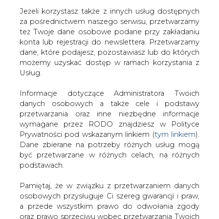
Jeżeli korzystasz także z innych usług dostępnych
za pośrednictwem naszego serwisu, przetwarzamy
też Twoje dane osobowe podane przy zakładaniu
konta lub rejestracji do newslettera. Przetwarzamy
Strona główna
/
CIEPŁOWNICTWO
/
Rekordowy rok
dane, które podajesz, pozostawiasz lub do których
dla energetyki słonecznej
możemy uzyskać dostęp w ramach korzystania z
Usług.
2012-04-18 00:00
drukuj
Informacje dotyczące Administratora Twoich
skomentuj
danych osobowych a także cele i podstawy
udostępnij
:
przetwarzania oraz inne niezbędne informacje
wymagane przez RODO znajdziesz w Polityce
Prywatności pod wskazanym linkiem (
tym linkiem
).
Dane zbierane na potrzeby różnych usług mogą
być przetwarzane w różnych celach, na różnych
podstawach.
Pamiętaj, że w związku z przetwarzaniem danych
osobowych przysługuje Ci szereg gwarancji i praw,
a przede wszystkim prawo do odwołania zgody
oraz prawo sprzeciwu wobec przetwarzania Twoich