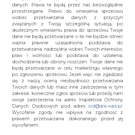
danych. Prawa te będą przez nas bezwzględnie
Widok Energia, spółka która
przestrzegane. Prawo do wniesienia sprzeciwu
zadebiutowała w lipcu br. na rynku
wobec przetwarzania danych z przyczyn
NewConnect, rozpoczyna realizację
związanych z Twoją szczególną sytuacją, po
planu inwestycyjnego w wysokości 60
skutecznym wniesieniu prawa do sprzeciwu Twoje
mln zł. Obecnie rozpoczęły się prace nad
dane nie będą przetwarzane o ile nie będzie istnieć
pozyskaniem finansowania projektu.
ważna prawnie uzasadniona podstawa do
przetwarzania, nadrzędna wobec Twoich interesów,
Obok uruchomionego w czerwcu br. zakładu granulacji
praw i wolności lub podstawa do ustalenia,
biomasy, grupę Widok Energia ma tworzyć
dochodzenia lub obrony roszczeń. Twoje dane nie
elektrociepłownia na biomasę, plantacja roślin
będą przetwarzane w celu marketingu własnego
energetycznych, drugi zakład granulacji biomasy oraz
po zgłoszeniu sprzeciwu. Jeżeli więc nie zgadzasz
instalacje do przetwarzania tworzyw sztucznych na
się z naszą oceną niezbędności przetwarzania
paliwo płynne, a następnie wytwarzanie z tego paliwa
Twoich danych lub masz inne zastrzeżenia w tym
energii elektrycznej w procesie wysokosprawnej
zakresie, koniecznie zgłoś sprzeciw lub prześlij nam
kogeneracji.
swoje zastrzeżenia na adres Inspektora Ochrony
Danych Osobowych pod adres
iod@are.waw.pl
.
Strategia rozwoju Widok Energia zakłada budowę grupy
Wycofanie zgody nie wpływa na zgodność z
spółek z obszaru OZE. Pierwszą tego typu spółką jest
prawem przetwarzania dokonanego przed jej
Widok Energia (zakład granulacji). Docelowo spółka
wycofaniem.
zakłada tworzenie kolejnych spółek celowych