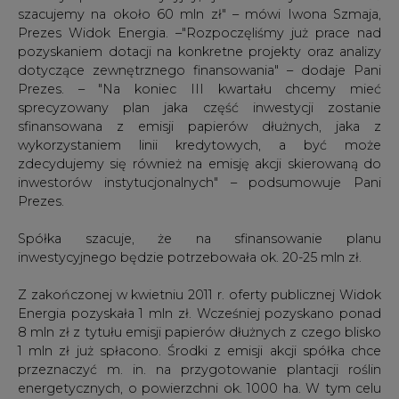
szacujemy na około 60 mln zł" – mówi Iwona Szmaja,
Prezes Widok Energia. –"Rozpoczęliśmy już prace nad
pozyskaniem dotacji na konkretne projekty oraz analizy
dotyczące zewnętrznego finansowania" – dodaje Pani
Prezes. – "Na koniec III kwartału chcemy mieć
sprecyzowany plan jaka część inwestycji zostanie
sfinansowana z emisji papierów dłużnych, jaka z
wykorzystaniem linii kredytowych, a być może
zdecydujemy się również na emisję akcji skierowaną do
inwestorów instytucjonalnych" – podsumowuje Pani
Prezes.
Spółka szacuje, że na sfinansowanie planu
inwestycyjnego będzie potrzebowała ok. 20-25 mln zł.
Z zakończonej w kwietniu 2011 r. oferty publicznej Widok
Energia pozyskała 1 mln zł. Wcześniej pozyskano ponad
8 mln zł z tytułu emisji papierów dłużnych z czego blisko
1 mln zł już spłacono. Środki z emisji akcji spółka chce
przeznaczyć m. in. na przygotowanie plantacji roślin
energetycznych, o powierzchni ok. 1000 ha. W tym celu