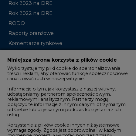
Rok 2023 na CIRE
Rok 2022 na CIRE
RODO
Raporty branżowe
Komentarze rynkowe
Zmiany kadrowe na rynku
Niniejsza strona korzysta z plików cookie
Wykorzystujemy pliki cookie do spersonalizowania
Studio CIRE
treści i reklam, aby oferować funkcje społecznościowe
i analizować ruch w naszej witrynie.
Rozmowy o energetyce
Informacje o tym, jak korzystasz z naszej witryny,
Gospodarka
udostępniamy partnerom społecznościowym,
reklamowym i analitycznym. Partnerzy mogą
Geopolityka
połączyć te informacje z innymi danymi otrzymanymi
LTE450
od Ciebie lub uzyskanymi podczas korzystania z ich
usług.
Korzystanie z plików cookie innych niż systemowe
Innowacje i AI
wymaga zgody. Zgoda jest dobrowolna i w każdym
momencie możesz ją wycofać poprzez zmianę
Telekomunikacja i IT