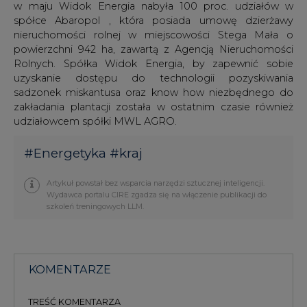
w maju Widok Energia nabyła 100 proc. udziałów w
spółce Abaropol , która posiada umowę dzierżawy
nieruchomości rolnej w miejscowości Stega Mała o
powierzchni 942 ha, zawartą z Agencją Nieruchomości
Rolnych. Spółka Widok Energia, by zapewnić sobie
uzyskanie dostępu do technologii pozyskiwania
sadzonek miskantusa oraz know how niezbędnego do
zakładania plantacji została w ostatnim czasie również
udziałowcem spółki MWL AGRO.
#
Energetyka
#
kraj
Artykuł powstał bez wsparcia narzędzi sztucznej inteligencji.
Wydawca portalu CIRE zgadza się na włączenie publikacji do
szkoleń treningowych LLM.
KOMENTARZE
TREŚĆ KOMENTARZA