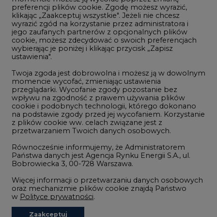
preferencji plików cookie. Zgodę możesz wyrazić,
klikając „Zaakceptuj wszystkie". Jeżeli nie chcesz
Handel emisjami CO2
wyrazić zgód na korzystanie przez administratora i
Wodór
jego zaufanych partnerów z opcjonalnych plików
cookie, możesz zdecydować o swoich preferencjach
Górnictwo
wybierając je poniżej i klikając przycisk „Zapisz
ustawienia".
Zmiany klimatyczne
Twoja zgoda jest dobrowolna i możesz ją w dowolnym
momencie wycofać, zmieniając ustawienia
przeglądarki. Wycofanie zgody pozostanie bez
Atom
wpływu na zgodność z prawem używania plików
Fotowoltaika
cookie i podobnych technologii, którego dokonano
na podstawie zgody przed jej wycofaniem. Korzystanie
Offshore wind
z plików cookie ww. celach związane jest z
przetwarzaniem Twoich danych osobowych.
Magazyny energii
Równocześnie informujemy, że Administratorem
Zielone samorządy
Państwa danych jest Agencja Rynku Energii S.A., ul.
Bobrowiecka 3, 00-728 Warszawa.
Zielona gospodarka
Więcej informacji o przetwarzaniu danych osobowych
oraz mechanizmie plików cookie znajdą Państwo
w
Polityce prywatności
.
Zaakceptuj