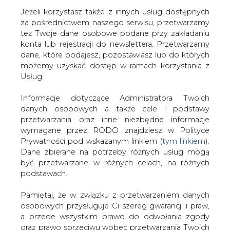
Jeżeli korzystasz także z innych usług dostępnych
za pośrednictwem naszego serwisu, przetwarzamy
też Twoje dane osobowe podane przy zakładaniu
konta lub rejestracji do newslettera. Przetwarzamy
Strona główna
/
CIEPŁOWNICTWO
/
Widok Energia
dane, które podajesz, pozostawiasz lub do których
planuje w sektorze OZE inwestycje warte 60 mln zł
możemy uzyskać dostęp w ramach korzystania z
Usług.
2011-08-17 00:00
drukuj
Informacje dotyczące Administratora Twoich
skomentuj
danych osobowych a także cele i podstawy
udostępnij
:
przetwarzania oraz inne niezbędne informacje
wymagane przez RODO znajdziesz w Polityce
Prywatności pod wskazanym linkiem (
tym linkiem
).
Dane zbierane na potrzeby różnych usług mogą
Widok Energia planuje w sektorze
być przetwarzane w różnych celach, na różnych
OZE inwestycje warte 60 mln zł
podstawach.
Pamiętaj, że w związku z przetwarzaniem danych
osobowych przysługuje Ci szereg gwarancji i praw,
a przede wszystkim prawo do odwołania zgody
oraz prawo sprzeciwu wobec przetwarzania Twoich