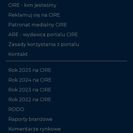
Patronat medialny CIRE
ARE - wydawca portalu CIRE
Zasady korzystania z portalu
Kontakt
Rok 2025 na CIRE
Rok 2024 na CIRE
Rok 2023 na CIRE
Rok 2022 na CIRE
RODO
Raporty branżowe
Komentarze rynkowe
Zmiany kadrowe na rynku
Niniejsza strona korzysta z plików cookie
Wykorzystujemy pliki cookie do spersonalizowania
Studio CIRE