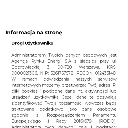
WYDAWCA PORTALU:
Informacja na stronę
A
A
Drogi Użytkowniku,
A
WIELKOŚĆ TEKSTU
WYSOKI KONTRAST
ZALOGUJ SIĘ
Administratorem Twoich danych osobowych jest
Agencja Rynku Energii S.A z siedzibą przy ul.
Bobrowieckiej 3, 00-728 Warszawa, KRS:
0000021306, NIP: 5261757578, REGON: 012435148.
W ramach odwiedzania naszych serwisów
internetowych możemy przetwarzać Twój adres IP,
pliki cookies i podobne dane nt. aktywności lub
urządzeń użytkownika. Jeżeli dane te pozwalają
zidentyfikować Twoją tożsamość, wówczas będą
traktowane dodatkowo jako dane osobowe
zgodnie z Rozporządzeniem Parlamentu
Europejskiego i Rady 2016/679 (RODO).
WŁĄCZ CIRE.TV
Administratora tych danych, cele i podstawy
przetwarzania oraz inne informacje wymagane
przez RODO znajdziesz w Polityce Prywatności
pod
tym linkiem.