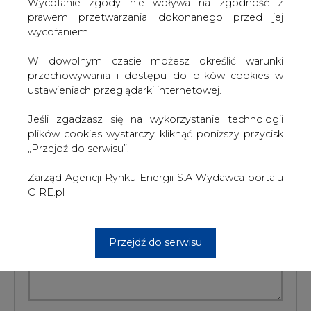
W dowolnym czasie możesz określić warunki
przechowywania i dostępu do plików cookies w
Artykuł powstał bez wsparcia narzędzi sztucznej inteligencji.
ustawieniach przeglądarki internetowej.
Wydawca portalu CIRE zgadza się na włączenie publikacji do
szkoleń treningowych LLM.
Jeśli zgadzasz się na wykorzystanie technologii
plików cookies wystarczy kliknąć poniższy przycisk
„Przejdź do serwisu”.
KOMENTARZE
Zarząd Agencji Rynku Energii S.A Wydawca portalu
CIRE.pl
TREŚĆ KOMENTARZA
Przejdź do serwisu
PODPIS