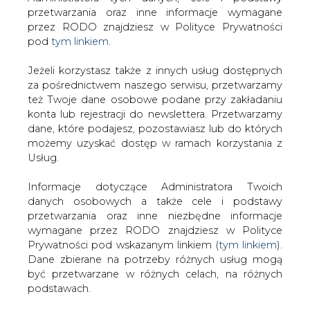
Strona główna
/
CIEPŁOWNICTWO
/
Centrozap:
Jeżeli korzystasz także z innych usług dostępnych
budować grupę ciepłowniczą
za pośrednictwem naszego serwisu, przetwarzamy
też Twoje dane osobowe podane przy zakładaniu
2010-05-25 00:00
konta lub rejestracji do newslettera. Przetwarzamy
drukuj
dane, które podajesz, pozostawiasz lub do których
skomentuj
możemy uzyskać dostęp w ramach korzystania z
Usług.
udostępnij
:
Informacje dotyczące Administratora Twoich
danych osobowych a także cele i podstawy
przetwarzania oraz inne niezbędne informacje
Centrozap: budować grupę
ciepłowniczą
wymagane przez RODO znajdziesz w Polityce
Prywatności pod wskazanym linkiem (
tym linkiem
).
Dane zbierane na potrzeby różnych usług mogą
być przetwarzane w różnych celach, na różnych
podstawach.
Pamiętaj, że w związku z przetwarzaniem danych
Centrozap zamierza rozmawiać z Eneą
osobowych przysługuje Ci szereg gwarancji i praw,
na temat budowy grupy ciepłowniczej w
a przede wszystkim prawo do odwołania zgody
Śremie &#8211; donosi &#8222;Puls
oraz prawo sprzeciwu wobec przetwarzania Twoich