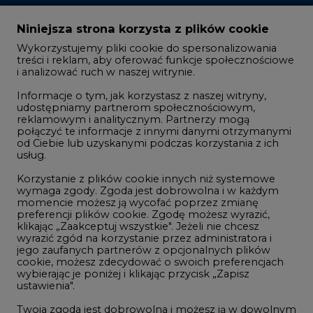
treści i reklam, aby oferować funkcje społecznościowe
i analizować ruch w naszej witrynie.
Rozmowy o energetyce
Informacje o tym, jak korzystasz z naszej witryny,
Gospodarka
udostępniamy partnerom społecznościowym,
reklamowym i analitycznym. Partnerzy mogą
Geopolityka
połączyć te informacje z innymi danymi otrzymanymi
LTE450
od Ciebie lub uzyskanymi podczas korzystania z ich
usług.
Korzystanie z plików cookie innych niż systemowe
Innowacje i AI
wymaga zgody. Zgoda jest dobrowolna i w każdym
momencie możesz ją wycofać poprzez zmianę
Telekomunikacja i IT
preferencji plików cookie. Zgodę możesz wyrazić,
klikając „Zaakceptuj wszystkie". Jeżeli nie chcesz
Handel emisjami CO2
wyrazić zgód na korzystanie przez administratora i
Wodór
jego zaufanych partnerów z opcjonalnych plików
cookie, możesz zdecydować o swoich preferencjach
Górnictwo
wybierając je poniżej i klikając przycisk „Zapisz
ustawienia".
Zmiany klimatyczne
Twoja zgoda jest dobrowolna i możesz ją w dowolnym
momencie wycofać, zmieniając ustawienia
przeglądarki. Wycofanie zgody pozostanie bez
Atom
wpływu na zgodność z prawem używania plików
Fotowoltaika
cookie i podobnych technologii, którego dokonano