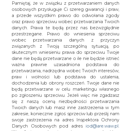
Biznesu&#8221;.
danych. Prawa te będą przez nas bezwzględnie
przestrzegane. Prawo do wniesienia sprzeciwu
W ubiegłym tygodniu Centrozap zawarł z Odlewnią
wobec przetwarzania danych z przyczyn
Żeliwa Śrem – spółką Grupy Famur, przedwstępną
związanych z Twoją szczególną sytuacją, po
warunkową umowę kupna elektrociepłowni w Śremie.
skutecznym wniesieniu prawa do sprzeciwu Twoje
Wczoraj spółka poinformowała o podpisaniu listu
dane nie będą przetwarzane o ile nie będzie istnieć
intencyjnego z Dalkią między innymi w sprawie kupna i
ważna prawnie uzasadniona podstawa do
modernizacji Przedsiębiorstwa Energetyki Cieplnej w
przetwarzania, nadrzędna wobec Twoich interesów,
Śremie.
praw i wolności lub podstawa do ustalenia,
dochodzenia lub obrony roszczeń. Twoje dane nie
Jak deklaruje w „PB” Ireneusz Król, prezes Centrozapu,
będą przetwarzane w celu marketingu własnego
spółka chce przystąpić teraz do rozmów z Eneą, która
po zgłoszeniu sprzeciwu. Jeżeli więc nie zgadzasz
jest udziałowcem PEC Śrem, w sprawie wniesienia
się z naszą oceną niezbędności przetwarzania
śremskiej elektrociepłowni do PEC w Śremie.
Twoich danych lub masz inne zastrzeżenia w tym
zakresie, koniecznie zgłoś sprzeciw lub prześlij nam
Prezes Król deklaruje w dzienniku, że Centrozap chce
swoje zastrzeżenia na adres Inspektora Ochrony
zbudować elektrociepłowniczą grupę, ale spółkę
Danych Osobowych pod adres
iod@are.waw.pl
.
interesuje tylko handel, a zarządzanie czy modernizację
Wycofanie zgody nie wpływa na zgodność z
zamierza powierzyć partnerom.
prawem przetwarzania dokonanego przed jej
wycofaniem.
#
Ciepłownictwo
#
kraj