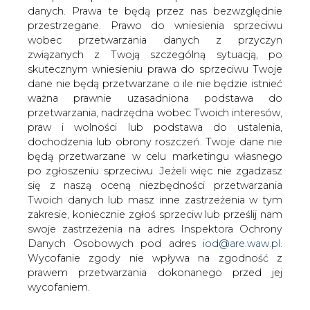
danych. Prawa te będą przez nas bezwzględnie
Inicjatywa w tej sprawie wyszła od
przestrzegane. Prawo do wniesienia sprzeciwu
Wydziału Ochrony Środowiska Urzędu
wobec przetwarzania danych z przyczyn
Miasta - napisała Polska Kurier Lubelski.
związanych z Twoją szczególną sytuacją, po
skutecznym wniesieniu prawa do sprzeciwu Twoje
"Apeluję o obniżenie temperatury w pomieszczeniach
dane nie będą przetwarzane o ile nie będzie istnieć
czasowo niewykorzystywanych w czasie ferii zimowych
ważna prawnie uzasadniona podstawa do
oraz o wyłączanie niepotrzebnego oświetlenia i
przetwarzania, nadrzędna wobec Twoich interesów,
wszystkich urządzeń biurowych i komputerowych" -
praw i wolności lub podstawa do ustalenia,
napisano w piśmie sygnowanym przez Mariana Staniego,
dochodzenia lub obrony roszczeń. Twoje dane nie
Dyrektora Wydziału Ochrony Środowiska Urzędu Miasta
będą przetwarzane w celu marketingu własnego
w Lublinie.
po zgłoszeniu sprzeciwu. Jeżeli więc nie zgadzasz
się z naszą oceną niezbędności przetwarzania
"Bardzo proszę o zapisanie stanu licznika energii
Twoich danych lub masz inne zastrzeżenia w tym
elektrycznej i cieplnej w piątek 12 lutego 2010 roku po
zakresie, koniecznie zgłoś sprzeciw lub prześlij nam
zajęciach szkolnych i ponownie w poniedziałek 1 marca
swoje zastrzeżenia na adres Inspektora Ochrony
2010 r. przed zajęciami."
Danych Osobowych pod adres
iod@are.waw.pl
.
Wycofanie zgody nie wpływa na zgodność z
Placówki, z najlepszymi wynikami mają otrzymać
prawem przetwarzania dokonanego przed jej
nagrody, m.in. żarówki energooszczędne.
wycofaniem.