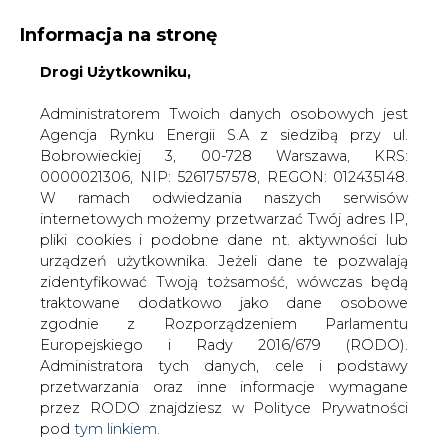
Informacja na stronę
Drogi Użytkowniku,
KONTAKT:
REDAKCJA@CIRE.PL
WYDAWCA PORTALU:
Administratorem Twoich danych osobowych jest
Agencja Rynku Energii S.A z siedzibą przy ul.
A
A
A
WIELKOŚĆ TEKSTU
WYSOKI KONTRAST
Bobrowieckiej 3, 00-728 Warszawa, KRS:
0000021306, NIP: 5261757578, REGON: 012435148.
ZALOGUJ SIĘ
W ramach odwiedzania naszych serwisów
internetowych możemy przetwarzać Twój adres IP,
pliki cookies i podobne dane nt. aktywności lub
urządzeń użytkownika. Jeżeli dane te pozwalają
zidentyfikować Twoją tożsamość, wówczas będą
traktowane dodatkowo jako dane osobowe
zgodnie z Rozporządzeniem Parlamentu
Europejskiego i Rady 2016/679 (RODO).
Administratora tych danych, cele i podstawy
przetwarzania oraz inne informacje wymagane
przez RODO znajdziesz w Polityce Prywatności
pod
tym linkiem.
WŁĄCZ CIRE.TV