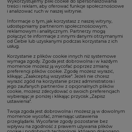
Wykorzystujemy pliki cookie do spersonalizowania
Studio CIRE
treści i reklam, aby oferować funkcje społecznościowe
i analizować ruch w naszej witrynie.
Rozmowy o energetyce
Informacje o tym, jak korzystasz z naszej witryny,
Gospodarka
udostępniamy partnerom społecznościowym,
reklamowym i analitycznym. Partnerzy mogą
Geopolityka
połączyć te informacje z innymi danymi otrzymanymi
LTE450
od Ciebie lub uzyskanymi podczas korzystania z ich
usług.
Korzystanie z plików cookie innych niż systemowe
Innowacje i AI
wymaga zgody. Zgoda jest dobrowolna i w każdym
momencie możesz ją wycofać poprzez zmianę
Telekomunikacja i IT
preferencji plików cookie. Zgodę możesz wyrazić,
klikając „Zaakceptuj wszystkie". Jeżeli nie chcesz
Handel emisjami CO2
wyrazić zgód na korzystanie przez administratora i
Wodór
jego zaufanych partnerów z opcjonalnych plików
cookie, możesz zdecydować o swoich preferencjach
Górnictwo
wybierając je poniżej i klikając przycisk „Zapisz
ustawienia".
Zmiany klimatyczne
Twoja zgoda jest dobrowolna i możesz ją w dowolnym
momencie wycofać, zmieniając ustawienia
przeglądarki. Wycofanie zgody pozostanie bez
Atom
wpływu na zgodność z prawem używania plików
Fotowoltaika
cookie i podobnych technologii, którego dokonano