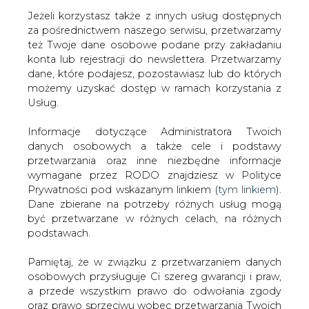
Jeżeli korzystasz także z innych usług dostępnych
za pośrednictwem naszego serwisu, przetwarzamy
też Twoje dane osobowe podane przy zakładaniu
konta lub rejestracji do newslettera. Przetwarzamy
Strona główna
/
CIEPŁOWNICTWO
/
Lubelskie szkoły
dane, które podajesz, pozostawiasz lub do których
mają oszczędzać energię w czasie ferii
możemy uzyskać dostęp w ramach korzystania z
Usług.
2010-02-16 00:00
drukuj
Informacje dotyczące Administratora Twoich
skomentuj
danych osobowych a także cele i podstawy
udostępnij
:
przetwarzania oraz inne niezbędne informacje
wymagane przez RODO znajdziesz w Polityce
Prywatności pod wskazanym linkiem (
tym linkiem
).
Dane zbierane na potrzeby różnych usług mogą
Lubelskie szkoły mają oszczędzać
być przetwarzane w różnych celach, na różnych
energię w czasie ferii
podstawach.
Pamiętaj, że w związku z przetwarzaniem danych
osobowych przysługuje Ci szereg gwarancji i praw,
a przede wszystkim prawo do odwołania zgody
oraz prawo sprzeciwu wobec przetwarzania Twoich