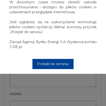
#
Ciepłownictwo
#
Energetyka
#
kraj
W dowolnym czasie możesz określić warunki
przechowywania i dostępu do plików cookies w
Artykuł powstał bez wsparcia narzędzi sztucznej inteligencji.
ustawieniach przeglądarki internetowej.
Wydawca portalu CIRE zgadza się na włączenie publikacji do
szkoleń treningowych LLM.
Jeśli zgadzasz się na wykorzystanie technologii
plików cookies wystarczy kliknąć poniższy przycisk
„Przejdź do serwisu”.
KOMENTARZE
Zarząd Agencji Rynku Energii S.A Wydawca portalu
CIRE.pl
TREŚĆ KOMENTARZA
Przejdź do serwisu
PODPIS