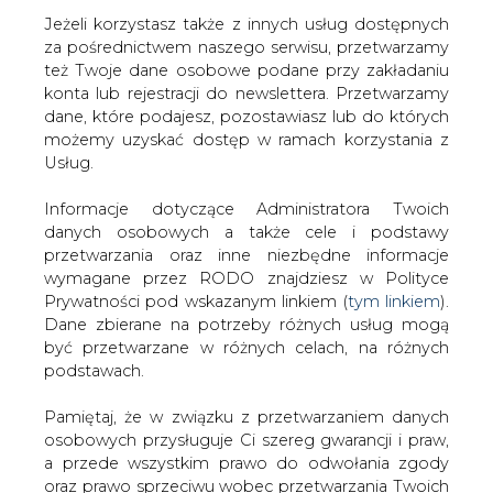
Jeżeli korzystasz także z innych usług dostępnych
za pośrednictwem naszego serwisu, przetwarzamy
też Twoje dane osobowe podane przy zakładaniu
konta lub rejestracji do newslettera. Przetwarzamy
Strona główna
/
CIEPŁOWNICTWO
/
Cena węgla ostro
dane, które podajesz, pozostawiasz lub do których
w dół
możemy uzyskać dostęp w ramach korzystania z
Usług.
2008-10-29 00:00
drukuj
Informacje dotyczące Administratora Twoich
skomentuj
danych osobowych a także cele i podstawy
udostępnij
:
przetwarzania oraz inne niezbędne informacje
wymagane przez RODO znajdziesz w Polityce
Prywatności pod wskazanym linkiem (
tym linkiem
).
Dane zbierane na potrzeby różnych usług mogą
Cena węgla ostro w dół
być przetwarzane w różnych celach, na różnych
podstawach.
Pamiętaj, że w związku z przetwarzaniem danych
osobowych przysługuje Ci szereg gwarancji i praw,
a przede wszystkim prawo do odwołania zgody
oraz prawo sprzeciwu wobec przetwarzania Twoich