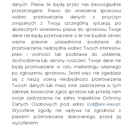
Ceny węgla kamiennego na światowych
danych. Prawa te będą przez nas bezwzględnie
rynkach spadły od lipca o ponad 50 proc.
przestrzegane. Prawo do wniesienia sprzeciwu
donosi &#8222;Puls Biznesu&#8221;.
wobec przetwarzania danych z przyczyn
związanych z Twoją szczególną sytuacją, po
Jak czytamy w „Pulsie Biznesu”, cena węgla
skutecznym wniesieniu prawa do sprzeciwu Twoje
energetycznego w portach ARA (Amsterdam-
dane nie będą przetwarzane o ile nie będzie istnieć
Rotterdam-Antwerpia) wynosiła w ubiegły piątek 101,74
ważna prawnie uzasadniona podstawa do
USD za tonę, podczas gdy na początku lipca trzeba było
przetwarzania, nadrzędna wobec Twoich interesów,
za niego zapłacić 224 USD za tonę.
praw i wolności lub podstawa do ustalenia,
dochodzenia lub obrony roszczeń. Twoje dane nie
Cytowany przez „PB” Jerzy Markowski, były wiceminister
będą przetwarzane w celu marketingu własnego
gospodarki wyjaśnia, że notowania węgla są pochodną
po zgłoszeniu sprzeciwu. Jeżeli więc nie zgadzasz
notowań ropy i należy się spodziewać kolejnych
się z naszą oceną niezbędności przetwarzania
spadków. Podkreśla on również, że w tej sytuacji może
Twoich danych lub masz inne zastrzeżenia w tym
się okazać, iż nasze kopalnie w związku z wysokimi
zakresie, koniecznie zgłoś sprzeciw lub prześlij nam
kosztami stałymi stają się nie konkurencyjne i dużym
swoje zastrzeżenia na adres Inspektora Ochrony
odbiorcom opłaci się importowanie węgla.
Danych Osobowych pod adres
iod@are.waw.pl
.
Wycofanie zgody nie wpływa na zgodność z
Dziennik zwraca również uwagę, że taka sytuacja na rynku
prawem przetwarzania dokonanego przed jej
węgla sprzyja wytwórcom energii, którzy w przyszłym
wycofaniem.
miesiącu rozpoczynają się negocjacje kontraktów dostaw