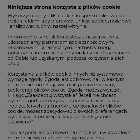
Zmiany kadrowe na rynku
Niniejsza strona korzysta z plików cookie
Wykorzystujemy pliki cookie do spersonalizowania
Studio CIRE
treści i reklam, aby oferować funkcje społecznościowe
i analizować ruch w naszej witrynie.
Rozmowy o energetyce
Informacje o tym, jak korzystasz z naszej witryny,
Gospodarka
udostępniamy partnerom społecznościowym,
reklamowym i analitycznym. Partnerzy mogą
Geopolityka
połączyć te informacje z innymi danymi otrzymanymi
LTE450
od Ciebie lub uzyskanymi podczas korzystania z ich
usług.
Korzystanie z plików cookie innych niż systemowe
Innowacje i AI
wymaga zgody. Zgoda jest dobrowolna i w każdym
momencie możesz ją wycofać poprzez zmianę
Telekomunikacja i IT
preferencji plików cookie. Zgodę możesz wyrazić,
klikając „Zaakceptuj wszystkie". Jeżeli nie chcesz
Handel emisjami CO2
wyrazić zgód na korzystanie przez administratora i
Wodór
jego zaufanych partnerów z opcjonalnych plików
cookie, możesz zdecydować o swoich preferencjach
Górnictwo
wybierając je poniżej i klikając przycisk „Zapisz
ustawienia".
Zmiany klimatyczne
Twoja zgoda jest dobrowolna i możesz ją w dowolnym
momencie wycofać, zmieniając ustawienia