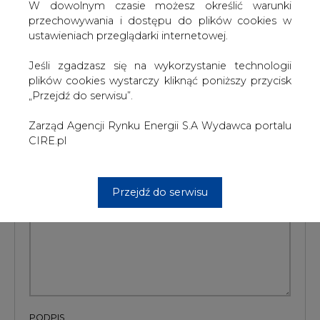
surowca do elektrowni.
W dowolnym czasie możesz określić warunki
przechowywania i dostępu do plików cookies w
#
Ciepłownictwo
#
Energetyka
#
kraj
ustawieniach przeglądarki internetowej.
Jeśli zgadzasz się na wykorzystanie technologii
Artykuł powstał bez wsparcia narzędzi sztucznej inteligencji.
Wydawca portalu CIRE zgadza się na włączenie publikacji do
plików cookies wystarczy kliknąć poniższy przycisk
szkoleń treningowych LLM.
„Przejdź do serwisu”.
Zarząd Agencji Rynku Energii S.A Wydawca portalu
CIRE.pl
KOMENTARZE
TREŚĆ KOMENTARZA
Przejdź do serwisu
PODPIS