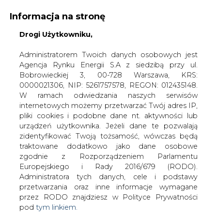
Informacja na stronę
Drogi Użytkowniku,
KONTAKT:
REDAKCJA@CIRE.PL
WYDAWCA PORTALU:
Administratorem Twoich danych osobowych jest
Agencja Rynku Energii S.A z siedzibą przy ul.
A
A
A
WIELKOŚĆ TEKSTU
WYSOKI KONTRAST
Bobrowieckiej 3, 00-728 Warszawa, KRS:
0000021306, NIP: 5261757578, REGON: 012435148.
ZALOGUJ SIĘ
W ramach odwiedzania naszych serwisów
internetowych możemy przetwarzać Twój adres IP,
pliki cookies i podobne dane nt. aktywności lub
urządzeń użytkownika. Jeżeli dane te pozwalają
zidentyfikować Twoją tożsamość, wówczas będą
traktowane dodatkowo jako dane osobowe
zgodnie z Rozporządzeniem Parlamentu
Europejskiego i Rady 2016/679 (RODO).
Administratora tych danych, cele i podstawy
przetwarzania oraz inne informacje wymagane
przez RODO znajdziesz w Polityce Prywatności
pod
tym linkiem.
WŁĄCZ CIRE.TV