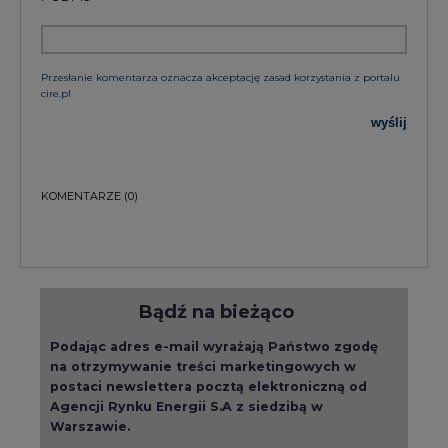
Przesłanie komentarza oznacza akceptację zasad korzystania z portalu
cire.pl
wyślij
KOMENTARZE
(0)
Bądź na bieżąco
Podając adres e-mail wyrażają Państwo zgodę
na otrzymywanie treści marketingowych w
postaci newslettera pocztą elektroniczną od
Agencji Rynku Energii S.A z siedzibą w
Warszawie.