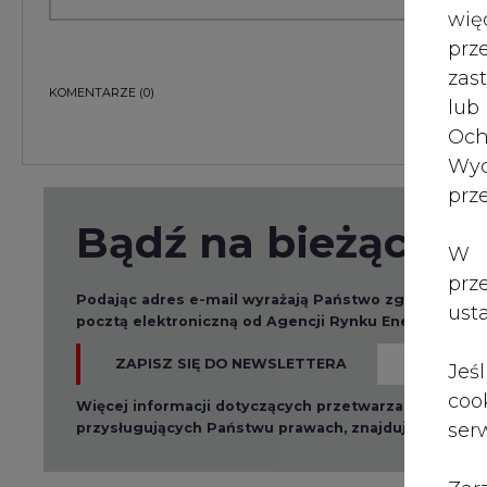
wię
pr
zas
KOMENTARZE
(0)
lub
Och
Wyc
prz
Bądź na bieżąco
W 
prz
Podając adres e-mail wyrażają Państwo zgodę na ot
ust
pocztą elektroniczną od Agencji Rynku Energii S.A z
ZAPISZ SIĘ DO NEWSLETTERA
Jeś
coo
Więcej informacji dotyczących przetwarzania przez
serw
przysługujących Państwu prawach, znajduje się w
po