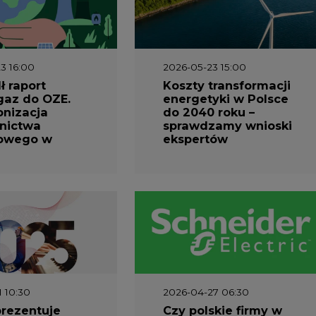
3 16:00
2026-05-23 15:00
 raport
Koszty transformacji
gaz do OZE.
energetyki w Polsce
nizacja
do 2040 roku –
nictwa
sprawdzamy wnioski
owego w
ekspertów
1 10:30
2026-04-27 06:30
prezentuje
Czy polskie firmy w