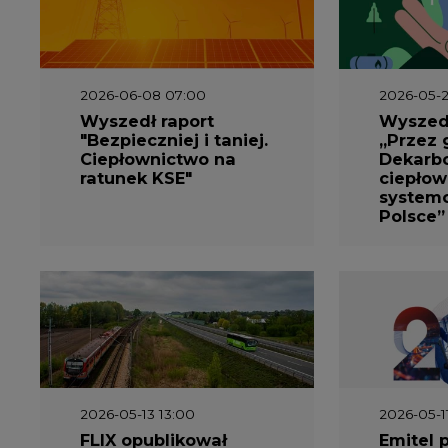
2026-06-08 07:00
2026-05-2
Wyszedł raport
Wyszedł
"Bezpieczniej i taniej.
„Przez 
Ciepłownictwo na
Dekarbo
ratunek KSE"
ciepłow
system
Polsce”
2026-05-13 13:00
2026-05-1
FLIX opublikował
Emitel 