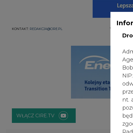
Info
WYDAWCA PO
KONTAKT:
REDAKCJA@CIRE.PL
Dro
Adm
Age
Bob
NI
odw
prz
nt.
poz
bę
WŁĄCZ CIRE.TV
zgo
Rad