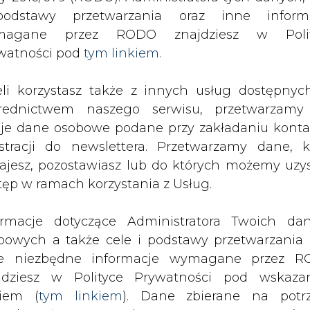
SPODARKA
ZMIANY KADROWE NA RYNKU
CIEP
odstawy przetwarzania oraz inne inform
magane przez RODO znajdziesz w Polit
watności pod
tym linkiem.
ukcja energii elektrycznej i ciepła
eli korzystasz także z innych usług dostępnyc
drukuj
skomentuj
udostępnij
:
rednictwem naszego serwisu, przetwarzamy
je dane osobowe podane przy zakładaniu konta
estracji do newslettera. Przetwarzamy dane, k
 energii elektrycznej i
ajesz, pozostawiasz lub do których możemy uzy
tęp w ramach korzystania z Usług.
ormacje dotyczące Administratora Twoich da
bowych a także cele i podstawy przetwarzania 
e niezbędne informacje wymagane przez 
jdziesz w Polityce Prywatności pod wskaz
kiem (
tym linkiem
). Dane zbierane na potr
dła w 2007 roku o 2,0% w stosunku 20