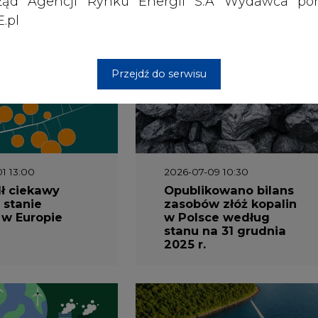
ząd Agencji Rynku Energii S.A Wydawca por
.pl
wszystkie artykuły
Przejdź do serwisu
1 13:00
2026-07-09 10:30
ł ciekawy
Opublikowano bilans
 stanie
zasobów złóż kopalin
 w Europie
w Polsce według
stanu na 31 grudnia
2025 r.