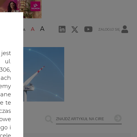
A
A
ZALOGUJ SIĘ
ŚĆ TEKSTU
A
jest
 ul.
306,
ach
żemy
dane
e te
czas
owe
go i
cele