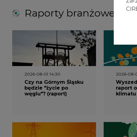
Zar
CIRE
Raporty branżowe
2026-08-01 14:30
2026-08-0
Czy na Górnym Śląsku
Wyszed
będzie "życie po
raport o
węglu"? (raport)
klimatu