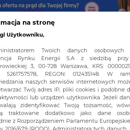
rmacja na stronę
RTALU:
WIELKO
WYSOKI KONTRAST
gi Użytkowniku,
inistratorem Twoich danych osobowych 
ncja Rynku Energii S.A z siedzibą przy
rowieckiej 3, 00-728 Warszawa, KRS: 0000021
P: 5261757578, REGON: 012435148. W ram
iedzania naszych serwisów internetowych mo
etwarzać Twój adres IP, pliki cookies i podobne 
 aktywności lub urządzeń użytkownika. Jeżeli dan
walają zidentyfikować Twoją tożsamość, wów
dą traktowane dodatkowo jako dane osob
dnie z Rozporządzeniem Parlamentu Europejskie
y 2016/679 (RODO). Administratora tych danych, 