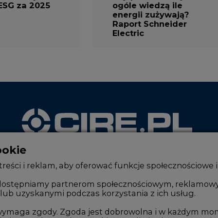
ESG za 2025
ogóle wiedzą ile
energii zużywają?
Raport Schneider
Electric
ookie
WYDAWCA PORTALU
reści i reklam, aby oferować funkcje społecznościowe i
, udostępniamy partnerom społecznościowym, reklamow
lub uzyskanymi podczas korzystania z ich usług.
Zmiany kadrowe na rynku
Innowacje 
Studio CIRE
Telekomuni
e wymaga zgody. Zgoda jest dobrowolna i w każdym mo