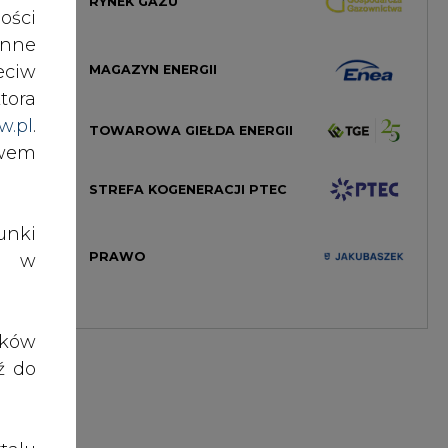
RYNEK GAZU
ości
nne
eciw
MAGAZYN ENERGII
tora
w.pl
.
TOWAROWA GIEŁDA ENERGII
awem
STREFA KOGENERACJI PTEC
nki
PRAWO
es w
ików
ź do