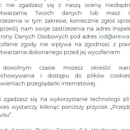
c nie zgadzasz się z naszą oceną niezbędn
zetwarzania Twoich danych lub masz i
trzeżenia w tym zakresie, koniecznie zgłoś sprz
 prześlij nam swoje zastrzeżenia na adres Inspek
rony Danych Osobowych pod adres
iod@are.wa
ofanie zgody nie wpływa na zgodność z pr
etwarzania dokonanego przed jej wycofaniem.
dowolnym czasie możesz określić waru
echowywania i dostępu do plików cooki
rzymywanie treści marketingowych w postaci newslettera
awieniach przeglądarki internetowej.
 siedzibą w Warszawie.
li zgadzasz się na wykorzystanie technologii pl
kies wystarczy kliknąć poniższy przycisk „Przejd
 nas Państwa danych osobowych, w tym informacje o
isu”.
lityce prywatności.