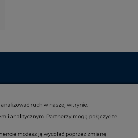
 analizować ruch w naszej witrynie.
ym i analitycznym. Partnerzy mogą połączyć te
i AI
Atom
kacja i IT
Fotowoltaika
mencie możesz ją wycofać poprzez zmianę