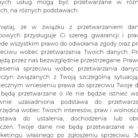
nych usług mogą być przetwarzane w róż
 Główny Urząd Statystyczny (GUS) w
ach, na różnych podstawach.
iętaj, że w związku z przetwarzaniem da
osła 157,3 TWh a ciepła 502,8 tys. TJ.
bowych przysługuje Ci szereg gwarancji i pra
Artykuł powstał bez wsparcia narzędzi sztucznej
ede wszystkim prawo do odwołania zgody oraz p
inteligencji. Wydawca portalu CIRE zgadza się na włącz
zeciwu wobec przetwarzania Twoich danych. P
publikacji do szkoleń treningowych LLM.
będą przez nas bezwzględnie przestrzegane. Praw
esienia sprzeciwu wobec przetwarzania dany
yczyn związanych z Twoją szczególną sytuacją
tecznym wniesieniu prawa do sprzeciwu Twoje 
 będą przetwarzane o ile nie będzie istnieć w
PODPIS
wnie uzasadniona podstawa do przetwarza
rzędna wobec Twoich interesów, praw i wolności
stawa do ustalenia, dochodzenia lub ob
Przesłanie komentarza oznacza akceptację zasad korzystania
zczeń. Twoje dane nie będą przetwarzane w 
z portalu cire.pl
ketingu własnego po zgłoszeniu sprzeciwu. Je
wyślij