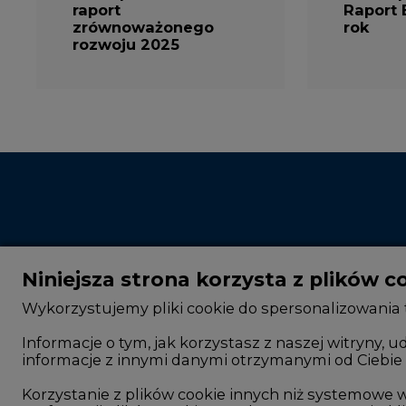
raport
Raport 
zrównoważonego
rok
rozwoju 2025
Niniejsza strona korzysta z plików c
Wykorzystujemy pliki cookie do spersonalizowania t
Informacje o tym, jak korzystasz z naszej witryny
informacje z innymi danymi otrzymanymi od Ciebie 
CIRE - kim jesteśmy
Rok 2025 na CIRE
Reklamuj się na CIRE
Rok 2024 na CIRE
Korzystanie z plików cookie innych niż systemow