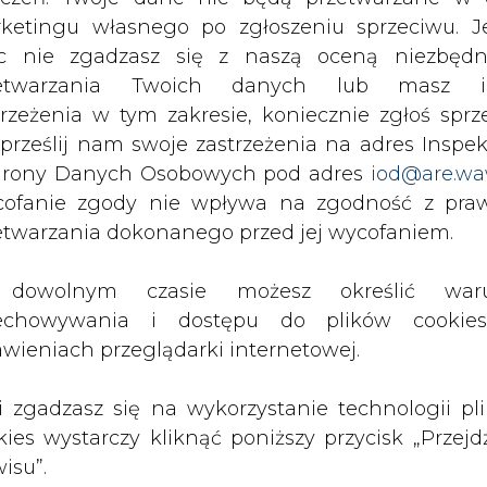
 udział w wykorzystaniu biomasy spośród należ
c nie zgadzasz się z naszą oceną niezbędn
Elektrownia Skawina (25 968 MWh), południ
zetwarzania Twoich danych lub masz i
oraz wschodnio-czeska Elektrownia Poříčí raz
trzeżenia w tym zakresie, koniecznie zgłoś sprz
). W Czechach biomasę spalają ponadto elektro
 prześlij nam swoje zastrzeżenia na adres Inspek
rony Danych Osobowych pod adres
iod@are.wa
ofanie zgody nie wpływa na zgodność z pr
Artykuł powstał bez wsparcia narzędzi sztucznej
etwarzania dokonanego przed jej wycofaniem.
inteligencji. Wydawca portalu CIRE zgadza się na włącz
publikacji do szkoleń treningowych LLM.
dowolnym czasie możesz określić waru
echowywania i dostępu do plików cooki
awieniach przeglądarki internetowej.
li zgadzasz się na wykorzystanie technologii pl
PODPIS
kies wystarczy kliknąć poniższy przycisk „Przejd
isu”.
Przesłanie komentarza oznacza akceptację zasad korzystania
z portalu cire.pl