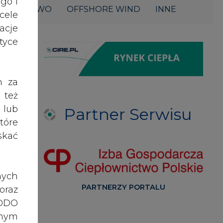
acje
yce
h za
 też
 lub
Partner Serwisu
tóre
skać
nych
PARTNERZY PORTALU
oraz
RODO
anym
zeby