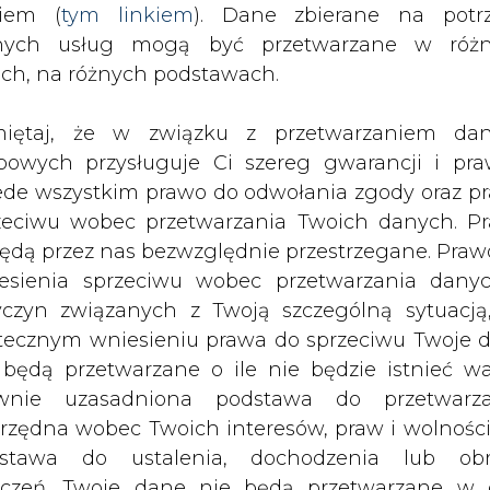
nych usług mogą być przetwarzane w róż
o 600 ton biomasy w postaci wiórów drewnian
ach, na różnych podstawach.
tyfikacji, które konieczne są do udzielenia lice
it, kruszarek, pojemników węgla, a przede wszys
iętaj, że w związku z przetwarzaniem da
ał Jan Mikulka, dyrektor ds. strategii sp
bowych przysługuje Ci szereg gwarancji i pra
cze drobne zmiany na składowisku biomasy, ku
ede wszystkim prawo do odwołania zgody oraz p
kładamy, że produkcję z biomasy rozpocznie
zeciwu wobec przetwarzania Twoich danych. P
będą przez nas bezwzględnie przestrzegane. Praw
esienia sprzeciwu wobec przetwarzania dany
rodukować nawet 150 GWh energii elektryczn
yczyn związanych z Twoją szczególną sytuacją
tecznym wniesieniu prawa do sprzeciwu Twoje 
 będą przetwarzane o ile nie będzie istnieć w
aźnie zwiększyła produkcję energii elektryczne
wnie uzasadniona podstawa do przetwarza
aliwa osiągnęła 67 561 MWh (wzrost w porównani
rzędna wobec Twoich interesów, praw i wolności
ytej biomasy przekroczyła 74 tysięcy ton (wzro
stawa do ustalenia, dochodzenia lub ob
zczeń. Twoje dane nie będą przetwarzane w 
ketingu własnego po zgłoszeniu sprzeciwu. Je