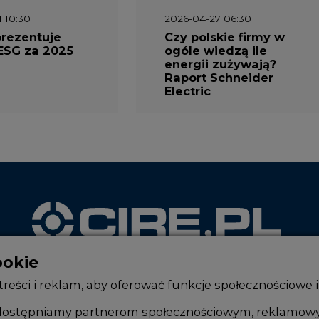
prezentuje
Czy polskie firmy w
ESG za 2025
ogóle wiedzą ile
energii zużywają?
Raport Schneider
Electric
ookie
WYDAWCA PORTALU
reści i reklam, aby oferować funkcje społecznościowe i
, udostępniamy partnerom społecznościowym, reklamow
lub uzyskanymi podczas korzystania z ich usług.
Zmiany kadrowe na rynku
Innowacje 