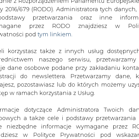
odstawy przetwarzania oraz inne inform
magane przez RODO znajdziesz w Polit
iomasę
watności pod
tym linkiem.
drukuj
skomentuj
udostępnij
:
eli korzystasz także z innych usług dostępnyc
rednictwem naszego serwisu, przetwarzamy
je dane osobowe podane przy zakładaniu konta
ę
estracji do newslettera. Przetwarzamy dane, k
ajesz, pozostawiasz lub do których możemy uzy
tęp w ramach korzystania z Usług.
ormacje dotyczące Administratora Twoich da
bowych a także cele i podstawy przetwarzania 
sty spalania biomasy w należącej do
e niezbędne informacje wymagane przez 
. Prawdopodobnie w październiku
jdziesz w Polityce Prywatności pod wskaz
ergii z biomasy.
kiem (
tym linkiem
). Dane zbierane na potr