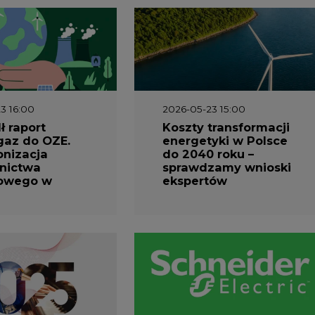
3 16:00
2026-05-23 15:00
 raport
Koszty transformacji
gaz do OZE.
energetyki w Polsce
nizacja
do 2040 roku –
nictwa
sprawdzamy wnioski
owego w
ekspertów
1 10:30
2026-04-27 06:30