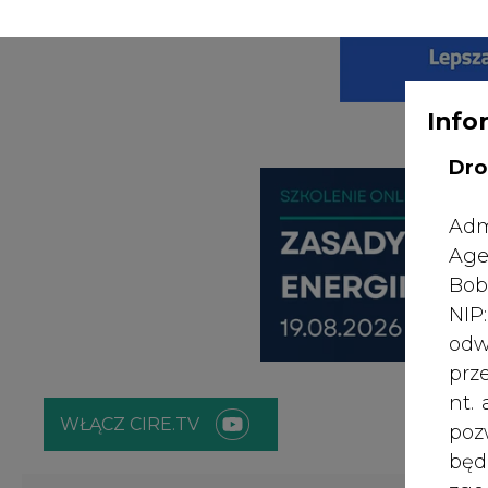
WYDAWCA PO
KONTAKT:
REDAKCJA@CIRE.PL
Info
Dro
Adm
Age
Bob
NI
odw
prz
nt.
WŁĄCZ CIRE.TV
poz
bę
zgo
ENERGETYKA
ATOM
ZIELONA GO
Rad