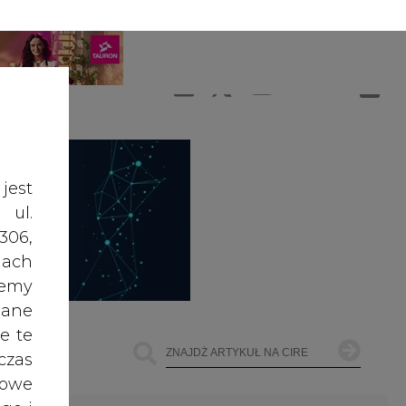
A
A
ZALOGUJ SIĘ
ŚĆ TEKSTU
A
jest
 ul.
306,
ach
żemy
dane
e te
czas
owe
go i
ŁOWNICTWO
OFFSHORE WIND
INNE
cele