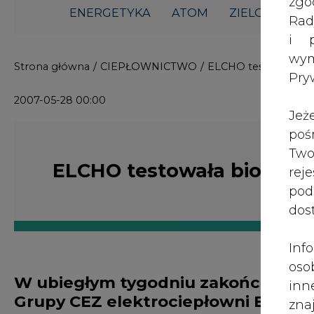
i p
wy
Strona główna
/
CIEPŁOWNICTWO
/
ELCHO testowała b
Pry
2007-05-28 00:00
Jeż
poś
Two
ELCHO testowała biomas
rej
pod
dos
Inf
oso
W ubiegłym tygodniu zakończono te
inn
Grupy CEZ elektrociepłowni ELCHO
zna
chorzowska EC zacznie produkcję en
lin