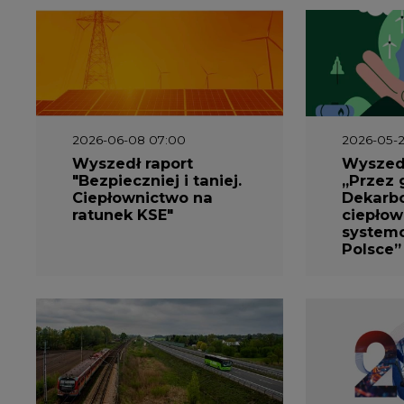
2026-06-08 07:00
2026-05-2
Wyszedł raport
Wyszedł
"Bezpieczniej i taniej.
„Przez 
Ciepłownictwo na
Dekarbo
ratunek KSE"
ciepłow
system
Polsce”
2026-05-13 13:00
2026-05-1