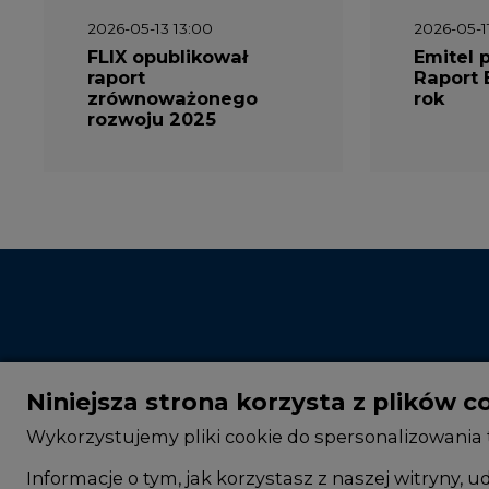
FLIX opublikował
Emitel 
raport
Raport 
zrównoważonego
rok
rozwoju 2025
Niniejsza strona korzysta z plików c
Wykorzystujemy pliki cookie do spersonalizowania t
Informacje o tym, jak korzystasz z naszej witryny
informacje z innymi danymi otrzymanymi od Ciebie 
CIRE - kim jesteśmy
Rok 2025 na CIRE