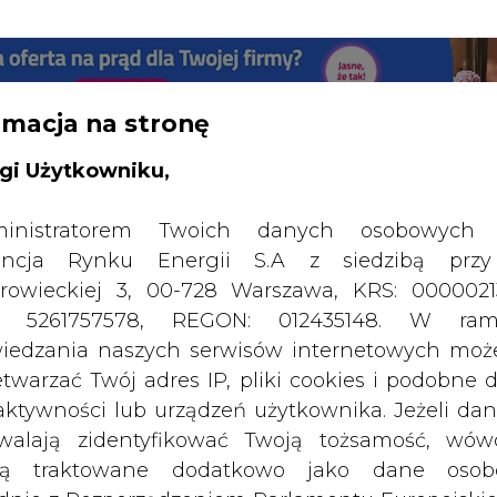
RTALU:
WIELKO
WYSOKI KONTRAST
rmacja na stronę
gi Użytkowniku,
inistratorem Twoich danych osobowych 
ncja Rynku Energii S.A z siedzibą przy
rowieckiej 3, 00-728 Warszawa, KRS: 0000021
P: 5261757578, REGON: 012435148. W ram
iedzania naszych serwisów internetowych mo
etwarzać Twój adres IP, pliki cookies i podobne 
 aktywności lub urządzeń użytkownika. Jeżeli dan
walają zidentyfikować Twoją tożsamość, wów
dą traktowane dodatkowo jako dane osob
dnie z Rozporządzeniem Parlamentu Europejskie
SPODARKA
ZMIANY KADROWE NA RYNKU
CIEP
y 2016/679 (RODO). Administratora tych danych, 