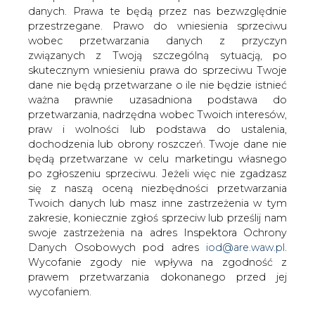
danych. Prawa te będą przez nas bezwzględnie
Mimo boomu mieszkaniowego i
przestrzegane. Prawo do wniesienia sprzeciwu
budowlanego popyt na ciepło
wobec przetwarzania danych z przyczyn
dostarczane magistralami sieci
związanych z Twoją szczególną sytuacją, po
ciepłowniczej maleje. Powodów jest
skutecznym wniesieniu prawa do sprzeciwu Twoje
kilka, m.in. wzrastający poziom sztuki
dane nie będą przetwarzane o ile nie będzie istnieć
budowlanej i termoizolacyjność domów.
ważna prawnie uzasadniona podstawa do
przetwarzania, nadrzędna wobec Twoich interesów,
Stołeczni producenci ciepła jak Vattenfall Heat Poland są
praw i wolności lub podstawa do ustalenia,
zainteresowani rozwojem, planują nowe inwestycje w
dochodzenia lub obrony roszczeń. Twoje dane nie
kogeneracyjne źródła ciepła (kogeneracja - jednoczesne
będą przetwarzane w celu marketingu własnego
wytwarzanie energii elektrycznej i ciepła). Z punktu
po zgłoszeniu sprzeciwu. Jeżeli więc nie zgadzasz
widzenia końcowego klienta, mieszkańca nowych
się z naszą oceną niezbędności przetwarzania
domów i osiedli, jest to najtańsze i najbardziej
Twoich danych lub masz inne zastrzeżenia w tym
komfortowe źródło zasilania w ciepło - konkurencyjne
zakresie, koniecznie zgłoś sprzeciw lub prześlij nam
wobec zasilania gazem. Podłączeniami nowych osiedli
swoje zastrzeżenia na adres Inspektora Ochrony
do sieci ciepłowniczej żywotnie zainteresowani są
Danych Osobowych pod adres
iod@are.waw.pl
.
również deweloperzy, przy planowaniu i budowie
Wycofanie zgody nie wpływa na zgodność z
nowych osiedli. Ponoszą oni dokuczliwe i wymierne
prawem przetwarzania dokonanego przed jej
straty z powodu opóźniania czy wręcz niemożności
wycofaniem.
tworzenia na czas nowych magistrali i podłączeń przez