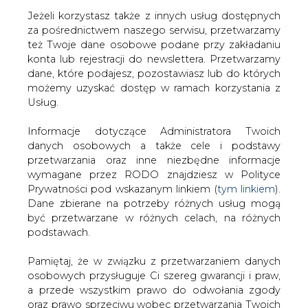
Jeżeli korzystasz także z innych usług dostępnych
za pośrednictwem naszego serwisu, przetwarzamy
też Twoje dane osobowe podane przy zakładaniu
konta lub rejestracji do newslettera. Przetwarzamy
Strona główna
/
CIEPŁOWNICTWO
/
Ciepło dla
dane, które podajesz, pozostawiasz lub do których
domów, czyli jak uregulować rynek
możemy uzyskać dostęp w ramach korzystania z
Usług.
2007-05-08 00:00
drukuj
Informacje dotyczące Administratora Twoich
skomentuj
danych osobowych a także cele i podstawy
udostępnij
:
przetwarzania oraz inne niezbędne informacje
wymagane przez RODO znajdziesz w Polityce
Prywatności pod wskazanym linkiem (
tym linkiem
).
Dane zbierane na potrzeby różnych usług mogą
Ciepło dla domów, czyli jak
być przetwarzane w różnych celach, na różnych
uregulować rynek
podstawach.
Pamiętaj, że w związku z przetwarzaniem danych
osobowych przysługuje Ci szereg gwarancji i praw,
a przede wszystkim prawo do odwołania zgody
oraz prawo sprzeciwu wobec przetwarzania Twoich