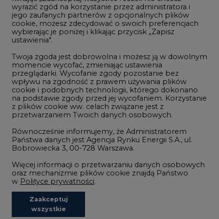
wyrazić zgód na korzystanie przez administratora i
Wodór
jego zaufanych partnerów z opcjonalnych plików
cookie, możesz zdecydować o swoich preferencjach
Górnictwo
wybierając je poniżej i klikając przycisk „Zapisz
ustawienia".
Zmiany klimatyczne
Twoja zgoda jest dobrowolna i możesz ją w dowolnym
momencie wycofać, zmieniając ustawienia
przeglądarki. Wycofanie zgody pozostanie bez
Atom
wpływu na zgodność z prawem używania plików
Fotowoltaika
cookie i podobnych technologii, którego dokonano
na podstawie zgody przed jej wycofaniem. Korzystanie
Offshore wind
z plików cookie ww. celach związane jest z
przetwarzaniem Twoich danych osobowych.
Magazyny energii
Równocześnie informujemy, że Administratorem
Zielone samorządy
Państwa danych jest Agencja Rynku Energii S.A., ul.
Bobrowiecka 3, 00-728 Warszawa.
Zielona gospodarka
Więcej informacji o przetwarzaniu danych osobowych
oraz mechanizmie plików cookie znajdą Państwo
w
Polityce prywatności
.
Zaakceptuj
©2002-
2021 - 2026
-
CIRE.PL
Centrum Informacji o Rynku Energii
wszystkie
REDAKCJA@CIRE.PL
REKLAMA@CIRE.PL