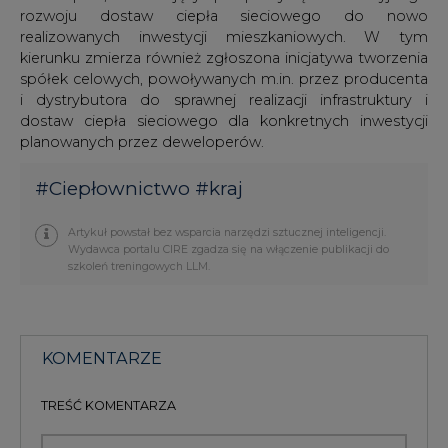
rozwoju dostaw ciepła sieciowego do nowo
realizowanych inwestycji mieszkaniowych. W tym
kierunku zmierza również zgłoszona inicjatywa tworzenia
spółek celowych, powoływanych m.in. przez producenta
i dystrybutora do sprawnej realizacji infrastruktury i
dostaw ciepła sieciowego dla konkretnych inwestycji
planowanych przez deweloperów.
#
Ciepłownictwo
#
kraj
Artykuł powstał bez wsparcia narzędzi sztucznej inteligencji.
Wydawca portalu CIRE zgadza się na włączenie publikacji do
szkoleń treningowych LLM.
KOMENTARZE
TREŚĆ KOMENTARZA