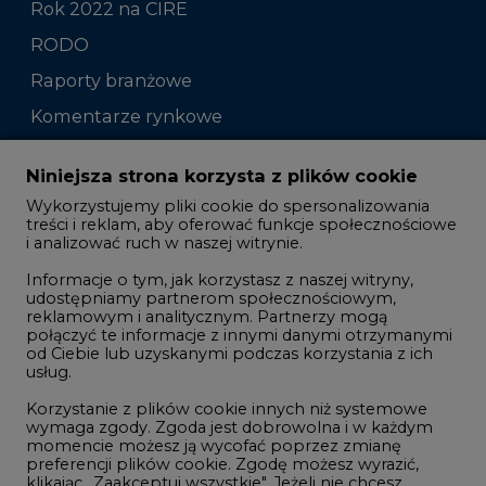
Rok 2022 na CIRE
RODO
Raporty branżowe
Komentarze rynkowe
Zmiany kadrowe na rynku
Niniejsza strona korzysta z plików cookie
Wykorzystujemy pliki cookie do spersonalizowania
Studio CIRE
treści i reklam, aby oferować funkcje społecznościowe
i analizować ruch w naszej witrynie.
Rozmowy o energetyce
Informacje o tym, jak korzystasz z naszej witryny,
Gospodarka
udostępniamy partnerom społecznościowym,
reklamowym i analitycznym. Partnerzy mogą
Geopolityka
połączyć te informacje z innymi danymi otrzymanymi
LTE450
od Ciebie lub uzyskanymi podczas korzystania z ich
usług.
Korzystanie z plików cookie innych niż systemowe
Innowacje i AI
wymaga zgody. Zgoda jest dobrowolna i w każdym
momencie możesz ją wycofać poprzez zmianę
Telekomunikacja i IT
preferencji plików cookie. Zgodę możesz wyrazić,
klikając „Zaakceptuj wszystkie". Jeżeli nie chcesz
Handel emisjami CO2