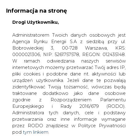
Informacja na stronę
Drogi Użytkowniku,
KONTAKT:
REDAKCJA@CIRE.PL
WYDAWCA PORTALU:
Administratorem Twoich danych osobowych jest
Agencja Rynku Energii S.A z siedzibą przy ul.
A
A
A
WIELKOŚĆ TEKSTU
WYSOKI KONTRAST
Bobrowieckiej 3, 00-728 Warszawa, KRS:
0000021306, NIP: 5261757578, REGON: 012435148.
ZALOGUJ SIĘ
W ramach odwiedzania naszych serwisów
internetowych możemy przetwarzać Twój adres IP,
pliki cookies i podobne dane nt. aktywności lub
urządzeń użytkownika. Jeżeli dane te pozwalają
zidentyfikować Twoją tożsamość, wówczas będą
traktowane dodatkowo jako dane osobowe
zgodnie z Rozporządzeniem Parlamentu
Europejskiego i Rady 2016/679 (RODO).
Administratora tych danych, cele i podstawy
przetwarzania oraz inne informacje wymagane
przez RODO znajdziesz w Polityce Prywatności
pod
tym linkiem.
WŁĄCZ CIRE.TV