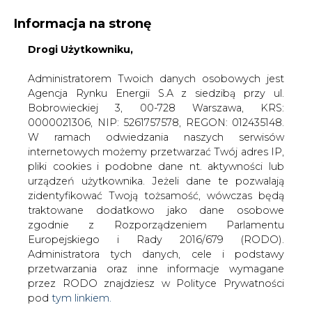
Informacja na stronę
Drogi Użytkowniku,
KONTAKT:
REDAKCJA@CIRE.PL
WYDAWCA PORTALU:
Administratorem Twoich danych osobowych jest
Agencja Rynku Energii S.A z siedzibą przy ul.
A
A
A
WIELKOŚĆ TEKSTU
WYSOKI KONTRAST
Bobrowieckiej 3, 00-728 Warszawa, KRS:
0000021306, NIP: 5261757578, REGON: 012435148.
ZALOGUJ SIĘ
W ramach odwiedzania naszych serwisów
internetowych możemy przetwarzać Twój adres IP,
pliki cookies i podobne dane nt. aktywności lub
urządzeń użytkownika. Jeżeli dane te pozwalają
zidentyfikować Twoją tożsamość, wówczas będą
traktowane dodatkowo jako dane osobowe
zgodnie z Rozporządzeniem Parlamentu
Europejskiego i Rady 2016/679 (RODO).
Administratora tych danych, cele i podstawy
przetwarzania oraz inne informacje wymagane
przez RODO znajdziesz w Polityce Prywatności
pod
tym linkiem.
WŁĄCZ CIRE.TV