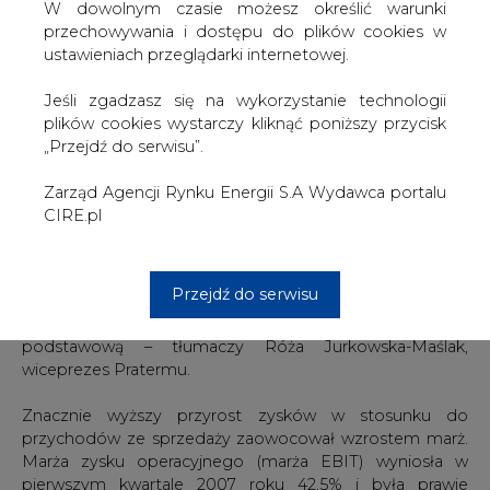
Kowalewski, prezes zarządu Pratermu.
W dowolnym czasie możesz określić warunki
przechowywania i dostępu do plików cookies w
Zamknięcie kontraktów i sprzedaż uprawnień w I kwartale
ustawieniach przeglądarki internetowej.
br. przełożyła się także na wzrost wszystkich wskaźników.
EBITDA (zysk operacyjny powiększony o amortyzację)
Jeśli zgadzasz się na wykorzystanie technologii
podwyższył się z 20,5 mln zł w roku poprzednim do 39,6
plików cookies wystarczy kliknąć poniższy przycisk
mln zł (wzrost o 93%), a zysk operacyjny wyniósł 34,2 mln
„Przejdź do serwisu”.
zł (wobec 15,4 mln zł). Zysk netto po pierwszym kwartale
wynosi 24,1 mln zł i jest wyższy niż osiągnięty rok
Zarząd Agencji Rynku Energii S.A Wydawca portalu
wcześniej o 167%. – Z tej kwoty 18 mln zł pochodzi z
CIRE.pl
operacji związanych z uprawnieniami, pozostała część
została wypracowana na podstawowej działalności.
Należy jednak pamiętać, że zysk związany z posiadanymi
Przejdź do serwisu
nadwyżkami uprawnień w latach 2005-2007 jest także w
dużej części bezpośrednio związany z działalnością
podstawową – tłumaczy Róża Jurkowska-Maślak,
wiceprezes Pratermu.
Znacznie wyższy przyrost zysków w stosunku do
przychodów ze sprzedaży zaowocował wzrostem marż.
Marża zysku operacyjnego (marża EBIT) wyniosła w
pierwszym kwartale 2007 roku 42,5% i była prawie