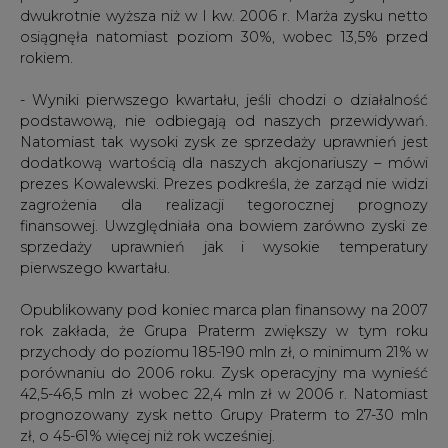
dwukrotnie wyższa niż w I kw. 2006 r. Marża zysku netto
osiągnęła natomiast poziom 30%, wobec 13,5% przed
rokiem.
- Wyniki pierwszego kwartału, jeśli chodzi o działalność
podstawową, nie odbiegają od naszych przewidywań.
Natomiast tak wysoki zysk ze sprzedaży uprawnień jest
dodatkową wartością dla naszych akcjonariuszy – mówi
prezes Kowalewski. Prezes podkreśla, że zarząd nie widzi
zagrożenia dla realizacji tegorocznej prognozy
finansowej. Uwzględniała ona bowiem zarówno zyski ze
sprzedaży uprawnień jak i wysokie temperatury
pierwszego kwartału.
Opublikowany pod koniec marca plan finansowy na 2007
rok zakłada, że Grupa Praterm zwiększy w tym roku
przychody do poziomu 185-190 mln zł, o minimum 21% w
porównaniu do 2006 roku. Zysk operacyjny ma wynieść
42,5-46,5 mln zł wobec 22,4 mln zł w 2006 r. Natomiast
prognozowany zysk netto Grupy Praterm to 27-30 mln
zł, o 45-61% więcej niż rok wcześniej.