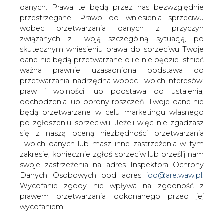
danych. Prawa te będą przez nas bezwzględnie
Ponad 24,1 mln zł wyniósł
przestrzegane. Prawo do wniesienia sprzeciwu
skonsolidowany zysk netto Pratermu w I
wobec przetwarzania danych z przyczyn
kwartale 2007 roku. Zarząd spółki nie
związanych z Twoją szczególną sytuacją, po
widzi zagrożenia dla realizacji
skutecznym wniesieniu prawa do sprzeciwu Twoje
przedstawionej w marcu prognozy
dane nie będą przetwarzane o ile nie będzie istnieć
wyników na ten rok.
ważna prawnie uzasadniona podstawa do
przetwarzania, nadrzędna wobec Twoich interesów,
Spółka zanotowała w pierwszych trzech miesiącach 2007
praw i wolności lub podstawa do ustalenia,
roku ponad 80,5 mln zł przychodów ze sprzedaży. To o
dochodzenia lub obrony roszczeń. Twoje dane nie
20% więcej niż w analogicznym okresie poprzedniego
będą przetwarzane w celu marketingu własnego
roku. Wzrost przychodów to wynik przede wszystkim
po zgłoszeniu sprzeciwu. Jeżeli więc nie zgadzasz
zamknięcia kontraktów na sprzedaż i sprzedaży
się z naszą oceną niezbędności przetwarzania
uprawnień do emisji dwutlenku węgla z I fazy ich
Twoich danych lub masz inne zastrzeżenia w tym
przydziału. Sprzedaż ciepła w I kwartale 2007 r. była
zakresie, koniecznie zgłoś sprzeciw lub prześlij nam
natomiast o kilkanaście procent niższa niż rok wcześniej. –
swoje zastrzeżenia na adres Inspektora Ochrony
Niższa sprzedaż ciepła spowodowana była bardzo
Danych Osobowych pod adres
iod@are.waw.pl
.
ciepłym pierwszym kwartałem w porównaniu do bardzo
Wycofanie zgody nie wpływa na zgodność z
zimnego w roku ubiegłym. Jednak jestem spokojny o
prawem przetwarzania dokonanego przed jej
nasze wyniki, bowiem na tle bardzo wysokich temperatur
wycofaniem.
w tym okresie, są one bardzo dobre – mówi Edward