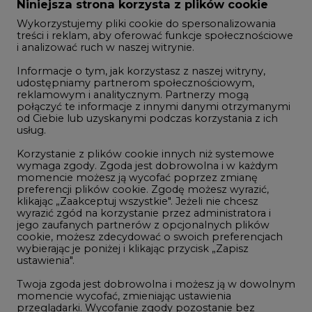
Zmiany kadrowe na rynku
Niniejsza strona korzysta z plików cookie
Wykorzystujemy pliki cookie do spersonalizowania
Studio CIRE
treści i reklam, aby oferować funkcje społecznościowe
i analizować ruch w naszej witrynie.
Rozmowy o energetyce
Informacje o tym, jak korzystasz z naszej witryny,
Gospodarka
udostępniamy partnerom społecznościowym,
reklamowym i analitycznym. Partnerzy mogą
Geopolityka
połączyć te informacje z innymi danymi otrzymanymi
LTE450
od Ciebie lub uzyskanymi podczas korzystania z ich
usług.
Korzystanie z plików cookie innych niż systemowe
Innowacje i AI
wymaga zgody. Zgoda jest dobrowolna i w każdym
momencie możesz ją wycofać poprzez zmianę
Telekomunikacja i IT
preferencji plików cookie. Zgodę możesz wyrazić,
klikając „Zaakceptuj wszystkie". Jeżeli nie chcesz
Handel emisjami CO2
wyrazić zgód na korzystanie przez administratora i
Wodór
jego zaufanych partnerów z opcjonalnych plików
cookie, możesz zdecydować o swoich preferencjach
Górnictwo
wybierając je poniżej i klikając przycisk „Zapisz
ustawienia".
Zmiany klimatyczne
Twoja zgoda jest dobrowolna i możesz ją w dowolnym
momencie wycofać, zmieniając ustawienia
przeglądarki. Wycofanie zgody pozostanie bez
Atom