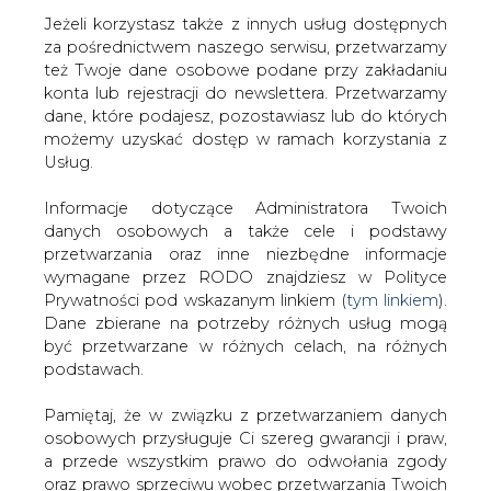
Jeżeli korzystasz także z innych usług dostępnych
za pośrednictwem naszego serwisu, przetwarzamy
też Twoje dane osobowe podane przy zakładaniu
konta lub rejestracji do newslettera. Przetwarzamy
Strona główna
/
CIEPŁOWNICTWO
/
Praterm zarobił
dane, które podajesz, pozostawiasz lub do których
24 mln zł w I kwartale
możemy uzyskać dostęp w ramach korzystania z
Usług.
2007-04-27 00:00
drukuj
Informacje dotyczące Administratora Twoich
skomentuj
danych osobowych a także cele i podstawy
udostępnij
:
przetwarzania oraz inne niezbędne informacje
wymagane przez RODO znajdziesz w Polityce
Prywatności pod wskazanym linkiem (
tym linkiem
).
Dane zbierane na potrzeby różnych usług mogą
Praterm zarobił 24 mln zł w I
być przetwarzane w różnych celach, na różnych
kwartale
podstawach.
Pamiętaj, że w związku z przetwarzaniem danych
osobowych przysługuje Ci szereg gwarancji i praw,
a przede wszystkim prawo do odwołania zgody
oraz prawo sprzeciwu wobec przetwarzania Twoich