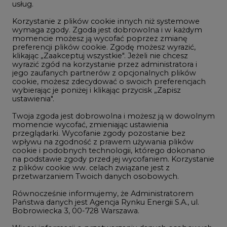
usług.
Korzystanie z plików cookie innych niż systemowe
Innowacje i AI
wymaga zgody. Zgoda jest dobrowolna i w każdym
momencie możesz ją wycofać poprzez zmianę
Telekomunikacja i IT
preferencji plików cookie. Zgodę możesz wyrazić,
klikając „Zaakceptuj wszystkie". Jeżeli nie chcesz
Handel emisjami CO2
wyrazić zgód na korzystanie przez administratora i
Wodór
jego zaufanych partnerów z opcjonalnych plików
cookie, możesz zdecydować o swoich preferencjach
Górnictwo
wybierając je poniżej i klikając przycisk „Zapisz
ustawienia".
Zmiany klimatyczne
Twoja zgoda jest dobrowolna i możesz ją w dowolnym
momencie wycofać, zmieniając ustawienia
przeglądarki. Wycofanie zgody pozostanie bez
Atom
wpływu na zgodność z prawem używania plików
Fotowoltaika
cookie i podobnych technologii, którego dokonano
na podstawie zgody przed jej wycofaniem. Korzystanie
Offshore wind
z plików cookie ww. celach związane jest z
przetwarzaniem Twoich danych osobowych.
Magazyny energii
Równocześnie informujemy, że Administratorem
Zielone samorządy
Państwa danych jest Agencja Rynku Energii S.A., ul.
Bobrowiecka 3, 00-728 Warszawa.
Zielona gospodarka