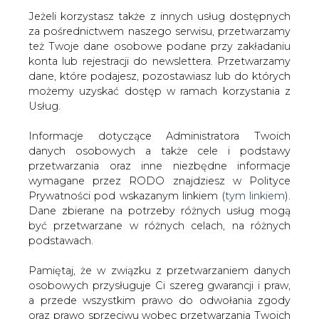
Jeżeli korzystasz także z innych usług dostępnych
za pośrednictwem naszego serwisu, przetwarzamy
też Twoje dane osobowe podane przy zakładaniu
konta lub rejestracji do newslettera. Przetwarzamy
Strona główna
/
CIEPŁOWNICTWO
/
Ciepłownie
dane, które podajesz, pozostawiasz lub do których
przegrały bitwę
możemy uzyskać dostęp w ramach korzystania z
Usług.
2006-11-29 00:00
drukuj
Informacje dotyczące Administratora Twoich
skomentuj
danych osobowych a także cele i podstawy
udostępnij
:
przetwarzania oraz inne niezbędne informacje
wymagane przez RODO znajdziesz w Polityce
Prywatności pod wskazanym linkiem (
tym linkiem
).
Dane zbierane na potrzeby różnych usług mogą
Ciepłownie przegrały bitwę
być przetwarzane w różnych celach, na różnych
podstawach.
Pamiętaj, że w związku z przetwarzaniem danych
osobowych przysługuje Ci szereg gwarancji i praw,
a przede wszystkim prawo do odwołania zgody
oraz prawo sprzeciwu wobec przetwarzania Twoich