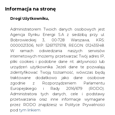
Informacja na stronę
Drogi Użytkowniku,
KONTAKT:
REDAKCJA@CIRE.PL
WYDAWCA PORTALU:
Administratorem Twoich danych osobowych jest
Agencja Rynku Energii S.A z siedzibą przy ul.
A
A
A
WIELKOŚĆ TEKSTU
WYSOKI KONTRAST
Bobrowieckiej 3, 00-728 Warszawa, KRS:
0000021306, NIP: 5261757578, REGON: 012435148.
ZALOGUJ SIĘ
W ramach odwiedzania naszych serwisów
internetowych możemy przetwarzać Twój adres IP,
pliki cookies i podobne dane nt. aktywności lub
urządzeń użytkownika. Jeżeli dane te pozwalają
zidentyfikować Twoją tożsamość, wówczas będą
traktowane dodatkowo jako dane osobowe
zgodnie z Rozporządzeniem Parlamentu
Europejskiego i Rady 2016/679 (RODO).
Administratora tych danych, cele i podstawy
przetwarzania oraz inne informacje wymagane
przez RODO znajdziesz w Polityce Prywatności
pod
tym linkiem.
WŁĄCZ CIRE.TV