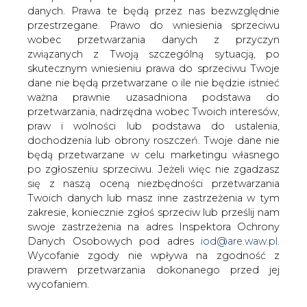
Jak czytamy w dzisiejszym Parkiecie,
danych. Prawa te będą przez nas bezwzględnie
rząd przekonał posłów, że
przestrzegane. Prawo do wniesienia sprzeciwu
elektrociepłownie nie powinny dostać
wobec przetwarzania danych z przyczyn
takie przywileje, jakich się domagają.
związanych z Twoją szczególną sytuacją, po
skutecznym wniesieniu prawa do sprzeciwu Twoje
- Kogeneracja powinna być wspierana, ale nie ma nic za
dane nie będą przetwarzane o ile nie będzie istnieć
darmo. Energia z kogeneracji jest droższa od
ważna prawnie uzasadniona podstawa do
konwencjonalnej. Musimy ograniczać wzrost cen -
przetwarzania, nadrzędna wobec Twoich interesów,
powiedział Parkietowi wiceminister gospodarki Tomasz
praw i wolności lub podstawa do ustalenia,
Wilczak.
dochodzenia lub obrony roszczeń. Twoje dane nie
będą przetwarzane w celu marketingu własnego
Izby gospodarcze nakłaniały, aby do nowych przepisów,
po zgłoszeniu sprzeciwu. Jeżeli więc nie zgadzasz
wprowadzających unijną dyrektywę, dodać obowiązek
się z naszą oceną niezbędności przetwarzania
kupowania od nich energii elektrycznej przez spółki
Twoich danych lub masz inne zastrzeżenia w tym
dystrybuujące prąd. - W naszym rozumieniu Komisja
zakresie, koniecznie zgłoś sprzeciw lub prześlij nam
Europejska chciała, aby kogeneracja była
swoje zastrzeżenia na adres Inspektora Ochrony
uprzywilejowana i nie działała na warunkach czysto
Danych Osobowych pod adres
iod@are.waw.pl
.
rynkowych – powiedział Bogusław Regulski, wiceprezes
Wycofanie zgody nie wpływa na zgodność z
Izby Gospodarczej Ciepłownictwo Polskie, który nie był
prawem przetwarzania dokonanego przed jej
zadowolony z opracowanej przez MG nowelizacji.
wycofaniem.