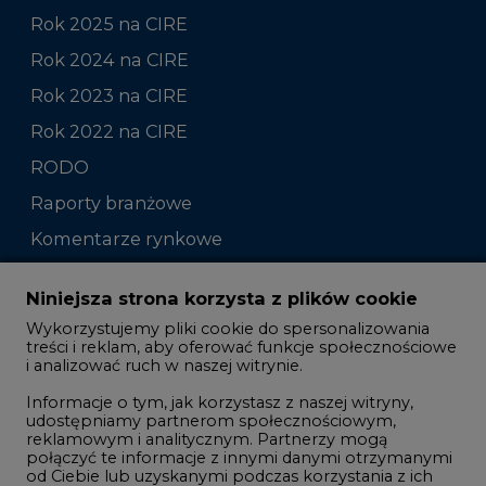
Rok 2025 na CIRE
Rok 2024 na CIRE
Rok 2023 na CIRE
Rok 2022 na CIRE
RODO
Raporty branżowe
Komentarze rynkowe
Zmiany kadrowe na rynku
Niniejsza strona korzysta z plików cookie
Wykorzystujemy pliki cookie do spersonalizowania
Studio CIRE
treści i reklam, aby oferować funkcje społecznościowe
i analizować ruch w naszej witrynie.
Rozmowy o energetyce
Informacje o tym, jak korzystasz z naszej witryny,
Gospodarka
udostępniamy partnerom społecznościowym,
reklamowym i analitycznym. Partnerzy mogą
Geopolityka
połączyć te informacje z innymi danymi otrzymanymi
LTE450
od Ciebie lub uzyskanymi podczas korzystania z ich