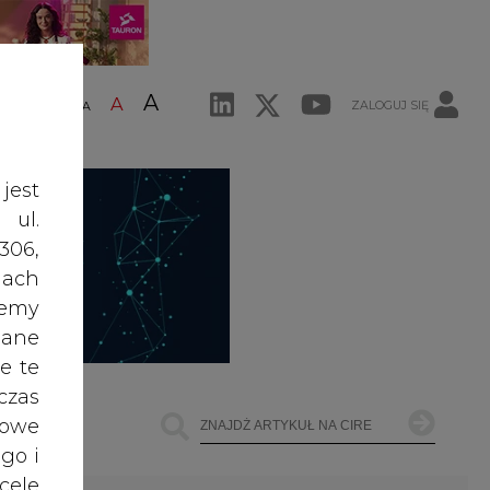
A
A
ZALOGUJ SIĘ
ŚĆ TEKSTU
A
jest
 ul.
306,
ach
żemy
dane
e te
czas
owe
go i
cele