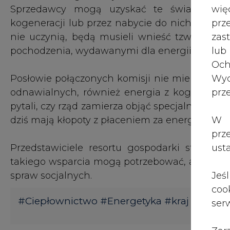
wię
Sprzedawcy mogą uzyskać te świadectwa 
pr
kogeneracji lub przez nabycie do nich praw ma
zas
nie uczynią, będą musieli wnieść tzw. opłat
lub
pochodzenia, wydawanymi dla energii pochodz
Och
Wyc
Posłowie połączonych komisji nie mieli wątpli
prz
odnawialnych, również energia z kogeneracji 
pytali, czy rząd zamierza objąć specjalnym p
W 
dziś mają kłopoty z płaceniem za energię.
prz
ust
Przedstawiciele resortu gospodarki stwierdz
takiego wsparcia mogą potrzebować, ale zwró
Jeś
spraw socjalnych.
coo
#
Ciepłownictwo
#
Energetyka
#
kraj
serw