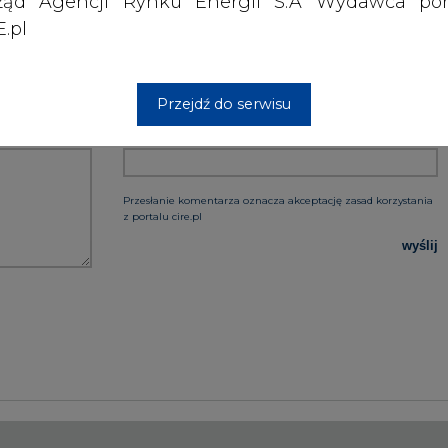
ząd Agencji Rynku Energii S.A Wydawca por
.pl
Przejdź do serwisu
PODPIS
Przesłanie komentarza oznacza akceptację zasad korzystania
z portalu cire.pl
wyślij