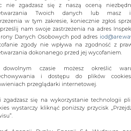
c nie zgadzasz się z naszą oceną niezbędn
poprzez wytworzenie energii w wysokospra
zetwarzania Twoich danych lub masz i
jątkowych na towarowej giełdzie energii. Jeśli 
trzeżenia w tym zakresie, koniecznie zgłoś sprz
ę zastępczą. Podobnie rzecz ma się ze świadect
 prześlij nam swoje zastrzeżenia na adres Inspek
ącej ze źródeł odnawialnych.
rony Danych Osobowych pod adres
iod@are.wa
ofanie zgody nie wpływa na zgodność z pr
wości, że podobnie jak w przypadku energii ze źr
etwarzania dokonanego przed jej wycofaniem.
będzie droższa niż wytwarzana tradycyjnie. Dla
rogramem osłonowym odbiorców końcowych, którzy
dowolnym czasie możesz określić waru
echowywania i dostępu do plików cooki
awieniach przeglądarki internetowej.
ili, że są w stanie wskazać grupy odbiorców, k
cili uwagę, że programy osłonowe są domeną res
li zgadzasz się na wykorzystanie technologii pl
kies wystarczy kliknąć poniższy przycisk „Przejd
Artykuł powstał bez wsparcia narzędzi sztucznej
isu”.
inteligencji. Wydawca portalu CIRE zgadza się na włącz
publikacji do szkoleń treningowych LLM.