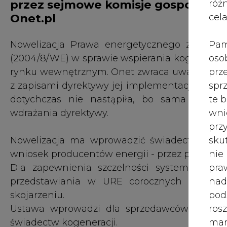
przez sejmowe komisje gospodarki 
róż
Onet.pl
cel
Pam
Nowelizacja Prawa energetycznego związana
oso
(2004/8/WE) w sprawie wspierania kogeneracji
prz
rynku wewnętrznym. Onet zwraca uwagę, że po
spr
z zapisami dyrektywy jej implementacja do pra
te 
dotychczas nie nastąpiła, bo sama Komisj
wni
wdrażania dyrektywy.
prz
sku
Nowelizacja ma wprowadzić świadectwa poc
nie
wniosek producentów energii - przez prezesa U
pra
Dla zapewnienia szczelności systemu wyd
nad
przedstawiania w URE corocznych sprawoz
pod
skojarzeniu.
ros
Ustawa wprowadzi dla sprzedawców energii
mar
świadectw kogeneracji.