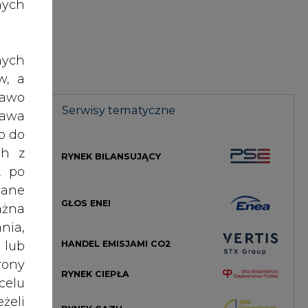
aje
nych
nych
tywy
w, a
e na
rawo
dnie
Serwisy tematyczne
rawa
 ale
o do
h do
ch z
RYNEK BILANSUJĄCY
, po
dane
- na
GŁOS ENEI
ażna
nia,
i do
 lub
ię w
HANDEL EMISJAMI CO2
rony
RYNEK CIEPŁA
celu
enia
żeli