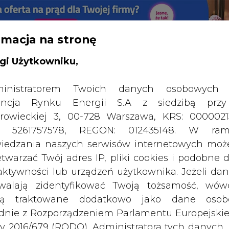
rmacja na stronę
RTALU:
WIELKO
WYSOKI KONTRAST
gi Użytkowniku,
inistratorem Twoich danych osobowych 
ncja Rynku Energii S.A z siedzibą przy
rowieckiej 3, 00-728 Warszawa, KRS: 0000021
P: 5261757578, REGON: 012435148. W ram
iedzania naszych serwisów internetowych mo
etwarzać Twój adres IP, pliki cookies i podobne 
 aktywności lub urządzeń użytkownika. Jeżeli dan
walają zidentyfikować Twoją tożsamość, wów
dą traktowane dodatkowo jako dane osob
dnie z Rozporządzeniem Parlamentu Europejskie
y 2016/679 (RODO). Administratora tych danych, 