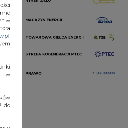
RYNEK GAZU
ości
wnej
nne
tego
eciw
wami
MAGAZYN ENERGII
tora
w.pl
.
TOWAROWA GIEŁDA ENERGII
awem
ódeł
tego
STREFA KOGENERACJI PTEC
 już
nki
PRAWO
es w
tóre
ortu
ików
ź do
enie