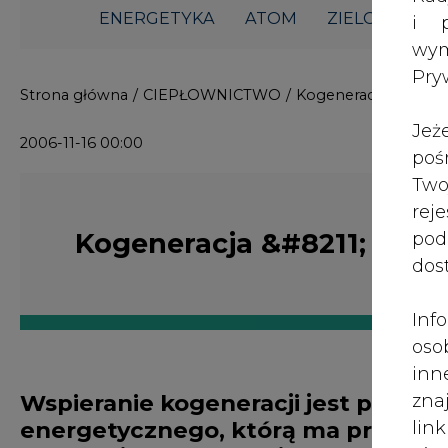
ENERGETYKA
ATOM
ZIELONA GO
i p
wy
Pry
Strona główna
/
CIEPŁOWNICTWO
/
Kogeneracja &#8211;
Jeż
2006-11-16 00:00
poś
Two
rej
Kogeneracja &#8211; będą
pod
dos
Inf
oso
inn
Wspieranie kogeneracji jest przed
zna
energetycznego, którą ma przygot
lin