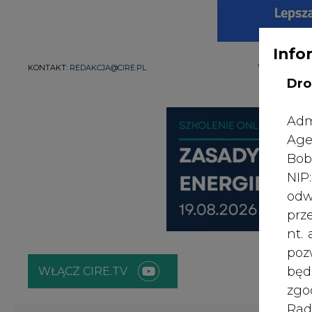
Info
WYDAWCA PO
KONTAKT:
REDAKCJA@CIRE.PL
Dro
Adm
Age
Bob
NI
odw
prz
nt.
poz
bę
WŁĄCZ CIRE.TV
zgo
Rad