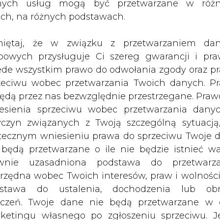
i środowiska naturalnego &#8211; pod
nych usług mogą być przetwarzane w róż
ach, na różnych podstawach.
iętaj, że w związku z przetwarzaniem da
 jest z obowiązkiem wdrożenia unijnej dyrek
bowych przysługuje Ci szereg gwarancji i pra
 w oparciu o zapotrzebowanie na ciepło użytkow
ede wszystkim prawo do odwołania zgody oraz p
słowie będą pracować pod presją czasu, bo zgo
zeciwu wobec przetwarzania Twoich danych. P
wa krajowego powinna nastąpić do 21 lutego br.,
będą przez nas bezwzględnie przestrzegane. Praw
a Europejska nie zdążyła określić wytycznyc
esienia sprzeciwu wobec przetwarzania dany
yczyn związanych z Twoją szczególną sytuacją
tecznym wniesieniu prawa do sprzeciwu Twoje 
hodzenia z kogeneracji, będą one wydawane 
 będą przetwarzane o ile nie będzie istnieć w
rzędu Regulacji Energetyki.
wnie uzasadniona podstawa do przetwarza
awania świadectw, wytwórcy będą zobowiązan
rzędna wobec Twoich interesów, praw i wolności
dań z pracy urządzeń, produkujących energ
stawa do ustalenia, dochodzenia lub ob
zczeń. Twoje dane nie będą przetwarzane w 
 na okres 5 lat obowiązek uzyskania i umorz
ketingu własnego po zgłoszeniu sprzeciwu. Je