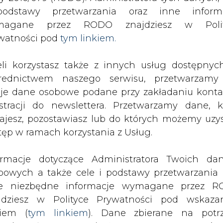
SPODARKA
ZMIANY KADROWE NA RYNKU
CIEP
odstawy przetwarzania oraz inne inform
magane przez RODO znajdziesz w Polit
watności pod
tym linkiem.
 będą zmiany w PE
eli korzystasz także z innych usług dostępnyc
drukuj
skomentuj
udostępnij
:
rednictwem naszego serwisu, przetwarzamy
je dane osobowe podane przy zakładaniu konta
estracji do newslettera. Przetwarzamy dane, k
 zmiany w PE
ajesz, pozostawiasz lub do których możemy uzy
tęp w ramach korzystania z Usług.
ormacje dotyczące Administratora Twoich da
bowych a także cele i podstawy przetwarzania 
e niezbędne informacje wymagane przez 
miotem nowelizacji Prawa
jdziesz w Polityce Prywatności pod wskaz
ować podkomisja powołana w środę
kiem (
tym linkiem
). Dane zbierane na potr