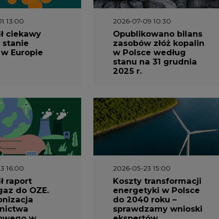
1 13:00
2026-07-09 10:30
ł ciekawy
Opublikowano bilans
 stanie
zasobów złóż kopalin
 w Europie
w Polsce według
stanu na 31 grudnia
2025 r.
3 16:00
2026-05-23 15:00
 raport
Koszty transformacji
gaz do OZE.
energetyki w Polsce
nizacja
do 2040 roku –
nictwa
sprawdzamy wnioski
owego w
ekspertów