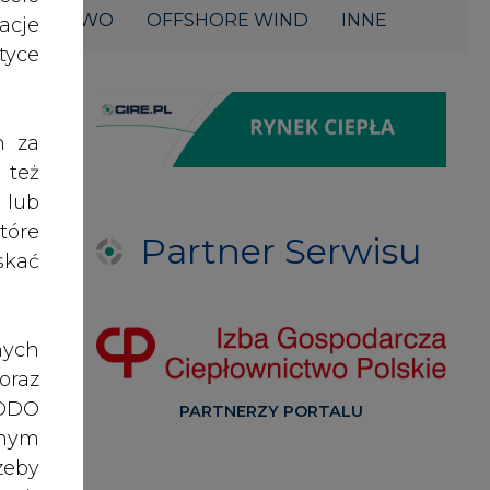
ŁOWNICTWO
OFFSHORE WIND
INNE
acje
yce
h za
 też
 lub
tóre
Partner Serwisu
skać
nych
oraz
RODO
PARTNERZY PORTALU
anym
zeby