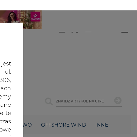
A
A
ZALOGUJ SIĘ
ŚĆ TEKSTU
A
jest
 ul.
306,
ach
żemy
dane
e te
czas
ŁOWNICTWO
OFFSHORE WIND
INNE
owe
go i
cele