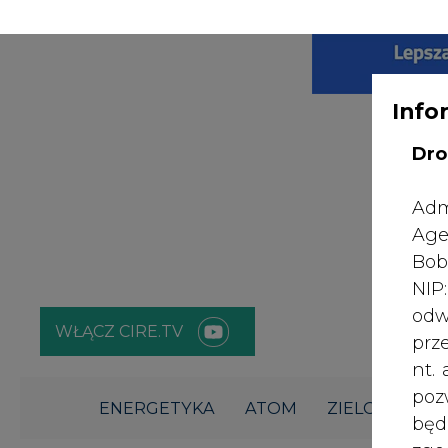
WYDAWCA PO
KONTAKT:
REDAKCJA@CIRE.PL
Info
Dro
Adm
Age
Bob
NI
odw
WŁĄCZ CIRE.TV
prz
nt.
poz
ENERGETYKA
ATOM
ZIELONA GO
bę
zgo
Rad