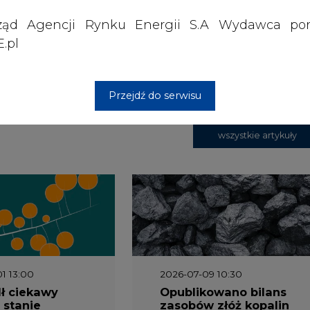
ząd Agencji Rynku Energii S.A Wydawca por
.pl
 nas Państwa danych osobowych, w tym informacje o
lityce prywatności.
Przejdź do serwisu
wszystkie artykuły
1 13:00
2026-07-09 10:30
ł ciekawy
Opublikowano bilans
 stanie
zasobów złóż kopalin
 w Europie
w Polsce według
stanu na 31 grudnia