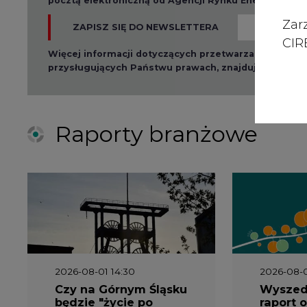
Zar
ZAPISZ SIĘ DO NEWSLETTERA
CIRE
Więcej informacji dotyczących przetwarzania przez
przysługujących Państwu prawach, znajduje się w
po
Raporty branżowe
2026-08-01 14:30
2026-08-0
Czy na Górnym Śląsku
Wyszed
będzie "życie po
raport o
węglu"? (raport)
klimatu