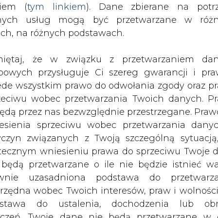
nych usług mogą być przetwarzane w róż
ach, na różnych podstawach.
 latem maleje zapotrzebowanie na ciepło ogranic
j w układzie skojarzonym.
iętaj, że w związku z przetwarzaniem da
bowych przysługuje Ci szereg gwarancji i pra
charakter planowy" – podała spółka w raporcie. P
ede wszystkim prawo do odwołania zgody oraz p
 przy 322,1 mln zł przychodów. Tegoroczne wy
zeciwu wobec przetwarzania Twoich danych. P
ze niż w 2005 r. (395,78 mln zł sprzedaży i blis
będą przez nas bezwzględnie przestrzegane. Praw
esienia sprzeciwu wobec przetwarzania dany
yczyn związanych z Twoją szczególną sytuacją
Artykuł powstał bez wsparcia narzędzi sztucznej
inteligencji. Wydawca portalu CIRE zgadza się na włącz
tecznym wniesieniu prawa do sprzeciwu Twoje 
publikacji do szkoleń treningowych LLM.
 będą przetwarzane o ile nie będzie istnieć w
wnie uzasadniona podstawa do przetwarza
rzędna wobec Twoich interesów, praw i wolności
stawa do ustalenia, dochodzenia lub ob
zczeń. Twoje dane nie będą przetwarzane w 
ketingu własnego po zgłoszeniu sprzeciwu. Je
PODPIS