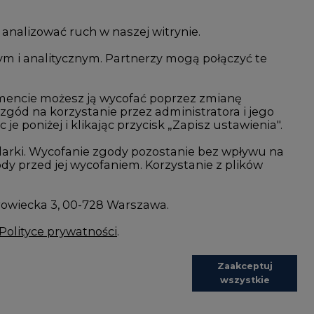
 analizować ruch w naszej witrynie.
ym i analitycznym. Partnerzy mogą połączyć te
i AI
Atom
kacja i IT
Fotowoltaika
mencie możesz ją wycofać poprzez zmianę
 zgód na korzystanie przez administratora i jego
isjami CO2
Offshore wind
 poniżej i klikając przycisk „Zapisz ustawienia".
Magazyny energii
arki. Wycofanie zgody pozostanie bez wpływu na
y przed jej wycofaniem. Korzystanie z plików
Zielone samorządy
imatyczne
Zielona gospodarka
rowiecka 3, 00-728 Warszawa.
Polityce prywatności
.
Zaakceptuj
wszystkie
REDAKCJA@CIRE.PL
REKLAMA@CIRE.PL
Zapisz
es