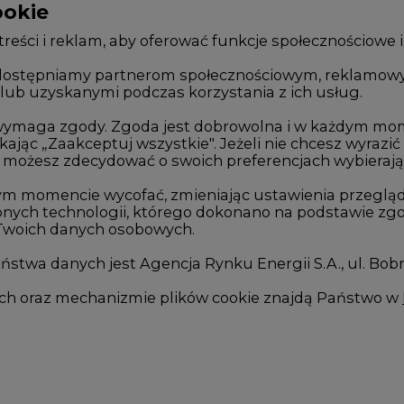
reści i reklam, aby oferować funkcje społecznościowe i
, udostępniamy partnerom społecznościowym, reklamow
lub uzyskanymi podczas korzystania z ich usług.
Zmiany kadrowe na rynku
Innowacje 
Studio CIRE
Telekomuni
e wymaga zgody. Zgoda jest dobrowolna i w każdym mo
kając „Zaakceptuj wszystkie". Jeżeli nie chcesz wyrazić
Rozmowy o energetyce
Handel em
możesz zdecydować o swoich preferencjach wybierając je
Gospodarka
Wodór
ym momencie wycofać, zmieniając ustawienia przegląd
nych technologii, którego dokonano na podstawie zgod
Geopolityka
Górnictwo
 Twoich danych osobowych.
LTE450
Zmiany kl
stwa danych jest Agencja Rynku Energii S.A., ul. Bob
we
ych oraz mechanizmie plików cookie znajdą Państwo w
I
es
Analityczne pliki cookies
Marketingowe pliki cooki