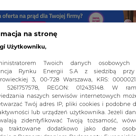
RTALU:
WIELKO
WYSOKI KONTRAST
rmacja na stronę
gi Użytkowniku,
inistratorem Twoich danych osobowych 
ncja Rynku Energii S.A z siedzibą przy
rowieckiej 3, 00-728 Warszawa, KRS: 0000021
P: 5261757578, REGON: 012435148. W ram
iedzania naszych serwisów internetowych mo
etwarzać Twój adres IP, pliki cookies i podobne 
 aktywności lub urządzeń użytkownika. Jeżeli dan
walają zidentyfikować Twoją tożsamość, wów
SPODARKA
ZMIANY KADROWE NA RYNKU
CIEP
dą traktowane dodatkowo jako dane osob
dnie z Rozporządzeniem Parlamentu Europejskie
y 2016/679 (RODO). Administratora tych danych, 