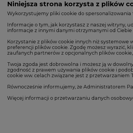
Wykorzystujemy pliki cookie do spersonalizowania t
Informacje o tym, jak korzystasz z naszej witryny
informacje z innymi danymi otrzymanymi od Ciebie 
CIRE - kim jesteśmy
Rok 2025 na CIRE
Reklamuj się na CIRE
Rok 2024 na CIRE
Korzystanie z plików cookie innych niż systemow
preferencji plików cookie. Zgodę możesz wyrazić, kli
Patronat medialny CIRE
Rok 2023 na CIRE
zaufanych partnerów z opcjonalnych plików cookie, 
ARE - wydawca portalu CIRE
Rok 2022 na CIRE
Twoja zgoda jest dobrowolna i możesz ją w dowoln
zgodność z prawem używania plików cookie i podob
Zasady korzystania z portalu
RODO
cookie ww. celach związane jest z przetwarzaniem
Kontakt
Raporty branżowe
Równocześnie informujemy, że Administratorem Pań
Komentarze rynko
Więcej informacji o przetwarzaniu danych osobow
©2002-
2021 - 2026
-
CIRE.PL
-
CENTRUM INFORMACJI O RYNKU ENERGI
Niezbędne pliki cookies
Funkcjonalne pliki cooki