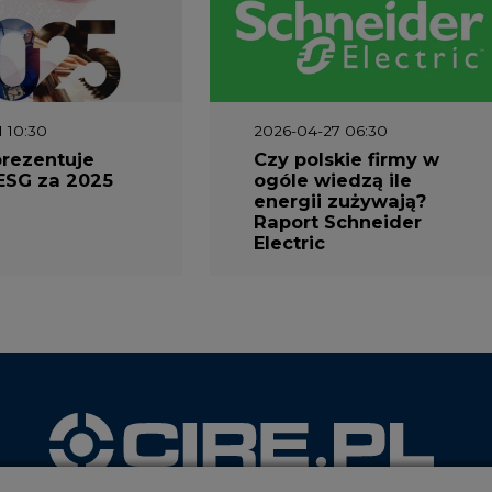
1 10:30
2026-04-27 06:30
prezentuje
Czy polskie firmy w
ESG za 2025
ogóle wiedzą ile
energii zużywają?
Raport Schneider
Electric
ookie
WYDAWCA PORTALU