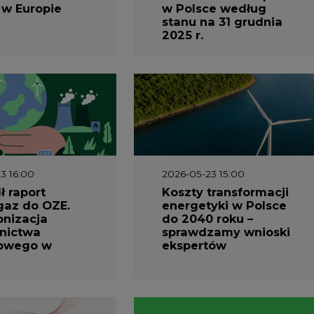
2025 r.
3 16:00
2026-05-23 15:00
 raport
Koszty transformacji
gaz do OZE.
energetyki w Polsce
nizacja
do 2040 roku –
nictwa
sprawdzamy wnioski
owego w
ekspertów