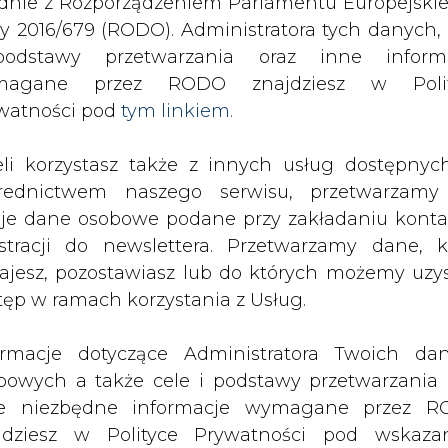
Kogeneracji
odstawy przetwarzania oraz inne inform
magane przez RODO znajdziesz w Polit
drukuj
skomentuj
udostępnij
:
watności pod
tym linkiem.
eli korzystasz także z innych usług dostępnyc
eracji
rednictwem naszego serwisu, przetwarzamy
je dane osobowe podane przy zakładaniu konta
estracji do newslettera. Przetwarzamy dane, k
ajesz, pozostawiasz lub do których możemy uzy
tęp w ramach korzystania z Usług.
owni Wrocławskich Kogeneracja wynio
ormacje dotyczące Administratora Twoich da
ad 3,6 mln zł mniej niż w analogicznym
bowych a także cele i podstawy przetwarzania 
szy Parkiet.
e niezbędne informacje wymagane przez 
jdziesz w Polityce Prywatności pod wskaz
tys.MWh produkcji energii elektrycznej, przyc
kiem (
tym linkiem
). Dane zbierane na potr
 54,29 mln zł.