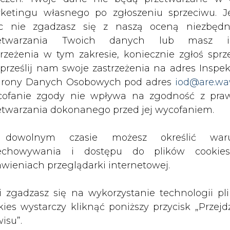
c nie zgadzasz się z naszą oceną niezbędn
zetwarzania Twoich danych lub masz i
trzeżenia w tym zakresie, koniecznie zgłoś sprz
Przesłanie komentarza oznacza akceptację zasad korzystania
z portalu cire.pl
 prześlij nam swoje zastrzeżenia na adres Inspek
wyślij
rony Danych Osobowych pod adres
iod@are.wa
ofanie zgody nie wpływa na zgodność z pr
etwarzania dokonanego przed jej wycofaniem.
dowolnym czasie możesz określić waru
echowywania i dostępu do plików cooki
awieniach przeglądarki internetowej.
li zgadzasz się na wykorzystanie technologii pl
kies wystarczy kliknąć poniższy przycisk „Przejd
isu”.
rzymywanie treści marketingowych w postaci newslettera
 siedzibą w Warszawie.