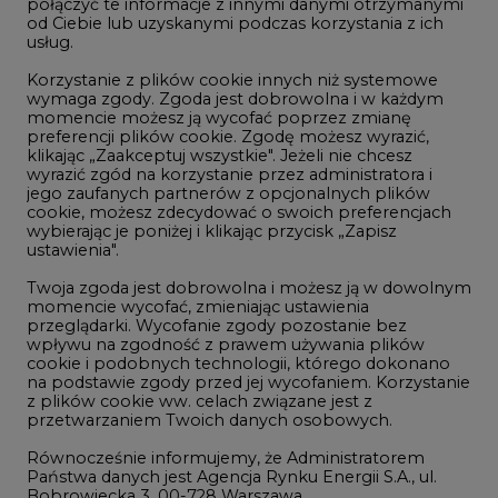
połączyć te informacje z innymi danymi otrzymanymi
LTE450
od Ciebie lub uzyskanymi podczas korzystania z ich
usług.
Korzystanie z plików cookie innych niż systemowe
Innowacje i AI
wymaga zgody. Zgoda jest dobrowolna i w każdym
momencie możesz ją wycofać poprzez zmianę
Telekomunikacja i IT
preferencji plików cookie. Zgodę możesz wyrazić,
klikając „Zaakceptuj wszystkie". Jeżeli nie chcesz
Handel emisjami CO2
wyrazić zgód na korzystanie przez administratora i
Wodór
jego zaufanych partnerów z opcjonalnych plików
cookie, możesz zdecydować o swoich preferencjach
Górnictwo
wybierając je poniżej i klikając przycisk „Zapisz
ustawienia".
Zmiany klimatyczne
Twoja zgoda jest dobrowolna i możesz ją w dowolnym
momencie wycofać, zmieniając ustawienia
przeglądarki. Wycofanie zgody pozostanie bez
Atom
wpływu na zgodność z prawem używania plików
Fotowoltaika
cookie i podobnych technologii, którego dokonano
na podstawie zgody przed jej wycofaniem. Korzystanie
Offshore wind
z plików cookie ww. celach związane jest z
przetwarzaniem Twoich danych osobowych.
Magazyny energii
Równocześnie informujemy, że Administratorem
Zielone samorządy
Państwa danych jest Agencja Rynku Energii S.A., ul.
Bobrowiecka 3, 00-728 Warszawa.