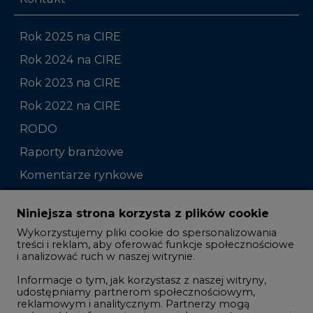
Rok 2025 na CIRE
Rok 2024 na CIRE
Rok 2023 na CIRE
Rok 2022 na CIRE
RODO
Raporty branżowe
Komentarze rynkowe
Zmiany kadrowe na rynku
Niniejsza strona korzysta z plików cookie
Wykorzystujemy pliki cookie do spersonalizowania
Studio CIRE
treści i reklam, aby oferować funkcje społecznościowe
i analizować ruch w naszej witrynie.
Rozmowy o energetyce
Informacje o tym, jak korzystasz z naszej witryny,
Gospodarka
udostępniamy partnerom społecznościowym,
reklamowym i analitycznym. Partnerzy mogą
Geopolityka