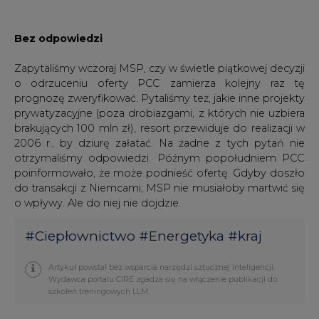
Bez odpowiedzi
Zapytaliśmy wczoraj MSP, czy w świetle piątkowej decyzji
o odrzuceniu oferty PCC zamierza kolejny raz tę
prognozę zweryfikować. Pytaliśmy też, jakie inne projekty
prywatyzacyjne (poza drobiazgami, z których nie uzbiera
brakujących 100 mln zł), resort przewiduje do realizacji w
2006 r., by dziurę załatać. Na żadne z tych pytań nie
otrzymaliśmy odpowiedzi. Późnym popołudniem PCC
poinformowało, że może podnieść ofertę. Gdyby doszło
do transakcji z Niemcami, MSP nie musiałoby martwić się
o wpływy. Ale do niej nie dojdzie.
#
Ciepłownictwo
#
Energetyka
#
kraj
Artykuł powstał bez wsparcia narzędzi sztucznej inteligencji.
Wydawca portalu CIRE zgadza się na włączenie publikacji do
szkoleń treningowych LLM.