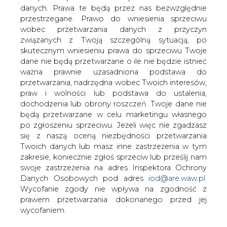
danych. Prawa te będą przez nas bezwzględnie
Skarb chce pogodzić inwestora z załogą
przestrzegane. Prawo do wniesienia sprzeciwu
ZEC Bydgoszcz. Bez tej prywatyzacji
wobec przetwarzania danych z przyczyn
nici z 1 mld zł tegorocznych wpływów.
związanych z Twoją szczególną sytuacją, po
skutecznym wniesieniu prawa do sprzeciwu Twoje
Ministerstwo Skarbu Państwa (MSP) chce, by
dane nie będą przetwarzane o ile nie będzie istnieć
Elektrownie Szczytowo-Pompowe (ESP, spółka z grupy
ważna prawnie uzasadniona podstawa do
Polskich Sieci Elektroenergetycznych), ponownie
przetwarzania, nadrzędna wobec Twoich interesów,
negocjowały pakiet socjalny z załogą Zespołu
praw i wolności lub podstawa do ustalenia,
Elektrociepłowni Bydgoszcz (ZEC). Jeszcze miesiąc
dochodzenia lub obrony roszczeń. Twoje dane nie
temu MSP zapowiadało, że albo unieważni procedurę
będą przetwarzane w celu marketingu własnego
prywatyzacji ZEC, albo narzuci pracownikom pakiet
po zgłoszeniu sprzeciwu. Jeżeli więc nie zgadzasz
socjalny w wersji inwestora. Związkowcy zagrozili
się z naszą oceną niezbędności przetwarzania
protestem, a po ich wizycie MSP postanowiło zwrócić się
Twoich danych lub masz inne zastrzeżenia w tym
do inwestora, by jeszcze raz negocjował porozumienie.
zakresie, koniecznie zgłoś sprzeciw lub prześlij nam
Poprzednie rozmowy zakończyły się fiaskiem. Z relacji
swoje zastrzeżenia na adres Inspektora Ochrony
inwestora wynikało, że oczekiwania „strony społecznej”
Danych Osobowych pod adres
iod@are.waw.pl
.
były odległe od tego, co był skłonny zaakceptować.
Wycofanie zgody nie wpływa na zgodność z
prawem przetwarzania dokonanego przed jej
„W dniu 26 października inwestor powiadomił MSP o
wycofaniem.
gotowości podjęcia rozmów ze stroną społeczną ZEC
Bydgoszcz” — odpisało ministerstwo na nasze pytanie.