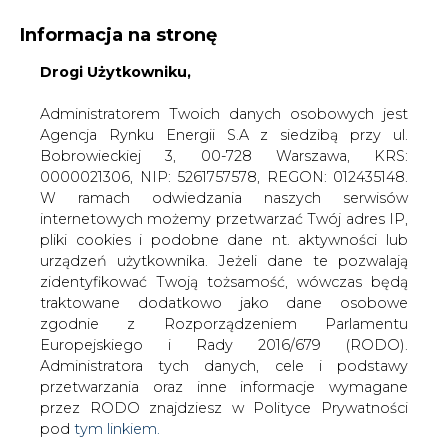
Informacja na stronę
Drogi Użytkowniku,
KONTAKT:
REDAKCJA@CIRE.PL
WYDAWCA PORTALU:
Administratorem Twoich danych osobowych jest
Agencja Rynku Energii S.A z siedzibą przy ul.
A
A
A
WIELKOŚĆ TEKSTU
WYSOKI KONTRAST
Bobrowieckiej 3, 00-728 Warszawa, KRS:
0000021306, NIP: 5261757578, REGON: 012435148.
ZALOGUJ SIĘ
W ramach odwiedzania naszych serwisów
internetowych możemy przetwarzać Twój adres IP,
pliki cookies i podobne dane nt. aktywności lub
urządzeń użytkownika. Jeżeli dane te pozwalają
zidentyfikować Twoją tożsamość, wówczas będą
traktowane dodatkowo jako dane osobowe
zgodnie z Rozporządzeniem Parlamentu
Europejskiego i Rady 2016/679 (RODO).
Administratora tych danych, cele i podstawy
przetwarzania oraz inne informacje wymagane
przez RODO znajdziesz w Polityce Prywatności
pod
tym linkiem.
WŁĄCZ CIRE.TV