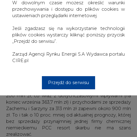
W dowolnym czasie możesz określić warunki
przechowywania i dostępu do plików cookies w
ustawieniach przeglądarki internetowej.
Dziura mała lub wielka
Jeśli zgadzasz się na wykorzystanie technologii
Nie ma wątpliwości, że MSP zależy na tym, by w tym
plików cookies wystarczy kliknąć poniższy przycisk
roku zakończyć prywatyzację elektrociepłowni. Jeśli to
„Przejdź do serwisu”.
się nie uda, będzie musiało kolejny raz obniżyć
poprzeczkę, bo po odrzuceniu oferty PCC na Tarnów i
Zarząd Agencji Rynku Energii S.A Wydawca portalu
Kędzierzyn nie ma szans, by zbliżyło się do
CIRE.pl
zapowiadanego 1 mld zł z prywatyzacji w 2006 r.
Jeśli akcje ZEC Bydgoszcz zmienią właściciela (tylko
Przejdź do serwisu
formalnie, bo ESP są pośrednio 100-procentową
własnością skarbu państwa), resort może liczyć na ponad
200 mln zł, co wraz z dotychczasowymi wpływami (na
koniec września 363,7 mln zł) i przychodami ze sprzedaży
Zachemu i Sarzyny za 313 mln zł zapewni około 900 mln
zł. To i tak o 10 proc. mniej od aktualnej prognozy, której
bez sprzedaży przynajmniej jednej firmy chemicznej
niemieckiemu PCC resort skarbu nie ma szans
zrealizować.