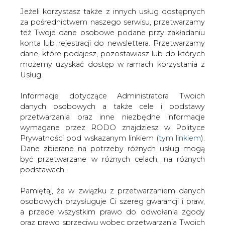
Jeżeli korzystasz także z innych usług dostępnych
za pośrednictwem naszego serwisu, przetwarzamy
też Twoje dane osobowe podane przy zakładaniu
konta lub rejestracji do newslettera. Przetwarzamy
Strona główna
/
CIEPŁOWNICTWO
/
Bez chemii
dane, które podajesz, pozostawiasz lub do których
trudno nawet o miliard złotych
możemy uzyskać dostęp w ramach korzystania z
Usług.
2006-10-31 00:00
drukuj
Informacje dotyczące Administratora Twoich
skomentuj
danych osobowych a także cele i podstawy
udostępnij
:
przetwarzania oraz inne niezbędne informacje
wymagane przez RODO znajdziesz w Polityce
Prywatności pod wskazanym linkiem (
tym linkiem
).
Dane zbierane na potrzeby różnych usług mogą
Bez chemii trudno nawet o miliard
być przetwarzane w różnych celach, na różnych
złotych
podstawach.
Pamiętaj, że w związku z przetwarzaniem danych
osobowych przysługuje Ci szereg gwarancji i praw,
a przede wszystkim prawo do odwołania zgody
oraz prawo sprzeciwu wobec przetwarzania Twoich