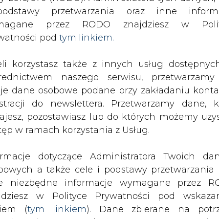
odstawy przetwarzania oraz inne inform
dostaną wsparcie?
magane przez RODO znajdziesz w Polit
watności pod
tym linkiem.
drukuj
skomentuj
udostępnij
:
eli korzystasz także z innych usług dostępnyc
rednictwem naszego serwisu, przetwarzamy
ną wsparcie?
je dane osobowe podane przy zakładaniu konta
estracji do newslettera. Przetwarzamy dane, k
ajesz, pozostawiasz lub do których możemy uzy
tęp w ramach korzystania z Usług.
ormacje dotyczące Administratora Twoich da
, jutro rząd zajmie się nowelizacją
bowych a także cele i podstawy przetwarzania 
otyczyć kogeneracji, czyli
e niezbędne informacje wymagane przez 
 energii elektrycznej.
jdziesz w Polityce Prywatności pod wskaz
kiem (
tym linkiem
). Dane zbierane na potr