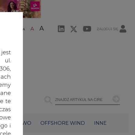
A
A
ZALOGUJ SIĘ
ŚĆ TEKSTU
A
jest
 ul.
306,
ach
żemy
dane
e te
czas
owe
ŁOWNICTWO
OFFSHORE WIND
INNE
go i
cele