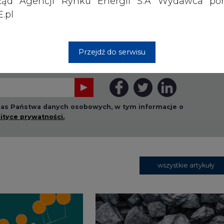
ząd Agencji Rynku Energii S.A Wydawca por
.pl
Przejdź do serwisu
rzymywanie treści marketingowych w postaci newslettera
 siedzibą w Warszawie.
 nas Państwa danych osobowych, w tym informacje o
lityce prywatności.
wszystkie artykuły