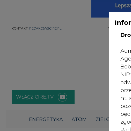
Info
WYDAWCA PO
KONTAKT:
REDAKCJA@CIRE.PL
Dro
Adm
Age
Bob
NI
odw
prz
WŁĄCZ CIRE.TV
nt.
poz
bę
ENERGETYKA
ATOM
ZIELONA GO
zgo
Rad