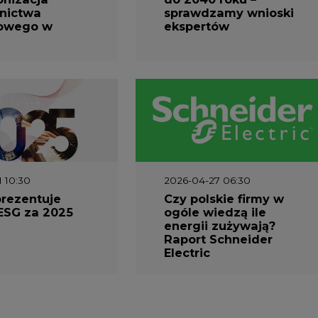
nictwa
sprawdzamy wnioski
owego w
ekspertów
1 10:30
2026-04-27 06:30
prezentuje
Czy polskie firmy w
ESG za 2025
ogóle wiedzą ile
energii zużywają?
Raport Schneider
Electric