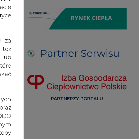
acje
yce
h za
 też
Partner Serwisu
 lub
tóre
skać
nych
PARTNERZY PORTALU
oraz
RODO
anym
zeby