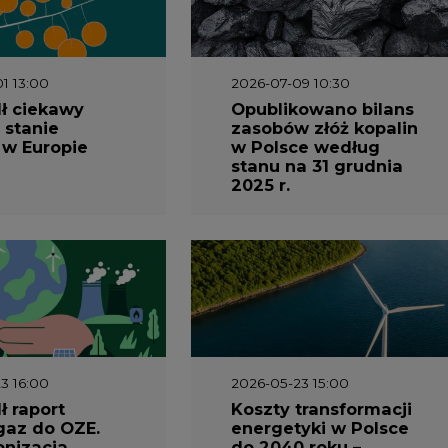
1 13:00
2026-07-09 10:30
ł ciekawy
Opublikowano bilans
 stanie
zasobów złóż kopalin
 w Europie
w Polsce według
stanu na 31 grudnia
2025 r.
3 16:00
2026-05-23 15:00
 raport
Koszty transformacji
gaz do OZE.
energetyki w Polsce
nizacja
do 2040 roku –