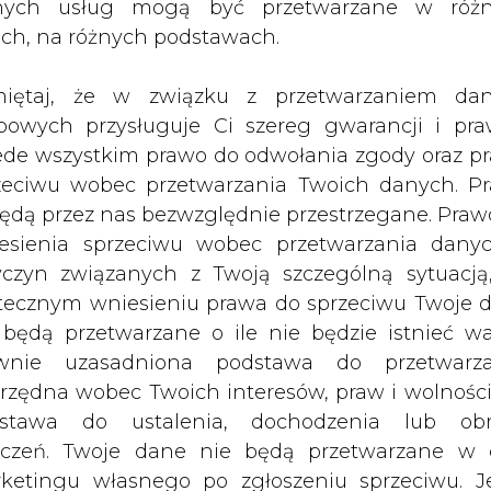
cznością dostosowania naszego prawa do uni
nych usług mogą być przetwarzane w róż
a ma dostać wsparcie, ponieważ technologia t
ach, na różnych podstawach.
i, może pozwalać na oszczędności paliwa rzęd
enia emisji zanieczyszczeń do atmosfery. Według r
iętaj, że w związku z przetwarzaniem da
m większe jest bezpieczeństwo energetyczne kra
bowych przysługuje Ci szereg gwarancji i pra
ede wszystkim prawo do odwołania zgody oraz p
kie przedsiębiorstwa energetyczne sprzedające 
zeciwu wobec przetwarzania Twoich danych. P
 świadectwa jego pochodzenia z kogeneracji 
będą przez nas bezwzględnie przestrzegane. Praw
enia będą mogły trafić na rynek giełdowy.
esienia sprzeciwu wobec przetwarzania dany
yczyn związanych z Twoją szczególną sytuacją
przedawanej energii będzie musiał mieć świade
tecznym wniesieniu prawa do sprzeciwu Twoje 
zostanie on podany przez ministra gospodar
 będą przetwarzane o ile nie będzie istnieć w
projekt zakłada, że odsetek ten będzie stopn
wnie uzasadniona podstawa do przetwarza
2011 r. Resort gospodarki chce, aby nowe przepisy
rzędna wobec Twoich interesów, praw i wolności
stawa do ustalenia, dochodzenia lub ob
zczeń. Twoje dane nie będą przetwarzane w 
Artykuł powstał bez wsparcia narzędzi sztucznej
ketingu własnego po zgłoszeniu sprzeciwu. Je
inteligencji. Wydawca portalu CIRE zgadza się na włącz