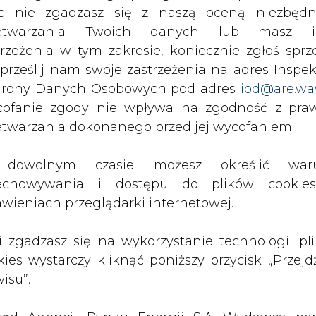
publikacji do szkoleń treningowych LLM.
c nie zgadzasz się z naszą oceną niezbędn
zetwarzania Twoich danych lub masz i
trzeżenia w tym zakresie, koniecznie zgłoś sprz
 prześlij nam swoje zastrzeżenia na adres Inspek
rony Danych Osobowych pod adres
iod@are.wa
ofanie zgody nie wpływa na zgodność z pr
PODPIS
etwarzania dokonanego przed jej wycofaniem.
dowolnym czasie możesz określić waru
Przesłanie komentarza oznacza akceptację zasad korzystania
z portalu cire.pl
echowywania i dostępu do plików cooki
awieniach przeglądarki internetowej.
wyślij
li zgadzasz się na wykorzystanie technologii pl
kies wystarczy kliknąć poniższy przycisk „Przejd
isu”.