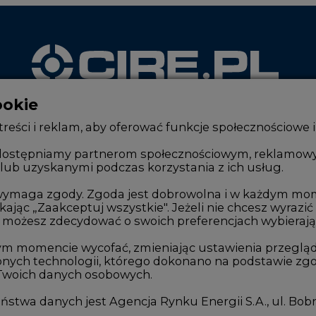
ookie
WYDAWCA PORTALU
reści i reklam, aby oferować funkcje społecznościowe i
, udostępniamy partnerom społecznościowym, reklamow
lub uzyskanymi podczas korzystania z ich usług.
Zmiany kadrowe na rynku
Innowacje 
Studio CIRE
Telekomuni
e wymaga zgody. Zgoda jest dobrowolna i w każdym mo
kając „Zaakceptuj wszystkie". Jeżeli nie chcesz wyrazić
Rozmowy o energetyce
Handel em
możesz zdecydować o swoich preferencjach wybierając je
Gospodarka
Wodór
ym momencie wycofać, zmieniając ustawienia przegląd
nych technologii, którego dokonano na podstawie zgod
Geopolityka
Górnictwo
 Twoich danych osobowych.
LTE450
Zmiany kl
stwa danych jest Agencja Rynku Energii S.A., ul. Bob
we