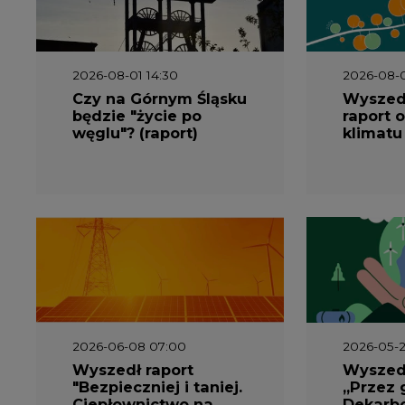
2026-08-01 14:30
2026-08-0
Czy na Górnym Śląsku
Wyszed
będzie "życie po
raport o
węglu"? (raport)
klimatu
2026-06-08 07:00
2026-05-2
Wyszedł raport
Wyszedł
"Bezpieczniej i taniej.
„Przez 
Ciepłownictwo na
Dekarbo