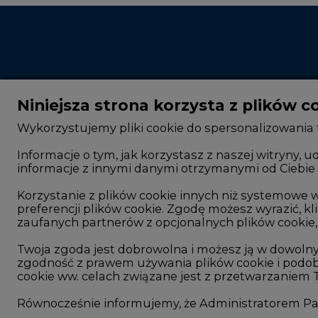
Niniejsza strona korzysta z plików c
Wykorzystujemy pliki cookie do spersonalizowania t
Informacje o tym, jak korzystasz z naszej witryny
informacje z innymi danymi otrzymanymi od Ciebie 
CIRE - kim jesteśmy
Rok 2025 na CIRE
Reklamuj się na CIRE
Rok 2024 na CIRE
Korzystanie z plików cookie innych niż systemow
preferencji plików cookie. Zgodę możesz wyrazić, kli
Patronat medialny CIRE
Rok 2023 na CIRE
zaufanych partnerów z opcjonalnych plików cookie, 
ARE - wydawca portalu CIRE
Rok 2022 na CIRE
Twoja zgoda jest dobrowolna i możesz ją w dowoln
zgodność z prawem używania plików cookie i podob
Zasady korzystania z portalu
RODO
cookie ww. celach związane jest z przetwarzaniem
Kontakt
Raporty branżowe
Równocześnie informujemy, że Administratorem Pań
Komentarze rynko