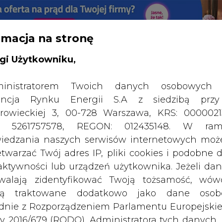
rmacja na stronę
RTALU:
WIELKO
WYSOKI KONTRAST
gi Użytkowniku,
inistratorem Twoich danych osobowych 
ncja Rynku Energii S.A z siedzibą przy
rowieckiej 3, 00-728 Warszawa, KRS: 0000021
P: 5261757578, REGON: 012435148. W ram
iedzania naszych serwisów internetowych mo
etwarzać Twój adres IP, pliki cookies i podobne 
 aktywności lub urządzeń użytkownika. Jeżeli dan
walają zidentyfikować Twoją tożsamość, wów
dą traktowane dodatkowo jako dane osob
SPODARKA
ZMIANY KADROWE NA RYNKU
CIEP
dnie z Rozporządzeniem Parlamentu Europejskie
y 2016/679 (RODO). Administratora tych danych, 