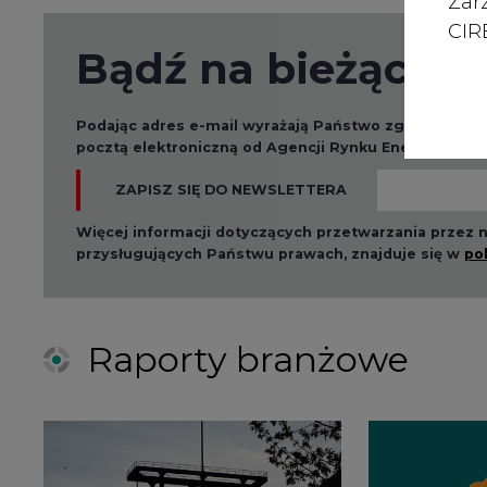
Zar
CIRE
Bądź na bieżąco
Podając adres e-mail wyrażają Państwo zgodę na ot
pocztą elektroniczną od Agencji Rynku Energii S.A z
ZAPISZ SIĘ DO NEWSLETTERA
Więcej informacji dotyczących przetwarzania przez
przysługujących Państwu prawach, znajduje się w
po
Raporty branżowe