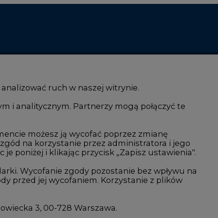
 analizować ruch w naszej witrynie.
ym i analitycznym. Partnerzy mogą połączyć te
i AI
Atom
kacja i IT
Fotowoltaika
mencie możesz ją wycofać poprzez zmianę
 zgód na korzystanie przez administratora i jego
isjami CO2
Offshore wind
 poniżej i klikając przycisk „Zapisz ustawienia".
Magazyny energii
arki. Wycofanie zgody pozostanie bez wpływu na
y przed jej wycofaniem. Korzystanie z plików
Zielone samorządy
imatyczne
Zielona gospodarka
rowiecka 3, 00-728 Warszawa.