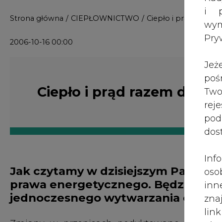
i p
Strona główna
/
CIEPŁOWNICTWO
/
Ciepło i prąd razem 
wy
Pry
2006-10-16 00:00
Jeż
poś
Ciepło i prąd razem dosta
Two
rej
pod
dos
Inf
Jak czytamy w dzisiejszym Parkiecie
oso
prawa energetycznego. Będzie ona d
inn
jednoczesnego wytwarzania ciepła i
zna
lin