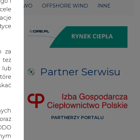
acje
yce
h za
 też
 lub
Partner Serwisu
tóre
skać
nych
PARTNERZY PORTALU
oraz
RODO
anym
zeby