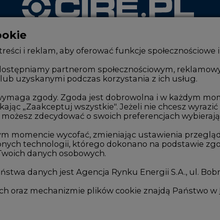
ookie
WYDAWCA PORTALU
reści i reklam, aby oferować funkcje społecznościowe i
, udostępniamy partnerom społecznościowym, reklamow
lub uzyskanymi podczas korzystania z ich usług.
Zmiany kadrowe na rynku
Innowacje 
Studio CIRE
Telekomuni
e wymaga zgody. Zgoda jest dobrowolna i w każdym mo
kając „Zaakceptuj wszystkie". Jeżeli nie chcesz wyrazić
Rozmowy o energetyce
Handel em
możesz zdecydować o swoich preferencjach wybierając je
Gospodarka
Wodór
ym momencie wycofać, zmieniając ustawienia przegląd
nych technologii, którego dokonano na podstawie zgod
Geopolityka
Górnictwo
 Twoich danych osobowych.
LTE450
Zmiany kl
stwa danych jest Agencja Rynku Energii S.A., ul. Bob
we
ych oraz mechanizmie plików cookie znajdą Państwo w
I