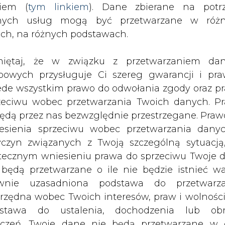
o przekazało Radpecowi wartą ponad 100 mili
nych usług mogą być przetwarzane w róż
z argumentów za przekazaniem tego majątku sp
ach, na różnych podstawach.
iało w konsekwencji ułatwić jej pozyskiwanie śro
iętaj, że w związku z przetwarzaniem da
bowych przysługuje Ci szereg gwarancji i pra
 kolejny kredy znów musi w ramach zabezpiecz
ede wszystkim prawo do odwołania zgody oraz p
j sesji Rady Miejskiej część radnych była przec
zeciwu wobec przetwarzania Twoich danych. P
e w końcu samo miasto stanie się niewiarygodne
będą przez nas bezwzględnie przestrzegane. Praw
 dla Radpecu. Dzięki temu spółka zaciągnie s
esienia sprzeciwu wobec przetwarzania dany
e w formie dotacji z Unii Europejskiej. Te środki 
yczyn związanych z Twoją szczególną sytuacją
 trzech kotłów.
tecznym wniesieniu prawa do sprzeciwu Twoje 
 będą przetwarzane o ile nie będzie istnieć w
Artykuł powstał bez wsparcia narzędzi sztucznej
wnie uzasadniona podstawa do przetwarza
inteligencji. Wydawca portalu CIRE zgadza się na włącz
publikacji do szkoleń treningowych LLM.
rzędna wobec Twoich interesów, praw i wolności
stawa do ustalenia, dochodzenia lub ob
zczeń. Twoje dane nie będą przetwarzane w 
ketingu własnego po zgłoszeniu sprzeciwu. Je