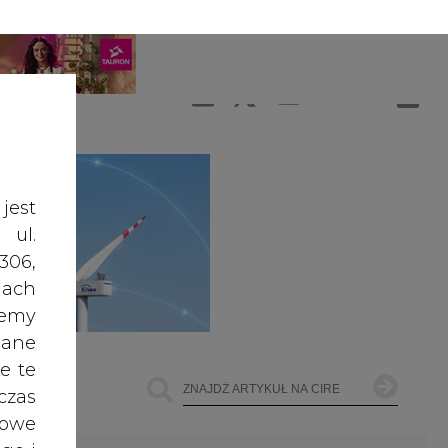
A
A
ZALOGUJ SIĘ
ŚĆ TEKSTU
A
jest
 ul.
306,
ach
żemy
dane
e te
czas
owe
go i
ŁOWNICTWO
OFFSHORE WIND
INNE
cele