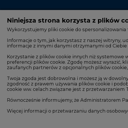
Niniejsza strona korzysta z plików c
Wykorzystujemy pliki cookie do spersonalizowania t
Informacje o tym, jak korzystasz z naszej witryny
informacje z innymi danymi otrzymanymi od Ciebie 
CIRE - kim jesteśmy
Rok 2025 na CIRE
Reklamuj się na CIRE
Rok 2024 na CIRE
Korzystanie z plików cookie innych niż systemow
preferencji plików cookie. Zgodę możesz wyrazić, kli
Patronat medialny CIRE
Rok 2023 na CIRE
zaufanych partnerów z opcjonalnych plików cookie, 
ARE - wydawca portalu CIRE
Rok 2022 na CIRE
Twoja zgoda jest dobrowolna i możesz ją w dowoln
zgodność z prawem używania plików cookie i podob
Zasady korzystania z portalu
RODO
cookie ww. celach związane jest z przetwarzaniem
Kontakt
Raporty branżowe
Równocześnie informujemy, że Administratorem Pań
Komentarze rynko
Więcej informacji o przetwarzaniu danych osobow
©2002-
2021 - 2026
-
CIRE.PL
-
CENTRUM INFORMACJI O RYNKU ENERGI