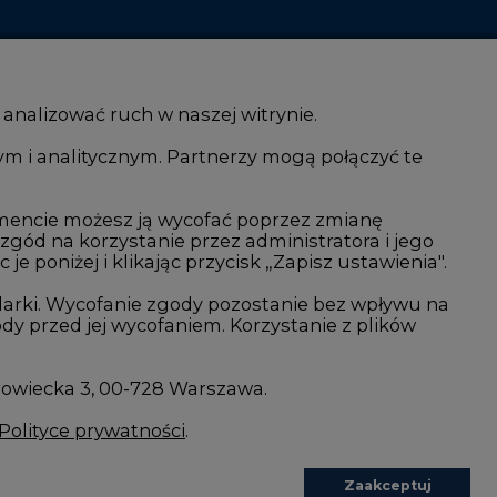
 analizować ruch w naszej witrynie.
ym i analitycznym. Partnerzy mogą połączyć te
i AI
Atom
kacja i IT
Fotowoltaika
mencie możesz ją wycofać poprzez zmianę
 zgód na korzystanie przez administratora i jego
isjami CO2
Offshore wind
 poniżej i klikając przycisk „Zapisz ustawienia".
Magazyny energii
arki. Wycofanie zgody pozostanie bez wpływu na
y przed jej wycofaniem. Korzystanie z plików
Zielone samorządy
imatyczne
Zielona gospodarka
rowiecka 3, 00-728 Warszawa.
Polityce prywatności
.
Zaakceptuj
wszystkie
REDAKCJA@CIRE.PL
REKLAMA@CIRE.PL