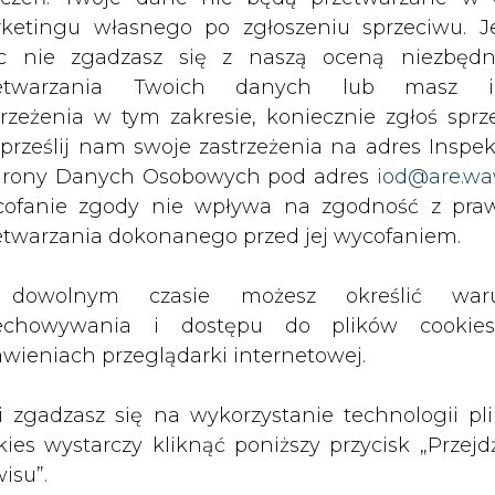
c nie zgadzasz się z naszą oceną niezbędn
zetwarzania Twoich danych lub masz i
PODPIS
trzeżenia w tym zakresie, koniecznie zgłoś sprz
 prześlij nam swoje zastrzeżenia na adres Inspek
rony Danych Osobowych pod adres
iod@are.wa
Przesłanie komentarza oznacza akceptację zasad korzystania
z portalu cire.pl
ofanie zgody nie wpływa na zgodność z pr
wyślij
etwarzania dokonanego przed jej wycofaniem.
dowolnym czasie możesz określić waru
echowywania i dostępu do plików cooki
awieniach przeglądarki internetowej.
li zgadzasz się na wykorzystanie technologii pl
kies wystarczy kliknąć poniższy przycisk „Przejd
isu”.