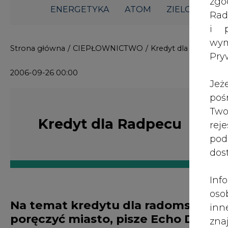
i p
wy
Strona główna
/
CIEPŁOWNICTWO
/
Kredyt dla Radpecu
Pry
2006-09-26 00:00
Jeż
poś
Two
Kredyt dla Radpecu
rej
pod
dos
Inf
oso
Na temat kredytu dla radomskiego 
inn
poręczyć miasto, pisze Echo Dnia.
zna
lin