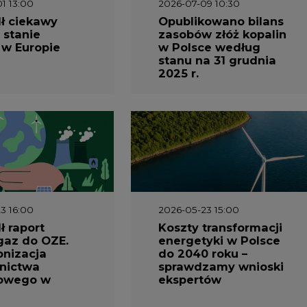
 stanie
zasobów złóż kopalin
 w Europie
w Polsce według
stanu na 31 grudnia
2025 r.
3 16:00
2026-05-23 15:00
 raport
Koszty transformacji
gaz do OZE.
energetyki w Polsce
nizacja
do 2040 roku –
nictwa
sprawdzamy wnioski
owego w
ekspertów