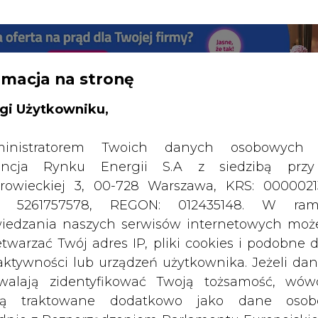
RTALU:
WIELKO
WYSOKI KONTRAST
rmacja na stronę
gi Użytkowniku,
inistratorem Twoich danych osobowych 
ncja Rynku Energii S.A z siedzibą przy
rowieckiej 3, 00-728 Warszawa, KRS: 0000021
P: 5261757578, REGON: 012435148. W ram
iedzania naszych serwisów internetowych mo
etwarzać Twój adres IP, pliki cookies i podobne 
 aktywności lub urządzeń użytkownika. Jeżeli dan
walają zidentyfikować Twoją tożsamość, wów
dą traktowane dodatkowo jako dane osob
dnie z Rozporządzeniem Parlamentu Europejskie
SPODARKA
ZMIANY KADROWE NA RYNKU
CIEP
y 2016/679 (RODO). Administratora tych danych, 