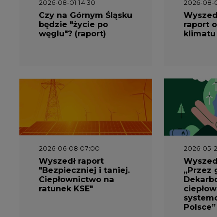
będzie "życie po
raport o
węglu"? (raport)
klimatu
2026-06-08 07:00
2026-05-2
Wyszedł raport
Wyszedł
"Bezpieczniej i taniej.
„Przez 
Ciepłownictwo na
Dekarbo
ratunek KSE"
ciepłow
system
Polsce”