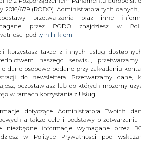
odstawy przetwarzania oraz inne inform
magane przez RODO znajdziesz w Polit
watności pod
tym linkiem.
drukuj
skomentuj
udostępnij
:
eli korzystasz także z innych usług dostępnyc
rednictwem naszego serwisu, przetwarzamy
je dane osobowe podane przy zakładaniu konta
estracji do newslettera. Przetwarzamy dane, k
ajesz, pozostawiasz lub do których możemy uzy
tęp w ramach korzystania z Usług.
ormacje dotyczące Administratora Twoich da
bowych a także cele i podstawy przetwarzania 
Radpecu, który po raz kolejny musi
e niezbędne informacje wymagane przez 
jdziesz w Polityce Prywatności pod wskaz
kiem (
tym linkiem
). Dane zbierane na potr