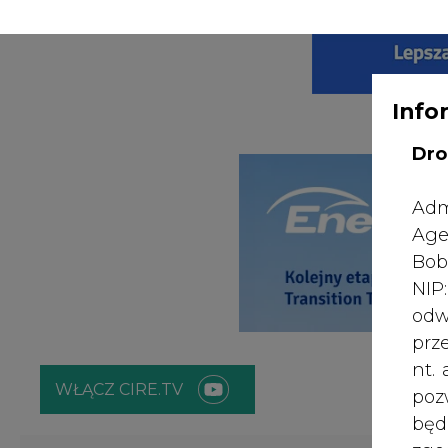
WYDAWCA PO
KONTAKT:
REDAKCJA@CIRE.PL
Info
Dro
Adm
Age
Bob
NI
odw
prz
nt.
WŁĄCZ CIRE.TV
poz
bę
zgo
ENERGETYKA
ATOM
ZIELONA GO
Rad