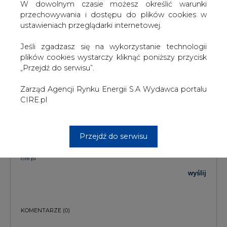
W dowolnym czasie możesz określić warunki
przechowywania i dostępu do plików cookies w
ustawieniach przeglądarki internetowej.
Jeśli zgadzasz się na wykorzystanie technologii
plików cookies wystarczy kliknąć poniższy przycisk
„Przejdź do serwisu”.
PODPIS
Zarząd Agencji Rynku Energii S.A Wydawca portalu
CIRE.pl
Przesłanie komentarza oznacza akceptację zasad korzystania z portalu
cire.pl
wyślij
Przejdź do serwisu
KOMENTARZE
(0)