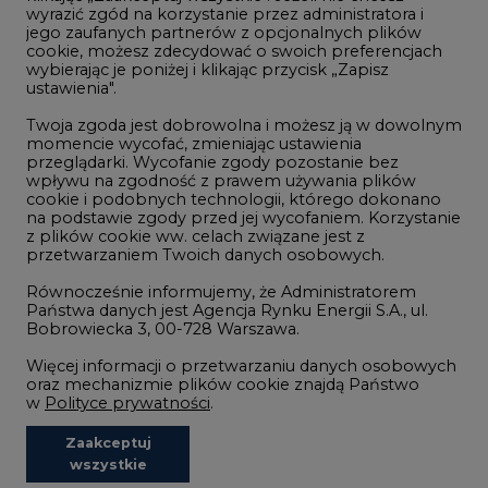
wyrazić zgód na korzystanie przez administratora i
Wodór
jego zaufanych partnerów z opcjonalnych plików
cookie, możesz zdecydować o swoich preferencjach
Górnictwo
wybierając je poniżej i klikając przycisk „Zapisz
ustawienia".
Zmiany klimatyczne
Twoja zgoda jest dobrowolna i możesz ją w dowolnym
momencie wycofać, zmieniając ustawienia
przeglądarki. Wycofanie zgody pozostanie bez
Atom
wpływu na zgodność z prawem używania plików
Fotowoltaika
cookie i podobnych technologii, którego dokonano
na podstawie zgody przed jej wycofaniem. Korzystanie
Offshore wind
z plików cookie ww. celach związane jest z
przetwarzaniem Twoich danych osobowych.
Magazyny energii
Równocześnie informujemy, że Administratorem
Zielone samorządy
Państwa danych jest Agencja Rynku Energii S.A., ul.
Bobrowiecka 3, 00-728 Warszawa.
Zielona gospodarka
Więcej informacji o przetwarzaniu danych osobowych
oraz mechanizmie plików cookie znajdą Państwo
w
Polityce prywatności
.
Zaakceptuj
©2002-
2021 - 2026
-
CIRE.PL
Centrum Informacji o Rynku Energii
wszystkie
REDAKCJA@CIRE.PL
REKLAMA@CIRE.PL