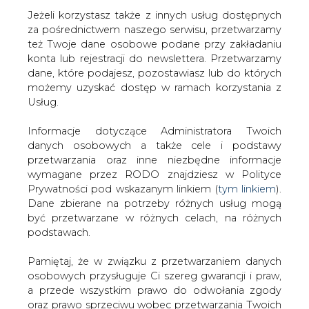
Strona główna
/
CIEPŁOWNICTWO
/
IOS dla ZEC Łódź
Jeżeli korzystasz także z innych usług dostępnych
za 38 mln
za pośrednictwem naszego serwisu, przetwarzamy
też Twoje dane osobowe podane przy zakładaniu
2006-04-28 00:00
konta lub rejestracji do newslettera. Przetwarzamy
drukuj
dane, które podajesz, pozostawiasz lub do których
skomentuj
możemy uzyskać dostęp w ramach korzystania z
Usług.
udostępnij
:
Informacje dotyczące Administratora Twoich
danych osobowych a także cele i podstawy
IOS dla ZEC Łódź za 38 mln
przetwarzania oraz inne niezbędne informacje
wymagane przez RODO znajdziesz w Polityce
Prywatności pod wskazanym linkiem (
tym linkiem
).
Dane zbierane na potrzeby różnych usług mogą
być przetwarzane w różnych celach, na różnych
podstawach.
Zespół Elektrociepłowni Łódź S.A.
Pamiętaj, że w związku z przetwarzaniem danych
osobowych przysługuje Ci szereg gwarancji i praw,
podpisał umowę, której przedmiotem
a przede wszystkim prawo do odwołania zgody
jest budowa pod klucz Instalacji
oraz prawo sprzeciwu wobec przetwarzania Twoich
Odsiarczania Spalin dla kotłów K2 i K3 w