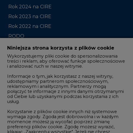
Rok 2022 na CIRE
RODO
Raporty branżowe
Komentarze rynkowe
Zmiany kadrowe na rynku
Niniejsza strona korzysta z plików cookie
Wykorzystujemy pliki cookie do spersonalizowania
Studio CIRE
treści i reklam, aby oferować funkcje społecznościowe
i analizować ruch w naszej witrynie.
Rozmowy o energetyce
Informacje o tym, jak korzystasz z naszej witryny,
Gospodarka
udostępniamy partnerom społecznościowym,
reklamowym i analitycznym. Partnerzy mogą
Geopolityka
połączyć te informacje z innymi danymi otrzymanymi
LTE450
od Ciebie lub uzyskanymi podczas korzystania z ich
usług.
Korzystanie z plików cookie innych niż systemowe
Innowacje i AI
wymaga zgody. Zgoda jest dobrowolna i w każdym
momencie możesz ją wycofać poprzez zmianę
Telekomunikacja i IT
preferencji plików cookie. Zgodę możesz wyrazić,
klikając „Zaakceptuj wszystkie". Jeżeli nie chcesz
Handel emisjami CO2