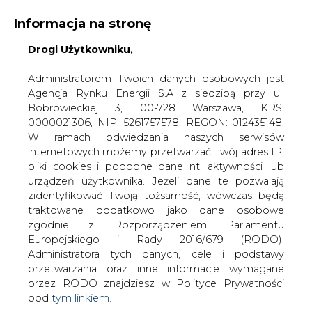
WYDAWCA PORTALU:
Informacja na stronę
A
A
A
Drogi Użytkowniku,
WIELKOŚĆ TEKSTU
WYSOKI KONTRAST
ZALOGUJ SIĘ
Administratorem Twoich danych osobowych jest
Agencja Rynku Energii S.A z siedzibą przy ul.
Bobrowieckiej 3, 00-728 Warszawa, KRS:
0000021306, NIP: 5261757578, REGON: 012435148.
W ramach odwiedzania naszych serwisów
internetowych możemy przetwarzać Twój adres IP,
pliki cookies i podobne dane nt. aktywności lub
urządzeń użytkownika. Jeżeli dane te pozwalają
zidentyfikować Twoją tożsamość, wówczas będą
traktowane dodatkowo jako dane osobowe
zgodnie z Rozporządzeniem Parlamentu
Europejskiego i Rady 2016/679 (RODO).
WŁĄCZ CIRE.TV
Administratora tych danych, cele i podstawy
przetwarzania oraz inne informacje wymagane
przez RODO znajdziesz w Polityce Prywatności
pod
tym linkiem.