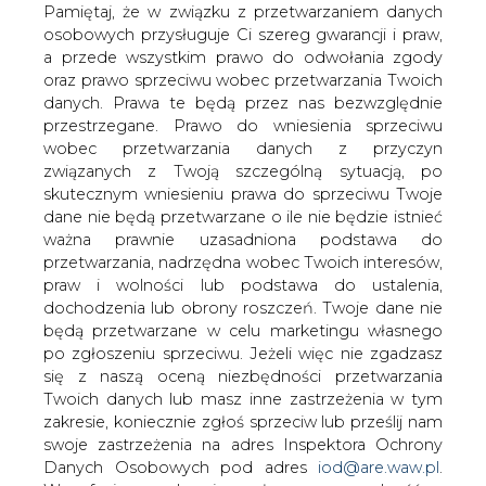
danych. Prawa te będą przez nas bezwzględnie
Stołeczne Przedsiębiorstwo Energetyki Cieplnej (SPEC),
przestrzegane. Prawo do wniesienia sprzeciwu
właściciel największego systemu ciepłowniczego w
wobec przetwarzania danych z przyczyn
Polsce, a według Pawła Skowrońskiego, prezesa
związanych z Twoją szczególną sytuacją, po
miejskiej spółki, nawet w UE, próbuje przejmować inne
skutecznym wniesieniu prawa do sprzeciwu Twoje
firmy z branży.
dane nie będą przetwarzane o ile nie będzie istnieć
ważna prawnie uzasadniona podstawa do
— Jeszcze nie skończyliśmy prac nad strategią, ale mamy
przetwarzania, nadrzędna wobec Twoich interesów,
wstępną zgodę właściciela na rozszerzenie działalności
praw i wolności lub podstawa do ustalenia,
poza Warszawę. Dzięki temu mogliśmy wystartować w
dochodzenia lub obrony roszczeń. Twoje dane nie
dwóch przetargach prywatyzacyjnych. Na razie stawiamy
będą przetwarzane w celu marketingu własnego
pierwsze kroki w Legnicy i Łańcucie — mówi Paweł
po zgłoszeniu sprzeciwu. Jeżeli więc nie zgadzasz
Skowroński.
się z naszą oceną niezbędności przetwarzania
Twoich danych lub masz inne zastrzeżenia w tym
Najwięksi już sprzedani
zakresie, koniecznie zgłoś sprzeciw lub prześlij nam
swoje zastrzeżenia na adres Inspektora Ochrony
Warszawski dystrybutor ciepła spróbuje też sił w
Danych Osobowych pod adres
iod@are.waw.pl
.
przetargu na 37 proc. akcji Energetyki Cieplnej
Wycofanie zgody nie wpływa na zgodność z
Opolszczyzny (ECO). Udziały chcą sprzedać gminy z
prawem przetwarzania dokonanego przed jej
okolic Opola. Strategiczny pakiet wciąż jest kontrolowany
wycofaniem.
przez miasto.