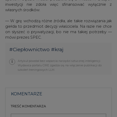
— W grę wchodzą różne źródła, ale takie rozwiązania jak
giełda to przedmiot decyzji właściciela. Na razie nie chce
on słyszeć o prywatyzacji, bo nie ma takiej potrzeby —
mówi prezes SPEC.
#
Ciepłownictwo
#
kraj
Artykuł powstał bez wsparcia narzędzi sztucznej inteligencji.
Wydawca portalu CIRE zgadza się na włączenie publikacji do
szkoleń treningowych LLM.
KOMENTARZE
TREŚĆ KOMENTARZA