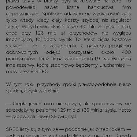
taryfę. W tych warunkach nasze 30 mln zł zysku netto,
choć przy 1,26 mld zł przychodów nie wygląda
imponująco, to dobry wynik. To efekt cięcia kosztów
stałych — m. in. zatrudnienia. Z naszego programu
dobrowolnych odejść skorzystało około 400
pracowników. Teraz firma zatrudnia ich 1,9 tys. Wciąż są
inne rezerwy, które stopniowo będziemy uruchamiać —
mówi prezes SPEC.
W tym roku przychody spółki prawdopodobnie nieco
spadną, a zysk wzrośnie.
— Ciepła jesień nam nie sprzyja, ale spodziewamy się
sprzedaży na poziomie 1,25 mld zł i 35 mln zł zysku netto
— zapowiada Paweł Skowroński.
SPEC liczy się z tym, że — podobnie jak przed rokiem —
zyskiem będzie musiał podzielić się z miastem. Dużych
inwestycji nie zdoła więc sfinansować wyłącznie z
własnych środków.