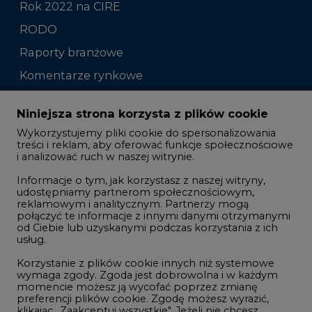
Komentarze rynkowe
Zmiany kadrowe na rynku
Niniejsza strona korzysta z plików cookie
Wykorzystujemy pliki cookie do spersonalizowania
Studio CIRE
treści i reklam, aby oferować funkcje społecznościowe
i analizować ruch w naszej witrynie.
Rozmowy o energetyce
Informacje o tym, jak korzystasz z naszej witryny,
Gospodarka
udostępniamy partnerom społecznościowym,
reklamowym i analitycznym. Partnerzy mogą
Geopolityka
połączyć te informacje z innymi danymi otrzymanymi
LTE450
od Ciebie lub uzyskanymi podczas korzystania z ich
usług.
Korzystanie z plików cookie innych niż systemowe
Innowacje i AI
wymaga zgody. Zgoda jest dobrowolna i w każdym
momencie możesz ją wycofać poprzez zmianę
Telekomunikacja i IT
preferencji plików cookie. Zgodę możesz wyrazić,
klikając „Zaakceptuj wszystkie". Jeżeli nie chcesz
Handel emisjami CO2
wyrazić zgód na korzystanie przez administratora i
Wodór
jego zaufanych partnerów z opcjonalnych plików
cookie, możesz zdecydować o swoich preferencjach
Górnictwo
wybierając je poniżej i klikając przycisk „Zapisz