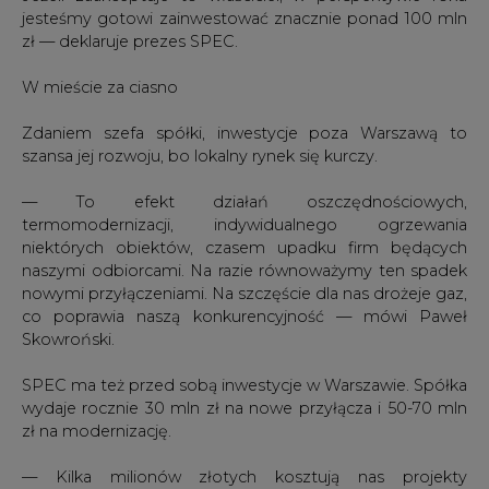
W mieście za ciasno
Zdaniem szefa spółki, inwestycje poza Warszawą to
szansa jej rozwoju, bo lokalny rynek się kurczy.
— To efekt działań oszczędnościowych,
termomodernizacji, indywidualnego ogrzewania
niektórych obiektów, czasem upadku firm będących
naszymi odbiorcami. Na razie równoważymy ten spadek
nowymi przyłączeniami. Na szczęście dla nas drożeje gaz,
co poprawia naszą konkurencyjność — mówi Paweł
Skowroński.
SPEC ma też przed sobą inwestycje w Warszawie. Spółka
wydaje rocznie 30 mln zł na nowe przyłącza i 50-70 mln
zł na modernizację.
— Kilka milionów złotych kosztują nas projekty
informatyczne, m.in. tzw. GIS, czyli system informacji
przestrzennej. Wdrażamy także zdalny odczyt liczników
ciepła, co pozwoli zaoszczędzić do 3 mln zł rocznie —
wyjaśnia prezes SPEC.