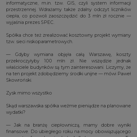
Spółka chce też zrealizować kosztowny projekt wymiany
tzw. sieci niskoparametrowych.
— Gdyby wymiana objęła całą Warszawę, koszty
przekroczyłyby 100 mln zł. Nie wszędzie jednak
właściciele budynków są tym zainteresowani. Liczymy, że
na ten projekt zdobędziemy środki unijne — mówi Paweł
Skowroński.
Zysk mimo wszystko
Skąd warszawska spółka weźmie pieniądze na planowane
wydatki?
— Jak na branżę ciepłowniczą, mamy dobre wyniki
finansowe. Do ubiegłego roku na mocy obowiązującego
prawa taryfy w branży były kalkulowane na zero. To
powodowało nawet liczne bankructwa firm
ciepłowniczych. Spółkom udawało się wypracować zysk
tylko wtedy, kiedy cięły koszty szybciej niż regulator