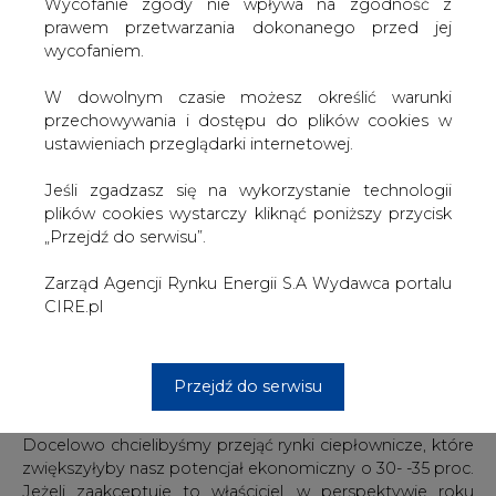
W dowolnym czasie możesz określić warunki
— Możemy współpracować z miastem również jako
przechowywania i dostępu do plików cookies w
mniejszościowi akcjonariusze ECO. To interesująca firma,
ustawieniach przeglądarki internetowej.
która choć nie jest sprywatyzowana, szuka możliwości
inwestycyjnych w innych regionach w kraju i jest bardzo
Jeśli zgadzasz się na wykorzystanie technologii
skuteczna. Kontroluje systemy ciepłownicze w
plików cookies wystarczy kliknąć poniższy przycisk
Lubuskiem, ma też aktywa w Pruszczu Gdańskim —
„Przejdź do serwisu”.
wylicza Paweł Skowroński.
Zarząd Agencji Rynku Energii S.A Wydawca portalu
Jakie firmy znajdą się w przyszłości na celowniku SPEC?
CIRE.pl
— Najwięksi są już sprywatyzowani, ale można jeszcze
przejąć wiele spółek ciepłowniczych w środkowej i
Przejdź do serwisu
wschodniej Polsce. Nadal komunalne lub państwowe są
m.in. spółki w Olsztynie, Białymstoku, Kielcach i Radomiu.
Docelowo chcielibyśmy przejąć rynki ciepłownicze, które
zwiększyłyby nasz potencjał ekonomiczny o 30- -35 proc.
Jeżeli zaakceptuje to właściciel, w perspektywie roku
jesteśmy gotowi zainwestować znacznie ponad 100 mln
zł — deklaruje prezes SPEC.