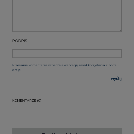
PODPIS
Przesłanie komentarza oznacza akceptację zasad korzystania z portalu
cire.pl
wyślij
KOMENTARZE
(0)
Bądź na bieżąco
Podając adres e-mail wyrażają Państwo zgodę
na otrzymywanie treści marketingowych w
postaci newslettera pocztą elektroniczną od