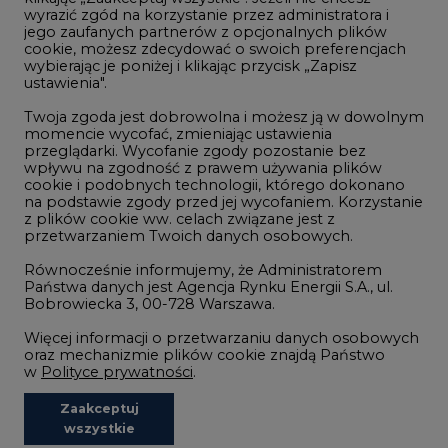
ustawienia".
Zmiany klimatyczne
Twoja zgoda jest dobrowolna i możesz ją w dowolnym
momencie wycofać, zmieniając ustawienia
przeglądarki. Wycofanie zgody pozostanie bez
Atom
wpływu na zgodność z prawem używania plików
Fotowoltaika
cookie i podobnych technologii, którego dokonano
na podstawie zgody przed jej wycofaniem. Korzystanie
Offshore wind
z plików cookie ww. celach związane jest z
przetwarzaniem Twoich danych osobowych.
Magazyny energii
Równocześnie informujemy, że Administratorem
Zielone samorządy
Państwa danych jest Agencja Rynku Energii S.A., ul.
Bobrowiecka 3, 00-728 Warszawa.
Zielona gospodarka
Więcej informacji o przetwarzaniu danych osobowych
oraz mechanizmie plików cookie znajdą Państwo
w
Polityce prywatności
.
Zaakceptuj
©2002-
2021 - 2026
-
CIRE.PL
Centrum Informacji o Rynku Energii
wszystkie
REDAKCJA@CIRE.PL
REKLAMA@CIRE.PL
Niezbędne pliki cookies
Funkcjonalne pliki cookies