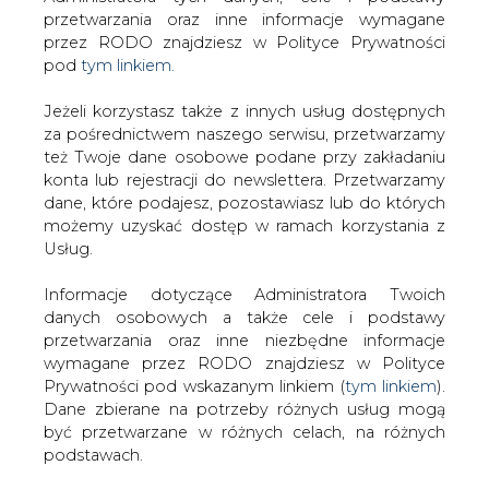
Strona główna
/
CIEPŁOWNICTWO
/
SPEC zamierza
Jeżeli korzystasz także z innych usług dostępnych
wydać 100 mln zł
za pośrednictwem naszego serwisu, przetwarzamy
też Twoje dane osobowe podane przy zakładaniu
2005-11-18 00:00
konta lub rejestracji do newslettera. Przetwarzamy
drukuj
dane, które podajesz, pozostawiasz lub do których
skomentuj
możemy uzyskać dostęp w ramach korzystania z
Usług.
udostępnij
:
Informacje dotyczące Administratora Twoich
danych osobowych a także cele i podstawy
SPEC zamierza wydać 100 mln zł
przetwarzania oraz inne niezbędne informacje
wymagane przez RODO znajdziesz w Polityce
Prywatności pod wskazanym linkiem (
tym linkiem
).
Dane zbierane na potrzeby różnych usług mogą
być przetwarzane w różnych celach, na różnych
podstawach.
SPEC chce wydać na przejęcia w branży
Pamiętaj, że w związku z przetwarzaniem danych
osobowych przysługuje Ci szereg gwarancji i praw,
ciepłowniczej ponad 100 mln zł. Sam na
a przede wszystkim prawo do odwołania zgody
razie nie szykuje się na sprzedaż.
oraz prawo sprzeciwu wobec przetwarzania Twoich
Giełda? Może kiedyś.