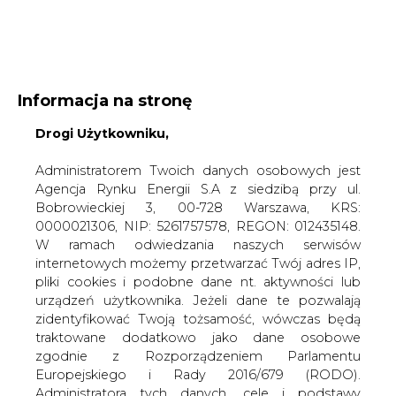
WYDAWCA PORTALU:
Informacja na stronę
A
A
A
Drogi Użytkowniku,
WIELKOŚĆ TEKSTU
WYSOKI KONTRAST
ZALOGUJ SIĘ
Administratorem Twoich danych osobowych jest
Agencja Rynku Energii S.A z siedzibą przy ul.
Bobrowieckiej 3, 00-728 Warszawa, KRS:
0000021306, NIP: 5261757578, REGON: 012435148.
W ramach odwiedzania naszych serwisów
internetowych możemy przetwarzać Twój adres IP,
pliki cookies i podobne dane nt. aktywności lub
urządzeń użytkownika. Jeżeli dane te pozwalają
zidentyfikować Twoją tożsamość, wówczas będą
traktowane dodatkowo jako dane osobowe
zgodnie z Rozporządzeniem Parlamentu
Europejskiego i Rady 2016/679 (RODO).
WŁĄCZ CIRE.TV
Administratora tych danych, cele i podstawy
przetwarzania oraz inne informacje wymagane
przez RODO znajdziesz w Polityce Prywatności
pod
tym linkiem.