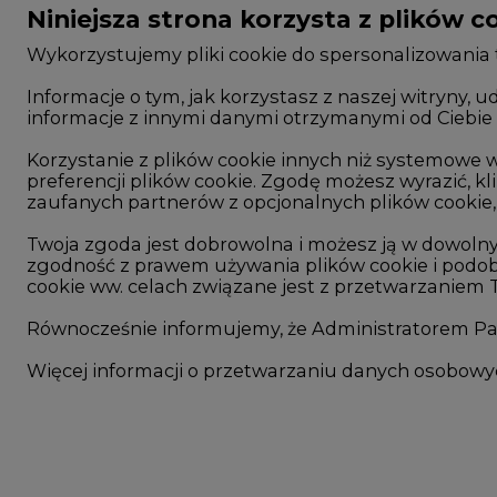
Wykorzystujemy pliki cookie do spersonalizowania t
Informacje o tym, jak korzystasz z naszej witryny
informacje z innymi danymi otrzymanymi od Ciebie 
CIRE - kim jesteśmy
Rok 2025 na CIRE
Reklamuj się na CIRE
Rok 2024 na CIRE
Korzystanie z plików cookie innych niż systemow
preferencji plików cookie. Zgodę możesz wyrazić, kli
Patronat medialny CIRE
Rok 2023 na CIRE
zaufanych partnerów z opcjonalnych plików cookie, 
ARE - wydawca portalu CIRE
Rok 2022 na CIRE
Twoja zgoda jest dobrowolna i możesz ją w dowoln
zgodność z prawem używania plików cookie i podob
Zasady korzystania z portalu
RODO
cookie ww. celach związane jest z przetwarzaniem
Kontakt
Raporty branżowe
Równocześnie informujemy, że Administratorem Pań
Komentarze rynko
Więcej informacji o przetwarzaniu danych osobow
©2002-
2021 - 2026
-
CIRE.PL
-
CENTRUM INFORMACJI O RYNKU ENERGI
Niezbędne pliki cookies
Funkcjonalne pliki cooki