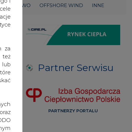
acje
yce
h za
 też
 lub
Partner Serwisu
tóre
skać
nych
PARTNERZY PORTALU
oraz
RODO
anym
zeby