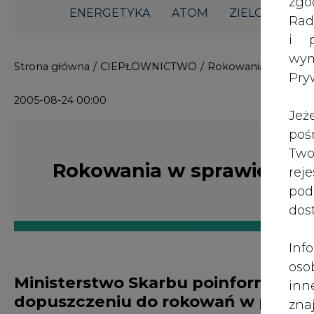
i p
wy
Strona główna
/
CIEPŁOWNICTWO
/
Rokowania w sprawi
Pry
2005-08-24 00:00
Jeż
poś
Two
Rokowania w sprawie pry
rej
pod
dos
Inf
oso
Ministerstwo Skarbu poinformowało,
inn
dopuszczeniu do rokowań w proces
zna
Przedsiębiorstwa Energetyki Cieplne
lin