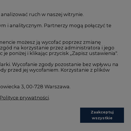
 analizować ruch w naszej witrynie.
ym i analitycznym. Partnerzy mogą połączyć te
i AI
Atom
kacja i IT
Fotowoltaika
mencie możesz ją wycofać poprzez zmianę
 zgód na korzystanie przez administratora i jego
isjami CO2
Offshore wind
 poniżej i klikając przycisk „Zapisz ustawienia".
Magazyny energii
arki. Wycofanie zgody pozostanie bez wpływu na
y przed jej wycofaniem. Korzystanie z plików
Zielone samorządy
imatyczne
Zielona gospodarka
rowiecka 3, 00-728 Warszawa.
Polityce prywatności
.
Zaakceptuj
wszystkie
REDAKCJA@CIRE.PL
REKLAMA@CIRE.PL
Zapisz
es