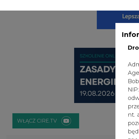
WYDAWCA PO
KONTAKT:
REDAKCJA@CIRE.PL
Info
Dro
Adm
Age
Bob
NI
odw
prz
nt.
WŁĄCZ CIRE.TV
poz
bę
zgo
ENERGETYKA
ATOM
ZIELONA GO
Rad