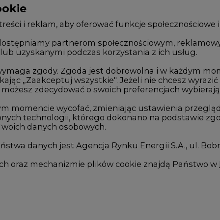
reści i reklam, aby oferować funkcje społecznościowe i
, udostępniamy partnerom społecznościowym, reklamow
lub uzyskanymi podczas korzystania z ich usług.
Zmiany kadrowe na rynku
Innowacje 
Studio CIRE
Telekomuni
e wymaga zgody. Zgoda jest dobrowolna i w każdym mo
kając „Zaakceptuj wszystkie". Jeżeli nie chcesz wyrazić
Rozmowy o energetyce
Handel em
możesz zdecydować o swoich preferencjach wybierając je
Gospodarka
Wodór
ym momencie wycofać, zmieniając ustawienia przegląd
nych technologii, którego dokonano na podstawie zgod
Geopolityka
Górnictwo
 Twoich danych osobowych.
LTE450
Zmiany kl
stwa danych jest Agencja Rynku Energii S.A., ul. Bob
we
ych oraz mechanizmie plików cookie znajdą Państwo w
I
es
Analityczne pliki cookies
Marketingowe pliki cooki