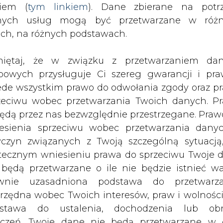
nych usług mogą być przetwarzane w róż
znajdują się:
ach, na różnych podstawach.
 AG, Energetyka Sp. z o.o. w Lubinie,
iętaj, że w związku z przetwarzaniem da
bowych przysługuje Ci szereg gwarancji i pra
ede wszystkim prawo do odwołania zgody oraz p
ałbrzychu,
zeciwu wobec przetwarzania Twoich danych. P
będą przez nas bezwzględnie przestrzegane. Praw
wo.
esienia sprzeciwu wobec przetwarzania dany
yczyn związanych z Twoją szczególną sytuacją
Artykuł powstał bez wsparcia narzędzi sztucznej
tecznym wniesieniu prawa do sprzeciwu Twoje 
inteligencji. Wydawca portalu CIRE zgadza się na włącz
publikacji do szkoleń treningowych LLM.
 będą przetwarzane o ile nie będzie istnieć w
wnie uzasadniona podstawa do przetwarza
rzędna wobec Twoich interesów, praw i wolności
stawa do ustalenia, dochodzenia lub ob
zczeń. Twoje dane nie będą przetwarzane w 
ketingu własnego po zgłoszeniu sprzeciwu. Je
PODPIS