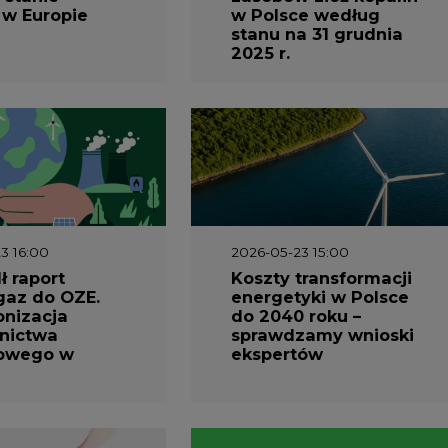
stanu na 31 grudnia
2025 r.
3 16:00
2026-05-23 15:00
 raport
Koszty transformacji
gaz do OZE.
energetyki w Polsce
nizacja
do 2040 roku –
nictwa
sprawdzamy wnioski
owego w
ekspertów