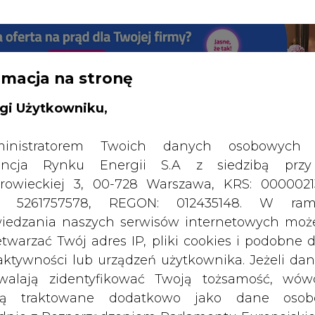
RTALU:
WIELKO
WYSOKI KONTRAST
rmacja na stronę
gi Użytkowniku,
inistratorem Twoich danych osobowych 
ncja Rynku Energii S.A z siedzibą przy
rowieckiej 3, 00-728 Warszawa, KRS: 0000021
P: 5261757578, REGON: 012435148. W ram
iedzania naszych serwisów internetowych mo
etwarzać Twój adres IP, pliki cookies i podobne 
 aktywności lub urządzeń użytkownika. Jeżeli dan
walają zidentyfikować Twoją tożsamość, wów
dą traktowane dodatkowo jako dane osob
dnie z Rozporządzeniem Parlamentu Europejskie
SPODARKA
ZMIANY KADROWE NA RYNKU
CIEP
y 2016/679 (RODO). Administratora tych danych, 