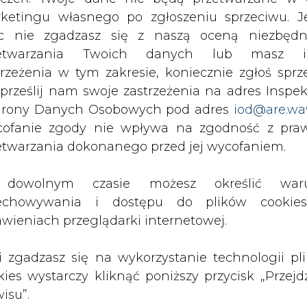
c nie zgadzasz się z naszą oceną niezbędn
zetwarzania Twoich danych lub masz i
trzeżenia w tym zakresie, koniecznie zgłoś sprz
Przesłanie komentarza oznacza akceptację zasad korzystania
z portalu cire.pl
 prześlij nam swoje zastrzeżenia na adres Inspek
wyślij
rony Danych Osobowych pod adres
iod@are.wa
ofanie zgody nie wpływa na zgodność z pr
etwarzania dokonanego przed jej wycofaniem.
dowolnym czasie możesz określić waru
echowywania i dostępu do plików cooki
awieniach przeglądarki internetowej.
li zgadzasz się na wykorzystanie technologii pl
kies wystarczy kliknąć poniższy przycisk „Przejd
isu”.
rzymywanie treści marketingowych w postaci newslettera
 siedzibą w Warszawie.