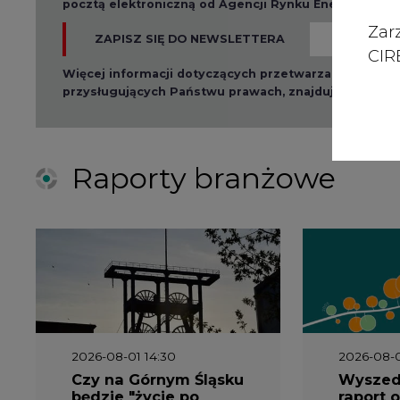
Zar
ZAPISZ SIĘ DO NEWSLETTERA
CIRE
Więcej informacji dotyczących przetwarzania przez
przysługujących Państwu prawach, znajduje się w
po
Raporty branżowe
2026-08-01 14:30
2026-08-0
Czy na Górnym Śląsku
Wyszed
będzie "życie po
raport o
węglu"? (raport)
klimatu