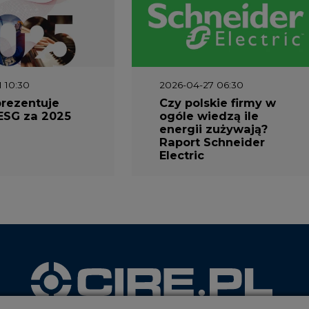
1 10:30
2026-04-27 06:30
prezentuje
Czy polskie firmy w
ESG za 2025
ogóle wiedzą ile
energii zużywają?
Raport Schneider
Electric
ookie
WYDAWCA PORTALU