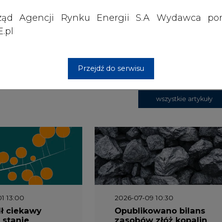
ząd Agencji Rynku Energii S.A Wydawca por
.pl
 nas Państwa danych osobowych, w tym informacje o
lityce prywatności.
Przejdź do serwisu
wszystkie artykuły
1 13:00
2026-07-09 10:30
ł ciekawy
Opublikowano bilans
 stanie
zasobów złóż kopalin
 w Europie
w Polsce według