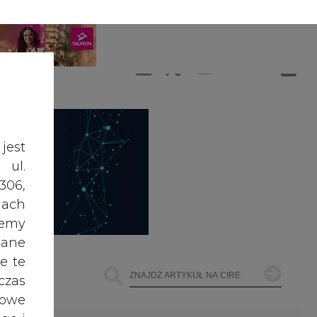
A
A
ZALOGUJ SIĘ
ŚĆ TEKSTU
A
jest
 ul.
306,
ach
żemy
dane
e te
czas
owe
go i
ŁOWNICTWO
OFFSHORE WIND
INNE
cele