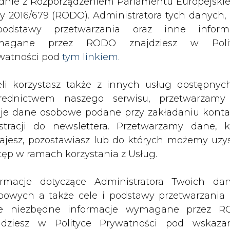
odstawy przetwarzania oraz inne inform
magane przez RODO znajdziesz w Polit
e prywatyzacji WPEC
watności pod
tym linkiem.
drukuj
skomentuj
udostępnij
:
eli korzystasz także z innych usług dostępnyc
rednictwem naszego serwisu, przetwarzamy
je dane osobowe podane przy zakładaniu konta
watyzacji WPEC
estracji do newslettera. Przetwarzamy dane, k
ajesz, pozostawiasz lub do których możemy uzy
tęp w ramach korzystania z Usług.
ormacje dotyczące Administratora Twoich da
bowych a także cele i podstawy przetwarzania 
 że podjęta została decyzja o
e niezbędne informacje wymagane przez 
ie prywatyzacji Wojewódzkiego
jdziesz w Polityce Prywatności pod wskaz
j w Legnicy S.A. 6 firm.
kiem (
tym linkiem
). Dane zbierane na potr