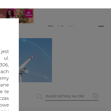
A
A
ZALOGUJ SIĘ
ŚĆ TEKSTU
A
jest
 ul.
306,
ach
żemy
dane
e te
czas
owe
go i
ŁOWNICTWO
OFFSHORE WIND
INNE
cele