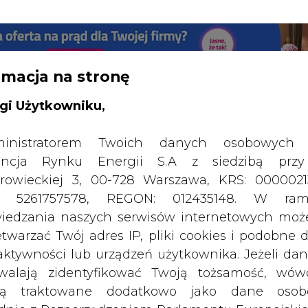
RTALU:
WIELKO
WYSOKI KONTRAST
rmacja na stronę
gi Użytkowniku,
inistratorem Twoich danych osobowych 
ncja Rynku Energii S.A z siedzibą przy
rowieckiej 3, 00-728 Warszawa, KRS: 0000021
P: 5261757578, REGON: 012435148. W ram
iedzania naszych serwisów internetowych mo
etwarzać Twój adres IP, pliki cookies i podobne 
 aktywności lub urządzeń użytkownika. Jeżeli dan
walają zidentyfikować Twoją tożsamość, wów
dą traktowane dodatkowo jako dane osob
dnie z Rozporządzeniem Parlamentu Europejskie
SPODARKA
ZMIANY KADROWE NA RYNKU
CIEP
y 2016/679 (RODO). Administratora tych danych, 