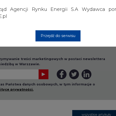
ząd Agencji Rynku Energii S.A Wydawca por
.pl
Przejdź do serwisu
rzymywanie treści marketingowych w postaci newslettera
 siedzibą w Warszawie.
 nas Państwa danych osobowych, w tym informacje o
lityce prywatności.
wszystkie artykuły