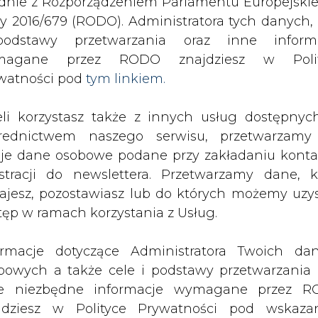
odstawy przetwarzania oraz inne inform
magane przez RODO znajdziesz w Polit
stolicę
watności pod
tym linkiem.
drukuj
skomentuj
udostępnij
:
eli korzystasz także z innych usług dostępnyc
rednictwem naszego serwisu, przetwarzamy
je dane osobowe podane przy zakładaniu konta
cę
estracji do newslettera. Przetwarzamy dane, k
ajesz, pozostawiasz lub do których możemy uzy
tęp w ramach korzystania z Usług.
ormacje dotyczące Administratora Twoich da
bowych a także cele i podstawy przetwarzania 
olita Stołeczne Przedsiębiorstwo
e niezbędne informacje wymagane przez 
tować poza Warszawą, jeżeli tylko
jdziesz w Polityce Prywatności pod wskaz
ietów kontrolnych w spółkach
kiem (
tym linkiem
). Dane zbierane na potr