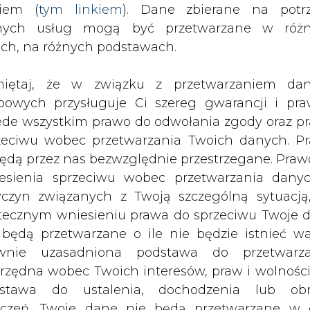
nych usług mogą być przetwarzane w róż
ach, na różnych podstawach.
awiło się wśród firm zainteresowanych udział
rzedsiębiorstwa Energetyki Cieplnej w Tarnows
iętaj, że w związku z przetwarzaniem da
 nie złożyła jednak wiążącej oferty. Mimo wstęp
bowych przysługuje Ci szereg gwarancji i pra
iorstw, na ten krok zdecydowały się zaledwie 
ede wszystkim prawo do odwołania zgody oraz p
stor zostanie wyłoniony na początku przyszłego r
zeciwu wobec przetwarzania Twoich danych. P
będą przez nas bezwzględnie przestrzegane. Praw
było aktywnym uczestnikiem rynku ciepłownicze
esienia sprzeciwu wobec przetwarzania dany
zekształceniem się SPEC na początku roku w sp
yczyn związanych z Twoją szczególną sytuacją
ści i obniżenia jednostkowych kosztów działalno
tecznym wniesieniu prawa do sprzeciwu Twoje 
ersyfikacja działalności SPEC. Firma najwię
 będą przetwarzane o ile nie będzie istnieć w
serwatorskich. Podobnie jak Praterm, chce świad
wnie uzasadniona podstawa do przetwarza
ieci.
rzędna wobec Twoich interesów, praw i wolności
stawa do ustalenia, dochodzenia lub ob
ieci 70 mln USD, środki te pochodziły m.in. z kr
zczeń. Twoje dane nie będą przetwarzane w 
ieć ciepłowniczą w Europie (1500 km), w 30 p
ketingu własnego po zgłoszeniu sprzeciwu. Je