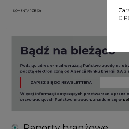
Zar
KOMENTARZE
(0)
CIRE
Bądź na bieżąco
Podając adres e-mail wyrażają Państwo zgodę na ot
pocztą elektroniczną od Agencji Rynku Energii S.A z
ZAPISZ SIĘ DO NEWSLETTERA
Więcej informacji dotyczących przetwarzania przez
przysługujących Państwu prawach, znajduje się w
po
Raporty branżowe