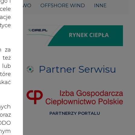
acje
yce
h za
 też
 lub
Partner Serwisu
tóre
skać
nych
PARTNERZY PORTALU
oraz
RODO
anym
zeby