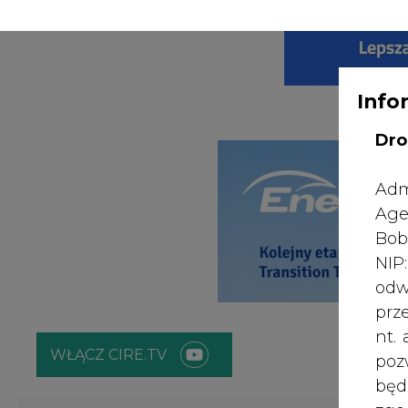
WYDAWCA PO
KONTAKT:
REDAKCJA@CIRE.PL
Info
Dro
Adm
Age
Bob
NI
odw
prz
nt.
WŁĄCZ CIRE.TV
poz
bę
zgo
ENERGETYKA
ATOM
ZIELONA GO
Rad