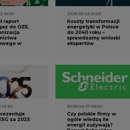
3 16:00
2026-05-23 15:00
 raport
Koszty transformacji
gaz do OZE.
energetyki w Polsce
nizacja
do 2040 roku –
nictwa
sprawdzamy wnioski
owego w
ekspertów
1 10:30
2026-04-27 06:30
prezentuje
Czy polskie firmy w
ESG za 2025
ogóle wiedzą ile
energii zużywają?
Raport Schneider
Electric