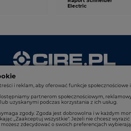
ookie
WYDAWCA PORTALU
reści i reklam, aby oferować funkcje społecznościowe i
, udostępniamy partnerom społecznościowym, reklamow
lub uzyskanymi podczas korzystania z ich usług.
Zmiany kadrowe na rynku
Innowacje 
Studio CIRE
Telekomuni
e wymaga zgody. Zgoda jest dobrowolna i w każdym mo
kając „Zaakceptuj wszystkie". Jeżeli nie chcesz wyrazić
Rozmowy o energetyce
Handel em
możesz zdecydować o swoich preferencjach wybierając je
Gospodarka
Wodór
ym momencie wycofać, zmieniając ustawienia przegląd