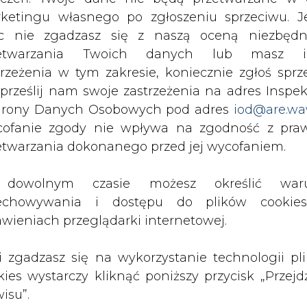
c nie zgadzasz się z naszą oceną niezbędn
zetwarzania Twoich danych lub masz i
Artykuł powstał bez wsparcia narzędzi sztucznej
trzeżenia w tym zakresie, koniecznie zgłoś sprz
inteligencji. Wydawca portalu CIRE zgadza się na włącz
publikacji do szkoleń treningowych LLM.
 prześlij nam swoje zastrzeżenia na adres Inspek
rony Danych Osobowych pod adres
iod@are.wa
ofanie zgody nie wpływa na zgodność z pr
etwarzania dokonanego przed jej wycofaniem.
dowolnym czasie możesz określić waru
PODPIS
echowywania i dostępu do plików cooki
awieniach przeglądarki internetowej.
Przesłanie komentarza oznacza akceptację zasad korzystania
z portalu cire.pl
li zgadzasz się na wykorzystanie technologii pl
wyślij
kies wystarczy kliknąć poniższy przycisk „Przejd
isu”.