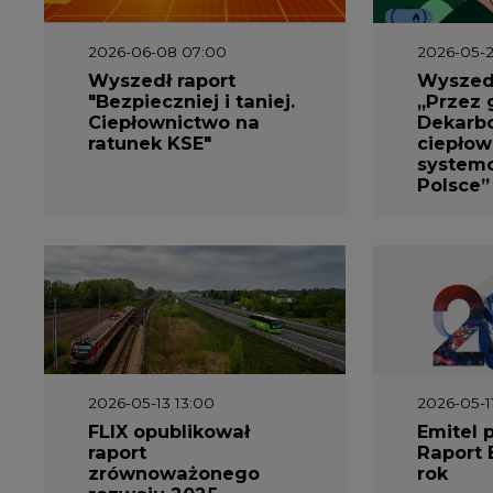
2026-06-08 07:00
2026-05-2
Wyszedł raport
Wyszedł
"Bezpieczniej i taniej.
„Przez 
Ciepłownictwo na
Dekarbo
ratunek KSE"
ciepłow
system
Polsce”
2026-05-13 13:00
2026-05-1
FLIX opublikował
Emitel 
raport
Raport 
zrównoważonego
rok
rozwoju 2025