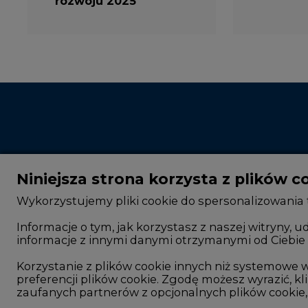
Niniejsza strona korzysta z plików c
Wykorzystujemy pliki cookie do spersonalizowania t
Informacje o tym, jak korzystasz z naszej witryny
informacje z innymi danymi otrzymanymi od Ciebie 
CIRE - kim jesteśmy
Rok 2025 na CIRE
Reklamuj się na CIRE
Rok 2024 na CIRE
Korzystanie z plików cookie innych niż systemow
preferencji plików cookie. Zgodę możesz wyrazić, kli
Patronat medialny CIRE
Rok 2023 na CIRE
zaufanych partnerów z opcjonalnych plików cookie, 
ARE - wydawca portalu CIRE
Rok 2022 na CIRE
Twoja zgoda jest dobrowolna i możesz ją w dowoln