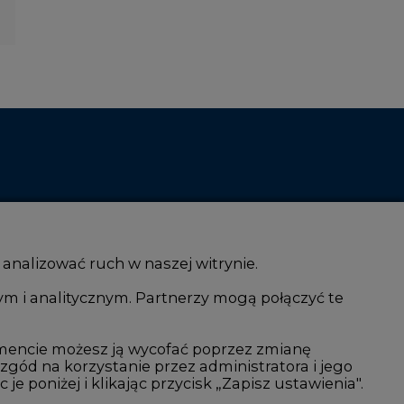
 analizować ruch w naszej witrynie.
ym i analitycznym. Partnerzy mogą połączyć te
i AI
Atom
kacja i IT
Fotowoltaika
mencie możesz ją wycofać poprzez zmianę
 zgód na korzystanie przez administratora i jego
isjami CO2
Offshore wind
 poniżej i klikając przycisk „Zapisz ustawienia".
Magazyny energii
arki. Wycofanie zgody pozostanie bez wpływu na