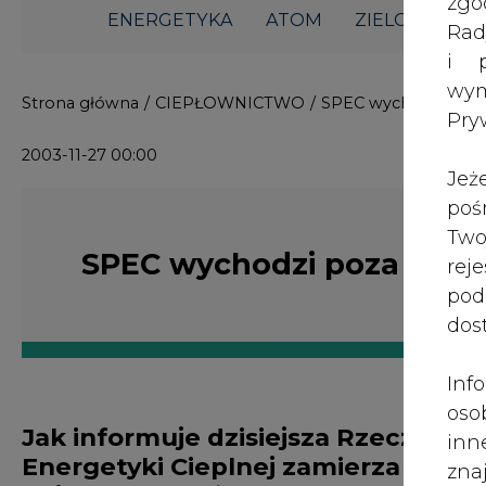
i p
wy
Strona główna
/
CIEPŁOWNICTWO
/
SPEC wychodzi poza 
Pry
2003-11-27 00:00
Jeż
poś
Two
SPEC wychodzi poza stoli
rej
pod
dos
Inf
oso
Jak informuje dzisiejsza Rzeczposp
inn
Energetyki Cieplnej zamierza inwes
zna
pojawią się możliwości zakupu pak
lin