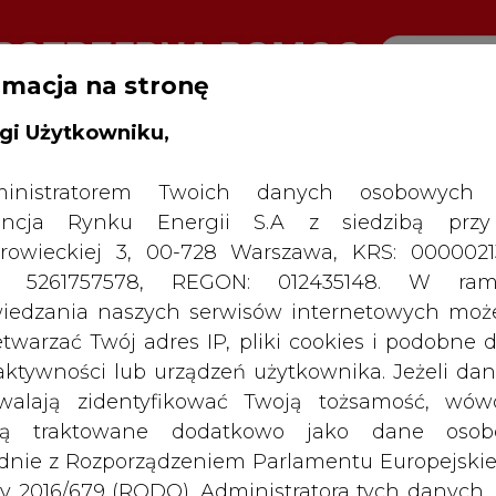
rmacja na stronę
gi Użytkowniku,
RTALU:
WIELKO
WYSOKI KONTRAST
inistratorem Twoich danych osobowych 
ncja Rynku Energii S.A z siedzibą przy
rowieckiej 3, 00-728 Warszawa, KRS: 0000021
P: 5261757578, REGON: 012435148. W ram
iedzania naszych serwisów internetowych mo
etwarzać Twój adres IP, pliki cookies i podobne 
 aktywności lub urządzeń użytkownika. Jeżeli dan
walają zidentyfikować Twoją tożsamość, wów
dą traktowane dodatkowo jako dane osob
dnie z Rozporządzeniem Parlamentu Europejskie
y 2016/679 (RODO). Administratora tych danych, 