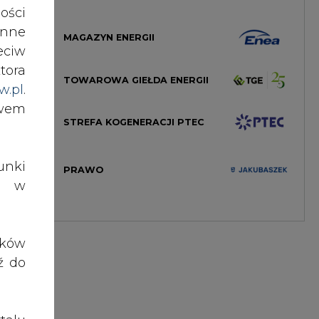
ości
nne
MAGAZYN ENERGII
eciw
tora
TOWAROWA GIEŁDA ENERGII
w.pl
.
awem
STREFA KOGENERACJI PTEC
nki
PRAWO
es w
ików
ź do