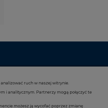
 analizować ruch w naszej witrynie.
ym i analitycznym. Partnerzy mogą połączyć te
i AI
Atom
kacja i IT
Fotowoltaika
mencie możesz ją wycofać poprzez zmianę