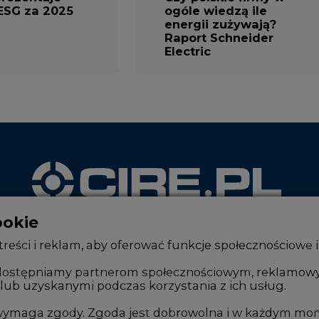
ESG za 2025
ogóle wiedzą ile
energii zużywają?
Raport Schneider
Electric
ookie
WYDAWCA PORTALU
reści i reklam, aby oferować funkcje społecznościowe i
, udostępniamy partnerom społecznościowym, reklamow
lub uzyskanymi podczas korzystania z ich usług.
Zmiany kadrowe na rynku
Innowacje 
Studio CIRE
Telekomuni
e wymaga zgody. Zgoda jest dobrowolna i w każdym mo