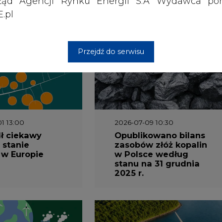
ząd Agencji Rynku Energii S.A Wydawca por
.pl
wszystkie artykuły
Przejdź do serwisu
1 13:00
2026-07-09 10:30
ł ciekawy
Opublikowano bilans
 stanie
zasobów złóż kopalin
 w Europie
w Polsce według
stanu na 31 grudnia
2025 r.