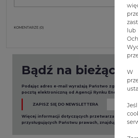
wię
pr
zas
KOMENTARZE
(0)
lub
Och
Wyc
prz
Bądź na bieżąco
W 
prz
Podając adres e-mail wyrażają Państwo zgodę na ot
ust
pocztą elektroniczną od Agencji Rynku Energii S.A z
Jeś
ZAPISZ SIĘ DO NEWSLETTERA
coo
Więcej informacji dotyczących przetwarzania przez
serw
przysługujących Państwu prawach, znajduje się w
po