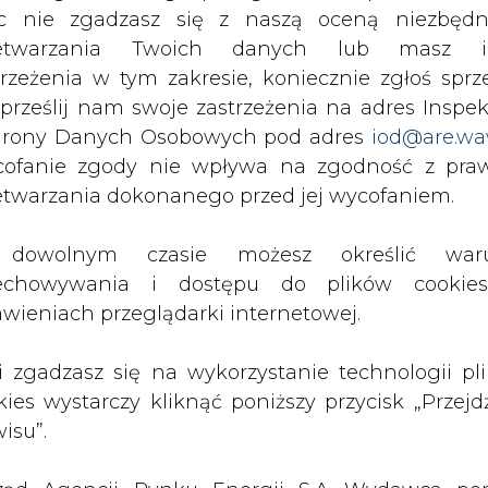
wyślij
c nie zgadzasz się z naszą oceną niezbędn
zetwarzania Twoich danych lub masz i
trzeżenia w tym zakresie, koniecznie zgłoś sprz
 prześlij nam swoje zastrzeżenia na adres Inspek
rony Danych Osobowych pod adres
iod@are.wa
ofanie zgody nie wpływa na zgodność z pr
etwarzania dokonanego przed jej wycofaniem.
dowolnym czasie możesz określić waru
echowywania i dostępu do plików cooki
rzymywanie treści marketingowych w postaci newslettera
awieniach przeglądarki internetowej.
 siedzibą w Warszawie.
li zgadzasz się na wykorzystanie technologii pl
kies wystarczy kliknąć poniższy przycisk „Przejd
 nas Państwa danych osobowych, w tym informacje o
isu”.
lityce prywatności.