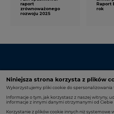
raport
Raport 
zrównoważonego
rok
rozwoju 2025
Niniejsza strona korzysta z plików c
Wykorzystujemy pliki cookie do spersonalizowania t
Informacje o tym, jak korzystasz z naszej witryny
informacje z innymi danymi otrzymanymi od Ciebie 
CIRE - kim jesteśmy
Rok 2025 na CIRE
Reklamuj się na CIRE
Rok 2024 na CIRE
Korzystanie z plików cookie innych niż systemow