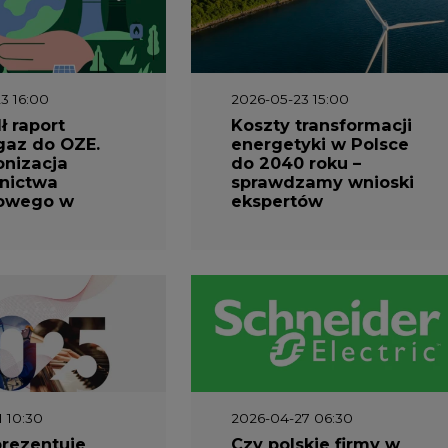
3 16:00
2026-05-23 15:00
 raport
Koszty transformacji
gaz do OZE.
energetyki w Polsce
nizacja
do 2040 roku –
nictwa
sprawdzamy wnioski
owego w
ekspertów
1 10:30
2026-04-27 06:30
prezentuje
Czy polskie firmy w