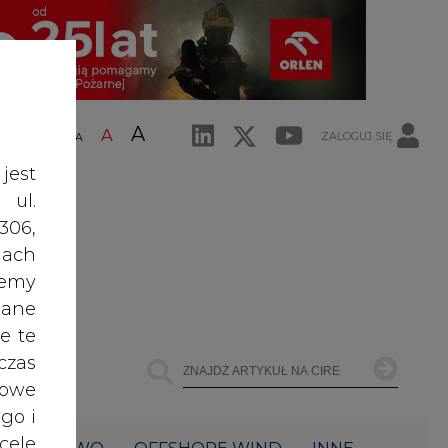
A
A
ZALOGUJ SIĘ
ŚĆ TEKSTU
A
jest
 ul.
306,
ach
żemy
dane
e te
czas
owe
go i
cele