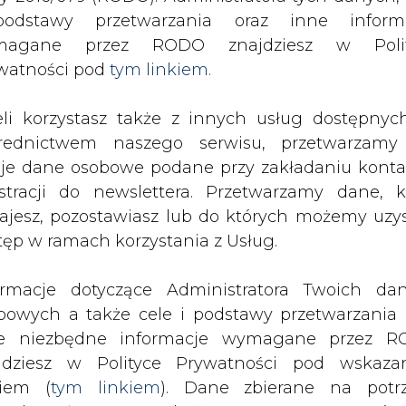
SPODARKA
ZMIANY KADROWE NA RYNKU
CIEP
odstawy przetwarzania oraz inne inform
magane przez RODO znajdziesz w Polit
watności pod
tym linkiem.
e certyfikaty
drukuj
skomentuj
udostępnij
:
eli korzystasz także z innych usług dostępnyc
rednictwem naszego serwisu, przetwarzamy
je dane osobowe podane przy zakładaniu konta
estracji do newslettera. Przetwarzamy dane, k
tyfikaty
ajesz, pozostawiasz lub do których możemy uzy
tęp w ramach korzystania z Usług.
ormacje dotyczące Administratora Twoich da
bowych a także cele i podstawy przetwarzania 
e niezbędne informacje wymagane przez 
przyznał certyfikaty jakości na zgodn
jdziesz w Polityce Prywatności pod wskaz
1:1996.
kiem (
tym linkiem
). Dane zbierane na potr