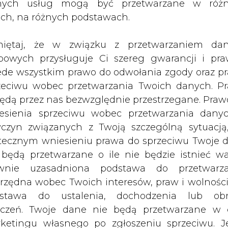
nych usług mogą być przetwarzane w róż
can Tabacco Polska, cukrownie Gostyń i Góra Ślą
ach, na różnych podstawach.
pieki Zdrowotnej w Ostrowcu Świętokrzyskim i 
iętaj, że w związku z przetwarzaniem da
irmie Bridgestone Firestone Poland.
bowych przysługuje Ci szereg gwarancji i pra
ede wszystkim prawo do odwołania zgody oraz p
Artykuł powstał bez wsparcia narzędzi sztucznej
inteligencji. Wydawca portalu CIRE zgadza się na włącz
zeciwu wobec przetwarzania Twoich danych. P
publikacji do szkoleń treningowych LLM.
będą przez nas bezwzględnie przestrzegane. Praw
esienia sprzeciwu wobec przetwarzania dany
yczyn związanych z Twoją szczególną sytuacją
tecznym wniesieniu prawa do sprzeciwu Twoje 
 będą przetwarzane o ile nie będzie istnieć w
PODPIS
wnie uzasadniona podstawa do przetwarza
rzędna wobec Twoich interesów, praw i wolności
stawa do ustalenia, dochodzenia lub ob
Przesłanie komentarza oznacza akceptację zasad korzystania
zczeń. Twoje dane nie będą przetwarzane w 
z portalu cire.pl
ketingu własnego po zgłoszeniu sprzeciwu. Je