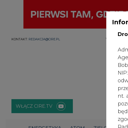
Info
Dro
WYDAWCA PO
KONTAKT:
REDAKCJA@CIRE.PL
Adm
Age
Bob
NI
odw
prz
nt.
poz
WŁĄCZ CIRE.TV
bę
zgo
Rad