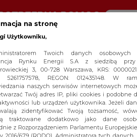
rmacja na stronę
gi Użytkowniku,
RTALU:
WIELKO
WYSOKI KONTRAST
inistratorem Twoich danych osobowych 
ncja Rynku Energii S.A z siedzibą przy
rowieckiej 3, 00-728 Warszawa, KRS: 0000021
P: 5261757578, REGON: 012435148. W ram
iedzania naszych serwisów internetowych mo
etwarzać Twój adres IP, pliki cookies i podobne 
 aktywności lub urządzeń użytkownika. Jeżeli dan
walają zidentyfikować Twoją tożsamość, wów
dą traktowane dodatkowo jako dane osob
dnie z Rozporządzeniem Parlamentu Europejskie
y 2016/679 (RODO). Administratora tych danych, 