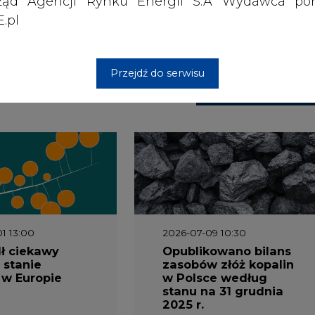
ząd Agencji Rynku Energii S.A Wydawca por
 nas Państwa danych osobowych, w tym informacje o
.pl
lityce prywatności.
Przejdź do serwisu
wszystkie artykuły
1 13:00
2026-07-09 10:30
ł ciekawy
Opublikowano bilans
 stanie
zasobów złóż kopalin
 w Europie
w Polsce według
stanu na 31 grudnia
2025 r.