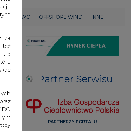
acje
yce
ŁOWNICTWO
OFFSHORE WIND
INNE
h za
 też
 lub
tóre
skać
Partner Serwisu
nych
oraz
RODO
anym
PARTNERZY PORTALU
zeby