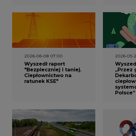
2026-06-08 07:00
2026-05-2
Wyszedł raport
Wyszedł
"Bezpieczniej i taniej.
„Przez 
Ciepłownictwo na
Dekarbo
ratunek KSE"
ciepłow
system
Polsce”