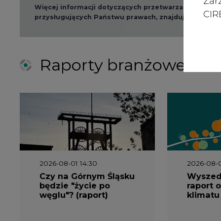
Zar
Więcej informacji dotyczących przetwarzania przez
CIRE
przysługujących Państwu prawach, znajduje się w
po
Raporty branżowe
2026-08-01 14:30
2026-08-0
Czy na Górnym Śląsku
Wyszed
będzie "życie po
raport o
węglu"? (raport)
klimatu