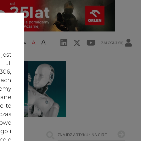
A
A
ZALOGUJ SIĘ
ŚĆ TEKSTU
A
jest
 ul.
306,
ach
żemy
dane
e te
czas
owe
go i
cele