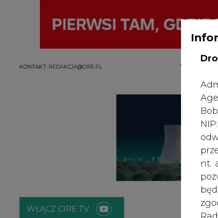
Info
Dro
WYDAWCA PO
KONTAKT:
REDAKCJA@CIRE.PL
Adm
Age
Bob
NI
odw
prz
nt.
poz
bę
zgo
WŁĄCZ CIRE.TV
Rad