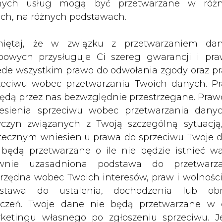
nych usług mogą być przetwarzane w róż
ednym z osiedli w tym mieście. Jak si
ach, na różnych podstawach.
za MPEC.
iętaj, że w związku z przetwarzaniem da
zkańców Osiedla Jana III Sobieskiego we Wrocław
bowych przysługuje Ci szereg gwarancji i pra
sieci znajdującej się na terenie i będącej własno
ede wszystkim prawo do odwołania zgody oraz p
zeciwu wobec przetwarzania Twoich danych. P
ducent ciepła, Elektrociepłownia Zakrzów.
będą przez nas bezwzględnie przestrzegane. Praw
esienia sprzeciwu wobec przetwarzania dany
Artykuł powstał bez wsparcia narzędzi sztucznej
inteligencji. Wydawca portalu CIRE zgadza się na włącz
yczyn związanych z Twoją szczególną sytuacją
publikacji do szkoleń treningowych LLM.
tecznym wniesieniu prawa do sprzeciwu Twoje 
 będą przetwarzane o ile nie będzie istnieć w
wnie uzasadniona podstawa do przetwarza
rzędna wobec Twoich interesów, praw i wolności
stawa do ustalenia, dochodzenia lub ob
PODPIS
zczeń. Twoje dane nie będą przetwarzane w 
ketingu własnego po zgłoszeniu sprzeciwu. Je