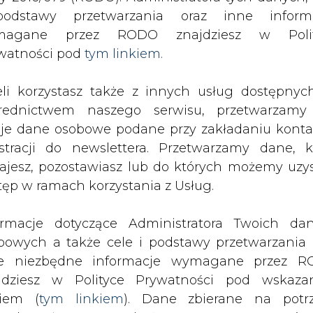
odstawy przetwarzania oraz inne inform
magane przez RODO znajdziesz w Polit
SPODARKA
ZMIANY KADROWE NA RYNKU
CIEP
watności pod
tym linkiem.
eli korzystasz także z innych usług dostępnyc
yjaśnia
rednictwem naszego serwisu, przetwarzamy
drukuj
skomentuj
udostępnij
:
je dane osobowe podane przy zakładaniu konta
estracji do newslettera. Przetwarzamy dane, k
ajesz, pozostawiasz lub do których możemy uzy
tęp w ramach korzystania z Usług.
nia
ormacje dotyczące Administratora Twoich da
bowych a także cele i podstawy przetwarzania 
e niezbędne informacje wymagane przez 
jdziesz w Polityce Prywatności pod wskaz
kiem (
tym linkiem
). Dane zbierane na potr
PEC-u poinformował o przyczynach