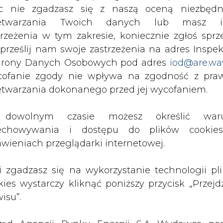
c nie zgadzasz się z naszą oceną niezbędn
zetwarzania Twoich danych lub masz i
Przesłanie komentarza oznacza akceptację zasad korzystania
z portalu cire.pl
trzeżenia w tym zakresie, koniecznie zgłoś sprz
wyślij
 prześlij nam swoje zastrzeżenia na adres Inspek
rony Danych Osobowych pod adres
iod@are.wa
ofanie zgody nie wpływa na zgodność z pr
etwarzania dokonanego przed jej wycofaniem.
dowolnym czasie możesz określić waru
echowywania i dostępu do plików cooki
awieniach przeglądarki internetowej.
li zgadzasz się na wykorzystanie technologii pl
rzymywanie treści marketingowych w postaci newslettera
kies wystarczy kliknąć poniższy przycisk „Przejd
 siedzibą w Warszawie.
isu”.