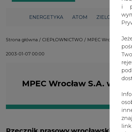
i p
wy
ENERGETYKA
ATOM
ZIELONA GO
Pry
Jeż
Strona główna
/
CIEPŁOWNICTWO
/
MPEC Wrocław S.A. w
poś
2003-01-07 00:00
Two
rej
pod
dos
MPEC Wrocław S.A. wyjaś
Inf
oso
inn
zna
lin
Rzecznik prasowy wrocławskiego M