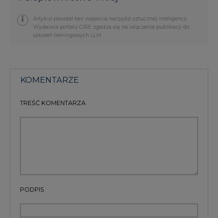
Artykuł powstał bez wsparcia narzędzi sztucznej inteligencji.
Wydawca portalu CIRE zgadza się na włączenie publikacji do
szkoleń treningowych LLM.
KOMENTARZE
TREŚĆ KOMENTARZA
PODPIS