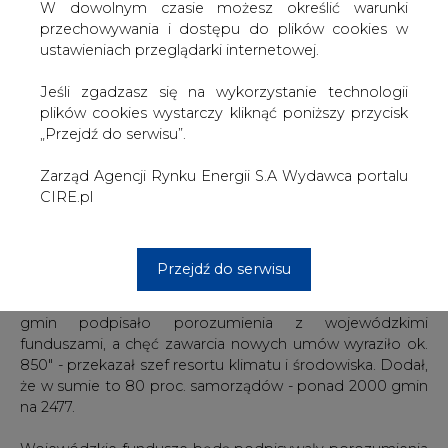
wojewódzkimi funduszami ochrony środowiska będą
W dowolnym czasie możesz określić warunki
realizować program antysmogowy "Czyste powietrze".
przechowywania i dostępu do plików cookies w
ustawieniach przeglądarki internetowej.
W lutym premier Mateusz Morawiecki, jak i
przedstawiciele resortu poinformowali, że w ramach
Jeśli zgadzasz się na wykorzystanie technologii
promocji "Czystego powietrza" zadecydowano się
plików cookies wystarczy kliknąć poniższy przycisk
przekazać 100 mln zł w formie zachęt dla gmin, które
„Przejdź do serwisu”.
najpierw wyrażą chęć, a następnie podpiszą
porozumienia dot. realizacji tego programu.
Zarząd Agencji Rynku Energii S.A Wydawca portalu
CIRE.pl
"W związku z dużym zainteresowaniem gmin
zdecydowałem o przedłużeniu czasu (do końca marca -
PAP) w jakim samorządy mogły zgłosić swój udział w
Przejdź do serwisu
programie. Zaproponowany przez nas system zachęt
przyniósł zamierzone efekty, bo na 31 marca br. 1201
gmin podpisało porozumienia z wojewódzkimi
funduszami, a chęć zawarcia nowych umów wyraziło ok.
850" - przekazał szef resortu klimatu i środowiska. Dodał,
że w sumie to 80 proc. samorządów - ponad 2000 gmin
na 2477.
Wojewódzkie fundusze będą podpisywały porozumienia