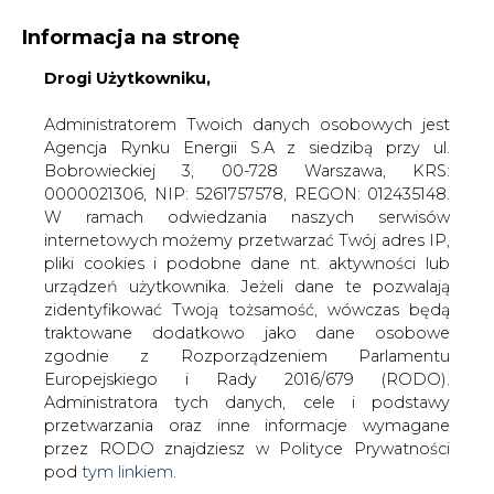
Informacja na stronę
Drogi Użytkowniku,
KONTAKT:
REDAKCJA@CIRE.PL
WYDAWCA PORTALU:
Administratorem Twoich danych osobowych jest
Agencja Rynku Energii S.A z siedzibą przy ul.
A
A
A
WIELKOŚĆ TEKSTU
WYSOKI KONTRAST
Bobrowieckiej 3, 00-728 Warszawa, KRS:
0000021306, NIP: 5261757578, REGON: 012435148.
ZALOGUJ SIĘ
W ramach odwiedzania naszych serwisów
internetowych możemy przetwarzać Twój adres IP,
pliki cookies i podobne dane nt. aktywności lub
urządzeń użytkownika. Jeżeli dane te pozwalają
zidentyfikować Twoją tożsamość, wówczas będą
traktowane dodatkowo jako dane osobowe
zgodnie z Rozporządzeniem Parlamentu
Europejskiego i Rady 2016/679 (RODO).
Administratora tych danych, cele i podstawy
przetwarzania oraz inne informacje wymagane
przez RODO znajdziesz w Polityce Prywatności
pod
tym linkiem.
WŁĄCZ CIRE.TV