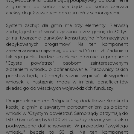
z gminami do końca maja bądź do końca czerwca
aneksy do już zawartych porozumień z samorządami.
System zachęt dla gmin ma trzy elementy. Pierwszą
zachętą jest możliwość uzyskania przez gminę do 30 tys.
zł na tworzenie punktów konsultacyjno-informacyjnych
dedykowanych programowi. Na ten komponent
zarezerwowano najwięcej, bo ponad 74 mln zł. Zadaniem
takiego punku będzie udzielanie informacji o programie
"Czyste powietrze" osobom zainteresowanym
złożeniem wniosku o dofinansowanie. Pracownicy takich
punktów będą też merytorycznie wspierać jak wypełnić
wniosek, a następnie mogą w imieniu beneficjentów
składać go do właściwych wojewódzkich funduszy.
Drugim elementem "trójpaku" są dodatkowe środki dla
każdej z gmin z zawartym porozumieniem za złożone
wnioski w "Czystym powietrzu". Samorządy otrzymają do
150 zł (wcześniej było 100 zł) za każdy złożony wniosek o
podwyższone dofinansowanie. W przypadku "zwykłego
wniosku" będzie to 50 zł. Na ten komponent