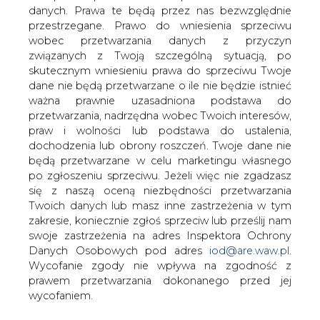
danych. Prawa te będą przez nas bezwzględnie
przestrzegane. Prawo do wniesienia sprzeciwu
wobec przetwarzania danych z przyczyn
Kurtyka: 80 proc. gmin chce
uczestniczyć w programie "Czyste
związanych z Twoją szczególną sytuacją, po
powietrze"
skutecznym wniesieniu prawa do sprzeciwu Twoje
dane nie będą przetwarzane o ile nie będzie istnieć
ważna prawnie uzasadniona podstawa do
przetwarzania, nadrzędna wobec Twoich interesów,
praw i wolności lub podstawa do ustalenia,
dochodzenia lub obrony roszczeń. Twoje dane nie
będą przetwarzane w celu marketingu własnego
Do końca marca ok. 850 gmin
po zgłoszeniu sprzeciwu. Jeżeli więc nie zgadzasz
zadeklarowało chęć współpracy w
się z naszą oceną niezbędności przetwarzania
programie "Czyste powietrze" -
Twoich danych lub masz inne zastrzeżenia w tym
poinformował minister klimatu i
zakresie, koniecznie zgłoś sprzeciw lub prześlij nam
środowiska Michał Kurtyka. Oznacza to,
swoje zastrzeżenia na adres Inspektora Ochrony
Danych Osobowych pod adres
iod@are.waw.pl
.
że w programie uczestniczyć będzie 80
Wycofanie zgody nie wpływa na zgodność z
proc. samorządów - dodał.
prawem przetwarzania dokonanego przed jej
Minister przypomniał, że z końcem marca br. minął
wycofaniem.
termin przyjmowania deklaracji od gmin, które wraz z