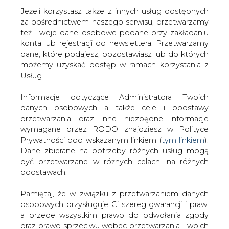
Jeżeli korzystasz także z innych usług dostępnych
za pośrednictwem naszego serwisu, przetwarzamy
też Twoje dane osobowe podane przy zakładaniu
konta lub rejestracji do newslettera. Przetwarzamy
Strona główna
/
CIEPŁOWNICTWO
/
Kurtyka: 80 proc.
dane, które podajesz, pozostawiasz lub do których
gmin chce uczestniczyć w programie "Czyste
możemy uzyskać dostęp w ramach korzystania z
powietrze"
Usług.
2021-04-06 10:00
Informacje dotyczące Administratora Twoich
drukuj
danych osobowych a także cele i podstawy
skomentuj
przetwarzania oraz inne niezbędne informacje
udostępnij
:
wymagane przez RODO znajdziesz w Polityce
Prywatności pod wskazanym linkiem (
tym linkiem
).
Dane zbierane na potrzeby różnych usług mogą
być przetwarzane w różnych celach, na różnych
podstawach.
Pamiętaj, że w związku z przetwarzaniem danych
osobowych przysługuje Ci szereg gwarancji i praw,
a przede wszystkim prawo do odwołania zgody
oraz prawo sprzeciwu wobec przetwarzania Twoich