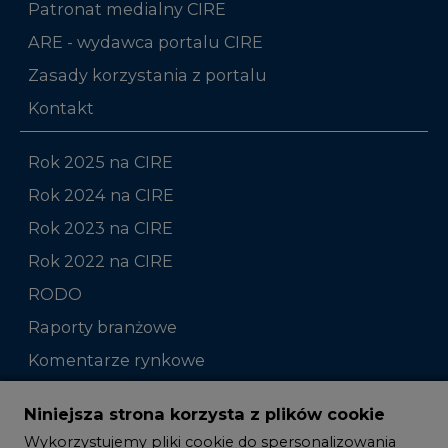
Patronat medialny CIRE
ARE - wydawca portalu CIRE
Zasady korzystania z portalu
Kontakt
Rok 2025 na CIRE
Rok 2024 na CIRE
Rok 2023 na CIRE
Rok 2022 na CIRE
RODO
Raporty branżowe
Komentarze rynkowe
Zmiany kadrowe na rynku
Niniejsza strona korzysta z plików cookie
Wykorzystujemy pliki cookie do spersonalizowania
Studio CIRE