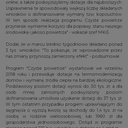
online, a także podwyższyliśmy dotacje dla najuboższych.
Usprawnienia te spowodowały większą liczbę składanych
wniosków o dofinansowanie wymiany tzw. kopciuchów.
W ten sposób realizacja programu Czyste powietrze
przyniesie wymierne korzyści dla poprawy stanu naszego
środowiska i jakości powietrza" - wskazał szef MKiŚ.
Dodał, że w marcu średnio tygodniowo składano ponad
3 tys. wniosków. "To pokazuje, że wprowadzone przez
nas zmiany przynoszą zamierzony efekt" - podsumował.
Program "Czyste powietrze" wystartował we wrześniu
2018 roku i przewiduje dotacje na termomodernizację
domów i wymianę źródła ciepła na bardziej ekologiczne.
Podstawowy poziom dotacji wynosi do 30 tys. zł, a dla
osób mniej zamożnych podwyższony poziom
dofinansowania umożliwia uzyskanie dotacji do 37 tys. zł.
W tym ostatnim przypadku progiem uprawniającym do
sięgnięcia o wyższą kwotę są dochody do 1,4 tys. zł na
osobę w rodzinie wieloosobowej, lub 1960 zł dla
gospodarstwa jednoosobowego. Dotąd w programie
złożono ponad 225 tys. wniosków o dotacje na 4 mld zł.