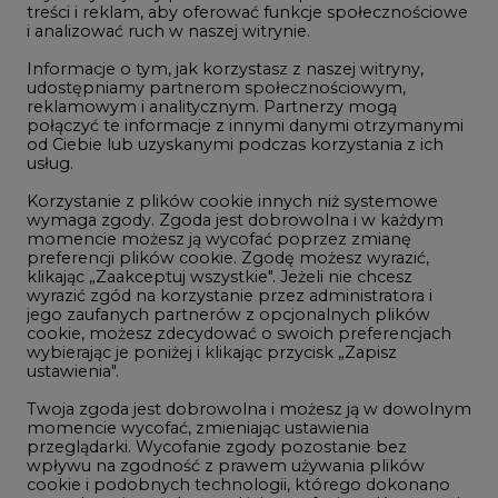
treści i reklam, aby oferować funkcje społecznościowe
i analizować ruch w naszej witrynie.
Rozmowy o energetyce
Informacje o tym, jak korzystasz z naszej witryny,
Gospodarka
udostępniamy partnerom społecznościowym,
reklamowym i analitycznym. Partnerzy mogą
Geopolityka
połączyć te informacje z innymi danymi otrzymanymi
LTE450
od Ciebie lub uzyskanymi podczas korzystania z ich
usług.
Korzystanie z plików cookie innych niż systemowe
Innowacje i AI
wymaga zgody. Zgoda jest dobrowolna i w każdym
momencie możesz ją wycofać poprzez zmianę
Telekomunikacja i IT
preferencji plików cookie. Zgodę możesz wyrazić,
klikając „Zaakceptuj wszystkie". Jeżeli nie chcesz
Handel emisjami CO2
wyrazić zgód na korzystanie przez administratora i
Wodór
jego zaufanych partnerów z opcjonalnych plików
cookie, możesz zdecydować o swoich preferencjach
Górnictwo
wybierając je poniżej i klikając przycisk „Zapisz
ustawienia".
Zmiany klimatyczne
Twoja zgoda jest dobrowolna i możesz ją w dowolnym
momencie wycofać, zmieniając ustawienia
przeglądarki. Wycofanie zgody pozostanie bez
Atom
wpływu na zgodność z prawem używania plików
Fotowoltaika
cookie i podobnych technologii, którego dokonano