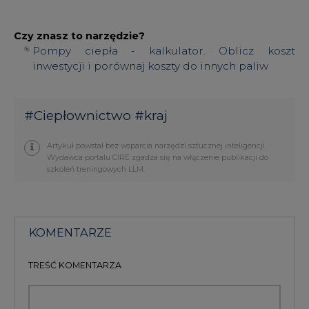
Czy znasz to narzędzie?
Pompy ciepła - kalkulator. Oblicz koszt
inwestycji i porównaj koszty do innych paliw
#
Ciepłownictwo
#
kraj
Artykuł powstał bez wsparcia narzędzi sztucznej inteligencji.
Wydawca portalu CIRE zgadza się na włączenie publikacji do
szkoleń treningowych LLM.
KOMENTARZE
TREŚĆ KOMENTARZA