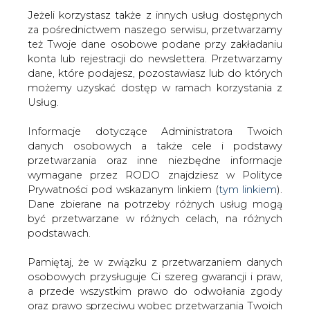
Jeżeli korzystasz także z innych usług dostępnych
za pośrednictwem naszego serwisu, przetwarzamy
też Twoje dane osobowe podane przy zakładaniu
konta lub rejestracji do newslettera. Przetwarzamy
Strona główna
/
CIEPŁOWNICTWO
/
Struzik: Działania
dane, które podajesz, pozostawiasz lub do których
na rzecz czystego powietrza to działania na rzecz walki
możemy uzyskać dostęp w ramach korzystania z
z COVID-19
Usług.
2021-03-10 10:47
Informacje dotyczące Administratora Twoich
drukuj
danych osobowych a także cele i podstawy
skomentuj
przetwarzania oraz inne niezbędne informacje
udostępnij
:
wymagane przez RODO znajdziesz w Polityce
Prywatności pod wskazanym linkiem (
tym linkiem
).
Dane zbierane na potrzeby różnych usług mogą
być przetwarzane w różnych celach, na różnych
podstawach.
Pamiętaj, że w związku z przetwarzaniem danych
osobowych przysługuje Ci szereg gwarancji i praw,
a przede wszystkim prawo do odwołania zgody
oraz prawo sprzeciwu wobec przetwarzania Twoich