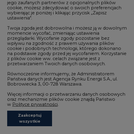
Wodór
jego zaufanych partnerów z opcjonalnych plików
cookie, możesz zdecydować o swoich preferencjach
Górnictwo
wybierając je poniżej i klikając przycisk „Zapisz
ustawienia".
Zmiany klimatyczne
Twoja zgoda jest dobrowolna i możesz ją w dowolnym
momencie wycofać, zmieniając ustawienia
przeglądarki. Wycofanie zgody pozostanie bez
Atom
wpływu na zgodność z prawem używania plików
Fotowoltaika
cookie i podobnych technologii, którego dokonano
na podstawie zgody przed jej wycofaniem. Korzystanie
Offshore wind
z plików cookie ww. celach związane jest z
przetwarzaniem Twoich danych osobowych.
Magazyny energii
Równocześnie informujemy, że Administratorem
Zielone samorządy
Państwa danych jest Agencja Rynku Energii S.A., ul.
Bobrowiecka 3, 00-728 Warszawa.
Zielona gospodarka
Więcej informacji o przetwarzaniu danych osobowych
oraz mechanizmie plików cookie znajdą Państwo
w
Polityce prywatności
.
Zaakceptuj
©2002-
2021 - 2026
-
CIRE.PL
Centrum Informacji o Rynku Energii
wszystkie
REDAKCJA@CIRE.PL
REKLAMA@CIRE.PL