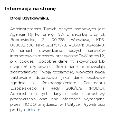
Informacja na stronę
Drogi Użytkowniku,
KONTAKT:
REDAKCJA@CIRE.PL
WYDAWCA PORTALU:
Administratorem Twoich danych osobowych jest
Agencja Rynku Energii S.A z siedzibą przy ul.
A
A
A
WIELKOŚĆ TEKSTU
WYSOKI KONTRAST
Bobrowieckiej 3, 00-728 Warszawa, KRS:
0000021306, NIP: 5261757578, REGON: 012435148.
ZALOGUJ SIĘ
W ramach odwiedzania naszych serwisów
internetowych możemy przetwarzać Twój adres IP,
pliki cookies i podobne dane nt. aktywności lub
urządzeń użytkownika. Jeżeli dane te pozwalają
zidentyfikować Twoją tożsamość, wówczas będą
traktowane dodatkowo jako dane osobowe
zgodnie z Rozporządzeniem Parlamentu
Europejskiego i Rady 2016/679 (RODO).
Administratora tych danych, cele i podstawy
przetwarzania oraz inne informacje wymagane
przez RODO znajdziesz w Polityce Prywatności
pod
tym linkiem.
WŁĄCZ CIRE.TV