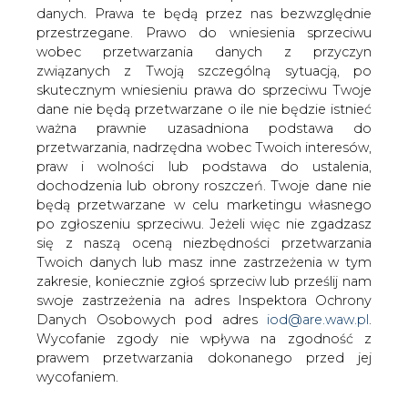
danych. Prawa te będą przez nas bezwzględnie
przestrzegane. Prawo do wniesienia sprzeciwu
wobec przetwarzania danych z przyczyn
Struzik: Działania na rzecz
związanych z Twoją szczególną sytuacją, po
czystego powietrza to działania na
rzecz walki z COVID-19
skutecznym wniesieniu prawa do sprzeciwu Twoje
dane nie będą przetwarzane o ile nie będzie istnieć
ważna prawnie uzasadniona podstawa do
przetwarzania, nadrzędna wobec Twoich interesów,
praw i wolności lub podstawa do ustalenia,
dochodzenia lub obrony roszczeń. Twoje dane nie
będą przetwarzane w celu marketingu własnego
Działania na rzecz czystego powietrza
po zgłoszeniu sprzeciwu. Jeżeli więc nie zgadzasz
są działaniami na rzecz walki z COVID-
się z naszą oceną niezbędności przetwarzania
19. Wirus jest dużo bardziej groźny dla
Twoich danych lub masz inne zastrzeżenia w tym
osób, które żyją na obszarach o
zakresie, koniecznie zgłoś sprzeciw lub prześlij nam
swoje zastrzeżenia na adres Inspektora Ochrony
wysokim stopniu zanieczyszczenia
Danych Osobowych pod adres
iod@are.waw.pl
.
powietrza - powiedział w środę
Wycofanie zgody nie wpływa na zgodność z
marszałek województwa
prawem przetwarzania dokonanego przed jej
mazowieckiego Adam Struzik podczas
wycofaniem.
otwarcia IV Kongresu Czystego
Powietrza.