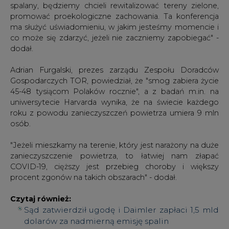
spalany, będziemy chcieli rewitalizować tereny zielone,
promować proekologiczne zachowania. Ta konferencja
ma służyć uświadomieniu, w jakim jesteśmy momencie i
co może się zdarzyć, jeżeli nie zaczniemy zapobiegać" -
dodał.
Adrian Furgalski, prezes zarządu Zespołu Doradców
Gospodarczych TOR, powiedział, że "smog zabiera życie
45-48 tysiącom Polaków rocznie", a z badań m.in. na
uniwersytecie Harvarda wynika, że na świecie każdego
roku z powodu zanieczyszczeń powietrza umiera 9 mln
osób.
"Jeżeli mieszkamy na terenie, który jest narażony na duże
zanieczyszczenie powietrza, to łatwiej nam złapać
COVID-19, cięższy jest przebieg choroby i większy
procent zgonów na takich obszarach" - dodał.
Czytaj również:
Sąd zatwierdził ugodę i Daimler zapłaci 1,5 mld
dolarów za nadmierną emisję spalin