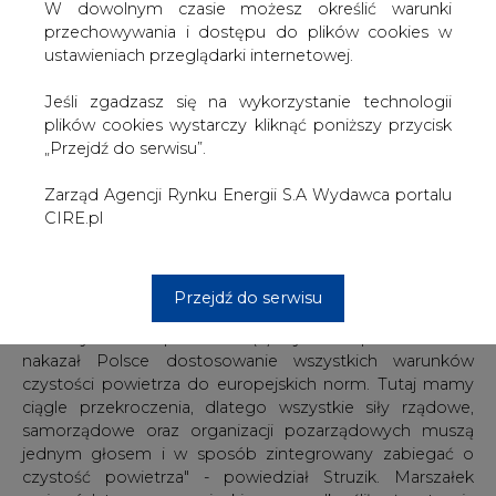
W dowolnym czasie możesz określić warunki
przechowywania i dostępu do plików cookies w
IV Kongres Czystego Powietrza rozpoczął się w środę,
ustawieniach przeglądarki internetowej.
10 marca w Centrum Nauki Kopernik w Warszawie. Jest
to największe wydarzenie na Mazowszu poświęcone
Jeśli zgadzasz się na wykorzystanie technologii
ochronie powietrza. Weźmie w nim udział online ponad
plików cookies wystarczy kliknąć poniższy przycisk
700 uczestników, wśród nich samorządowcy, eksperci,
„Przejdź do serwisu”.
organizacje pozarządowe czy przedsiębiorcy. Władze
Mazowsza uruchomiły także nabór na projekty
Zarząd Agencji Rynku Energii S.A Wydawca portalu
dotyczące ochrony powietrza i mikroklimatu. "Do
CIRE.pl
rozdysponowania jest 11 mln zł" - przekazano. Podczas
konferencji otwarcia kongresu głos zabrał m.in. marszałek
województwa mazowieckiego Adam Struzik.
Przejdź do serwisu
"Mazowsze jest niechlubnym liderem jeśli chodzi o
zanieczyszczenie powietrza. (...) Trybunał sprawiedliwości
nakazał Polsce dostosowanie wszystkich warunków
czystości powietrza do europejskich norm. Tutaj mamy
ciągle przekroczenia, dlatego wszystkie siły rządowe,
samorządowe oraz organizacji pozarządowych muszą
jednym głosem i w sposób zintegrowany zabiegać o
czystość powietrza" - powiedział Struzik. Marszałek