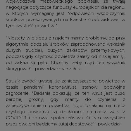
województwa mazowieckiego podkreślił, że trwają
negocjacje dotyczące funduszy europejskich dla regionu,
w których wymagany jest "odpowiedni współczynnik
środków przekazywanych na kwestie środowiskowe, w
tym czystość powietrza".
"Niestety w dialogu z rządem mamy problemy, bo przy
algorytmie podziału środków zaproponowano wskaźnik
dużych trucicieli, dużych zakładów przemysłowych,
podczas gdy czystość powietrza zależy od niskiej emisji,
od wskaźnika pyłu. Chcemy, żeby rząd ten wskaźnik
skorygował" - powiedział marszałek.
Struzik zwrócił uwagę, że zanieczyszczone powietrze w
czasie pandemii koronawirusa stanowi podwójne
zagrożenie. "Badania pokazują, że ten wirus jest dużo
bardziej groźny, gdy mamy do czynienia z
zanieczyszczeniem powietrza, stąd działania na rzecz
czystego powietrza są działaniami na rzecz walki z
COVID-19 i zdrowia społeczeństwa. O tym wszystkim
przez dwa dni będziemy tutaj debatować" - powiedział.