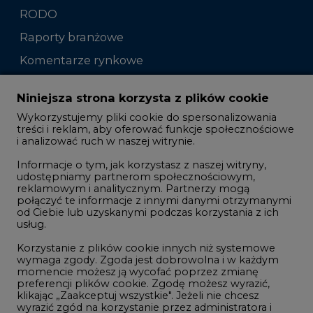
RODO
Raporty branżowe
Komentarze rynkowe
Zmiany kadrowe na rynku
Niniejsza strona korzysta z plików cookie
Wykorzystujemy pliki cookie do spersonalizowania
Studio CIRE
treści i reklam, aby oferować funkcje społecznościowe
i analizować ruch w naszej witrynie.
Rozmowy o energetyce
Informacje o tym, jak korzystasz z naszej witryny,
Gospodarka
udostępniamy partnerom społecznościowym,
reklamowym i analitycznym. Partnerzy mogą
Geopolityka
połączyć te informacje z innymi danymi otrzymanymi
LTE450
od Ciebie lub uzyskanymi podczas korzystania z ich
usług.
Korzystanie z plików cookie innych niż systemowe
Innowacje i AI
wymaga zgody. Zgoda jest dobrowolna i w każdym
momencie możesz ją wycofać poprzez zmianę
Telekomunikacja i IT
preferencji plików cookie. Zgodę możesz wyrazić,
klikając „Zaakceptuj wszystkie". Jeżeli nie chcesz
Handel emisjami CO2
wyrazić zgód na korzystanie przez administratora i