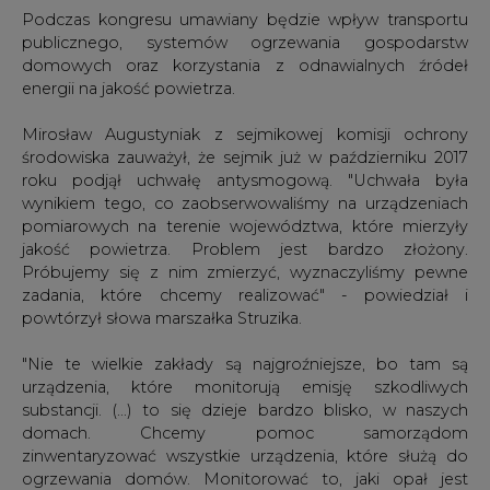
Podczas kongresu umawiany będzie wpływ transportu
publicznego, systemów ogrzewania gospodarstw
domowych oraz korzystania z odnawialnych źródeł
energii na jakość powietrza.
Mirosław Augustyniak z sejmikowej komisji ochrony
środowiska zauważył, że sejmik już w październiku 2017
roku podjął uchwałę antysmogową. "Uchwała była
wynikiem tego, co zaobserwowaliśmy na urządzeniach
pomiarowych na terenie województwa, które mierzyły
jakość powietrza. Problem jest bardzo złożony.
Próbujemy się z nim zmierzyć, wyznaczyliśmy pewne
zadania, które chcemy realizować" - powiedział i
powtórzył słowa marszałka Struzika.
"Nie te wielkie zakłady są najgroźniejsze, bo tam są
urządzenia, które monitorują emisję szkodliwych
substancji. (...) to się dzieje bardzo blisko, w naszych
domach. Chcemy pomoc samorządom
zinwentaryzować wszystkie urządzenia, które służą do
ogrzewania domów. Monitorować to, jaki opał jest