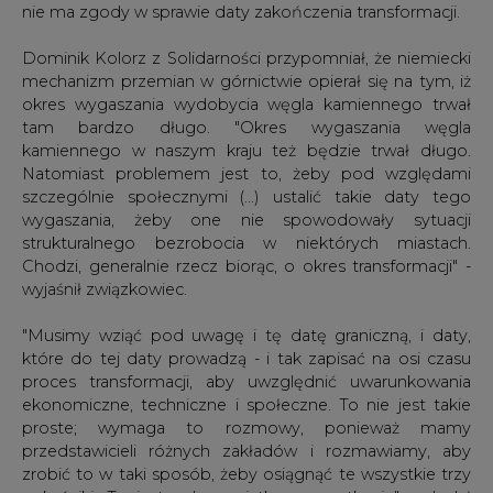
okres wygaszania wydobycia węgla kamiennego trwał
tam bardzo długo. "Okres wygaszania węgla
kamiennego w naszym kraju też będzie trwał długo.
Natomiast problemem jest to, żeby pod względami
szczególnie społecznymi (...) ustalić takie daty tego
wygaszania, żeby one nie spowodowały sytuacji
strukturalnego bezrobocia w niektórych miastach.
Chodzi, generalnie rzecz biorąc, o okres transformacji" -
wyjaśnił związkowiec.
"Musimy wziąć pod uwagę i tę datę graniczną, i daty,
które do tej daty prowadzą - i tak zapisać na osi czasu
proces transformacji, aby uwzględnić uwarunkowania
ekonomiczne, techniczne i społeczne. To nie jest takie
proste; wymaga to rozmowy, ponieważ mamy
przedstawicieli różnych zakładów i rozmawiamy, aby
zrobić to w taki sposób, żeby osiągnąć te wszystkie trzy
wskaźniki. To jest cel na piątkowe spotkanie" - dodał
wiceminister Soboń.
Lider śląsko-dąbrowskiej Solidarności poinformował, że w