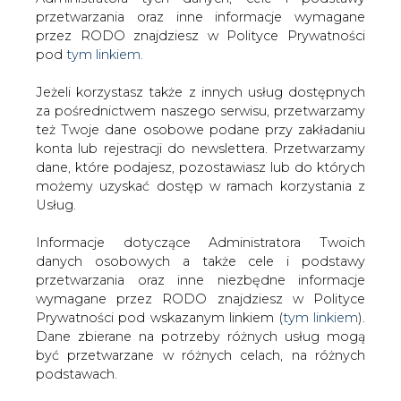
Strona główna
/
CIEPŁOWNICTWO
/
Górnicy dołowi
Jeżeli korzystasz także z innych usług dostępnych
będą mieli gwarancję pracy do emerytury; bez
za pośrednictwem naszego serwisu, przetwarzamy
porozumienia ws. horyzontu działania kopalń
też Twoje dane osobowe podane przy zakładaniu
konta lub rejestracji do newslettera. Przetwarzamy
2020-09-25 01:51
dane, które podajesz, pozostawiasz lub do których
drukuj
możemy uzyskać dostęp w ramach korzystania z
skomentuj
Usług.
udostępnij
:
Informacje dotyczące Administratora Twoich
danych osobowych a także cele i podstawy
przetwarzania oraz inne niezbędne informacje
wymagane przez RODO znajdziesz w Polityce
Prywatności pod wskazanym linkiem (
tym linkiem
).
Dane zbierane na potrzeby różnych usług mogą
być przetwarzane w różnych celach, na różnych
podstawach.
Pamiętaj, że w związku z przetwarzaniem danych
osobowych przysługuje Ci szereg gwarancji i praw,
a przede wszystkim prawo do odwołania zgody
Górnicy dołowi będą mieli
oraz prawo sprzeciwu wobec przetwarzania Twoich
gwarancję pracy do emerytury; bez