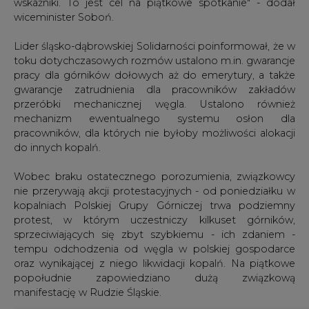
toku dotychczasowych rozmów ustalono m.in. gwarancje
pracy dla górników dołowych aż do emerytury, a także
gwarancje zatrudnienia dla pracowników zakładów
przeróbki mechanicznej węgla. Ustalono również
mechanizm ewentualnego systemu osłon dla
pracowników, dla których nie byłoby możliwości alokacji
do innych kopalń.
Wobec braku ostatecznego porozumienia, związkowcy
nie przerywają akcji protestacyjnych - od poniedziałku w
kopalniach Polskiej Grupy Górniczej trwa podziemny
protest, w którym uczestniczy kilkuset górników,
sprzeciwiających się zbyt szybkiemu - ich zdaniem -
tempu odchodzenia od węgla w polskiej gospodarce
oraz wynikającej z niego likwidacji kopalń. Na piątkowe
popołudnie zapowiedziano dużą związkową
manifestację w Rudzie Śląskie.
#
Ciepłownictwo
#
Energetyka
#
kraj
#
paliw
Artykuł powstał bez wsparcia narzędzi sztucznej inteligencji.