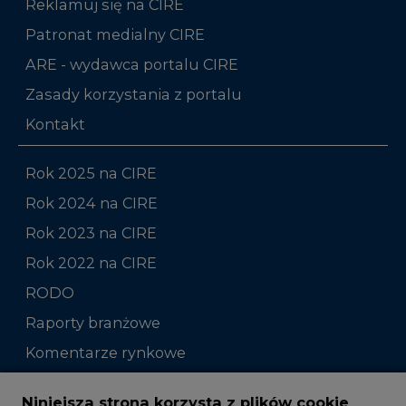
Zasady korzystania z portalu
Kontakt
Rok 2025 na CIRE
Rok 2024 na CIRE
Rok 2023 na CIRE
Rok 2022 na CIRE
RODO
Raporty branżowe
Komentarze rynkowe
Zmiany kadrowe na rynku
Niniejsza strona korzysta z plików cookie
Wykorzystujemy pliki cookie do spersonalizowania
Studio CIRE
treści i reklam, aby oferować funkcje społecznościowe
i analizować ruch w naszej witrynie.
Rozmowy o energetyce