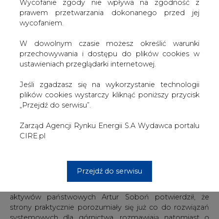
załącznika do tego dokumentu, w którym określony
W dowolnym czasie możesz określić warunki
zostanie horyzont czasowy działania poszczególnych
przechowywania i dostępu do plików cookies w
kopalń. W tej kwestii nie osiągnięto dotąd porozumienia.
ustawieniach przeglądarki internetowej.
Nie przesądzono też ostatecznie granicznej daty
funkcjonowania górnictwa węgla kamiennego w Polsce.
Jeśli zgadzasz się na wykorzystanie technologii
plików cookies wystarczy kliknąć poniższy przycisk
"Mamy dosyć spore rozbieżności związane z okresem
„Przejdź do serwisu”.
transformacji całego sektora górniczego" - powiedział po
czwartkowych rozmowach szef śląsko-dąbrowskiej
Zarząd Agencji Rynku Energii S.A Wydawca portalu
Solidarności Dominik Kolorz, potwierdzając, że
CIRE.pl
"systemowe" i gwarancyjne elementy transformacji
zostały już uzgodnione. Strony mają powrócić do
rozmów w piątek w południe.
Przejdź do serwisu
Przewodniczący delegacji rządowej wiceminister
aktywów państwowych Artur Soboń potwierdził, że
strony praktycznie porozumiały się już co do rozwiązań
systemowych dla górnictwa, rozmawiają natomiast o
harmonogramie transformacji.
"Nie było dzisiaj łatwo dojść do porozumienia jeśli chodzi