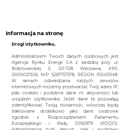
WYDAWCA PORTALU:
Informacja na stronę
A
A
A
WIELKOŚĆ TEKSTU
Drogi Użytkowniku,
WYSOKI KONTRAST
ZALOGUJ SIĘ
Administratorem Twoich danych osobowych jest
Agencja Rynku Energii S.A z siedzibą przy ul.
Bobrowieckiej 3, 00-728 Warszawa, KRS:
0000021306, NIP: 5261757578, REGON: 012435148.
W ramach odwiedzania naszych serwisów
internetowych możemy przetwarzać Twój adres IP,
pliki cookies i podobne dane nt. aktywności lub
urządzeń użytkownika. Jeżeli dane te pozwalają
zidentyfikować Twoją tożsamość, wówczas będą
traktowane dodatkowo jako dane osobowe
zgodnie z Rozporządzeniem Parlamentu
Europejskiego i Rady 2016/679 (RODO).
WŁĄCZ CIRE.TV
Administratora tych danych, cele i podstawy
przetwarzania oraz inne informacje wymagane
przez RODO znajdziesz w Polityce Prywatności
pod
tym linkiem.