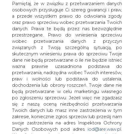
porozumienia ws. horyzontu
danych. Prawa te będą przez nas bezwzględnie
działania kopalń
przestrzegane. Prawo do wniesienia sprzeciwu
wobec przetwarzania danych z przyczyn
związanych z Twoją szczególną sytuacją, po
skutecznym wniesieniu prawa do sprzeciwu Twoje
dane nie będą przetwarzane o ile nie będzie istnieć
ważna prawnie uzasadniona podstawa do
przetwarzania, nadrzędna wobec Twoich interesów,
Górnicy dołowi będą mieli gwarancję
praw i wolności lub podstawa do ustalenia,
zatrudnienia w kopalni aż do emerytury -
dochodzenia lub obrony roszczeń. Twoje dane nie
uzgodniono podczas kolejnej tury
będą przetwarzane w celu marketingu własnego
rozmów śląskich związkowców z
po zgłoszeniu sprzeciwu. Jeżeli więc nie zgadzasz
delegacją rządową. Punktem spornym w
się z naszą oceną niezbędności przetwarzania
Twoich danych lub masz inne zastrzeżenia w tym
rozmowach pozostaje przede
zakresie, koniecznie zgłoś sprzeciw lub prześlij nam
wszystkim horyzont działania
swoje zastrzeżenia na adres Inspektora Ochrony
poszczególnych kopalń.
Danych Osobowych pod adres
iod@are.waw.pl
.
Według nieoficjalnych informacji uczestników
Wycofanie zgody nie wpływa na zgodność z
odbywających się od minionego wtorku rozmów, strony
prawem przetwarzania dokonanego przed jej
są bliskie podpisania porozumienia. Zakończone w nocy
wycofaniem.
z czwartku na piątek rozmowy dotyczyły głównie