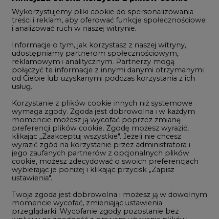
Informacje o tym, jak korzystasz z naszej witryny,
Gospodarka
udostępniamy partnerom społecznościowym,
reklamowym i analitycznym. Partnerzy mogą
Geopolityka
połączyć te informacje z innymi danymi otrzymanymi
LTE450
od Ciebie lub uzyskanymi podczas korzystania z ich
usług.
Korzystanie z plików cookie innych niż systemowe
Innowacje i AI
wymaga zgody. Zgoda jest dobrowolna i w każdym
momencie możesz ją wycofać poprzez zmianę
Telekomunikacja i IT
preferencji plików cookie. Zgodę możesz wyrazić,
klikając „Zaakceptuj wszystkie". Jeżeli nie chcesz
Handel emisjami CO2
wyrazić zgód na korzystanie przez administratora i
Wodór
jego zaufanych partnerów z opcjonalnych plików
cookie, możesz zdecydować o swoich preferencjach
Górnictwo
wybierając je poniżej i klikając przycisk „Zapisz
ustawienia".
Zmiany klimatyczne
Twoja zgoda jest dobrowolna i możesz ją w dowolnym
momencie wycofać, zmieniając ustawienia
przeglądarki. Wycofanie zgody pozostanie bez
Atom
wpływu na zgodność z prawem używania plików
Fotowoltaika
cookie i podobnych technologii, którego dokonano
na podstawie zgody przed jej wycofaniem. Korzystanie
Offshore wind
z plików cookie ww. celach związane jest z
przetwarzaniem Twoich danych osobowych.