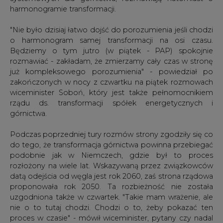
o harmonogram samej transformacji na osi czasu.
Będziemy o tym jutro (w piątek - PAP) spokojnie
rozmawiać - zakładam, że zmierzamy cały czas w stronę
już kompleksowego porozumienia" - powiedział po
zakończonych w nocy z czwartku na piątek rozmowach
wiceminister Soboń, który jest także pełnomocnikiem
rządu ds. transformacji spółek energetycznych i
górnictwa.
Podczas poprzedniej tury rozmów strony zgodziły się co
do tego, że transformacja górnictwa powinna przebiegać
podobnie jak w Niemczech, gdzie był to proces
rozłożony na wiele lat. Wskazywaną przez związkowców
datą odejścia od węgla jest rok 2060, zaś strona rządowa
proponowała rok 2050. Ta rozbieżność nie została
uzgodniona także w czwartek. "Takie mam wrażenie, ale
nie o to tutaj chodzi. Chodzi o to, żeby pokazać ten
proces w czasie" - mówił wiceminister, pytany czy nadal
nie ma zgody w sprawie daty zakończenia transformacji.
Dominik Kolorz z Solidarności przypomniał, że niemiecki
mechanizm przemian w górnictwie opierał się na tym, iż