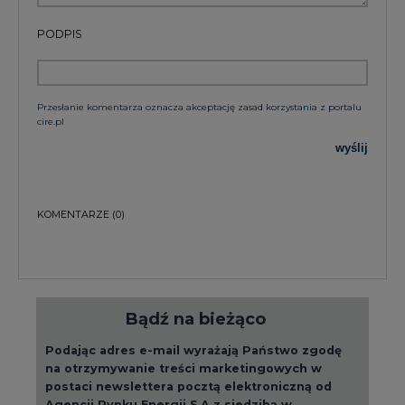
Przesłanie komentarza oznacza akceptację zasad korzystania z portalu
cire.pl
wyślij
KOMENTARZE
(0)
Bądź na bieżąco
Podając adres e-mail wyrażają Państwo zgodę
na otrzymywanie treści marketingowych w
postaci newslettera pocztą elektroniczną od
Agencji Rynku Energii S.A z siedzibą w
Warszawie.
ZAPISZ SIĘ DO NEWSLETTERA