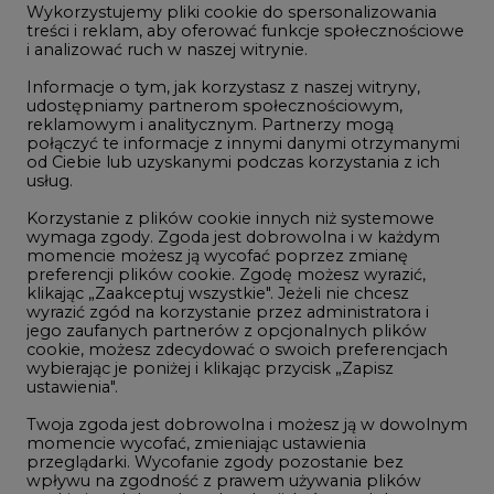
Wykorzystujemy pliki cookie do spersonalizowania
Studio CIRE
treści i reklam, aby oferować funkcje społecznościowe
i analizować ruch w naszej witrynie.
Rozmowy o energetyce
Informacje o tym, jak korzystasz z naszej witryny,
Gospodarka
udostępniamy partnerom społecznościowym,
reklamowym i analitycznym. Partnerzy mogą
Geopolityka
połączyć te informacje z innymi danymi otrzymanymi
LTE450
od Ciebie lub uzyskanymi podczas korzystania z ich
usług.
Korzystanie z plików cookie innych niż systemowe
Innowacje i AI
wymaga zgody. Zgoda jest dobrowolna i w każdym
momencie możesz ją wycofać poprzez zmianę
Telekomunikacja i IT
preferencji plików cookie. Zgodę możesz wyrazić,
klikając „Zaakceptuj wszystkie". Jeżeli nie chcesz
Handel emisjami CO2
wyrazić zgód na korzystanie przez administratora i
Wodór
jego zaufanych partnerów z opcjonalnych plików
cookie, możesz zdecydować o swoich preferencjach
Górnictwo
wybierając je poniżej i klikając przycisk „Zapisz
ustawienia".
Zmiany klimatyczne
Twoja zgoda jest dobrowolna i możesz ją w dowolnym
momencie wycofać, zmieniając ustawienia
przeglądarki. Wycofanie zgody pozostanie bez
Atom
wpływu na zgodność z prawem używania plików