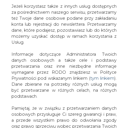
Strona główna
/
CIEPŁOWNICTWO
/
Kara bez ulgowej
Jeżeli korzystasz także z innych usług dostępnych
taryfy
za pośrednictwem naszego serwisu, przetwarzamy
też Twoje dane osobowe podane przy zakładaniu
2002-04-09 00:00
konta lub rejestracji do newslettera. Przetwarzamy
drukuj
dane, które podajesz, pozostawiasz lub do których
skomentuj
możemy uzyskać dostęp w ramach korzystania z
Usług.
udostępnij
:
Informacje dotyczące Administratora Twoich
danych osobowych a także cele i podstawy
Kara bez ulgowej taryfy
przetwarzania oraz inne niezbędne informacje
wymagane przez RODO znajdziesz w Polityce
Prywatności pod wskazanym linkiem (
tym linkiem
).
Dane zbierane na potrzeby różnych usług mogą
być przetwarzane w różnych celach, na różnych
podstawach.
Spółka z Zielonej Góry ma zapłacić
Pamiętaj, że w związku z przetwarzaniem danych
osobowych przysługuje Ci szereg gwarancji i praw,
ponad 65 tys. zł kary za to, że ustalała
a przede wszystkim prawo do odwołania zgody
ceny za ciepło bez zatwierdzonej taryfy.
oraz prawo sprzeciwu wobec przetwarzania Twoich
Firma ta oferuje modernizację źródeł