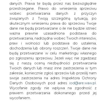
danych. Prawa te będą przez nas bezwzględnie
ciepła zapewniając klientom
przestrzegane. Prawo do wniesienia sprzeciwu
jednocześnie własne dostawy. Klienci
wobec przetwarzania danych z przyczyn
natomiast co miesiąc płacą za część
związanych z Twoją szczególną sytuacją, po
inwestycji oraz za faktycznie pobrane
skutecznym wniesieniu prawa do sprzeciwu Twoje
ciepło.
dane nie będą przetwarzane o ile nie będzie istnieć
ważna prawnie uzasadniona podstawa do
Za stosowanie cen za energię bez zatwierdzonej taryfy
przetwarzania, nadrzędna wobec Twoich interesów,
prezes Urzędu Regulacji Energetyki ukarał już parę
praw i wolności lub podstawa do ustalenia,
spółek energetycznych jednak taka sprawę jak spółki z
dochodzenia lub obrony roszczeń. Twoje dane nie
Zielonej Góry rozpatrywana była po raz pierwszy
będą przetwarzane w celu marketingu własnego
URE stwierdziło, że spółka SIM w umowach ustalała ceny
po zgłoszeniu sprzeciwu. Jeżeli więc nie zgadzasz
za ciepło bez zatwierdzenia taryfy. Ukarał ją karą w
się z naszą oceną niezbędności przetwarzania
wysokości 65,625 tys. zł, co stanowi 3 proc. jej przychodu.
Twoich danych lub masz inne zastrzeżenia w tym
Spółka odwołała się do SA. W swym odwołaniu SIM
zakresie, koniecznie zgłoś sprzeciw lub prześlij nam
uzasadnia, że ceny ciepła były zawsze negocjowane z
swoje zastrzeżenia na adres Inspektora Ochrony
odbiorcami, a w umowach określono obustronne zasady
Danych Osobowych pod adres
iod@are.waw.pl
.
ich waloryzacji w razie wzrostu cen paliw czy kosztów
Wycofanie zgody nie wpływa na zgodność z
wytwarzania ciepła. Jednocześnie Spółka twierdzi, że
prawem przetwarzania dokonanego przed jej
trwające około 9miesięcy postępowanie koncesyjne było
wycofaniem.
przeszkodą dla zatwierdzenia taryfy
Spółka powołała się też na fakt, że prezes URE zawiesił