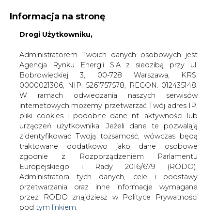
WYDAWCA PORTALU:
Informacja na stronę
A
A
A
Drogi Użytkowniku,
WIELKOŚĆ TEKSTU
WYSOKI KONTRAST
ZALOGUJ SIĘ
Administratorem Twoich danych osobowych jest
Agencja Rynku Energii S.A z siedzibą przy ul.
Bobrowieckiej 3, 00-728 Warszawa, KRS:
0000021306, NIP: 5261757578, REGON: 012435148.
W ramach odwiedzania naszych serwisów
internetowych możemy przetwarzać Twój adres IP,
pliki cookies i podobne dane nt. aktywności lub
urządzeń użytkownika. Jeżeli dane te pozwalają
zidentyfikować Twoją tożsamość, wówczas będą
traktowane dodatkowo jako dane osobowe
zgodnie z Rozporządzeniem Parlamentu
Europejskiego i Rady 2016/679 (RODO).
WŁĄCZ CIRE.TV
Administratora tych danych, cele i podstawy
przetwarzania oraz inne informacje wymagane
przez RODO znajdziesz w Polityce Prywatności
pod
tym linkiem.