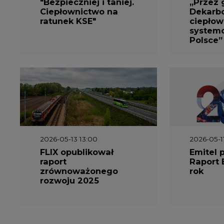
"Bezpieczniej i taniej.
„Przez 
Ciepłownictwo na
Dekarbo
ratunek KSE"
ciepłow
system
Polsce”
2026-05-13 13:00
2026-05-1
FLIX opublikował
Emitel 
raport
Raport 
zrównoważonego
rok
rozwoju 2025