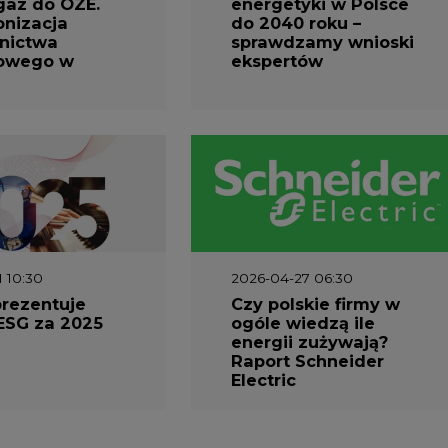
gaz do OZE.
energetyki w Polsce
nizacja
do 2040 roku –
nictwa
sprawdzamy wnioski
owego w
ekspertów
1 10:30
2026-04-27 06:30
prezentuje
Czy polskie firmy w
ESG za 2025
ogóle wiedzą ile
energii zużywają?
Raport Schneider
Electric