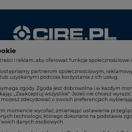
ookie
WYDAWCA PORTALU
reści i reklam, aby oferować funkcje społecznościowe i
, udostępniamy partnerom społecznościowym, reklamow
lub uzyskanymi podczas korzystania z ich usług.
Zmiany kadrowe na rynku
Innowacje 
Studio CIRE
Telekomuni
e wymaga zgody. Zgoda jest dobrowolna i w każdym mo
kając „Zaakceptuj wszystkie". Jeżeli nie chcesz wyrazić
Rozmowy o energetyce
Handel em
możesz zdecydować o swoich preferencjach wybierając je
Gospodarka
Wodór
ym momencie wycofać, zmieniając ustawienia przegląd
nych technologii, którego dokonano na podstawie zgod
Geopolityka
Górnictwo
 Twoich danych osobowych.
LTE450
Zmiany kl