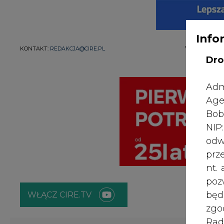
Info
WYDAWCA PO
KONTAKT:
REDAKCJA@CIRE.PL
Dro
Adm
Age
Bob
NI
odw
prz
nt.
poz
bę
WŁĄCZ CIRE.TV
zgo
Rad