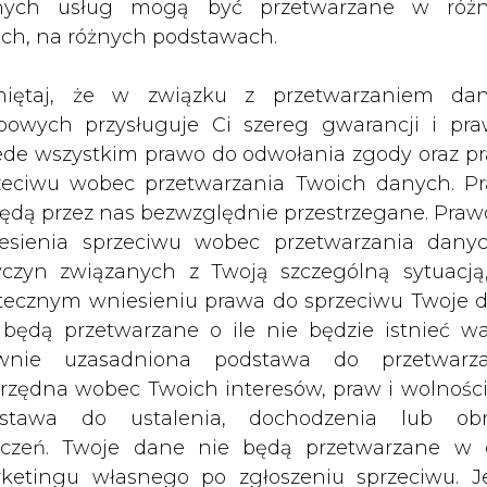
nych usług mogą być przetwarzane w róż
ach, na różnych podstawach.
Cena
Zmiany cen
1D
1M
YTD
1Y
iętaj, że w związku z przetwarzaniem da
bowych przysługuje Ci szereg gwarancji i pra
23,42
-1,6%
-0,6%
-5,0%
4
ede wszystkim prawo do odwołania zgody oraz p
zeciwu wobec przetwarzania Twoich danych. P
będą przez nas bezwzględnie przestrzegane. Praw
56,55
-1,8%
-6,5%
0,5%
-26
esienia sprzeciwu wobec przetwarzania dany
428,78
-7,8%
-19,9%
-34,5%
-33
yczyn związanych z Twoją szczególną sytuacją
tecznym wniesieniu prawa do sprzeciwu Twoje 
406,08
-8,3%
-18,2%
-33,3%
-32
 będą przetwarzane o ile nie będzie istnieć w
wnie uzasadniona podstawa do przetwarza
rzędna wobec Twoich interesów, praw i wolności
stawa do ustalenia, dochodzenia lub ob
zczeń. Twoje dane nie będą przetwarzane w 
ketingu własnego po zgłoszeniu sprzeciwu. Je
Artykuł powstał bez wsparcia narzędzi sztucznej