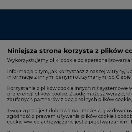
Niniejsza strona korzysta z plików c
Wykorzystujemy pliki cookie do spersonalizowania t
Informacje o tym, jak korzystasz z naszej witryny
informacje z innymi danymi otrzymanymi od Ciebie 
CIRE - kim jesteśmy
Rok 2025 na CIRE
Reklamuj się na CIRE
Rok 2024 na CIRE
Korzystanie z plików cookie innych niż systemow
preferencji plików cookie. Zgodę możesz wyrazić, kli
Patronat medialny CIRE
Rok 2023 na CIRE
zaufanych partnerów z opcjonalnych plików cookie, 
ARE - wydawca portalu CIRE
Rok 2022 na CIRE
Twoja zgoda jest dobrowolna i możesz ją w dowoln
zgodność z prawem używania plików cookie i podob
Zasady korzystania z portalu
RODO
cookie ww. celach związane jest z przetwarzaniem
Kontakt
Raporty branżowe