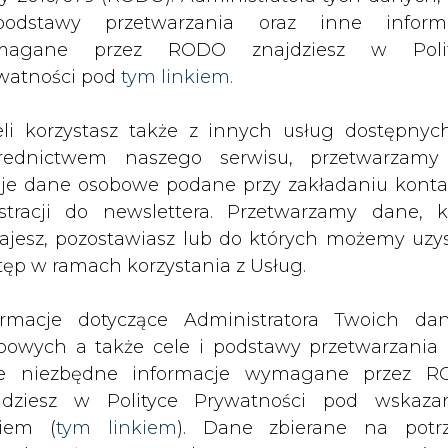
SPODARKA
ZMIANY KADROWE NA RYNKU
CIEP
odstawy przetwarzania oraz inne inform
magane przez RODO znajdziesz w Polit
watności pod
tym linkiem.
 do emisji CO2, węgla i paliw
eli korzystasz także z innych usług dostępnyc
drukuj
skomentuj
udostępnij
:
rednictwem naszego serwisu, przetwarzamy
je dane osobowe podane przy zakładaniu konta
estracji do newslettera. Przetwarzamy dane, k
isji CO2, węgla i paliw
ajesz, pozostawiasz lub do których możemy uzy
tęp w ramach korzystania z Usług.
ormacje dotyczące Administratora Twoich da
bowych a także cele i podstawy przetwarzania 
e niezbędne informacje wymagane przez 
i CO2, ceny węgla energetycznego A
jdziesz w Polityce Prywatności pod wskaz
kiem (
tym linkiem
). Dane zbierane na potr