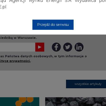
ząd Agencji Rynku Energii S.A Wydawca por
.pl
Przejdź do serwisu
rzymywanie treści marketingowych w postaci newslettera
 siedzibą w Warszawie.
 nas Państwa danych osobowych, w tym informacje o
lityce prywatności.
wszystkie artykuły