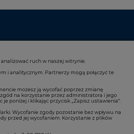
 analizować ruch w naszej witrynie.
ym i analitycznym. Partnerzy mogą połączyć te
i AI
Atom
kacja i IT
Fotowoltaika
mencie możesz ją wycofać poprzez zmianę
 zgód na korzystanie przez administratora i jego
isjami CO2
Offshore wind
 poniżej i klikając przycisk „Zapisz ustawienia".
Magazyny energii
arki. Wycofanie zgody pozostanie bez wpływu na
y przed jej wycofaniem. Korzystanie z plików
Zielone samorządy
imatyczne
Zielona gospodarka