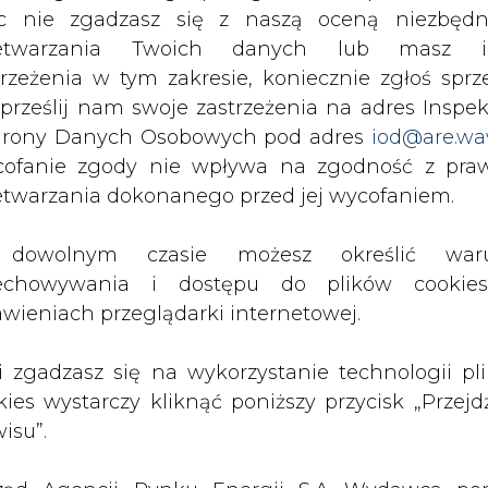
at
c nie zgadzasz się z naszą oceną niezbędn
inteligencji. Wydawca portalu CIRE zgadza się na włącz
publikacji do szkoleń treningowych LLM.
zetwarzania Twoich danych lub masz i
trzeżenia w tym zakresie, koniecznie zgłoś sprz
 prześlij nam swoje zastrzeżenia na adres Inspek
rony Danych Osobowych pod adres
iod@are.wa
ofanie zgody nie wpływa na zgodność z pr
etwarzania dokonanego przed jej wycofaniem.
PODPIS
dowolnym czasie możesz określić waru
echowywania i dostępu do plików cooki
Przesłanie komentarza oznacza akceptację zasad korzystania
z portalu cire.pl
awieniach przeglądarki internetowej.
wyślij
li zgadzasz się na wykorzystanie technologii pl
kies wystarczy kliknąć poniższy przycisk „Przejd
isu”.