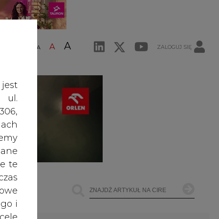
A
A
ZALOGUJ SIĘ
ŚĆ TEKSTU
A
jest
 ul.
306,
ach
żemy
dane
e te
czas
owe
go i
cele