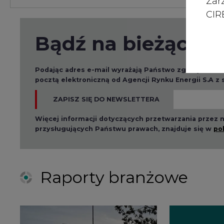
Zar
CIRE
Bądź na bieżąco
Podając adres e-mail wyrażają Państwo zgodę na ot
pocztą elektroniczną od Agencji Rynku Energii S.A z
ZAPISZ SIĘ DO NEWSLETTERA
Więcej informacji dotyczących przetwarzania przez
przysługujących Państwu prawach, znajduje się w
po
Raporty branżowe