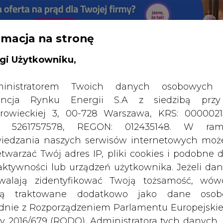
rmacja na stronę
RTALU:
WIELKO
WYSOKI KONTRAST
gi Użytkowniku,
inistratorem Twoich danych osobowych 
ncja Rynku Energii S.A z siedzibą przy
rowieckiej 3, 00-728 Warszawa, KRS: 0000021
P: 5261757578, REGON: 012435148. W ram
iedzania naszych serwisów internetowych mo
etwarzać Twój adres IP, pliki cookies i podobne 
 aktywności lub urządzeń użytkownika. Jeżeli dan
walają zidentyfikować Twoją tożsamość, wów
dą traktowane dodatkowo jako dane osob
dnie z Rozporządzeniem Parlamentu Europejskie
y 2016/679 (RODO). Administratora tych danych, 