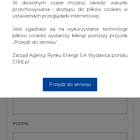
W dowolnym czasie możesz określić warunki
przechowywania i dostępu do plików cookies w
Artykuł powstał bez wsparcia narzędzi sztucznej inteligencji.
ustawieniach przeglądarki internetowej.
Wydawca portalu CIRE zgadza się na włączenie publikacji do
szkoleń treningowych LLM.
Jeśli zgadzasz się na wykorzystanie technologii
plików cookies wystarczy kliknąć poniższy przycisk
„Przejdź do serwisu”.
KOMENTARZE
Zarząd Agencji Rynku Energii S.A Wydawca portalu
CIRE.pl
TREŚĆ KOMENTARZA
Przejdź do serwisu
PODPIS