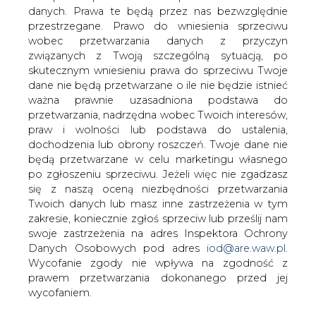
danych. Prawa te będą przez nas bezwzględnie
przestrzegane. Prawo do wniesienia sprzeciwu
wobec przetwarzania danych z przyczyn
Kwiecień i maj 2019 r. były jedne z
związanych z Twoją szczególną sytuacją, po
zimniejszych miesięcy natomiast
skutecznym wniesieniu prawa do sprzeciwu Twoje
czerwiec najcieplej-szy, np. w
dane nie będą przetwarzane o ile nie będzie istnieć
Warszawie od 1779 r. Według danych
ważna prawnie uzasadniona podstawa do
opublikowanych przez europejską sieć
przetwarzania, nadrzędna wobec Twoich interesów,
badawczą Copernicus Climate Change
praw i wolności lub podstawa do ustalenia,
Service tegoroczny lipiec był
dochodzenia lub obrony roszczeń. Twoje dane nie
najcieplejszym miesiącem od początku
będą przetwarzane w celu marketingu własnego
pomiarów meteorologicznych na
po zgłoszeniu sprzeciwu. Jeżeli więc nie zgadzasz
świecie. W Polsce lipiec był jednym z
się z naszą oceną niezbędności przetwarzania
zimniejszych a sierpień w 2019 r. po
Twoich danych lub masz inne zastrzeżenia w tym
sierpniu 2015 r. drugim w rankingu
zakresie, koniecznie zgłoś sprzeciw lub prześlij nam
swoje zastrzeżenia na adres Inspektora Ochrony
ciepłych miesięcy w wieloleciu 2014-
Danych Osobowych pod adres
iod@are.waw.pl
.
2019.
Wycofanie zgody nie wpływa na zgodność z
prawem przetwarzania dokonanego przed jej
wycofaniem.
#
Ciepłownictwo
#
Materiały
problemowe