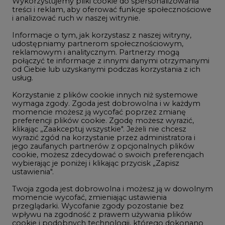
Wykorzystujemy pliki cookie do spersonalizowania
Studio CIRE
treści i reklam, aby oferować funkcje społecznościowe
i analizować ruch w naszej witrynie.
Rozmowy o energetyce
Informacje o tym, jak korzystasz z naszej witryny,
Gospodarka
udostępniamy partnerom społecznościowym,
reklamowym i analitycznym. Partnerzy mogą
Geopolityka
połączyć te informacje z innymi danymi otrzymanymi
LTE450
od Ciebie lub uzyskanymi podczas korzystania z ich
usług.
Korzystanie z plików cookie innych niż systemowe
Innowacje i AI
wymaga zgody. Zgoda jest dobrowolna i w każdym
momencie możesz ją wycofać poprzez zmianę
Telekomunikacja i IT
preferencji plików cookie. Zgodę możesz wyrazić,
klikając „Zaakceptuj wszystkie". Jeżeli nie chcesz
Handel emisjami CO2
wyrazić zgód na korzystanie przez administratora i
Wodór
jego zaufanych partnerów z opcjonalnych plików
cookie, możesz zdecydować o swoich preferencjach
Górnictwo
wybierając je poniżej i klikając przycisk „Zapisz
ustawienia".
Zmiany klimatyczne
Twoja zgoda jest dobrowolna i możesz ją w dowolnym
momencie wycofać, zmieniając ustawienia
przeglądarki. Wycofanie zgody pozostanie bez
Atom
wpływu na zgodność z prawem używania plików
Fotowoltaika
cookie i podobnych technologii, którego dokonano