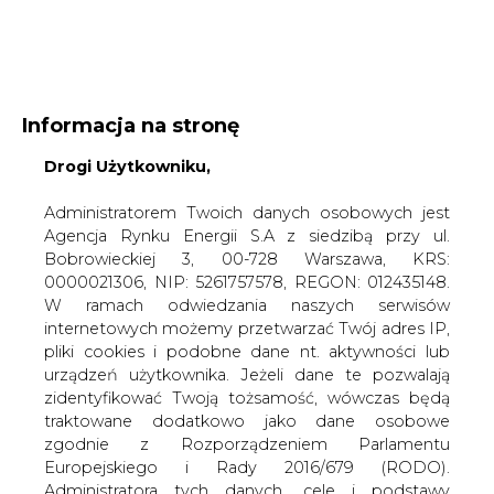
WYDAWCA PORTALU:
Informacja na stronę
A
A
A
Drogi Użytkowniku,
WIELKOŚĆ TEKSTU
WYSOKI KONTRAST
ZALOGUJ SIĘ
Administratorem Twoich danych osobowych jest
Agencja Rynku Energii S.A z siedzibą przy ul.
Bobrowieckiej 3, 00-728 Warszawa, KRS:
0000021306, NIP: 5261757578, REGON: 012435148.
W ramach odwiedzania naszych serwisów
internetowych możemy przetwarzać Twój adres IP,
pliki cookies i podobne dane nt. aktywności lub
urządzeń użytkownika. Jeżeli dane te pozwalają
zidentyfikować Twoją tożsamość, wówczas będą
traktowane dodatkowo jako dane osobowe
zgodnie z Rozporządzeniem Parlamentu
Europejskiego i Rady 2016/679 (RODO).
WŁĄCZ CIRE.TV
Administratora tych danych, cele i podstawy
przetwarzania oraz inne informacje wymagane
przez RODO znajdziesz w Polityce Prywatności
pod
tym linkiem.