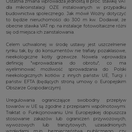
obecnie stawka VAT np. na instalacje fotowoltaiczne różni
się od miejsca ich zainstalowania.
Celem uchwalonej w środę ustawy jest uszczelnienie
rynku tak, by do konsumentów nie trafiały pozaklasowe,
nieekologiczne kotły grzewcze. Nowela wprowadza
definicję "wprowadzania do obrotu", co ma
wyeliminować możliwość sprowadzania do Polski
nieekologicznych kotłów z innych państw UE, Turcji i
państw EFTA (będących stroną umowy o Europejskim
Obszarze Gospodarczym).
Uregulowania ograniczające swobodny przepływ
towarów w UE są zgodne z przepisami wspólnotowymi.
Traktat o Funkcjonowaniu Unii Europejskiej dopuszcza
stosowanie zakazów lub ograniczeń przywozowych,
wywozowych lub tranzytowych, uzasadnionych
względami m.in. bezpieczeństwa publicznego, czy
ochrony zdrowia i życia ludzi.
Nowe przepisy mają wzmocnić też system kontroli