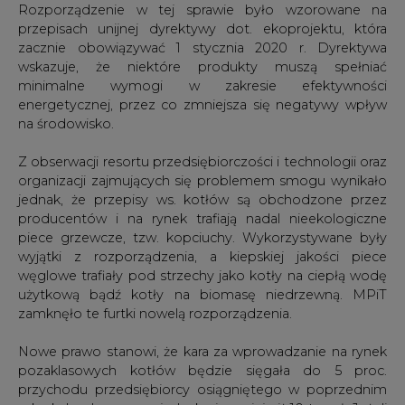
minimalne wymogi w zakresie efektywności
energetycznej, przez co zmniejsza się negatywy wpływ
na środowisko.
Z obserwacji resortu przedsiębiorczości i technologii oraz
organizacji zajmujących się problemem smogu wynikało
jednak, że przepisy ws. kotłów są obchodzone przez
producentów i na rynek trafiają nadal nieekologiczne
piece grzewcze, tzw. kopciuchy. Wykorzystywane były
wyjątki z rozporządzenia, a kiepskiej jakości piece
węglowe trafiały pod strzechy jako kotły na ciepłą wodę
użytkową bądź kotły na biomasę niedrzewną. MPiT
zamknęło te furtki nowelą rozporządzenia.
Nowe prawo stanowi, że kara za wprowadzanie na rynek
pozaklasowych kotłów będzie sięgała do 5 proc.
przychodu przedsiębiorcy osiągniętego w poprzednim
roku kalendarzowym, jednak nie mniej niż 10 tys. zł. Jeżeli
przedsiębiorca nie osiągnął w poprzednim roku
przychodu, kara wynosić będzie 10 tys. zł.