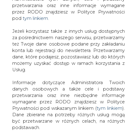
Strona główna
/
CIEPŁOWNICTWO
/
Sejm za karami
Jeżeli korzystasz także z innych usług dostępnych
finansowymi za sprzedaż kopciuchów i obligiem
za pośrednictwem naszego serwisu, przetwarzamy
też Twoje dane osobowe podane przy zakładaniu
podłączania się do sieci ciepłowniczych
konta lub rejestracji do newslettera. Przetwarzamy
2019-09-11 00:00
dane, które podajesz, pozostawiasz lub do których
drukuj
możemy uzyskać dostęp w ramach korzystania z
skomentuj
Usług.
udostępnij
:
Informacje dotyczące Administratora Twoich
danych osobowych a także cele i podstawy
przetwarzania oraz inne niezbędne informacje
wymagane przez RODO znajdziesz w Polityce
Sejm za karami finansowymi za
sprzedaż kopciuchów i obligiem
Prywatności pod wskazanym linkiem (
tym linkiem
).
podłączania się do sieci
Dane zbierane na potrzeby różnych usług mogą
ciepłowniczych
być przetwarzane w różnych celach, na różnych
podstawach.
Pamiętaj, że w związku z przetwarzaniem danych
osobowych przysługuje Ci szereg gwarancji i praw,
a przede wszystkim prawo do odwołania zgody
oraz prawo sprzeciwu wobec przetwarzania Twoich