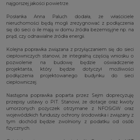
się do sieci o ile mają w domu źródła bezemisyjne np. na
prąd, czy odnawialne źródła energii.
Kolejna poprawka związana z przyłączaniem się do sieci
ciepłowniczych stanowi, że integralną częścią wniosku o
pozwolenie na budowę będzie oświadczenie
projektanta, który będzie dotyczył możliwości
podłączenia projektowanego budynku do sieci
ciepłowniczej.
Następna poprawka poparta przez Sejm doprecyzuję
przepisy ustawy o PIT. Stanowi, że dotacje oraz kwoty
umorzonych pożyczek otrzymane z NFOŚiGW oraz
wojewódzkich funduszy ochrony środowiska i związany z
tym dochód będzie zwolniony z podatku od osób
fizycznych.
Ostatnia zmiana wprowadza jednolitą 8 proc. stawkę VAT
dla mikroinstalacji OZE instalowanych w przypadku
budownictwa społecznego. Jak mówił Woźny dotyczyć
to będzie nieruchomości do 300 m kw. Dodawał, że