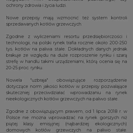
sprzedawanych kotłów grzewczych.
Zgodnie z wyliczeniami resortu przedsiębiorczości i
technologii, na polski rynek trafia rocznie około 200-250
tys. kotłów na paliwa stałe. Dokładnych danych jednak
brakuje ze względu na duże rozproszenie rynku i szarą
strefę w handlu takimi urządzeniami, którą ocenia się na
20-25 proc. rynku.
Nowela "uzbraja" obowiązujące rozporządzenie
dotyczące norm jakości kotłów w przepisy pozwalające
skuteczniej przeciwdziałać wprowadzaniu na rynek
nieekologicznych kotłów grzewczych na paliwo stałe.
Zgodnie z obowiązującym prawem, od 1 lipca 2018 r. w
Polsce nie można wprowadzać na rynek gorszych niż
piątej klasy emisyjnej (najbardziej ekologicznych)
domowych kotłów grzewczych na paliwo stałe.
Rozporządzenie w tej sprawie było wzorowane na
przepisach unijnej dyrektywy dot. ekoprojektu, która
zacznie obowiązywać 1 stycznia 2020 r. Dyrektywa
wskazuje, że niektóre produkty muszą spełniać