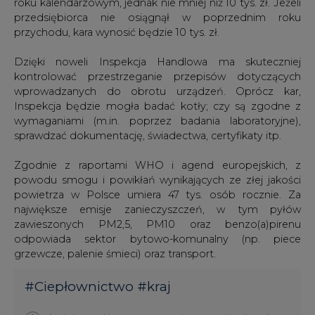
Dzięki noweli Inspekcja Handlowa ma skuteczniej
kontrolować przestrzeganie przepisów dotyczących
wprowadzanych do obrotu urządzeń. Oprócz kar,
Inspekcja będzie mogła badać kotły; czy są zgodne z
wymaganiami (m.in. poprzez badania laboratoryjne),
sprawdzać dokumentację, świadectwa, certyfikaty itp.
Zgodnie z raportami WHO i agend europejskich, z
powodu smogu i powikłań wynikających ze złej jakości
powietrza w Polsce umiera 47 tys. osób rocznie. Za
największe emisje zanieczyszczeń, w tym pyłów
zawieszonych PM2,5, PM10 oraz benzo(a)pirenu
odpowiada sektor bytowo-komunalny (np. piece
grzewcze, palenie śmieci) oraz transport.
#
Ciepłownictwo
#
kraj
Artykuł powstał bez wsparcia narzędzi sztucznej inteligencji.
Wydawca portalu CIRE zgadza się na włączenie publikacji do
szkoleń treningowych LLM.