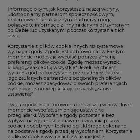
połączyć te informacje z innymi danymi otrzymanymi
LTE450
od Ciebie lub uzyskanymi podczas korzystania z ich
usług.
Korzystanie z plików cookie innych niż systemowe
Innowacje i AI
wymaga zgody. Zgoda jest dobrowolna i w każdym
momencie możesz ją wycofać poprzez zmianę
Telekomunikacja i IT
preferencji plików cookie. Zgodę możesz wyrazić,
klikając „Zaakceptuj wszystkie". Jeżeli nie chcesz
Handel emisjami CO2
wyrazić zgód na korzystanie przez administratora i
Wodór
jego zaufanych partnerów z opcjonalnych plików
cookie, możesz zdecydować o swoich preferencjach
Górnictwo
wybierając je poniżej i klikając przycisk „Zapisz
ustawienia".
Zmiany klimatyczne
Twoja zgoda jest dobrowolna i możesz ją w dowolnym
momencie wycofać, zmieniając ustawienia
przeglądarki. Wycofanie zgody pozostanie bez
Atom
wpływu na zgodność z prawem używania plików
Fotowoltaika
cookie i podobnych technologii, którego dokonano
na podstawie zgody przed jej wycofaniem. Korzystanie
Offshore wind
z plików cookie ww. celach związane jest z
przetwarzaniem Twoich danych osobowych.
Magazyny energii
Równocześnie informujemy, że Administratorem
Zielone samorządy
Państwa danych jest Agencja Rynku Energii S.A., ul.
Bobrowiecka 3, 00-728 Warszawa.