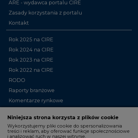
Rok 2025 na CIRE
Rok 2024 na CIRE
Rok 2023 na CIRE
Rok 2022 na CIRE
RODO
Raporty branżowe
Komentarze rynkowe
Zmiany kadrowe na rynku
Niniejsza strona korzysta z plików cookie
Wykorzystujemy pliki cookie do spersonalizowania
Studio CIRE
treści i reklam, aby oferować funkcje społecznościowe
i analizować ruch w naszej witrynie.
Rozmowy o energetyce
Informacje o tym, jak korzystasz z naszej witryny,
Gospodarka
udostępniamy partnerom społecznościowym,
reklamowym i analitycznym. Partnerzy mogą
Geopolityka