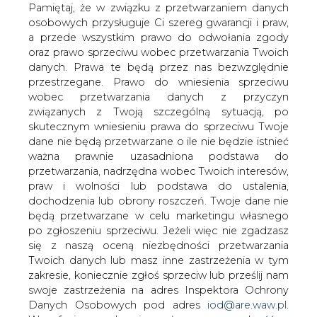
Wprowadzenie kar za sprzedaż tzw.
danych. Prawa te będą przez nas bezwzględnie
kopciuchów, a także zakaz
przestrzegane. Prawo do wniesienia sprzeciwu
sprowadzania do Polski kotłów
wobec przetwarzania danych z przyczyn
niespełniających ekologicznych norm -
związanych z Twoją szczególną sytuacją, po
przewidują przepisy ustawy, które w
skutecznym wniesieniu prawa do sprzeciwu Twoje
środę uchwalił Sejm. Ustawa przewiduje
dane nie będą przetwarzane o ile nie będzie istnieć
ponadto obligo przyłączania się do sieci
ważna prawnie uzasadniona podstawa do
ciepłowniczej.
przetwarzania, nadrzędna wobec Twoich interesów,
praw i wolności lub podstawa do ustalenia,
Za uchwaleniem noweli Prawa ochrony środowiska oraz
dochodzenia lub obrony roszczeń. Twoje dane nie
niektórych innych ustaw głosowało 414 posłów, dwóch
będą przetwarzane w celu marketingu własnego
było przeciw, a jeden wstrzymał się od głosu. Teraz
po zgłoszeniu sprzeciwu. Jeżeli więc nie zgadzasz
nowela trafi pod obrady Senatu.
się z naszą oceną niezbędności przetwarzania
Twoich danych lub masz inne zastrzeżenia w tym
Jeszcze przed ostatecznym głosowaniem całości
zakresie, koniecznie zgłoś sprzeciw lub prześlij nam
projektu posłowie poparli kilka kluczowych poprawek do
swoje zastrzeżenia na adres Inspektora Ochrony
ustawy zaproponowanych przez posłów PiS.
Danych Osobowych pod adres
iod@are.waw.pl
.
Wycofanie zgody nie wpływa na zgodność z
Jedna z nich wprowadza obligo do podłączania się do
prawem przetwarzania dokonanego przed jej
sieci ciepłowniczych, o ile będzie to technicznie i
wycofaniem.
ekonomicznie możliwe. Piotr Woźny, prezes