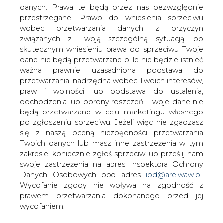
danych. Prawa te będą przez nas bezwzględnie
Notowania uprawnień EUA do emisji
przestrzegane. Prawo do wniesienia sprzeciwu
CO2, ceny węgla energetycznego ARA
wobec przetwarzania danych z przyczyn
na przyszły rok oraz ceny paliw.
związanych z Twoją szczególną sytuacją, po
skutecznym wniesieniu prawa do sprzeciwu Twoje
Surowiec
Je
Ce
Zmiany cen
dane nie będą przetwarzane o ile nie będzie istnieć
dn.
na
ważna prawnie uzasadniona podstawa do
1D
1M
YT
1Y
przetwarzania, nadrzędna wobec Twoich interesów,
D
praw i wolności lub podstawa do ustalenia,
dochodzenia lub obrony roszczeń. Twoje dane nie
Uprawnienia do
EU
28,
-0,
13,
12,4
76,1
będą przetwarzane w celu marketingu własnego
emisji CO2
R/t
47
2%
8
%
%
po zgłoszeniu sprzeciwu. Jeżeli więc nie zgadzasz
ICE EUA Futures -
%
się z naszą oceną niezbędności przetwarzania
DEC19
Twoich danych lub masz inne zastrzeżenia w tym
zakresie, koniecznie zgłoś sprzeciw lub prześlij nam
Węgiel
US
67,3
-1,
6,0
-22,
-24,
swoje zastrzeżenia na adres Inspektora Ochrony
energetyczny ARA
D/t
0
6
%
0%
4%
Danych Osobowych pod adres
iod@are.waw.pl
.
1Y
%
Wycofanie zgody nie wpływa na zgodność z
prawem przetwarzania dokonanego przed jej
Paliwo lotnicze
US
641,
0,
6,5
15,8
-5,2
wycofaniem.
D/t
76
6
%
%
%
%