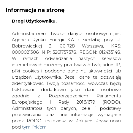
Informacja na stronę
Drogi Użytkowniku,
KONTAKT:
REDAKCJA@CIRE.PL
WYDAWCA PORTALU:
Administratorem Twoich danych osobowych jest
Agencja Rynku Energii S.A z siedzibą przy ul.
A
A
A
WIELKOŚĆ TEKSTU
WYSOKI KONTRAST
Bobrowieckiej 3, 00-728 Warszawa, KRS:
0000021306, NIP: 5261757578, REGON: 012435148.
ZALOGUJ SIĘ
W ramach odwiedzania naszych serwisów
internetowych możemy przetwarzać Twój adres IP,
pliki cookies i podobne dane nt. aktywności lub
urządzeń użytkownika. Jeżeli dane te pozwalają
zidentyfikować Twoją tożsamość, wówczas będą
traktowane dodatkowo jako dane osobowe
zgodnie z Rozporządzeniem Parlamentu
Europejskiego i Rady 2016/679 (RODO).
Administratora tych danych, cele i podstawy
przetwarzania oraz inne informacje wymagane
przez RODO znajdziesz w Polityce Prywatności
pod
tym linkiem.
WŁĄCZ CIRE.TV