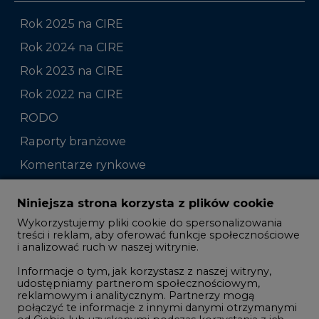
Rok 2025 na CIRE
Rok 2024 na CIRE
Rok 2023 na CIRE
Rok 2022 na CIRE
RODO
Raporty branżowe
Komentarze rynkowe
Zmiany kadrowe na rynku
Niniejsza strona korzysta z plików cookie
Wykorzystujemy pliki cookie do spersonalizowania
Studio CIRE
treści i reklam, aby oferować funkcje społecznościowe
i analizować ruch w naszej witrynie.
Rozmowy o energetyce
Informacje o tym, jak korzystasz z naszej witryny,
Gospodarka
udostępniamy partnerom społecznościowym,
reklamowym i analitycznym. Partnerzy mogą
Geopolityka
połączyć te informacje z innymi danymi otrzymanymi