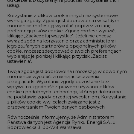
LTE450
od Ciebie lub uzyskanymi podczas korzystania z ich
usług.
Korzystanie z plików cookie innych niż systemowe
Innowacje i AI
wymaga zgody. Zgoda jest dobrowolna i w każdym
momencie możesz ją wycofać poprzez zmianę
Telekomunikacja i IT
preferencji plików cookie. Zgodę możesz wyrazić,
klikając „Zaakceptuj wszystkie". Jeżeli nie chcesz
Handel emisjami CO2
wyrazić zgód na korzystanie przez administratora i
Wodór
jego zaufanych partnerów z opcjonalnych plików
cookie, możesz zdecydować o swoich preferencjach
Górnictwo
wybierając je poniżej i klikając przycisk „Zapisz
ustawienia".
Zmiany klimatyczne
Twoja zgoda jest dobrowolna i możesz ją w dowolnym
momencie wycofać, zmieniając ustawienia
przeglądarki. Wycofanie zgody pozostanie bez
Atom
wpływu na zgodność z prawem używania plików
Fotowoltaika
cookie i podobnych technologii, którego dokonano
na podstawie zgody przed jej wycofaniem. Korzystanie
Offshore wind
z plików cookie ww. celach związane jest z
przetwarzaniem Twoich danych osobowych.
Magazyny energii
Równocześnie informujemy, że Administratorem
Zielone samorządy
Państwa danych jest Agencja Rynku Energii S.A., ul.
Bobrowiecka 3, 00-728 Warszawa.
Zielona gospodarka