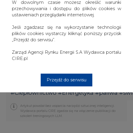
W dowolnym czasie możesz określić warunki
przechowywania i dostępu do plików cookies w
Olej napędowy 0,1
US
589
0,
6,3
17,6
-4,7
ustawieniach przeglądarki internetowej.
proc.
D/t
,50
4
%
%
%
%
Jeśli zgadzasz się na wykorzystanie technologii
Olej reduk. 1 proc.
US
40
1,6
8,3
25,6
-0,4
plików cookies wystarczy kliknąć poniższy przycisk
D/t
8,3
%
%
%
%
„Przejdź do serwisu”.
6
Zarząd Agencji Rynku Energii S.A Wydawca portalu
Olej reduk. 3,5
US
385
1,1
11,9
18,8
-5,8
CIRE.pl
proc.
D/t
,50
%
%
%
%
Notowania z dnia 16.07.2019 r.
Przejdź do serwisu
#
Ciepłownictwo
#
Energetyka
#
paliwa
#
świ
Artykuł powstał bez wsparcia narzędzi sztucznej inteligencji.
Wydawca portalu CIRE zgadza się na włączenie publikacji do
szkoleń treningowych LLM.