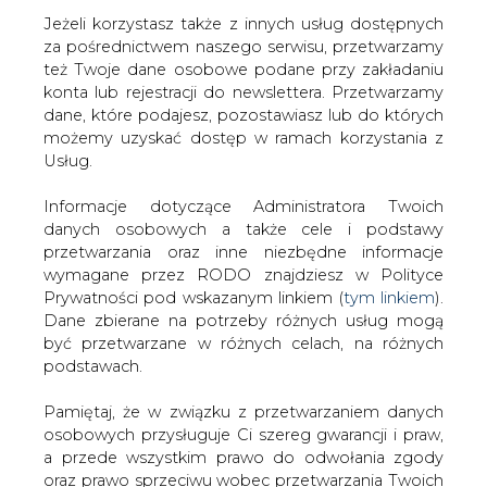
Jeżeli korzystasz także z innych usług dostępnych
za pośrednictwem naszego serwisu, przetwarzamy
też Twoje dane osobowe podane przy zakładaniu
konta lub rejestracji do newslettera. Przetwarzamy
Strona główna
/
CIEPŁOWNICTWO
/
Notowania
dane, które podajesz, pozostawiasz lub do których
uprawnień do emisji CO2, węgla i paliw
możemy uzyskać dostęp w ramach korzystania z
Usług.
2019-07-17 00:00
drukuj
Informacje dotyczące Administratora Twoich
skomentuj
danych osobowych a także cele i podstawy
udostępnij
:
przetwarzania oraz inne niezbędne informacje
wymagane przez RODO znajdziesz w Polityce
Prywatności pod wskazanym linkiem (
tym linkiem
).
Dane zbierane na potrzeby różnych usług mogą
Notowania uprawnień do emisji
być przetwarzane w różnych celach, na różnych
CO2, węgla i paliw
podstawach.
Pamiętaj, że w związku z przetwarzaniem danych
osobowych przysługuje Ci szereg gwarancji i praw,
a przede wszystkim prawo do odwołania zgody
oraz prawo sprzeciwu wobec przetwarzania Twoich