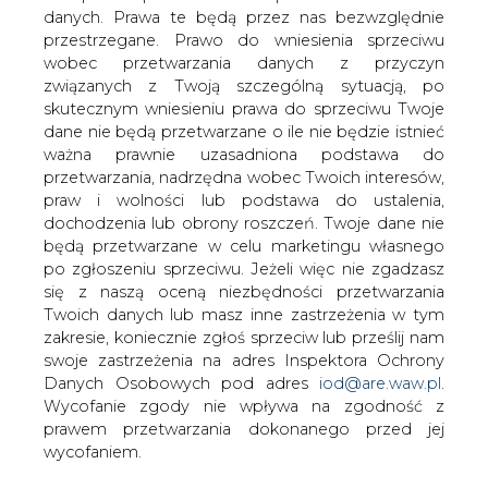
danych. Prawa te będą przez nas bezwzględnie
przestrzegane. Prawo do wniesienia sprzeciwu
wobec przetwarzania danych z przyczyn
Gdańskim ciepłownikom udało się
związanych z Twoją szczególną sytuacją, po
przywrócić ogrzewanie i ciepłą wodę w
skutecznym wniesieniu prawa do sprzeciwu Twoje
większości dzielnic, które w nocy - z
dane nie będą przetwarzane o ile nie będzie istnieć
powodu awarii, zostały pozbawione
ważna prawnie uzasadniona podstawa do
dostaw ciepła. Na wznowienie dostaw
przetwarzania, nadrzędna wobec Twoich interesów,
czeka jeszcze Suchanino.
praw i wolności lub podstawa do ustalenia,
dochodzenia lub obrony roszczeń. Twoje dane nie
Ciepłownicy zlokalizowali uszkodzenie - pękniętą rurę w
będą przetwarzane w celu marketingu własnego
okolicy ul. Sobieskiego. W piątek rano Gdańskie
po zgłoszeniu sprzeciwu. Jeżeli więc nie zgadzasz
Przedsiębiorstwo Energetyki Cieplnej poinformowało na
się z naszą oceną niezbędności przetwarzania
swojej stronie internetowej, że ciepło wraca do ośmiu z
Twoich danych lub masz inne zastrzeżenia w tym
dziewięciu dzielnic, których mieszkańcy odczuli skutki
zakresie, koniecznie zgłoś sprzeciw lub prześlij nam
awarii. Nieco dłużej na wznowienie dostaw będą musieli
swoje zastrzeżenia na adres Inspektora Ochrony
poczekać mieszkańcy Suchanina.
Danych Osobowych pod adres
iod@are.waw.pl
.
Wycofanie zgody nie wpływa na zgodność z
Awaria, do której doszło w nocy z czwartku na piątek,
prawem przetwarzania dokonanego przed jej
pozbawiła ogrzewania i ciepłej wody mieszkańców
wycofaniem.
gdańskich dzielnic: Suchanino, Piecki-Migowo, Jasień,
Szadółki, Ujeścisko-Łostowice, Chełm, Orunia, Siedlce i