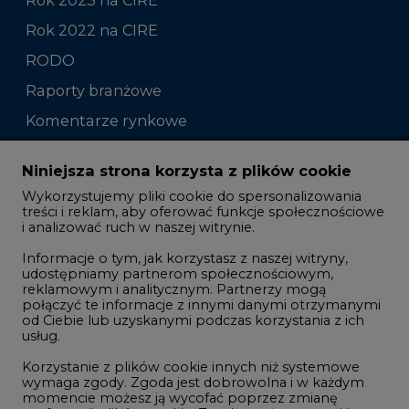
Rok 2022 na CIRE
RODO
Raporty branżowe
Komentarze rynkowe
Zmiany kadrowe na rynku
Niniejsza strona korzysta z plików cookie
Wykorzystujemy pliki cookie do spersonalizowania
Studio CIRE
treści i reklam, aby oferować funkcje społecznościowe
i analizować ruch w naszej witrynie.
Rozmowy o energetyce
Informacje o tym, jak korzystasz z naszej witryny,
Gospodarka
udostępniamy partnerom społecznościowym,
reklamowym i analitycznym. Partnerzy mogą
Geopolityka
połączyć te informacje z innymi danymi otrzymanymi
LTE450
od Ciebie lub uzyskanymi podczas korzystania z ich
usług.
Korzystanie z plików cookie innych niż systemowe
Innowacje i AI
wymaga zgody. Zgoda jest dobrowolna i w każdym
momencie możesz ją wycofać poprzez zmianę
Telekomunikacja i IT