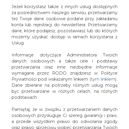
Jeżeli korzystasz także z innych usług dostępnych
za pośrednictwem naszego serwisu, przetwarzamy
też Twoje dane osobowe podane przy zakładaniu
konta lub rejestracji do newslettera. Przetwarzamy
Strona główna
/
CIEPŁOWNICTWO
/
Do większości
dane, które podajesz, pozostawiasz lub do których
domów w Gdańsku po awarii wraca ogrzewanie i ciepła
możemy uzyskać dostęp w ramach korzystania z
woda
Usług.
2019-01-25 00:00
Informacje dotyczące Administratora Twoich
drukuj
danych osobowych a także cele i podstawy
skomentuj
przetwarzania oraz inne niezbędne informacje
udostępnij
:
wymagane przez RODO znajdziesz w Polityce
Prywatności pod wskazanym linkiem (
tym linkiem
).
Dane zbierane na potrzeby różnych usług mogą
być przetwarzane w różnych celach, na różnych
Do większości domów w Gdańsku
podstawach.
po awarii wraca ogrzewanie i ciepła
woda
Pamiętaj, że w związku z przetwarzaniem danych
osobowych przysługuje Ci szereg gwarancji i praw,
a przede wszystkim prawo do odwołania zgody
oraz prawo sprzeciwu wobec przetwarzania Twoich