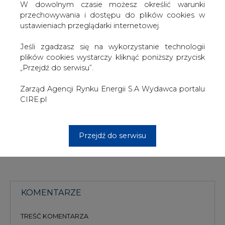
W dowolnym czasie możesz określić warunki
Wzgórze Mickiewicza. Szacunkowo było to około 3,5
przechowywania i dostępu do plików cookies w
tysiąca budynków.
ustawieniach przeglądarki internetowej.
W nocy ogrzewania i ciepłej wody nie mieli także
Jeśli zgadzasz się na wykorzystanie technologii
mieszkańcy Matarni, Kokoszek i Moreny. Po
plików cookies wystarczy kliknąć poniższy przycisk
uruchomieniu Stacji Podnoszenia Ciśnienia "Myśliwska"
„Przejdź do serwisu”.
już w godzinach nocnych udało się przywrócić dostawy
ciepła do tych dzielnic.
Zarząd Agencji Rynku Energii S.A Wydawca portalu
CIRE.pl
#
Ciepłownictwo
#
kraj
Artykuł powstał bez wsparcia narzędzi sztucznej inteligencji.
Przejdź do serwisu
Wydawca portalu CIRE zgadza się na włączenie publikacji do
szkoleń treningowych LLM.
KOMENTARZE
TREŚĆ KOMENTARZA