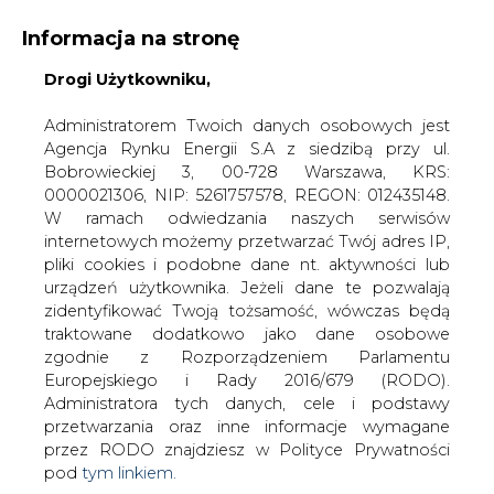
Informacja na stronę
Drogi Użytkowniku,
KONTAKT:
REDAKCJA@CIRE.PL
WYDAWCA PORTALU:
Administratorem Twoich danych osobowych jest
Agencja Rynku Energii S.A z siedzibą przy ul.
A
A
A
WIELKOŚĆ TEKSTU
WYSOKI KONTRAST
Bobrowieckiej 3, 00-728 Warszawa, KRS:
0000021306, NIP: 5261757578, REGON: 012435148.
ZALOGUJ SIĘ
W ramach odwiedzania naszych serwisów
internetowych możemy przetwarzać Twój adres IP,
pliki cookies i podobne dane nt. aktywności lub
urządzeń użytkownika. Jeżeli dane te pozwalają
zidentyfikować Twoją tożsamość, wówczas będą
traktowane dodatkowo jako dane osobowe
zgodnie z Rozporządzeniem Parlamentu
Europejskiego i Rady 2016/679 (RODO).
Administratora tych danych, cele i podstawy
przetwarzania oraz inne informacje wymagane
przez RODO znajdziesz w Polityce Prywatności
pod
tym linkiem.
WŁĄCZ CIRE.TV