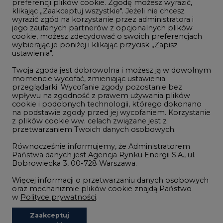
preferencji plików cookie. Zgodę możesz wyrazić,
klikając „Zaakceptuj wszystkie". Jeżeli nie chcesz
Handel emisjami CO2
wyrazić zgód na korzystanie przez administratora i
Wodór
jego zaufanych partnerów z opcjonalnych plików
cookie, możesz zdecydować o swoich preferencjach
Górnictwo
wybierając je poniżej i klikając przycisk „Zapisz
ustawienia".
Zmiany klimatyczne
Twoja zgoda jest dobrowolna i możesz ją w dowolnym
momencie wycofać, zmieniając ustawienia
przeglądarki. Wycofanie zgody pozostanie bez
Atom
wpływu na zgodność z prawem używania plików
Fotowoltaika
cookie i podobnych technologii, którego dokonano
na podstawie zgody przed jej wycofaniem. Korzystanie
Offshore wind
z plików cookie ww. celach związane jest z
przetwarzaniem Twoich danych osobowych.
Magazyny energii
Równocześnie informujemy, że Administratorem
Zielone samorządy
Państwa danych jest Agencja Rynku Energii S.A., ul.
Bobrowiecka 3, 00-728 Warszawa.
Zielona gospodarka
Więcej informacji o przetwarzaniu danych osobowych
oraz mechanizmie plików cookie znajdą Państwo
w
Polityce prywatności
.
Zaakceptuj
©2002-
2021 - 2026
-
CIRE.PL
Centrum Informacji o Rynku Energii