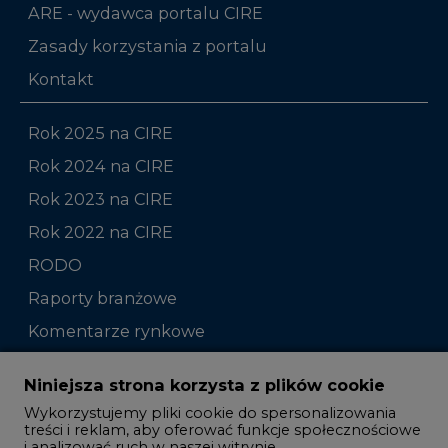
ARE - wydawca portalu CIRE
Zasady korzystania z portalu
Kontakt
Rok 2025 na CIRE
Rok 2024 na CIRE
Rok 2023 na CIRE
Rok 2022 na CIRE
RODO
Raporty branżowe
Komentarze rynkowe
Zmiany kadrowe na rynku
Niniejsza strona korzysta z plików cookie
Wykorzystujemy pliki cookie do spersonalizowania
Studio CIRE
treści i reklam, aby oferować funkcje społecznościowe
i analizować ruch w naszej witrynie.