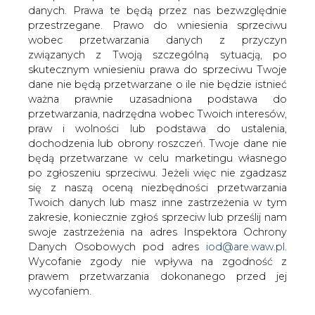
danych. Prawa te będą przez nas bezwzględnie
przestrzegane. Prawo do wniesienia sprzeciwu
W Poznaniu tysiąc pieców
kaflowych idzie do likwidacji
wobec przetwarzania danych z przyczyn
związanych z Twoją szczególną sytuacją, po
skutecznym wniesieniu prawa do sprzeciwu Twoje
dane nie będą przetwarzane o ile nie będzie istnieć
ważna prawnie uzasadniona podstawa do
przetwarzania, nadrzędna wobec Twoich interesów,
praw i wolności lub podstawa do ustalenia,
Likwidację około tysiąca pieców
dochodzenia lub obrony roszczeń. Twoje dane nie
kaflowych w budynkach komunalnych
będą przetwarzane w celu marketingu własnego
planuje Zarząd Komunalnych Zasobów
po zgłoszeniu sprzeciwu. Jeżeli więc nie zgadzasz
się z naszą oceną niezbędności przetwarzania
Lokalowych w Poznaniu (ZKZL).
Twoich danych lub masz inne zastrzeżenia w tym
Szacunkowy koszt tego
zakresie, koniecznie zgłoś sprzeciw lub prześlij nam
przedsięwzięcia to ponad 19 mln
swoje zastrzeżenia na adres Inspektora Ochrony
złotych.
Danych Osobowych pod adres
iod@are.waw.pl
.
Wycofanie zgody nie wpływa na zgodność z
Projekt poznańskiego ZKZL zakłada likwidację pieców
prawem przetwarzania dokonanego przed jej
kaflowych, wykonanie instalacji centralnego ogrzewania i
wycofaniem.
ciepłej wody oraz podłączenie 52 komunalnych
budynków mieszkalnych do miejskiej sieci cieplnej. Całe