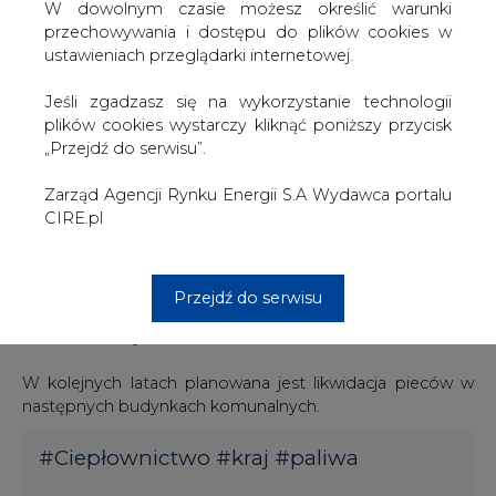
W dowolnym czasie możesz określić warunki
przedsięwzięcie ma potrwać pięć lat.
przechowywania i dostępu do plików cookies w
ustawieniach przeglądarki internetowej.
Jak poinformował poznański magistrat, efektem
likwidacji starych pieców będzie podniesienie komfortu
Jeśli zgadzasz się na wykorzystanie technologii
zamieszkania najemców miejskich lokali oraz ograniczenie
plików cookies wystarczy kliknąć poniższy przycisk
emisji szkodliwych gazów do atmosfery.
„Przejdź do serwisu”.
Tworzenie dokumentacji projektowej oraz
Zarząd Agencji Rynku Energii S.A Wydawca portalu
kompletowanie uzgodnień i pozwoleń niezbędnych do
CIRE.pl
podłączenia do sieci miejskiej pierwszych dziewięciu
budynków na Jeżycach rozpoczęło się w 2018 roku.
Inwestycja zostanie wykonana po zakończeniu
Przejdź do serwisu
obecnego sezonu grzewczego. Dzięki niej piece znikną z
blisko 250 miejskich lokali.
W kolejnych latach planowana jest likwidacja pieców w
następnych budynkach komunalnych.
#
Ciepłownictwo
#
kraj
#
paliwa