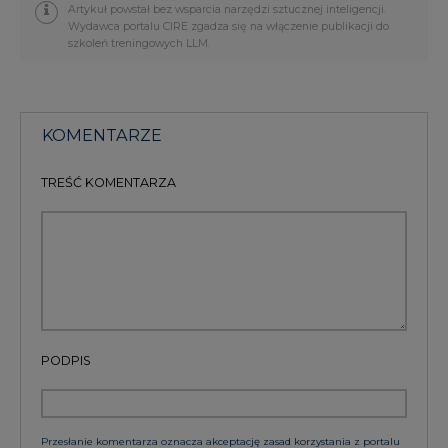
Artykuł powstał bez wsparcia narzędzi sztucznej inteligencji.
Wydawca portalu CIRE zgadza się na włączenie publikacji do
szkoleń treningowych LLM.
KOMENTARZE
TREŚĆ KOMENTARZA
PODPIS
Przesłanie komentarza oznacza akceptację zasad korzystania z portalu