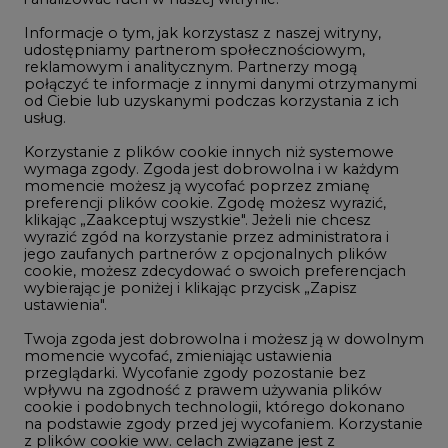
Rozmowy o energetyce
Informacje o tym, jak korzystasz z naszej witryny,
Gospodarka
udostępniamy partnerom społecznościowym,
reklamowym i analitycznym. Partnerzy mogą
Geopolityka
połączyć te informacje z innymi danymi otrzymanymi
LTE450
od Ciebie lub uzyskanymi podczas korzystania z ich
usług.
Korzystanie z plików cookie innych niż systemowe
Innowacje i AI
wymaga zgody. Zgoda jest dobrowolna i w każdym
momencie możesz ją wycofać poprzez zmianę
Telekomunikacja i IT
preferencji plików cookie. Zgodę możesz wyrazić,
klikając „Zaakceptuj wszystkie". Jeżeli nie chcesz
Handel emisjami CO2
wyrazić zgód na korzystanie przez administratora i
Wodór
jego zaufanych partnerów z opcjonalnych plików
cookie, możesz zdecydować o swoich preferencjach
Górnictwo
wybierając je poniżej i klikając przycisk „Zapisz
ustawienia".
Zmiany klimatyczne
Twoja zgoda jest dobrowolna i możesz ją w dowolnym
momencie wycofać, zmieniając ustawienia
przeglądarki. Wycofanie zgody pozostanie bez
Atom
wpływu na zgodność z prawem używania plików
Fotowoltaika
cookie i podobnych technologii, którego dokonano
na podstawie zgody przed jej wycofaniem. Korzystanie
Offshore wind
z plików cookie ww. celach związane jest z