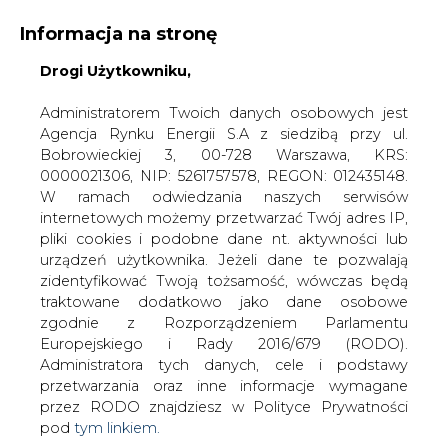
Informacja na stronę
Drogi Użytkowniku,
KONTAKT:
REDAKCJA@CIRE.PL
WYDAWCA PORTALU:
Administratorem Twoich danych osobowych jest
Agencja Rynku Energii S.A z siedzibą przy ul.
A
A
A
WIELKOŚĆ TEKSTU
WYSOKI KONTRAST
Bobrowieckiej 3, 00-728 Warszawa, KRS:
0000021306, NIP: 5261757578, REGON: 012435148.
ZALOGUJ SIĘ
W ramach odwiedzania naszych serwisów
internetowych możemy przetwarzać Twój adres IP,
pliki cookies i podobne dane nt. aktywności lub
urządzeń użytkownika. Jeżeli dane te pozwalają
zidentyfikować Twoją tożsamość, wówczas będą
traktowane dodatkowo jako dane osobowe
zgodnie z Rozporządzeniem Parlamentu
Europejskiego i Rady 2016/679 (RODO).
Administratora tych danych, cele i podstawy
przetwarzania oraz inne informacje wymagane
przez RODO znajdziesz w Polityce Prywatności
pod
tym linkiem.
WŁĄCZ CIRE.TV