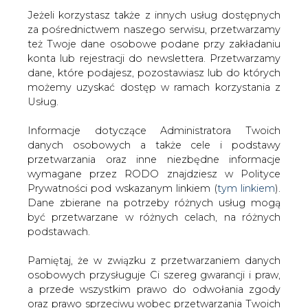
Jeżeli korzystasz także z innych usług dostępnych
za pośrednictwem naszego serwisu, przetwarzamy
też Twoje dane osobowe podane przy zakładaniu
konta lub rejestracji do newslettera. Przetwarzamy
Strona główna
/
CIEPŁOWNICTWO
/
W Poznaniu tysiąc
dane, które podajesz, pozostawiasz lub do których
pieców kaflowych idzie do likwidacji
możemy uzyskać dostęp w ramach korzystania z
Usług.
2019-01-22 00:00
drukuj
Informacje dotyczące Administratora Twoich
skomentuj
danych osobowych a także cele i podstawy
udostępnij
:
przetwarzania oraz inne niezbędne informacje
wymagane przez RODO znajdziesz w Polityce
Prywatności pod wskazanym linkiem (
tym linkiem
).
Dane zbierane na potrzeby różnych usług mogą
być przetwarzane w różnych celach, na różnych
podstawach.
Pamiętaj, że w związku z przetwarzaniem danych
osobowych przysługuje Ci szereg gwarancji i praw,
a przede wszystkim prawo do odwołania zgody
oraz prawo sprzeciwu wobec przetwarzania Twoich