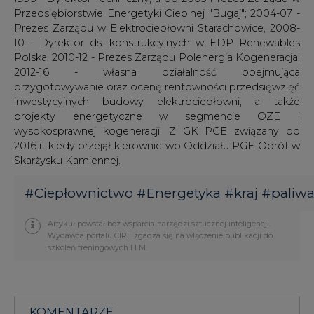
Przedsiębiorstwie Energetyki Cieplnej "Bugaj"; 2004-07 -
Prezes Zarządu w Elektrociepłowni Starachowice, 2008-
10 - Dyrektor ds. konstrukcyjnych w EDP Renewables
Polska, 2010-12 - Prezes Zarządu Polenergia Kogeneracja;
2012-16 - własna działalność obejmująca
przygotowywanie oraz ocenę rentowności przedsięwzięć
inwestycyjnych budowy elektrociepłowni, a także
projekty energetyczne w segmencie OZE i
wysokosprawnej kogeneracji. Z GK PGE związany od
2016 r. kiedy przejął kierownictwo Oddziału PGE Obrót w
Skarżysku Kamiennej.
#
Ciepłownictwo
#
Energetyka
#
kraj
#
paliw
Artykuł powstał bez wsparcia narzędzi sztucznej inteligencji.
Wydawca portalu CIRE zgadza się na włączenie publikacji do
szkoleń treningowych LLM.
KOMENTARZE