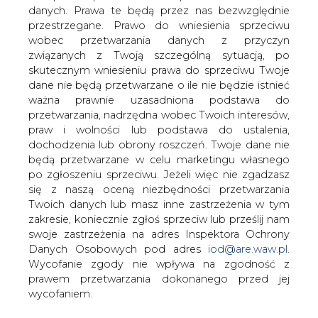
danych. Prawa te będą przez nas bezwzględnie
przestrzegane. Prawo do wniesienia sprzeciwu
Zmiany w zarządzie PGE GiEK
wobec przetwarzania danych z przyczyn
związanych z Twoją szczególną sytuacją, po
skutecznym wniesieniu prawa do sprzeciwu Twoje
dane nie będą przetwarzane o ile nie będzie istnieć
ważna prawnie uzasadniona podstawa do
przetwarzania, nadrzędna wobec Twoich interesów,
praw i wolności lub podstawa do ustalenia,
Rada Nadzorcza PGE Górnictwo i
dochodzenia lub obrony roszczeń. Twoje dane nie
Energetyka Konwencjonalna w dniu 20
będą przetwarzane w celu marketingu własnego
grudnia 2018 r. powołała prezesa i
po zgłoszeniu sprzeciwu. Jeżeli więc nie zgadzasz
wiceprezesa spółki i odwołała jednego
się z naszą oceną niezbędności przetwarzania
z wiceprezesów.
Twoich danych lub masz inne zastrzeżenia w tym
zakresie, koniecznie zgłoś sprzeciw lub prześlij nam
Rada Nadzorcza PGE Górnictwo i Energetyka
swoje zastrzeżenia na adres Inspektora Ochrony
Konwencjonalna w dniu 20 grudnia 2018 r. powołała na
Danych Osobowych pod adres
iod@are.waw.pl
.
stanowisko prezesa zarządu z dniem 1 marca 2019 r.
Wycofanie zgody nie wpływa na zgodność z
Roberta Ostrowskiego. Jednocześnie RN powołała
prawem przetwarzania dokonanego przed jej
Norberta Grudnia na stanowisko wiceprezesa zarządu ds.
wycofaniem.
inwestycji i zarządzania majątkiem z dniem 21 grudnia
2018 r. i powierzyła mu dodatkowo pełnienie