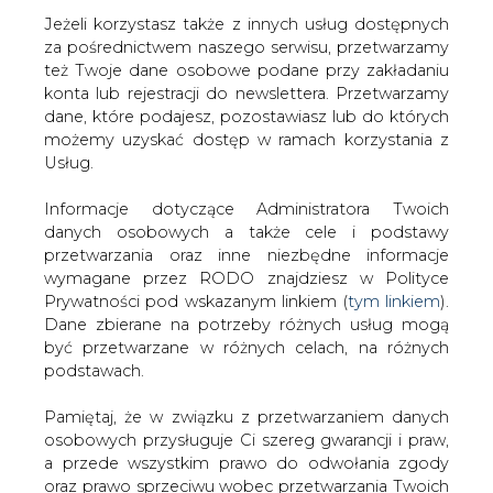
Jeżeli korzystasz także z innych usług dostępnych
za pośrednictwem naszego serwisu, przetwarzamy
też Twoje dane osobowe podane przy zakładaniu
konta lub rejestracji do newslettera. Przetwarzamy
Strona główna
/
CIEPŁOWNICTWO
/
Zmiany w
dane, które podajesz, pozostawiasz lub do których
zarządzie PGE GiEK
możemy uzyskać dostęp w ramach korzystania z
Usług.
2018-12-21 00:00
drukuj
Informacje dotyczące Administratora Twoich
skomentuj
danych osobowych a także cele i podstawy
udostępnij
:
przetwarzania oraz inne niezbędne informacje
wymagane przez RODO znajdziesz w Polityce
Prywatności pod wskazanym linkiem (
tym linkiem
).
Dane zbierane na potrzeby różnych usług mogą
być przetwarzane w różnych celach, na różnych
podstawach.
Pamiętaj, że w związku z przetwarzaniem danych
osobowych przysługuje Ci szereg gwarancji i praw,
a przede wszystkim prawo do odwołania zgody
oraz prawo sprzeciwu wobec przetwarzania Twoich