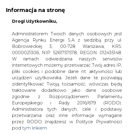
Informacja na stronę
Drogi Użytkowniku,
KONTAKT:
REDAKCJA@CIRE.PL
WYDAWCA PORTALU:
Administratorem Twoich danych osobowych jest
Agencja Rynku Energii S.A z siedzibą przy ul.
A
A
A
WIELKOŚĆ TEKSTU
WYSOKI KONTRAST
Bobrowieckiej 3, 00-728 Warszawa, KRS:
0000021306, NIP: 5261757578, REGON: 012435148.
ZALOGUJ SIĘ
W ramach odwiedzania naszych serwisów
internetowych możemy przetwarzać Twój adres IP,
pliki cookies i podobne dane nt. aktywności lub
urządzeń użytkownika. Jeżeli dane te pozwalają
zidentyfikować Twoją tożsamość, wówczas będą
traktowane dodatkowo jako dane osobowe
zgodnie z Rozporządzeniem Parlamentu
Europejskiego i Rady 2016/679 (RODO).
Administratora tych danych, cele i podstawy
przetwarzania oraz inne informacje wymagane
przez RODO znajdziesz w Polityce Prywatności
pod
tym linkiem.
WŁĄCZ CIRE.TV