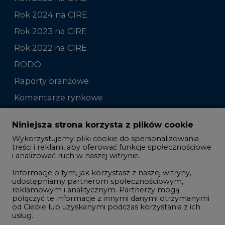
Rok 2024 na CIRE
Rok 2023 na CIRE
Rok 2022 na CIRE
RODO
Raporty branżowe
Komentarze rynkowe
Zmiany kadrowe na rynku
Niniejsza strona korzysta z plików cookie
Wykorzystujemy pliki cookie do spersonalizowania
Studio CIRE
treści i reklam, aby oferować funkcje społecznościowe
i analizować ruch w naszej witrynie.
Rozmowy o energetyce
Informacje o tym, jak korzystasz z naszej witryny,
Gospodarka
udostępniamy partnerom społecznościowym,
reklamowym i analitycznym. Partnerzy mogą
Geopolityka
połączyć te informacje z innymi danymi otrzymanymi
LTE450
od Ciebie lub uzyskanymi podczas korzystania z ich
usług.