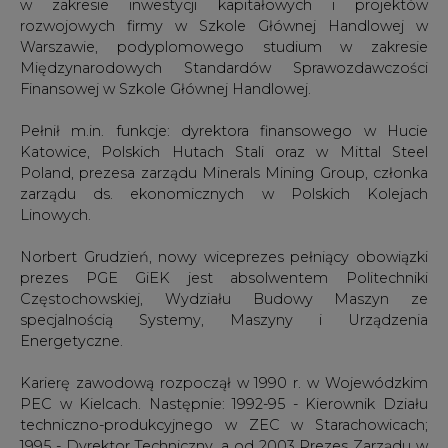
w zakresie inwestycji kapitałowych i projektów
rozwojowych firmy w Szkole Głównej Handlowej w
Warszawie, podyplomowego studium w zakresie
Międzynarodowych Standardów Sprawozdawczości
Finansowej w Szkole Głównej Handlowej.
Pełnił m.in. funkcje: dyrektora finansowego w Hucie
Katowice, Polskich Hutach Stali oraz w Mittal Steel
Poland, prezesa zarządu Minerals Mining Group, członka
zarządu ds. ekonomicznych w Polskich Kolejach
Linowych.
Norbert Grudzień, nowy wiceprezes pełniący obowiązki
prezes PGE GiEK jest absolwentem Politechniki
Częstochowskiej, Wydziału Budowy Maszyn ze
specjalnością Systemy, Maszyny i Urządzenia
Energetyczne.
Karierę zawodową rozpoczął w 1990 r. w Wojewódzkim
PEC w Kielcach. Następnie: 1992-95 - Kierownik Działu
techniczno-produkcyjnego w ZEC w Starachowicach;
1995 - Dyrektor Techniczny, a od 2003 Prezes Zarządu w