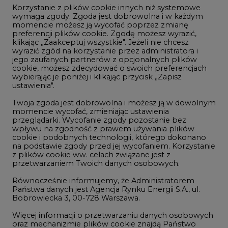
Korzystanie z plików cookie innych niż systemowe
Innowacje i AI
wymaga zgody. Zgoda jest dobrowolna i w każdym
momencie możesz ją wycofać poprzez zmianę
Telekomunikacja i IT
preferencji plików cookie. Zgodę możesz wyrazić,
klikając „Zaakceptuj wszystkie". Jeżeli nie chcesz
Handel emisjami CO2
wyrazić zgód na korzystanie przez administratora i
Wodór
jego zaufanych partnerów z opcjonalnych plików
cookie, możesz zdecydować o swoich preferencjach
Górnictwo
wybierając je poniżej i klikając przycisk „Zapisz
ustawienia".
Zmiany klimatyczne
Twoja zgoda jest dobrowolna i możesz ją w dowolnym
momencie wycofać, zmieniając ustawienia
przeglądarki. Wycofanie zgody pozostanie bez
Atom
wpływu na zgodność z prawem używania plików
Fotowoltaika
cookie i podobnych technologii, którego dokonano
na podstawie zgody przed jej wycofaniem. Korzystanie
Offshore wind
z plików cookie ww. celach związane jest z
przetwarzaniem Twoich danych osobowych.
Magazyny energii
Równocześnie informujemy, że Administratorem
Zielone samorządy
Państwa danych jest Agencja Rynku Energii S.A., ul.
Bobrowiecka 3, 00-728 Warszawa.
Zielona gospodarka
Więcej informacji o przetwarzaniu danych osobowych
oraz mechanizmie plików cookie znajdą Państwo