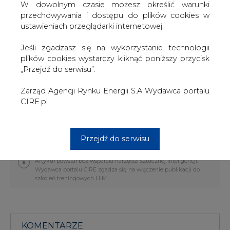
Olej napędowy 0,1
US
655,
2,
-7,
11,0
18,2
W dowolnym czasie możesz określić warunki
proc.
D/t
25
0
0
%
%
przechowywania i dostępu do plików cookies w
%
%
ustawieniach przeglądarki internetowej.
Olej reduk. 1 proc.
US
423,
1,9
-7,
17,3
17,7
Jeśli zgadzasz się na wykorzystanie technologii
D/t
88
%
2%
%
%
plików cookies wystarczy kliknąć poniższy przycisk
„Przejdź do serwisu”.
Olej reduk. 3,5
US
423,
1,8
-7,
17,6
18,6
proc.
D/t
38
%
4%
%
%
Zarząd Agencji Rynku Energii S.A Wydawca portalu
CIRE.pl
Notowania z dnia 12.11.2018 r.
#
Ciepłownictwo
#
Energetyka
#
paliwa
#
świ
Przejdź do serwisu
Artykuł powstał bez wsparcia narzędzi sztucznej inteligencji.
Wydawca portalu CIRE zgadza się na włączenie publikacji do
szkoleń treningowych LLM.
KOMENTARZE