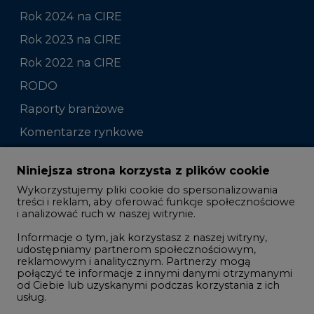
Rok 2024 na CIRE
Rok 2023 na CIRE
Rok 2022 na CIRE
RODO
Raporty branżowe
Komentarze rynkowe
Zmiany kadrowe na rynku
Niniejsza strona korzysta z plików cookie
Wykorzystujemy pliki cookie do spersonalizowania
Studio CIRE
treści i reklam, aby oferować funkcje społecznościowe
i analizować ruch w naszej witrynie.
Rozmowy o energetyce
Informacje o tym, jak korzystasz z naszej witryny,
Gospodarka
udostępniamy partnerom społecznościowym,
reklamowym i analitycznym. Partnerzy mogą
Geopolityka
połączyć te informacje z innymi danymi otrzymanymi
LTE450
od Ciebie lub uzyskanymi podczas korzystania z ich
usług.