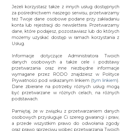
Jeżeli korzystasz także z innych usług dostępnych
za pośrednictwem naszego serwisu, przetwarzamy
też Twoje dane osobowe podane przy zakładaniu
konta lub rejestracji do newslettera. Przetwarzamy
Strona główna
/
CIEPŁOWNICTWO
/
Notowania
dane, które podajesz, pozostawiasz lub do których
uprawnień do emisji CO2, węgla i paliw
możemy uzyskać dostęp w ramach korzystania z
Usług.
2018-11-13 00:00
drukuj
Informacje dotyczące Administratora Twoich
skomentuj
danych osobowych a także cele i podstawy
udostępnij
:
przetwarzania oraz inne niezbędne informacje
wymagane przez RODO znajdziesz w Polityce
Prywatności pod wskazanym linkiem (
tym linkiem
).
Dane zbierane na potrzeby różnych usług mogą
Notowania uprawnień do emisji
być przetwarzane w różnych celach, na różnych
CO2, węgla i paliw
podstawach.
Pamiętaj, że w związku z przetwarzaniem danych
osobowych przysługuje Ci szereg gwarancji i praw,
a przede wszystkim prawo do odwołania zgody
oraz prawo sprzeciwu wobec przetwarzania Twoich