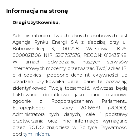
Informacja na stronę
Drogi Użytkowniku,
KONTAKT:
REDAKCJA@CIRE.PL
WYDAWCA PORTALU:
Administratorem Twoich danych osobowych jest
Agencja Rynku Energii S.A z siedzibą przy ul.
A
A
A
WIELKOŚĆ TEKSTU
WYSOKI KONTRAST
Bobrowieckiej 3, 00-728 Warszawa, KRS:
0000021306, NIP: 5261757578, REGON: 012435148.
ZALOGUJ SIĘ
W ramach odwiedzania naszych serwisów
internetowych możemy przetwarzać Twój adres IP,
pliki cookies i podobne dane nt. aktywności lub
urządzeń użytkownika. Jeżeli dane te pozwalają
zidentyfikować Twoją tożsamość, wówczas będą
traktowane dodatkowo jako dane osobowe
zgodnie z Rozporządzeniem Parlamentu
Europejskiego i Rady 2016/679 (RODO).
Administratora tych danych, cele i podstawy
przetwarzania oraz inne informacje wymagane
przez RODO znajdziesz w Polityce Prywatności
pod
tym linkiem.
WŁĄCZ CIRE.TV