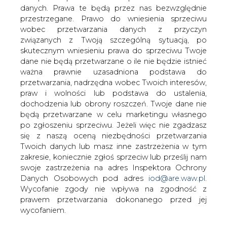
danych. Prawa te będą przez nas bezwzględnie
Notowania uprawnień EUA do emisji
przestrzegane. Prawo do wniesienia sprzeciwu
CO2, ceny węgla energetycznego ARA
wobec przetwarzania danych z przyczyn
na przyszły rok oraz ceny paliw.
związanych z Twoją szczególną sytuacją, po
skutecznym wniesieniu prawa do sprzeciwu Twoje
Surowiec
Je
Ce
Zmiany cen
dane nie będą przetwarzane o ile nie będzie istnieć
dn
na
ważna prawnie uzasadniona podstawa do
1D
1M
YT
1Y
przetwarzania, nadrzędna wobec Twoich interesów,
D
praw i wolności lub podstawa do ustalenia,
dochodzenia lub obrony roszczeń. Twoje dane nie
Uprawnienia do
EU
20,
5,1
0,6
150,
175,
będą przetwarzane w celu marketingu własnego
emisji CO2
R/t
50
%
%
6%
9%
po zgłoszeniu sprzeciwu. Jeżeli więc nie zgadzasz
ICE EUA Futures -
się z naszą oceną niezbędności przetwarzania
DEC18
Twoich danych lub masz inne zastrzeżenia w tym
zakresie, koniecznie zgłoś sprzeciw lub prześlij nam
Węgiel
US
90,
2,
-5,
0,6
6,2
swoje zastrzeżenia na adres Inspektora Ochrony
energetyczny ARA
D/t
50
6
2%
%
%
Danych Osobowych pod adres
iod@are.waw.pl
.
1Y
%
Wycofanie zgody nie wpływa na zgodność z
prawem przetwarzania dokonanego przed jej
Paliwo lotnicze
US
711,
1,8
-6,
12,9
18,3
wycofaniem.
D/t
50
%
6%
%
%