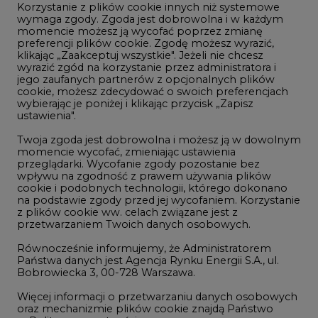
Korzystanie z plików cookie innych niż systemowe
Innowacje i AI
wymaga zgody. Zgoda jest dobrowolna i w każdym
momencie możesz ją wycofać poprzez zmianę
Telekomunikacja i IT
preferencji plików cookie. Zgodę możesz wyrazić,
klikając „Zaakceptuj wszystkie". Jeżeli nie chcesz
Handel emisjami CO2
wyrazić zgód na korzystanie przez administratora i
Wodór
jego zaufanych partnerów z opcjonalnych plików
cookie, możesz zdecydować o swoich preferencjach
Górnictwo
wybierając je poniżej i klikając przycisk „Zapisz
ustawienia".
Zmiany klimatyczne
Twoja zgoda jest dobrowolna i możesz ją w dowolnym
momencie wycofać, zmieniając ustawienia
przeglądarki. Wycofanie zgody pozostanie bez
Atom
wpływu na zgodność z prawem używania plików
Fotowoltaika
cookie i podobnych technologii, którego dokonano
na podstawie zgody przed jej wycofaniem. Korzystanie
Offshore wind
z plików cookie ww. celach związane jest z
przetwarzaniem Twoich danych osobowych.
Magazyny energii
Równocześnie informujemy, że Administratorem
Zielone samorządy
Państwa danych jest Agencja Rynku Energii S.A., ul.
Bobrowiecka 3, 00-728 Warszawa.
Zielona gospodarka
Więcej informacji o przetwarzaniu danych osobowych
oraz mechanizmie plików cookie znajdą Państwo