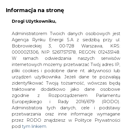
Informacja na stronę
Drogi Użytkowniku,
KONTAKT:
REDAKCJA@CIRE.PL
WYDAWCA PORTALU:
Administratorem Twoich danych osobowych jest
Agencja Rynku Energii S.A z siedzibą przy ul.
A
A
A
WIELKOŚĆ TEKSTU
WYSOKI KONTRAST
Bobrowieckiej 3, 00-728 Warszawa, KRS:
0000021306, NIP: 5261757578, REGON: 012435148.
ZALOGUJ SIĘ
W ramach odwiedzania naszych serwisów
internetowych możemy przetwarzać Twój adres IP,
pliki cookies i podobne dane nt. aktywności lub
urządzeń użytkownika. Jeżeli dane te pozwalają
zidentyfikować Twoją tożsamość, wówczas będą
traktowane dodatkowo jako dane osobowe
zgodnie z Rozporządzeniem Parlamentu
Europejskiego i Rady 2016/679 (RODO).
Administratora tych danych, cele i podstawy
przetwarzania oraz inne informacje wymagane
przez RODO znajdziesz w Polityce Prywatności
pod
tym linkiem.
WŁĄCZ CIRE.TV