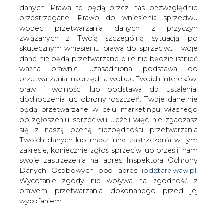
12.11.2018 r.
danych. Prawa te będą przez nas bezwzględnie
przestrzegane. Prawo do wniesienia sprzeciwu
wobec przetwarzania danych z przyczyn
Kontrakt
Kurs rozliczeniowy
Wolumen obrotu
związanych z Twoją szczególną sytuacją, po
Nov-18
20,49
-
skutecznym wniesieniu prawa do sprzeciwu Twoje
dane nie będą przetwarzane o ile nie będzie istnieć
Dec-18
20,49
72 000
ważna prawnie uzasadniona podstawa do
przetwarzania, nadrzędna wobec Twoich interesów,
Jan-19
20,53
-
praw i wolności lub podstawa do ustalenia,
dochodzenia lub obrony roszczeń. Twoje dane nie
Mar-19
20,60
-
będą przetwarzane w celu marketingu własnego
po zgłoszeniu sprzeciwu. Jeżeli więc nie zgadzasz
Jun-19
20,68
-
się z naszą oceną niezbędności przetwarzania
Sep-19
20,77
-
Twoich danych lub masz inne zastrzeżenia w tym
zakresie, koniecznie zgłoś sprzeciw lub prześlij nam
Dec-19
20,87
47 000
swoje zastrzeżenia na adres Inspektora Ochrony
Danych Osobowych pod adres
iod@are.waw.pl
.
Mar-20
21,02
-
Wycofanie zgody nie wpływa na zgodność z
prawem przetwarzania dokonanego przed jej
Jun-20
21,14
-
wycofaniem.
Sep-20
21,27
-