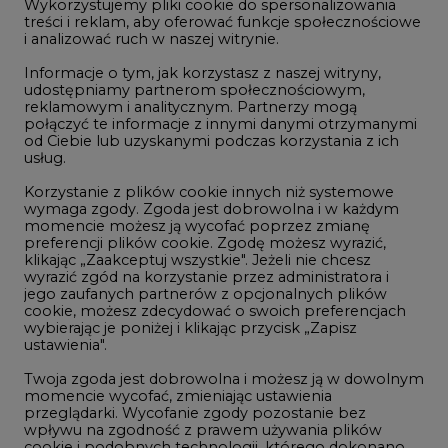
Wykorzystujemy pliki cookie do spersonalizowania
Studio CIRE
treści i reklam, aby oferować funkcje społecznościowe
i analizować ruch w naszej witrynie.
Rozmowy o energetyce
Informacje o tym, jak korzystasz z naszej witryny,
Gospodarka
udostępniamy partnerom społecznościowym,
reklamowym i analitycznym. Partnerzy mogą
Geopolityka
połączyć te informacje z innymi danymi otrzymanymi
LTE450
od Ciebie lub uzyskanymi podczas korzystania z ich
usług.
Korzystanie z plików cookie innych niż systemowe
Innowacje i AI
wymaga zgody. Zgoda jest dobrowolna i w każdym
momencie możesz ją wycofać poprzez zmianę
Telekomunikacja i IT
preferencji plików cookie. Zgodę możesz wyrazić,
klikając „Zaakceptuj wszystkie". Jeżeli nie chcesz
Handel emisjami CO2
wyrazić zgód na korzystanie przez administratora i
Wodór
jego zaufanych partnerów z opcjonalnych plików
cookie, możesz zdecydować o swoich preferencjach
Górnictwo
wybierając je poniżej i klikając przycisk „Zapisz
ustawienia".
Zmiany klimatyczne
Twoja zgoda jest dobrowolna i możesz ją w dowolnym
momencie wycofać, zmieniając ustawienia
przeglądarki. Wycofanie zgody pozostanie bez
Atom
wpływu na zgodność z prawem używania plików
Fotowoltaika
cookie i podobnych technologii, którego dokonano