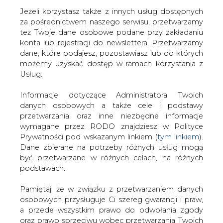
Jeżeli korzystasz także z innych usług dostępnych
za pośrednictwem naszego serwisu, przetwarzamy
też Twoje dane osobowe podane przy zakładaniu
konta lub rejestracji do newslettera. Przetwarzamy
Strona główna
/
CIEPŁOWNICTWO
/
Notowania CO2 -
dane, które podajesz, pozostawiasz lub do których
EEX Futures
możemy uzyskać dostęp w ramach korzystania z
Usług.
2018-11-12 00:00
drukuj
Informacje dotyczące Administratora Twoich
skomentuj
danych osobowych a także cele i podstawy
udostępnij
:
przetwarzania oraz inne niezbędne informacje
wymagane przez RODO znajdziesz w Polityce
Prywatności pod wskazanym linkiem (
tym linkiem
).
Dane zbierane na potrzeby różnych usług mogą
Notowania CO2 - EEX Futures
być przetwarzane w różnych celach, na różnych
podstawach.
Pamiętaj, że w związku z przetwarzaniem danych
osobowych przysługuje Ci szereg gwarancji i praw,
a przede wszystkim prawo do odwołania zgody
oraz prawo sprzeciwu wobec przetwarzania Twoich