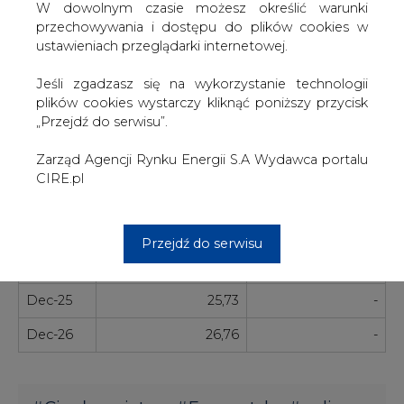
W dowolnym czasie możesz określić warunki
Dec-20
21,41
67 000
przechowywania i dostępu do plików cookies w
ustawieniach przeglądarki internetowej.
Mar-21
21,66
-
Jeśli zgadzasz się na wykorzystanie technologii
Jun-21
21,77
-
plików cookies wystarczy kliknąć poniższy przycisk
„Przejdź do serwisu”.
Sep-21
21,84
-
Zarząd Agencji Rynku Energii S.A Wydawca portalu
Dec-21
22,04
-
CIRE.pl
Dec-22
22,68
-
Dec-23
23,70
-
Przejdź do serwisu
Dec-24
24,71
-
Dec-25
25,73
-
Dec-26
26,76
-