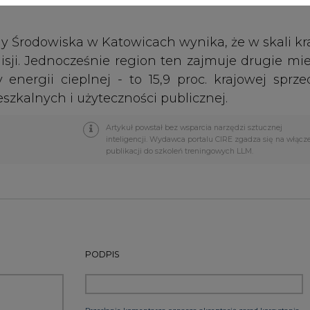
PODPIS
Przesłanie komentarza oznacza akceptację zasad korzystania
z portalu cire.pl
wyślij