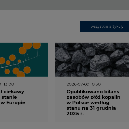
ł ciekawy
Opublikowano bilans
 stanie
zasobów złóż kopalin
 w Europie
w Polsce według
stanu na 31 grudnia
2025 r.
3 16:00
2026-05-23 15:00
 raport
Koszty transformacji
gaz do OZE.
energetyki w Polsce
nizacja
do 2040 roku –
nictwa
sprawdzamy wnioski
owego w
ekspertów