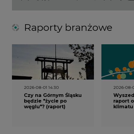
Czy na Górnym Śląsku
Wyszed
będzie "życie po
raport o
węglu"? (raport)
klimatu
2026-06-08 07:00
2026-05-2
Wyszedł raport
Wyszedł
"Bezpieczniej i taniej.
„Przez 
Ciepłownictwo na
Dekarbo
ratunek KSE"
ciepłow
system
Polsce”