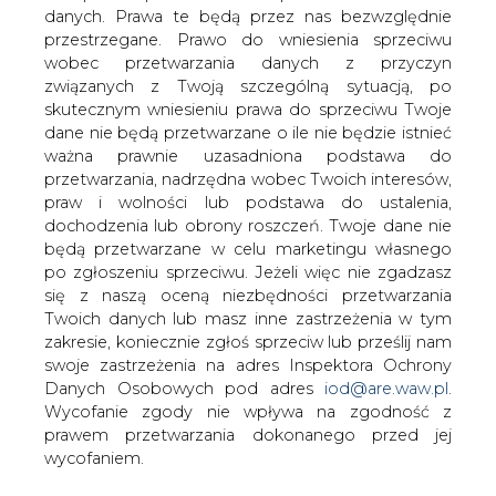
danych. Prawa te będą przez nas bezwzględnie
Premier Mateusz Morawiecki
przestrzegane. Prawo do wniesienia sprzeciwu
zainaugurował w niedzielę w Rzozowie
wobec przetwarzania danych z przyczyn
w gminie Skawina (Małopolskie)
związanych z Twoją szczególną sytuacją, po
program Stop Smog i spotkał się z
skutecznym wniesieniu prawa do sprzeciwu Twoje
pierwszymi beneficjentami tego
dane nie będą przetwarzane o ile nie będzie istnieć
projektu. Szef rządu wyraził nadzieję, że
ważna prawnie uzasadniona podstawa do
dzięki programowi powietrze będzie
przetwarzania, nadrzędna wobec Twoich interesów,
lepsze, a Polacy - zdrowsi.
praw i wolności lub podstawa do ustalenia,
dochodzenia lub obrony roszczeń. Twoje dane nie
Stop Smog to pilotażowy projekt termomodernizacji
będą przetwarzane w celu marketingu własnego
budynków oraz wymiany źródeł ciepła w kilkudziesięciu
po zgłoszeniu sprzeciwu. Jeżeli więc nie zgadzasz
polskich miastach, które znalazły się na stworzonej przez
się z naszą oceną niezbędności przetwarzania
WHO liście 50 aglomeracji z najbardziej
Twoich danych lub masz inne zastrzeżenia w tym
zanieczyszczonym powietrzem w Europie. W 2016 r. były
zakresie, koniecznie zgłoś sprzeciw lub prześlij nam
to 33 miasta, a w 2018 r. - 36. Rządowy program Stop
swoje zastrzeżenia na adres Inspektora Ochrony
Smog ma wesprzeć ludzi, których nie stać na ocieplenie
Danych Osobowych pod adres
iod@are.waw.pl
.
swoich budynków. Planowanie i realizacja
Wycofanie zgody nie wpływa na zgodność z
termomodernizacji oraz wymiany pieców będzie
prawem przetwarzania dokonanego przed jej
zadaniem gminy.
wycofaniem.