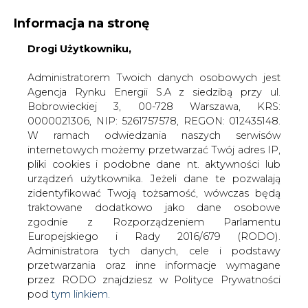
Informacja na stronę
Drogi Użytkowniku,
KONTAKT:
REDAKCJA@CIRE.PL
WYDAWCA PORTALU:
Administratorem Twoich danych osobowych jest
Agencja Rynku Energii S.A z siedzibą przy ul.
A
A
A
WIELKOŚĆ TEKSTU
WYSOKI KONTRAST
Bobrowieckiej 3, 00-728 Warszawa, KRS:
0000021306, NIP: 5261757578, REGON: 012435148.
ZALOGUJ SIĘ
W ramach odwiedzania naszych serwisów
internetowych możemy przetwarzać Twój adres IP,
pliki cookies i podobne dane nt. aktywności lub
urządzeń użytkownika. Jeżeli dane te pozwalają
zidentyfikować Twoją tożsamość, wówczas będą
traktowane dodatkowo jako dane osobowe
zgodnie z Rozporządzeniem Parlamentu
Europejskiego i Rady 2016/679 (RODO).
Administratora tych danych, cele i podstawy
przetwarzania oraz inne informacje wymagane
przez RODO znajdziesz w Polityce Prywatności
pod
tym linkiem.
WŁĄCZ CIRE.TV