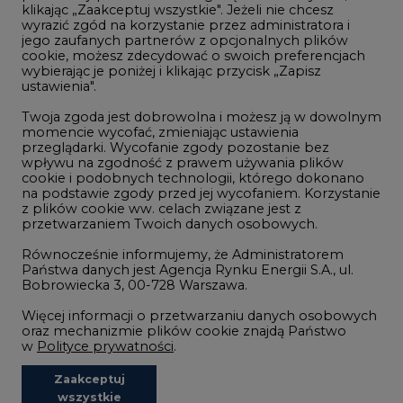
klikając „Zaakceptuj wszystkie". Jeżeli nie chcesz
Handel emisjami CO2
wyrazić zgód na korzystanie przez administratora i
Wodór
jego zaufanych partnerów z opcjonalnych plików
cookie, możesz zdecydować o swoich preferencjach
Górnictwo
wybierając je poniżej i klikając przycisk „Zapisz
ustawienia".
Zmiany klimatyczne
Twoja zgoda jest dobrowolna i możesz ją w dowolnym
momencie wycofać, zmieniając ustawienia
przeglądarki. Wycofanie zgody pozostanie bez
Atom
wpływu na zgodność z prawem używania plików
Fotowoltaika
cookie i podobnych technologii, którego dokonano
na podstawie zgody przed jej wycofaniem. Korzystanie
Offshore wind
z plików cookie ww. celach związane jest z
przetwarzaniem Twoich danych osobowych.
Magazyny energii
Równocześnie informujemy, że Administratorem
Zielone samorządy
Państwa danych jest Agencja Rynku Energii S.A., ul.
Bobrowiecka 3, 00-728 Warszawa.
Zielona gospodarka
Więcej informacji o przetwarzaniu danych osobowych
oraz mechanizmie plików cookie znajdą Państwo
w
Polityce prywatności
.
Zaakceptuj
©2002-
2021 - 2026
-
CIRE.PL
Centrum Informacji o Rynku Energii
wszystkie