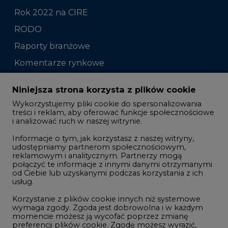
Rok 2022 na CIRE
RODO
Raporty branżowe
Komentarze rynkowe
Zmiany kadrowe na rynku
Niniejsza strona korzysta z plików cookie
Wykorzystujemy pliki cookie do spersonalizowania
Studio CIRE
treści i reklam, aby oferować funkcje społecznościowe
i analizować ruch w naszej witrynie.
Rozmowy o energetyce
Informacje o tym, jak korzystasz z naszej witryny,
Gospodarka
udostępniamy partnerom społecznościowym,
reklamowym i analitycznym. Partnerzy mogą
Geopolityka
połączyć te informacje z innymi danymi otrzymanymi
LTE450
od Ciebie lub uzyskanymi podczas korzystania z ich
usług.
Korzystanie z plików cookie innych niż systemowe
Innowacje i AI
wymaga zgody. Zgoda jest dobrowolna i w każdym
momencie możesz ją wycofać poprzez zmianę
Telekomunikacja i IT
preferencji plików cookie. Zgodę możesz wyrazić,