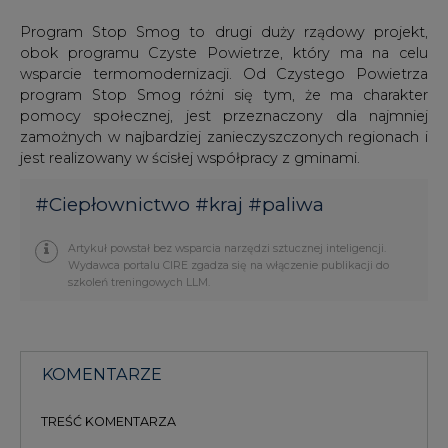
Program Stop Smog to drugi duży rządowy projekt,
obok programu Czyste Powietrze, który ma na celu
wsparcie termomodernizacji. Od Czystego Powietrza
program Stop Smog różni się tym, że ma charakter
pomocy społecznej, jest przeznaczony dla najmniej
zamożnych w najbardziej zanieczyszczonych regionach i
jest realizowany w ścisłej współpracy z gminami.
#
Ciepłownictwo
#
kraj
#
paliwa
Artykuł powstał bez wsparcia narzędzi sztucznej inteligencji.
Wydawca portalu CIRE zgadza się na włączenie publikacji do
szkoleń treningowych LLM.
KOMENTARZE
TREŚĆ KOMENTARZA