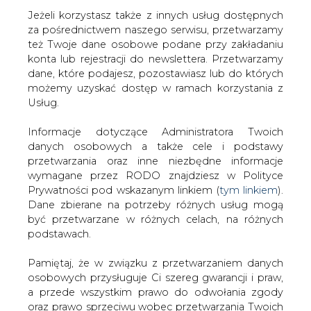
Jeżeli korzystasz także z innych usług dostępnych
za pośrednictwem naszego serwisu, przetwarzamy
też Twoje dane osobowe podane przy zakładaniu
konta lub rejestracji do newslettera. Przetwarzamy
Strona główna
/
CIEPŁOWNICTWO
/
Premier
dane, które podajesz, pozostawiasz lub do których
zainaugurował program Stop Smog
możemy uzyskać dostęp w ramach korzystania z
Usług.
2018-10-14 00:00
drukuj
Informacje dotyczące Administratora Twoich
skomentuj
danych osobowych a także cele i podstawy
udostępnij
:
przetwarzania oraz inne niezbędne informacje
wymagane przez RODO znajdziesz w Polityce
Prywatności pod wskazanym linkiem (
tym linkiem
).
Dane zbierane na potrzeby różnych usług mogą
Premier zainaugurował program
być przetwarzane w różnych celach, na różnych
Stop Smog
podstawach.
Pamiętaj, że w związku z przetwarzaniem danych
osobowych przysługuje Ci szereg gwarancji i praw,
a przede wszystkim prawo do odwołania zgody
oraz prawo sprzeciwu wobec przetwarzania Twoich