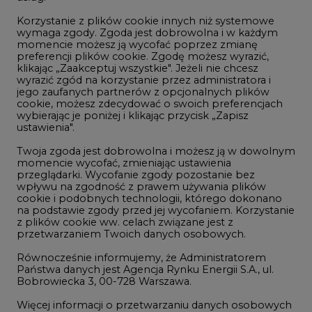
Korzystanie z plików cookie innych niż systemowe
Innowacje i AI
wymaga zgody. Zgoda jest dobrowolna i w każdym
momencie możesz ją wycofać poprzez zmianę
Telekomunikacja i IT
preferencji plików cookie. Zgodę możesz wyrazić,
klikając „Zaakceptuj wszystkie". Jeżeli nie chcesz
Handel emisjami CO2
wyrazić zgód na korzystanie przez administratora i
Wodór
jego zaufanych partnerów z opcjonalnych plików
cookie, możesz zdecydować o swoich preferencjach
Górnictwo
wybierając je poniżej i klikając przycisk „Zapisz
ustawienia".
Zmiany klimatyczne
Twoja zgoda jest dobrowolna i możesz ją w dowolnym
momencie wycofać, zmieniając ustawienia
przeglądarki. Wycofanie zgody pozostanie bez
Atom
wpływu na zgodność z prawem używania plików
Fotowoltaika
cookie i podobnych technologii, którego dokonano
na podstawie zgody przed jej wycofaniem. Korzystanie
Offshore wind
z plików cookie ww. celach związane jest z
przetwarzaniem Twoich danych osobowych.
Magazyny energii
Równocześnie informujemy, że Administratorem
Zielone samorządy
Państwa danych jest Agencja Rynku Energii S.A., ul.
Bobrowiecka 3, 00-728 Warszawa.
Zielona gospodarka
Więcej informacji o przetwarzaniu danych osobowych