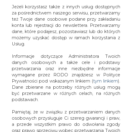
Jeżeli korzystasz także z innych usług dostępnych
za pośrednictwem naszego serwisu, przetwarzamy
też Twoje dane osobowe podane przy zakładaniu
konta lub rejestracji do newslettera. Przetwarzamy
Strona główna
/
CIEPŁOWNICTWO
/
ME liczy na
dane, które podajesz, pozostawiasz lub do których
obniżkę cen uprawnień do emisji CO2 - rozważy
możemy uzyskać dostęp w ramach korzystania z
rekompensaty, jeśli ceny się utrzymają
Usług.
2018-10-04 00:00
Informacje dotyczące Administratora Twoich
drukuj
danych osobowych a także cele i podstawy
skomentuj
przetwarzania oraz inne niezbędne informacje
udostępnij
:
wymagane przez RODO znajdziesz w Polityce
Prywatności pod wskazanym linkiem (
tym linkiem
).
Dane zbierane na potrzeby różnych usług mogą
być przetwarzane w różnych celach, na różnych
ME liczy na obniżkę cen uprawnień
podstawach.
do emisji CO2 - rozważy
rekompensaty, jeśli ceny się
Pamiętaj, że w związku z przetwarzaniem danych
utrzymają
osobowych przysługuje Ci szereg gwarancji i praw,
a przede wszystkim prawo do odwołania zgody
oraz prawo sprzeciwu wobec przetwarzania Twoich