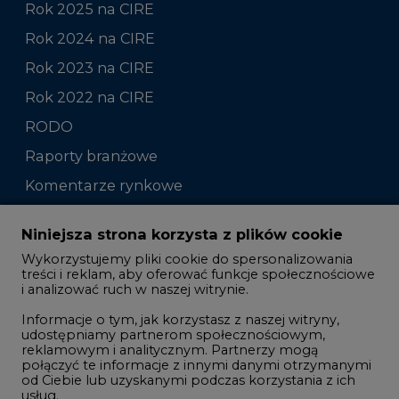
Rok 2025 na CIRE
Rok 2024 na CIRE
Rok 2023 na CIRE
Rok 2022 na CIRE
RODO
Raporty branżowe
Komentarze rynkowe
Zmiany kadrowe na rynku
Niniejsza strona korzysta z plików cookie
Wykorzystujemy pliki cookie do spersonalizowania
Studio CIRE
treści i reklam, aby oferować funkcje społecznościowe
i analizować ruch w naszej witrynie.
Rozmowy o energetyce
Informacje o tym, jak korzystasz z naszej witryny,
Gospodarka
udostępniamy partnerom społecznościowym,
reklamowym i analitycznym. Partnerzy mogą
Geopolityka
połączyć te informacje z innymi danymi otrzymanymi
LTE450
od Ciebie lub uzyskanymi podczas korzystania z ich
usług.