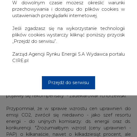
W dowolnym czasie możesz określić warunki
przekładająca się także na finalne ceny energii
przechowywania i dostępu do plików cookies w
elektrycznej, wzrosła z ok. 5 euro za tonę na początku
ustawieniach przeglądarki internetowej.
tego roku do maksymalnie 25,7 euro. W czwartek było to
ponad 21 euro. Tchórzewski zwrócił uwagę, że także
Jeśli zgadzasz się na wykorzystanie technologii
przedstawiciele innych państw zwracali się w tej sprawie
plików cookies wystarczy kliknąć poniższy przycisk
do Komisji Europejskiej. Ocenił, że "tego typu
„Przejdź do serwisu”.
gwałtowne, aż takie zwyżki cen energii (w związku ze
wzrostem cen uprawnień do emisji - PAP) nie powinny
Zarząd Agencji Rynku Energii S.A Wydawca portalu
mieć miejsca".
CIRE.pl
"Dokładnie to analizujemy i nawet bierzemy pod uwagę
(...), żeby w sytuacji, kiedy by pewna wyższa cena
Przejdź do serwisu
uprawnień do emisji się utrzymała, to jednak także
myślimy o tym, żeby dla odbiorców indywidualnych
pojawiły się rekompensaty" - zadeklarował Tchórzewski.
Przypomniał, że w sprawie wzrostu cen uprawnień do
emisji CO2, zwrócił się niedawno - jako szef resortu
energii - do unijnych komisarzy: ds. energii oraz ds.
konkurencji. "Zrozumiałbym wzrost (ceny uprawnień -
PAP) o kilkanaście, nawet o kilkadziesiąt procent, ale