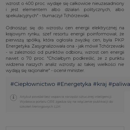
wzrost o 400 proc. wydaje się całkowicie nieuzasadniony
i jest elementem albo działań politycznych, albo
spekulacyjnych" - tłumaczył Tchórzewski.
Odnosząc się do wzrostu cen energii elektrycznej na
krajowym rynku, szef resortu energii poinformował, że
pierwszą spółką, która ogłosiła zwyżkę cen, była PKP
Energetyka. Zasygnalizowała ona - jak mówił Tchórzewski
- w zależności od punktów odbioru, wzrost cen energii
nawet o 70 proc. "Chciałbym podkreślić, że z punktu
widzenia naszych analiz wzrosty aż takiej wielkości nie
wydają się racjonalne" - ocenił minister.
#
Ciepłownictwo
#
Energetyka
#
kraj
#
paliw
Artykuł powstał bez wsparcia narzędzi sztucznej inteligencji.
Wydawca portalu CIRE zgadza się na włączenie publikacji do
szkoleń treningowych LLM.