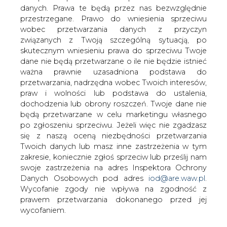
danych. Prawa te będą przez nas bezwzględnie
przestrzegane. Prawo do wniesienia sprzeciwu
wobec przetwarzania danych z przyczyn
związanych z Twoją szczególną sytuacją, po
Minister energii Krzysztof Tchórzewski
skutecznym wniesieniu prawa do sprzeciwu Twoje
liczy, że interwencja Komisji
dane nie będą przetwarzane o ile nie będzie istnieć
Europejskiej doprowadzi do obniżenia
ważna prawnie uzasadniona podstawa do
rosnących od początku tego roku cen
przetwarzania, nadrzędna wobec Twoich interesów,
uprawnień do emisji CO2. Jeżeli
praw i wolności lub podstawa do ustalenia,
uprawnienia nie stanieją, resort rozważy
dochodzenia lub obrony roszczeń. Twoje dane nie
rekompensaty dla odbiorców
będą przetwarzane w celu marketingu własnego
indywidualnych.
po zgłoszeniu sprzeciwu. Jeżeli więc nie zgadzasz
się z naszą oceną niezbędności przetwarzania
"Zakładam, że Komisja Europejska w tę tematykę
Twoich danych lub masz inne zastrzeżenia w tym
wkroczy. Stąd w tej chwili trudno wypowiedzieć się o
zakresie, koniecznie zgłoś sprzeciw lub prześlij nam
wielkości ewentualnych zwyżek cen energii, bo mam
swoje zastrzeżenia na adres Inspektora Ochrony
nadzieję, że działania KE spowodują, że ceny uprawnień
Danych Osobowych pod adres
iod@are.waw.pl
.
do emisji ulegną obniżeniu" - powiedział minister,
Wycofanie zgody nie wpływa na zgodność z
odpowiadając na pytania posłów podczas czwartkowej
prawem przetwarzania dokonanego przed jej
debaty budżetowej w Sejmie.
wycofaniem.
Przypomniał, że cena uprawnień do emisji CO2,