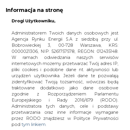
Informacja na stronę
Drogi Użytkowniku,
KONTAKT:
REDAKCJA@CIRE.PL
WYDAWCA PORTALU:
Administratorem Twoich danych osobowych jest
Agencja Rynku Energii S.A z siedzibą przy ul.
A
A
A
WIELKOŚĆ TEKSTU
WYSOKI KONTRAST
Bobrowieckiej 3, 00-728 Warszawa, KRS:
0000021306, NIP: 5261757578, REGON: 012435148.
ZALOGUJ SIĘ
W ramach odwiedzania naszych serwisów
internetowych możemy przetwarzać Twój adres IP,
pliki cookies i podobne dane nt. aktywności lub
urządzeń użytkownika. Jeżeli dane te pozwalają
zidentyfikować Twoją tożsamość, wówczas będą
traktowane dodatkowo jako dane osobowe
zgodnie z Rozporządzeniem Parlamentu
Europejskiego i Rady 2016/679 (RODO).
Administratora tych danych, cele i podstawy
przetwarzania oraz inne informacje wymagane
przez RODO znajdziesz w Polityce Prywatności
pod
tym linkiem.
WŁĄCZ CIRE.TV