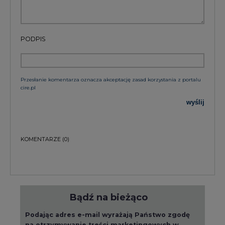
PODPIS
Przesłanie komentarza oznacza akceptację zasad korzystania z portalu
cire.pl
wyślij
KOMENTARZE
(0)
Bądź na bieżąco
Podając adres e-mail wyrażają Państwo zgodę
na otrzymywanie treści marketingowych w