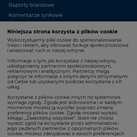
Raporty branżowe
Komentarze rynkowe
Zmiany kadrowe na rynku
Niniejsza strona korzysta z plików cookie
Wykorzystujemy pliki cookie do spersonalizowania
Studio CIRE
treści i reklam, aby oferować funkcje społecznościowe
i analizować ruch w naszej witrynie.
Rozmowy o energetyce
Informacje o tym, jak korzystasz z naszej witryny,
Gospodarka
udostępniamy partnerom społecznościowym,
reklamowym i analitycznym. Partnerzy mogą
Geopolityka
połączyć te informacje z innymi danymi otrzymanymi
LTE450
od Ciebie lub uzyskanymi podczas korzystania z ich
usług.
Korzystanie z plików cookie innych niż systemowe
Innowacje i AI
wymaga zgody. Zgoda jest dobrowolna i w każdym
momencie możesz ją wycofać poprzez zmianę
Telekomunikacja i IT
preferencji plików cookie. Zgodę możesz wyrazić,
klikając „Zaakceptuj wszystkie". Jeżeli nie chcesz
Handel emisjami CO2
wyrazić zgód na korzystanie przez administratora i
Wodór
jego zaufanych partnerów z opcjonalnych plików
cookie, możesz zdecydować o swoich preferencjach