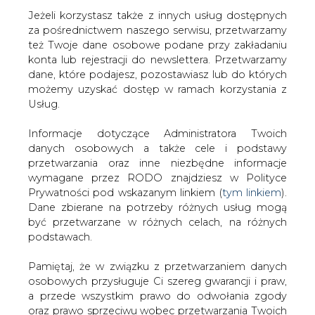
Jeżeli korzystasz także z innych usług dostępnych
za pośrednictwem naszego serwisu, przetwarzamy
też Twoje dane osobowe podane przy zakładaniu
konta lub rejestracji do newslettera. Przetwarzamy
Strona główna
/
CIEPŁOWNICTWO
/
"Rz": przedłużają
dane, które podajesz, pozostawiasz lub do których
się prace nad ustawą kogeneracyjną
możemy uzyskać dostęp w ramach korzystania z
Usług.
2018-06-14 00:00
drukuj
Informacje dotyczące Administratora Twoich
skomentuj
danych osobowych a także cele i podstawy
udostępnij
:
przetwarzania oraz inne niezbędne informacje
wymagane przez RODO znajdziesz w Polityce
Prywatności pod wskazanym linkiem (
tym linkiem
).
Dane zbierane na potrzeby różnych usług mogą
być przetwarzane w różnych celach, na różnych
podstawach.
Pamiętaj, że w związku z przetwarzaniem danych
osobowych przysługuje Ci szereg gwarancji i praw,
a przede wszystkim prawo do odwołania zgody
oraz prawo sprzeciwu wobec przetwarzania Twoich