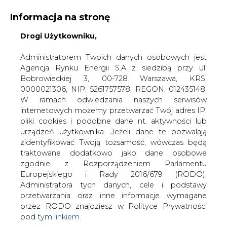
Informacja na stronę
Drogi Użytkowniku,
KONTAKT:
REDAKCJA@CIRE.PL
WYDAWCA PORTALU:
Administratorem Twoich danych osobowych jest
Agencja Rynku Energii S.A z siedzibą przy ul.
A
A
A
WIELKOŚĆ TEKSTU
WYSOKI KONTRAST
Bobrowieckiej 3, 00-728 Warszawa, KRS:
0000021306, NIP: 5261757578, REGON: 012435148.
ZALOGUJ SIĘ
W ramach odwiedzania naszych serwisów
internetowych możemy przetwarzać Twój adres IP,
pliki cookies i podobne dane nt. aktywności lub
urządzeń użytkownika. Jeżeli dane te pozwalają
zidentyfikować Twoją tożsamość, wówczas będą
traktowane dodatkowo jako dane osobowe
zgodnie z Rozporządzeniem Parlamentu
Europejskiego i Rady 2016/679 (RODO).
Administratora tych danych, cele i podstawy
przetwarzania oraz inne informacje wymagane
przez RODO znajdziesz w Polityce Prywatności
pod
tym linkiem.
WŁĄCZ CIRE.TV