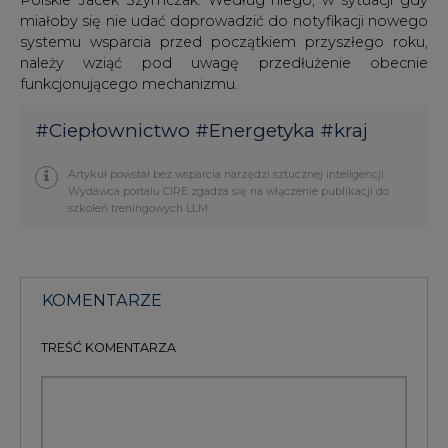
miałoby się nie udać doprowadzić do notyfikacji nowego
systemu wsparcia przed początkiem przyszłego roku,
należy wziąć pod uwagę przedłużenie obecnie
funkcjonującego mechanizmu.
#
Ciepłownictwo
#
Energetyka
#
kraj
Artykuł powstał bez wsparcia narzędzi sztucznej inteligencji.
Wydawca portalu CIRE zgadza się na włączenie publikacji do
szkoleń treningowych LLM.
KOMENTARZE
TREŚĆ KOMENTARZA