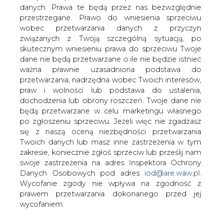
danych. Prawa te będą przez nas bezwzględnie
przestrzegane. Prawo do wniesienia sprzeciwu
"Rz": przedłużają się prace nad
ustawą kogeneracyjną
wobec przetwarzania danych z przyczyn
związanych z Twoją szczególną sytuacją, po
skutecznym wniesieniu prawa do sprzeciwu Twoje
dane nie będą przetwarzane o ile nie będzie istnieć
ważna prawnie uzasadniona podstawa do
przetwarzania, nadrzędna wobec Twoich interesów,
praw i wolności lub podstawa do ustalenia,
Na temat wydłużających się prac na
dochodzenia lub obrony roszczeń. Twoje dane nie
ustawą, która ma wprowadzić nowy
będą przetwarzane w celu marketingu własnego
po zgłoszeniu sprzeciwu. Jeżeli więc nie zgadzasz
system wsparcia dla kogeneracji pisze
się z naszą oceną niezbędności przetwarzania
"Rzeczpospolita".
Twoich danych lub masz inne zastrzeżenia w tym
Z informacji uzyskanych przez dziennik w
zakresie, koniecznie zgłoś sprzeciw lub prześlij nam
odpowiedzialnym za przygotowanie nowego systemu
swoje zastrzeżenia na adres Inspektora Ochrony
wsparcia dla kogeneracji Ministerstwie Energii wynika, że
Danych Osobowych pod adres
iod@are.waw.pl
.
w maju zakończył się proces uzgodnień
Wycofanie zgody nie wpływa na zgodność z
międzyresortowych i społecznych i obecnie trwa analiza
prawem przetwarzania dokonanego przed jej
uwag, a jednocześnie prowadzone są rozmowy z
wycofaniem.
Komisją Europejską na temat notyfikacji nowych