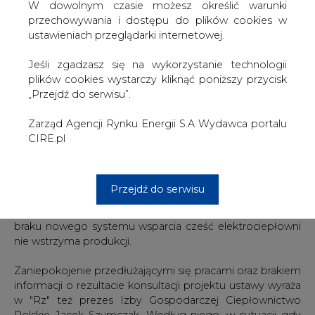
przepisów.
W dowolnym czasie możesz określić warunki
przechowywania i dostępu do plików cookies w
Jednak jak zwraca uwagę "Rz", projekt, który był
ustawieniach przeglądarki internetowej.
konsultowany, zawiera bardzo istotne ograniczenie dla
uzyskania wsparcia przez elektrociepłownie
Jeśli zgadzasz się na wykorzystanie technologii
przemysłowe i to może być powodem przedłużających
plików cookies wystarczy kliknąć poniższy przycisk
się prac na ustawą. Zgodnie ustawą w kształcie w jakim
„Przejdź do serwisu”.
trafiła ona do konsultacji, elektrociepłownie
przemysłowe, aby uzyskać wsparcie musiałby wykazać
Zarząd Agencji Rynku Energii S.A Wydawca portalu
się wskaźnikiem ciepła przekazanego do sieci
CIRE.pl
ciepłowniczej na poziomie 70 proc. Według cytowanego
przez "Rzeczpospolitą" prezesa Urzędu Regulacji
Energetyki Macieja Bando, osiągnięcie przez
Przejdź do serwisu
elektrociepłownie takiego wskaźnika będzie bardzo
trudne. Jednocześnie wyraża on obawy, czy w sytuacji
braku nowego systemu wsparcia cześć elektrociepłowni
nie wstrzyma produkcji.
Zaniepokojenie przedłużającymi się pracami oraz brakiem
informacji o rezultacie konsultacji projektu ustawy wyraża
w "Rz" też prezes Izby Gospodarczej Ciepłownictwo
Polskie Jacek Szymczak. Według niego, w sytuacji gdy