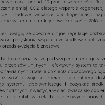
możliwość rozwoju kogeneracji, racjonalnego dos
go systemu ciepłowniczego i pozyskać środk
zewnętrznych inwestycja w sieci zwraca się dopie
zie tego robił w celach biznesowych, innych
k.
iadoma współpraca z naszymi odbiorcami i klient
 za wysoka i można taniej zaopatrywać się w cie
i branżowy "Program promocji ciepła systemowe
 w kosztach składowych ostatecznej ceny ci
płownictwa pomaga ograniczyć niską emisję, prze