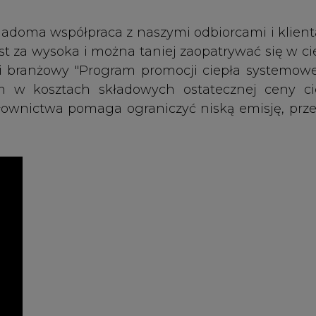
Artykuł powstał bez wsparcia narzędzi sztucznej
inteligencji. Wydawca portalu CIRE zgadza się na włącz
publikacji do szkoleń treningowych LLM.
PODPIS