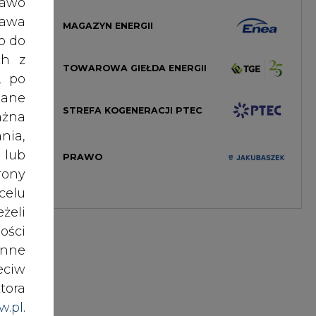
. To
ości
nne
eciw
ską,
tora
ka w
w.pl
.
awem
tóre
w dla
nki
yczą
es w
nich
ików
i do
ź do
mieć
kiem