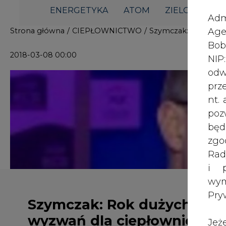
i p
wy
Pry
Szymczak: Rok dużych
wyzwań dla ciepłownictwa
Jeż
poś
Two
rej
pod
dos
Ciepłownictwo czekają wyzwania, zw
pakietu zimowego poprzez dyrekty
Inf
aż po wdrożenie rynku mocy i nowy 
oso
w ocenie branży - powinien być nie
inn
mocy. Dzięki temu sektor ciepłown
zna
dla sektora elektroenergetycznego
lin