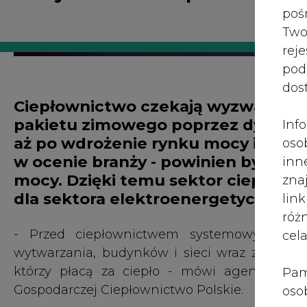
róż
- Przed ciepłownictwem systemowym sto
cel
wytwarzania, budynków i sieci wraz z węzłam
którzy płacą za ciepło - mówi agencji New
Pam
Gospodarczej Ciepłownictwo Polskie.
oso
prz
W Polsce jest bardzo duży potencjał dla rozwo
spr
wielkości wciąż nie ma elektrociepłowni, 
te 
gruntownej modernizacji. Jednocześnie w
wni
związanych z nowymi regulacjami unijnymi i
prz
liczący ponad 1000 stron zbiór rekomendacji, kt
sku
Europejskiej w latach 2020-2030.
nie
pra
- Pakiet zimowy jest dokumentem, który zaw
nad
interesuje zwłaszcza nowa dyrektywa o O
pod
charakterystyce energetycznej budynków. On
ros
będą przyłączane nowe źródła odnawialne do 
mar