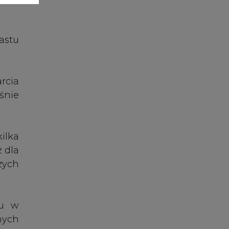
zych
iu w
nych
 też
 jest
ędza
u.
iają
ch -
znym
i, w
ź 75