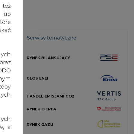
nych
HANDEL EMISJAMI CO2
arem
RYNEK CIEPŁA
ami,
Izby
nych
RYNEK GAZU
w, a
rawo
niej
rawa
MAGAZYN ENERGII
maga
o do
zwań
ch z
TOWAROWA GIEŁDA ENERGII
wy -
, po
 Unii
dane
STREFA KOGENERACJI PTEC
ażna
nia,
 Nas
 lub
PRAWO
j, o
rony
dach
celu
e to
żeli