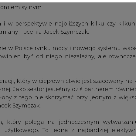
łoby z tego nie skorzystać przy jednym z więks
Jacek Szymczak.
ym, który polega na jednoczesnym wytwarzan
pła użytkowego. To jedna z najbardziej efektyw
pewniająca ponad 10-proc. oszczędności. Jest
iczania emisji CO2, dlatego wsparcie kogeneracji
 i UE. Rządowe wsparcie dla kogeneracji nap
tałcie system ma funkcjonować do końca 2018 rok
ież uwagę, że obecnie unijne regulacje pozbaw
wości pozyskania wsparcia ze środków publiczny
ko przedsięwzięcia biznesowe.
, bo to nie oznacza, że pod względem energetyc
 przepisów unijnych - efektywny system to tak
 odnawialnych źródeł albo ciepła odpadowego bąd