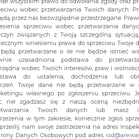
albo czy wywoła wzrost cen ciepła systemowego
c nie zgadzasz się z naszą oceną niezbędn
 Jacek Szymczak.
zetwarzania Twoich danych lub masz i
trzeżenia w tym zakresie, koniecznie zgłoś sprz
fazę uzgodnień pomiędzy Komisją Europej
 prześlij nam swoje zastrzeżenia na adres Inspek
nkowskimi, które wypracowały swoje stanowis
rony Danych Osobowych pod adres
iod@are.wa
s. energetyki.
ofanie zgody nie wpływa na zgodność z pr
etwarzania dokonanego przed jej wycofaniem.
wietniu ubiegłego roku unijne standardy BAT, k
zne kryteria emisji związków azotu, siarki i pyłó
dowolnym czasie możesz określić waru
 mocy powyżej 50 MW. Równie ostre wymogi dot
echowywania i dostępu do plików cooki
 to z kolei wymóg dyrektywy o emisjach ze śred
awieniach przeglądarki internetowej.
li zgadzasz się na wykorzystanie technologii pl
y, która dotyczy systemu handlu uprawnieniam
kies wystarczy kliknąć poniższy przycisk „Przejd
aksymalnie dużo: w latach 2020-2030 będziemy 
isu”.
nie będą zmniejszane tzw. liniowym współczynni