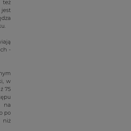
tępu
i na
ro po
 niż
ami,
pło.
go",
epła
z co