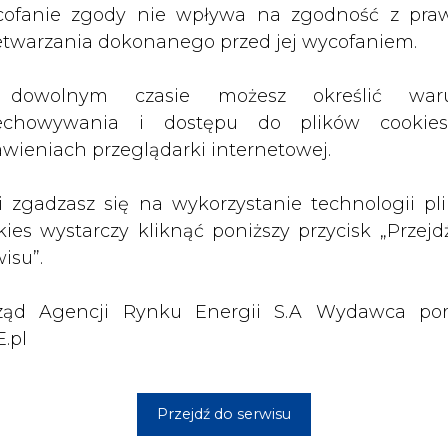
 pozyskiwać - w związku z tym cena uprawnienia b
ząd Agencji Rynku Energii S.A Wydawca por
ć naszego biznesu - mówi Jacek Szymczak.
.pl
skie ocenia, że również na gruncie krajowym m
Przejdź do serwisu
ch zmian. Powinien być bardziej elastyczny i d
 zwrotu na kapitale, żeby ten mógł pozyskać śr
gom emisyjnym.
i w perspektywie najbliższych kilku czy kilkun
zmiany - ocenia Jacek Szymczak.
enie w Polsce rynku mocy i nowego systemu wspa
powinien być od niego niezależny, ale równocze
racji, który w ciepłownictwie jest szacowany na 
znej. Jako sektor jesteśmy dziś partnerem również