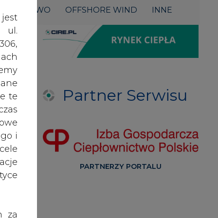
acje
PARTNERZY PORTALU
yce
h za
 też
 lub
tóre
skać
Serwisy tematyczne
d
ej
nych
RYNEK BILANSUJĄCY
 -
oraz
RODO
eż
anym
GŁOS ENEI
zeby