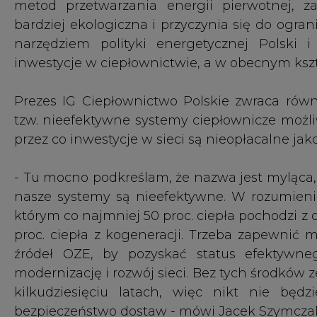
proc. ciepła z kogeneracji. Trzeba zapewnić 
źródeł OZE, by pozyskać status efektywne
modernizację i rozwój sieci. Bez tych środków 
kilkudziesięciu latach, więc nikt nie będ
bezpieczeństwo dostaw - mówi Jacek Szymcza
Dla kondycji branży duże znaczenie ma też św
przekonanymi, że cena ciepła systemowego jest
IG Ciepłownictwo Polskie od dekady prowadz
który ma uświadomić docelowym odbiorcom
systemowego i zwrócić na fakt, że rozwój cie
pozytywnie wpływa na środowisko.