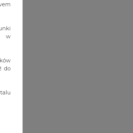
ędzie
talu
odel
awać
odki
astu
rcia
śnie
kilka
 dla