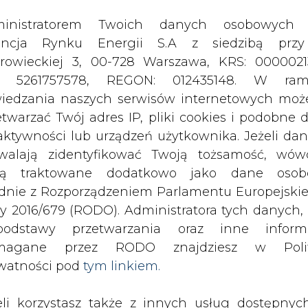
odstawy przetwarzania oraz inne inform
magane przez RODO znajdziesz w Polit
watności pod
tym linkiem.
eli korzystasz także z innych usług dostępnyc
rednictwem naszego serwisu, przetwarzamy
je dane osobowe podane przy zakładaniu konta
estracji do newslettera. Przetwarzamy dane, k
ajesz, pozostawiasz lub do których możemy uzy
tęp w ramach korzystania z Usług.
iązane z lawiną nowych regulacji: o
wy o OZE i efektywności energetyczn
ormacje dotyczące Administratora Twoich da
system wsparcia dla kogeneracji. Ten
bowych a także cele i podstawy przetwarzania 
zależny, ale kompatybilny z rynkiem
e niezbędne informacje wymagane przez 
iczy mógłby stać się partnerem równi
jdziesz w Polityce Prywatności pod wskaz
.
kiem (
tym linkiem
). Dane zbierane na potr