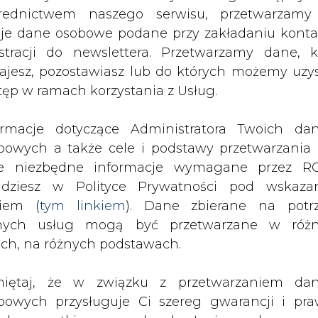
nych usług mogą być przetwarzane w róż
i bardzo wiele wyzwań, związanych z obsz
ach, na różnych podstawach.
i cieplnymi oraz współpracy z naszymi odbiorc
seria Biznes Jacek Szymczak, prezes zarządu 
iętaj, że w związku z przetwarzaniem da
bowych przysługuje Ci szereg gwarancji i pra
ede wszystkim prawo do odwołania zgody oraz p
ju sektora ciepłowniczego - ponad 100 miast śred
zeciwu wobec przetwarzania Twoich danych. P
a w wielu aglomeracjach sieć ciepłownicza wy
będą przez nas bezwzględnie przestrzegane. Praw
 nadchodzącym czasie sektor czeka wiele wy
esienia sprzeciwu wobec przetwarzania dany
 krajowymi. Najpoważniejszym jest pakiet zimo
yczyn związanych z Twoją szczególną sytuacją
óre dotyczą polityki energetycznej i klimatycznej
tecznym wniesieniu prawa do sprzeciwu Twoje 
 będą przetwarzane o ile nie będzie istnieć w
wnie uzasadniona podstawa do przetwarza
iera około 30 różnego rodzaju aktów prawnych.
rzędna wobec Twoich interesów, praw i wolności
ZE, dyrektywa o efektywności energetyczne
stawa do ustalenia, dochodzenia lub ob
e będą wskazywały na przykład, na jakich zasa
zczeń. Twoje dane nie będą przetwarzane w 
naszych systemów ciepłowniczych, czy spowoduj
ketingu własnego po zgłoszeniu sprzeciwu. Je