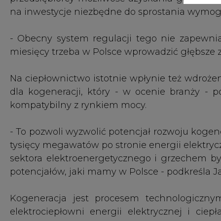
sektora elektroenergetycznego i grzechem by
potencjałów, jaki mamy w Polsce - podkreśla 
Kogeneracja jest procesem technologiczn
elektrociepłowni energii elektrycznej i cie
metod przetwarzania energii pierwotnej, za
bardziej ekologiczna i przyczynia się do ogran
narzędziem polityki energetycznej Polski
inwestycje w ciepłownictwie, a w obecnym ksz
Prezes IG Ciepłownictwo Polskie zwraca równ
tzw. nieefektywne systemy ciepłownicze możli
przez co inwestycje w sieci są nieopłacalne ja
- Tu mocno podkreślam, że nazwa jest myląca
nasze systemy są nieefektywne. W rozumieniu
którym co najmniej 50 proc. ciepła pochodzi z