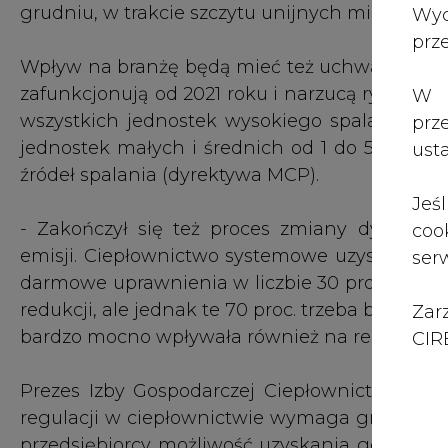
redukcji, ale jednak te 70 proc. trzeba będzie
Zar
bardzo mocno wpływała również na rentownoś
CIRE
Prezes Izby Gospodarczej Ciepłownictwo Pol
regulacji w ciepłownictwie wymaga gruntowny
przedsiębiorcy możliwość uzyskania godziwego
na inwestycje niezbędne do sprostania wymo
- Obecny system regulacji tego nie zapewnia 
miesięcy trzeba w Polsce wprowadzić głębsze 
Na ciepłownictwo istotnie wpłynie też wdroż
dla kogeneracji, który - w ocenie branży - 
kompatybilny z rynkiem mocy.
- To pozwoli wyzwolić potencjał rozwoju kogene
tysięcy megawatów po stronie energii elektryc