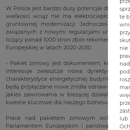
jakieś zawirowania w bieżącej działalności 
wię
kwestie kluczowe dla naszego biznesu - mówi
pr
zas
Prace nad pakietem zimowym wchodzą w 
lub
Parlamentem Europejskim i państwami czło
Och
grudniu, w trakcie szczytu unijnych ministrów d
Wyc
prz
Wpływ na branżę będą mieć też uchwalone w k
zafunkcjonują od 2021 roku i narzucą rygorystyc
W 
wszystkich jednostek wysokiego spalania o
prz
jednostek małych i średnich od 1 do 50 MW -
ust
źródeł spalania (dyrektywa MCP).
Jeś
- Zakończył się też proces zmiany dyrektyw
coo
emisji. Ciepłownictwo systemowe uzyskało m
serw
darmowe uprawnienia w liczbie 30 proc. One 